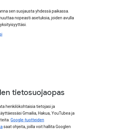
aranna sen suojausta yhdessä paikassa.
t muuttaa nopeasti asetuksia, joiden avulla
yksityisyyttäsi.
si
den tietosuojaopas
ata henkilökohtaisia tietojasi ja
 käyttäessäsi Gmailia, Hakua, YouTubea ja
teita.
Google-tuotteiden
ta
saat ohjeita, joilla voit hallita Googlen