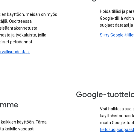
Hoida tiliäsi ja p
kien käyttöön, meidän on myös
Google-tilillä voi
täjiä. Osoitteessa
suojaat dataasi ja 
ä sisäänrakennetusta
asta ja työkaluista, joilla
Siirry Google-tilille
liset pelisäännöt.
vallisuudestasi
Google-tuottei
eemme
Voit hallita ja suoj
käyttöhistoriaasi
 kaikkien käyttöön. Tämä
muita Google-tuot
a kaikille vapaasti
tietosuojaoppaas