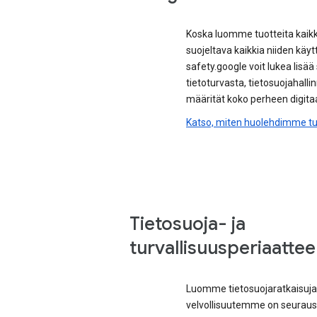
Koska luomme tuotteita kaik
suojeltava kaikkia niiden käyt
safety.google voit lukea lisä
tietoturvasta, tietosuojahallinn
määrität koko perheen digitaa
Katso, miten huolehdimme tur
Tietosuoja- ja
turvallisuusperiaatt
Luomme tietosuojaratkaisuja
velvollisuutemme on seuraust