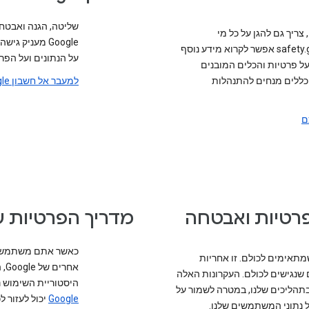
שליטה, הגנה ואבטחה
ריך גם להגן על כל מי
Google מעניק
שמשתמש בהם. בכתובת safety.google אפשר לקרוא מידע נוסף
על הנתונים ועל הפר
 פרטיות והכלים המובנים
 כללים מנחים להתנהלות
למעבר אל חשבון Google שלכם
ם
פרטיות ואבטחה
מדריך הפרטיות של מו
תאימים לכולם. זו אחריות
אח
ם שנגישים לכולם. העקרונות האלה
היסטוריית השימוש 
בתהליכים שלנו, במטרה לשמור על
Google
יכול לעזור ל
 נתוני המשתמשים שלנו.