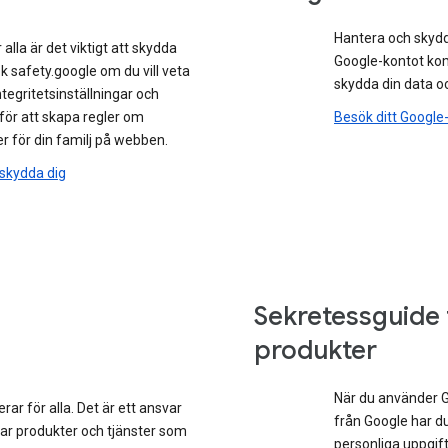
Hantera och skydd
lla är det viktigt att skydda
Google-kontot kom
 safety.google om du vill veta
skydda din data oc
egritetsinställningar och
ör att skapa regler om
Besök ditt Google
r för din familj på webben.
 skydda dig
Sekretessguide
produkter
När du använder G
rar för alla. Det är ett ansvar
från Google har du
ar produkter och tjänster som
personliga uppgift