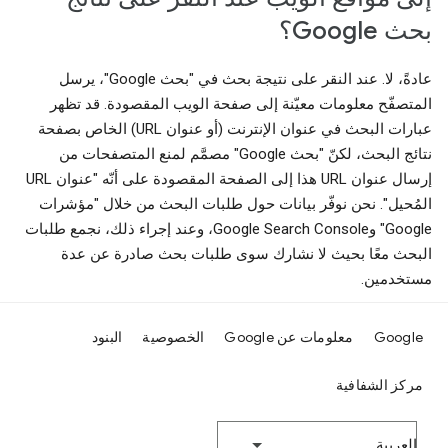
بحث Google؟
عادةً، لا. عند النقر على نتيجة بحث في "بحث Google"، يرسل
المتصفّح معلومات معيّنة إلى صفحة الويب المقصودة. قد تظهر
عبارات البحث في عنوان الإنترنت (أو عنوان URL) الخاص بصفحة
نتائج البحث، لكنّ "بحث Google" مصمَّم لمنع المتصفحات من
إرسال عنوان URL هذا إلى الصفحة المقصودة على أنّه "عنوان URL
المُحيل". نحن نوفّر بيانات حول طلبات البحث من خلال "مؤشرات
Google" وGoogle Search Console، وعند إجراء ذلك، نجمع طلبات
البحث معًا بحيث لا نشارك سوى طلبات بحث صادرة عن عدة
مستخدمين.
Google
معلومات عن Google
الخصوصية
البنود
مركز الشفافية
‫العربية‬