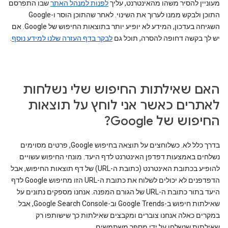
מעוניין להסיר משהו מהאינטרנט, עליך
לפנות למנהל האתר
שבו התפרסם
התוכן ולבקש ממנו לערוך את השינוי. לאחר שהתוכן הוסר ו-Google
השגיחה בעדכון, המידע לא יופיע יותר בתוצאות החיפוש של Google. אם
יש לך בקשה דחופה להסרה, תוכל גם
לבקר בדף העזרה שלנו למידע נוסף
.
האם שאילתות החיפוש שלי נשלחות
לאתרים כאשר אני לוחץ על תוצאות
החיפוש של Google?
בדרך כלל לא. כשלוחצים על תוצאה בחיפוש Google, פרטים מסוימים
נשלחים באמצעות דפדפן האינטרנט לדף היעד. מונחי החיפוש עשויים
להופיע בכתובת האינטרנט (כתובת ה-URL) של דף תוצאות החיפוש, אבל
הדפדפנים לא יכולים לשלוח את כתובת ה-URL הזו מחיפוש Google לדף
היעד בתור כתובת ה-URL של הגורם המפנה. אנחנו מספקים נתונים על
שאילתות חיפוש ב-Google Trends וב-Google Search Console, אבל
במקרים כאלה אנחנו צוברים ומקבצים שאילתות כך שישותפו רק
שאילתות שנשלחו על ידי מספר משתמשים.