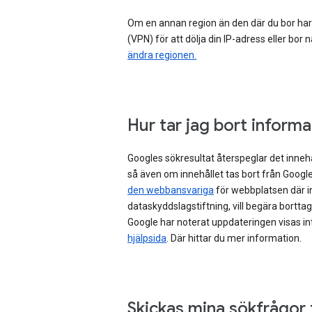
Om en annan region än den där du bor har kop
(VPN) för att dölja din IP-adress eller bo
ändra regionen.
Hur tar jag bort inform
Googles sökresultat återspeglar det innehå
så även om innehållet tas bort från Google
den webbansvariga
för webbplatsen där in
dataskyddslagstiftning, vill begära bortta
Google har noterat uppdateringen visas i
hjälpsida
. Där hittar du mer information.
Skickas mina sökfrågor t