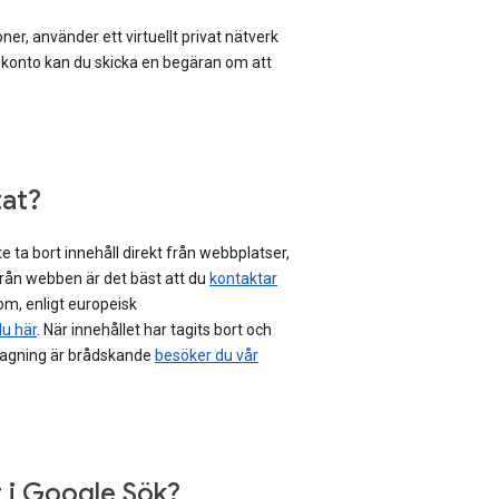
ner, använder ett virtuellt privat nätverk
tt konto kan du skicka en begäran om att
tat?
 ta bort innehåll direkt från webbplatser,
 från webben är det bäst att du
kontaktar
om, enligt europeisk
du här
. När innehållet har tagits bort och
ttagning är brådskande
besöker du vår
t i Google Sök?