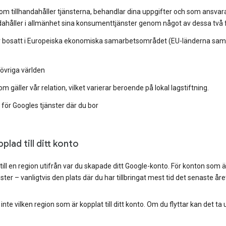
m tillhandahåller tjänsterna, behandlar dina uppgifter och som ansvarar
andahåller i allmänhet sina konsumenttjänster genom något av dessa två 
r bosatt i Europeiska ekonomiska samarbetsområdet (EU-länderna samt I
 övriga världen
m gäller vår relation, vilket varierar beroende på lokal lagstiftning.
 för Googles tjänster där du bor
lad till ditt konto
 till en region utifrån var du skapade ditt Google-konto. För konton som 
er – vanligtvis den plats där du har tillbringat mest tid det senaste åre
nte vilken region som är kopplat till ditt konto. Om du flyttar kan det ta