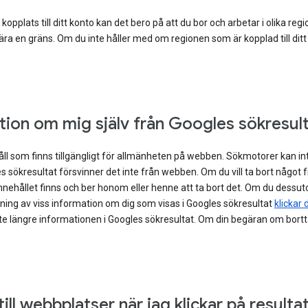
plats till ditt konto kan det bero på att du bor och arbetar i olika regio
r nära en gräns. Om du inte håller med om regionen som är kopplad till di
ation om mig själv från Googles sökresul
ll som finns tillgängligt för allmänheten på webben. Sökmotorer kan inte
s sökresultat försvinner det inte från webben. Om du vill ta bort något
nehållet finns och ber honom eller henne att ta bort det. Om du dessut
gning av viss information om dig som visas i Googles sökresultat
klickar 
nte längre informationen i Googles sökresultat. Om din begäran om bor
ill webbplatser när jag klickar på resulta