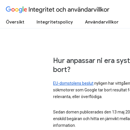
Integritet och användarvillkor
Översikt
Integritetspolicy
Användarvillkor
Hur anpassar ni era sys
bort?
EU-domstolens beslut
nyligen har vittgåe
sökmotorer som Google tar bort resultat för
relevanta, eller överflödiga.
Sedan domen publicerades den 13 maj 2014
enskild begäran och hitta en jämvikt mell
information.