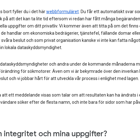
 bort fyller du i det här
webbformuläret
. Du får ett automatiskt svar s
k på att det kan ta lite tid eftersom vi redan har fått många begärande
ella uppgifter om ditt privatliv. Vi kommer även att titta på om det finns
om de handlar om ekonomiska bedrägerier, tjänstefel, fällande domar ell
r svåra beslut och som privat organisation kanske vi inte kan fatta något 
in lokala dataskyddsmyndighet.
 dataskyddsmyndigheter och andra under de kommande månaderna meda
örändring för sökmotorer. Även om vi är bekymrade över den inverkan b
slut och vi jobbar hårt för att utveckla vår process i enlighet med lagen.
 att ett meddelande visas som talar om att resultaten kan ha ändrats i
vändare söker efter de flesta namn, och inte bara för sidor som har påv
integritet och mina uppgifter?