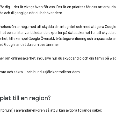
för dig – det är viktigt även för oss. Det är en prioritet för oss att erbjuda
de och tillgängliga när du behöver dem.
erhetsnivån är hög, med att skydda din integritet och med att göra Google
erhet och anlitar världsledande experter på datasäkerhet för att skydda d
erhet, till exempel Google Översikt, tvåstegsverifiering och anpassade a
med Google är det du som bestämmer.
er om onlinesäkerhet, inklusive hur du skyddar dig och din familj på we
vata och säkra – och hur du själv kontrollerar dem.
lat till en region?
erritorium) i användarvillkoren så att vi kan avgöra följande saker: