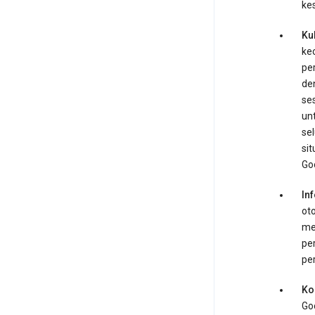
ke
Ku
kec
pe
de
se
un
se
sit
Go
In
ot
me
pe
pe
Ko
Go