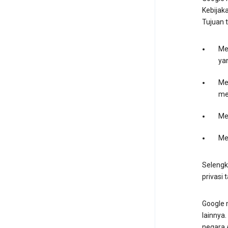
Kebijak
Tujuan t
Me
ya
Mel
me
Mem
Me
Selengk
privasi 
Google 
lainnya.
negara 