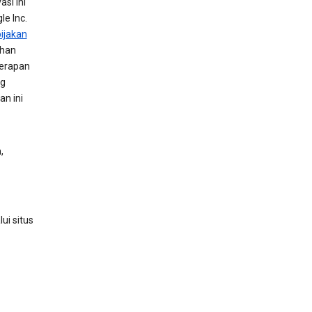
si ini
e Inc.
ijakan
uhan
nerapan
ng
an ini
,
ui situs