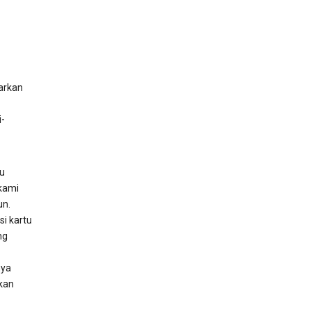
arkan
-
u
kami
un.
si kartu
ng
nya
kan