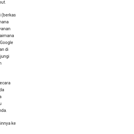
ut.
 (berkas
 mana
yanan
gaimana
 Google
an di
jungi
n
secara
nda
a
u
nda.
innya ke