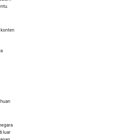
ntu.
 konten
ta
ahuan
 negara
i luar
yanan.