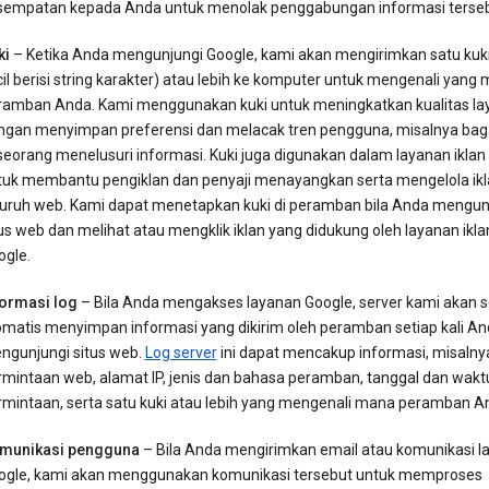
sempatan kepada Anda untuk menolak penggabungan informasi terseb
ki
– Ketika Anda mengunjungi Google, kami akan mengirimkan satu kuki
il berisi string karakter) atau lebih ke komputer untuk mengenali yang
ramban Anda. Kami menggunakan kuki untuk meningkatkan kualitas la
ngan menyimpan preferensi dan melacak tren pengguna, misalnya ba
seorang menelusuri informasi. Kuki juga digunakan dalam layanan iklan
tuk membantu pengiklan dan penyaji menayangkan serta mengelola ikl
luruh web. Kami dapat menetapkan kuki di peramban bila Anda mengun
us web dan melihat atau mengklik iklan yang didukung oleh layanan ikla
ogle.
formasi log
– Bila Anda mengakses layanan Google, server kami akan 
omatis menyimpan informasi yang dikirim oleh peramban setiap kali A
ngunjungi situs web.
Log server
ini dapat mencakup informasi, misalny
rmintaan web, alamat IP, jenis dan bahasa peramban, tanggal dan wakt
rmintaan, serta satu kuki atau lebih yang mengenali mana peramban A
munikasi pengguna
– Bila Anda mengirimkan email atau komunikasi la
ogle, kami akan menggunakan komunikasi tersebut untuk memproses