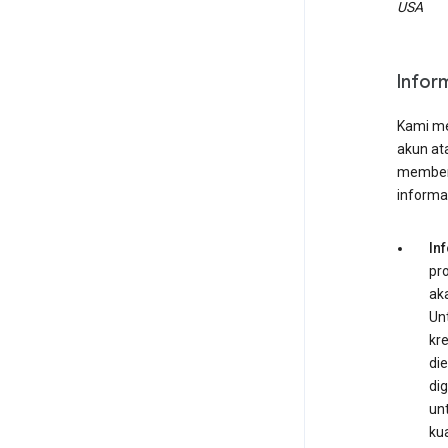
USA
Infor
Kami me
akun at
memberi
informas
In
pr
ak
Unt
kr
die
di
un
ku