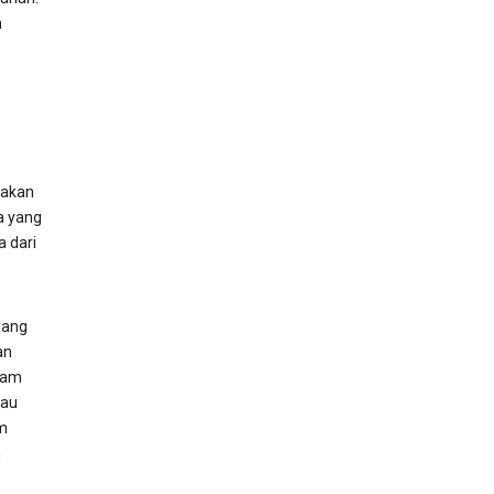
n
 akan
a yang
 dari
yang
an
alam
tau
am
n