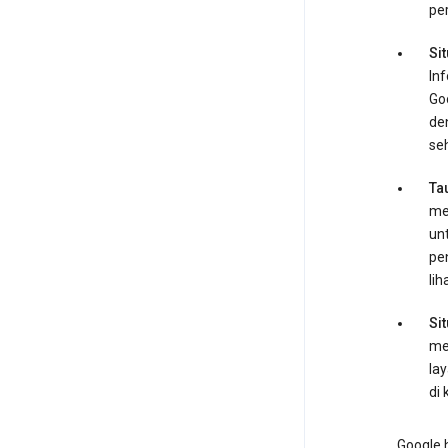
pe
Sit
In
Go
den
se
Ta
me
unt
pe
lih
Sit
me
lay
di
Google 