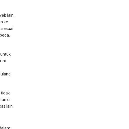
eb lain.
an ke
 sesuai
rbeda,
 untuk
ini
ulang,
 tidak
tan di
as lain
 dalam