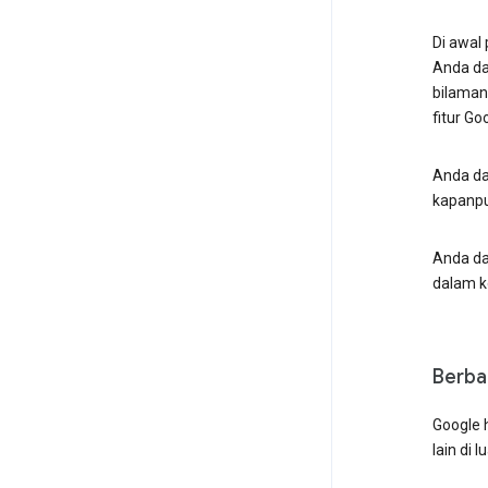
Di awal
Anda da
bilaman
fitur G
Anda d
kapanp
Anda da
dalam ko
Berba
Google 
lain di 