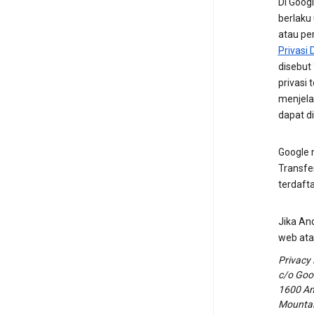
Di Googl
berlaku
atau pe
Privasi 
disebut
privasi
menjela
dapat di
Google m
Transfe
terdaft
Jika And
web ata
Privacy
c/o Goog
1600 Am
Mountain