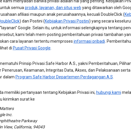
e kami menyadari bahwa privasi adalah hal yang penting. Kebijakan Priva
 untuk semua
produk, layanan, dan situs web
yang ditawarkan oleh Googl
rusahaan afiliasi maupun anak perusahaannya, kecuali DoubleClick (
Keb
DoubleClick
) dan Postini (
Kebijakan Privasi Postini
) yang secara keselur
 “layanan” Google. Selain itu, untuk informasi selengkapnya tentang pe
 tersebut, kami telah mem-posting pemberitahuan privasi tambahan ya
skan cara layanan tertentu memproses
informasi pribadi
. Pemberitahu
lihat di
Pusat Privasi Google
.
ematuhi Prinsip Privasi Safe Harbor A.S., yakni Pemberitahuan, Pilihan
r Penerusan, Keamanan, Integritas Data, Akses, dan Pelaksanaan serta
ar dalam
Program Safe Harbor Departemen Perdagangan A.S
.
a memiliki pertanyaan tentang Kebijakan Privasi ini,
hubungi kami
melal
u kirimkan surat ke
 Matters
le Inc.
phitheatre Parkway
 View, California, 94043