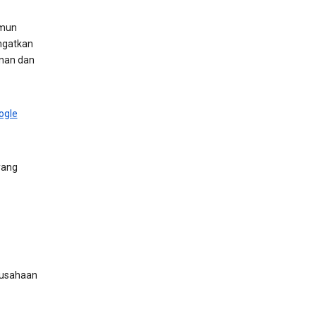
amun
ngatkan
anan dan
ogle
yang
rusahaan