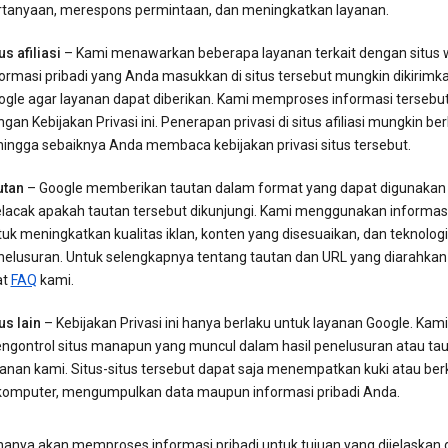
rtanyaan, merespons permintaan, dan meningkatkan layanan.
us afiliasi
– Kami menawarkan beberapa layanan terkait dengan situs w
formasi pribadi yang Anda masukkan di situs tersebut mungkin dikirimk
ogle agar layanan dapat diberikan. Kami memproses informasi tersebut
gan Kebijakan Privasi ini. Penerapan privasi di situs afiliasi mungkin be
hingga sebaiknya Anda membaca kebijakan privasi situs tersebut.
utan
– Google memberikan tautan dalam format yang dapat digunakan
lacak apakah tautan tersebut dikunjungi. Kami menggunakan informasi 
uk meningkatkan kualitas iklan, konten yang disesuaikan, dan teknologi
nelusuran. Untuk selengkapnya tentang tautan dan URL yang diarahkan 
at
FAQ
kami.
us lain
– Kebijakan Privasi ini hanya berlaku untuk layanan Google. Kami
ngontrol situs manapun yang muncul dalam hasil penelusuran atau tau
anan kami. Situs-situs tersebut dapat saja menempatkan kuki atau berk
 komputer, mengumpulkan data maupun informasi pribadi Anda.
hanya akan memproses informasi pribadi untuk tujuan yang dijelaskan