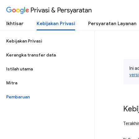
Privasi & Persyaratan
Ikhtisar
Kebijakan Privasi
Persyaratan Layanan
Kebijakan Privasi
Kerangka transfer data
Ini a
Istilah utama
vers
Mitra
Pembaruan
Kebi
Terakhir