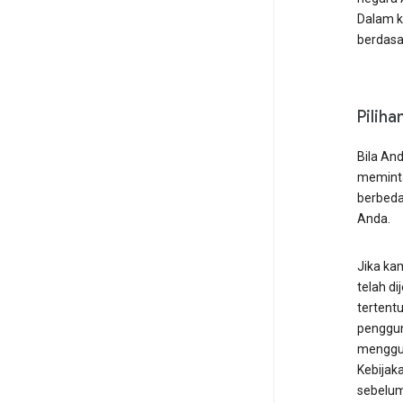
Dalam k
berdasar
Piliha
Bila An
meminta
berbeda
Anda.
Jika ka
telah d
tertentu
penggun
mengg
Kebijak
sebelum