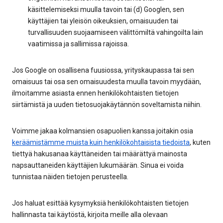
käsittelemiseksi muulla tavoin tai (d) Googlen, sen
käyttäjien tai yleisön oikeuksien, omaisuuden tai
turvallisuuden suojaamiseen välittömiltä vahingoilta lain
vaatimissa ja sallimissa rajoissa.
Jos Google on osallisena fuusiossa, yrityskaupassa tai sen
omaisuus tai osa sen omaisuudesta muulla tavoin myydään,
ilmoitamme asiasta ennen henkilökohtaisten tietojen
siirtämistä ja uuden tietosuojakäytännön soveltamista niihin.
Voimme jakaa kolmansien osapuolien kanssa joitakin osia
keräämistämme muista kuin henkilökohtaisista tiedoista
, kuten
tiettyä hakusanaa käyttäneiden tai määrättyä mainosta
napsauttaneiden käyttäjien lukumäärän. Sinua ei voida
tunnistaa näiden tietojen perusteella.
Jos haluat esittää kysymyksiä henkilökohtaisten tietojen
hallinnasta tai käytöstä, kirjoita meille alla olevaan