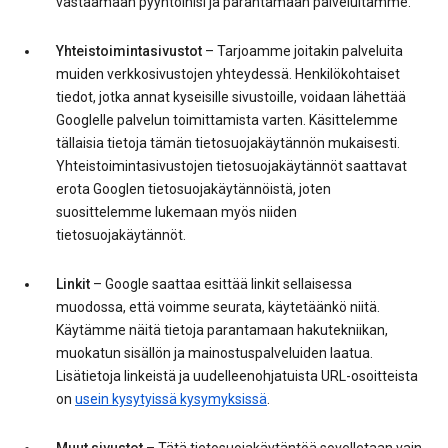
vastaamaan pyyntöihisi ja parantamaan palveluitamme.
Yhteistoimintasivustot
– Tarjoamme joitakin palveluita
muiden verkkosivustojen yhteydessä. Henkilökohtaiset
tiedot, jotka annat kyseisille sivustoille, voidaan lähettää
Googlelle palvelun toimittamista varten. Käsittelemme
tällaisia tietoja tämän tietosuojakäytännön mukaisesti.
Yhteistoimintasivustojen tietosuojakäytännöt saattavat
erota Googlen tietosuojakäytännöistä, joten
suosittelemme lukemaan myös niiden
tietosuojakäytännöt.
Linkit
– Google saattaa esittää linkit sellaisessa
muodossa, että voimme seurata, käytetäänkö niitä.
Käytämme näitä tietoja parantamaan hakutekniikan,
muokatun sisällön ja mainostuspalveluiden laatua.
Lisätietoja linkeistä ja uudelleenohjatuista URL-osoitteista
on
usein kysytyissä kysymyksissä
.