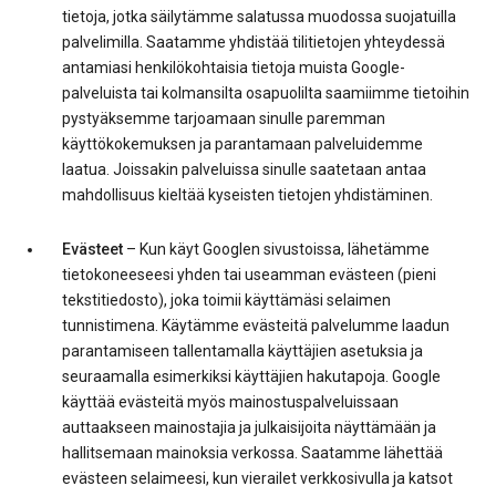
tietoja, jotka säilytämme salatussa muodossa suojatuilla
palvelimilla. Saatamme yhdistää tilitietojen yhteydessä
antamiasi henkilökohtaisia tietoja muista Google-
palveluista tai kolmansilta osapuolilta saamiimme tietoihin
pystyäksemme tarjoamaan sinulle paremman
käyttökokemuksen ja parantamaan palveluidemme
laatua. Joissakin palveluissa sinulle saatetaan antaa
mahdollisuus kieltää kyseisten tietojen yhdistäminen.
Evästeet
– Kun käyt Googlen sivustoissa, lähetämme
tietokoneeseesi yhden tai useamman evästeen (pieni
tekstitiedosto), joka toimii käyttämäsi selaimen
tunnistimena. Käytämme evästeitä palvelumme laadun
parantamiseen tallentamalla käyttäjien asetuksia ja
seuraamalla esimerkiksi käyttäjien hakutapoja. Google
käyttää evästeitä myös mainostuspalveluissaan
auttaakseen mainostajia ja julkaisijoita näyttämään ja
hallitsemaan mainoksia verkossa. Saatamme lähettää
evästeen selaimeesi, kun vierailet verkkosivulla ja katsot