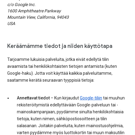
c/o Google Inc.
1600 Amphitheatre Parkway
Mountain View, California, 94043
USA
Keräämämme tiedot ja niiden käyttötapa
Tarjoamme lukuisia palveluita, jotka eivät edellytä tilin
avaamista tai henkilökohtaisten tietojen antamista (kuten
Google-haku). Jotta voit käyttää kaikkia palveluitamme,
saatamme kerätä seuraavan tyyppisiä tietoja:
Annettavat tiedot
– Kun kirjaudut
Google-tiliin
tai muuhun
rekisteröitymistä edellyttävään Google-palveluun tai -
mainoskampanjaan, pyydämme sinulta henkilökohtaisia
tietoja, kuten nimen, sähköpostiosoitteen ja tilin
salasanan. Joitakin palveluita, kuten mainostusohjelmia,
varten pyydämme myös luottokortin tai muun maksutilin