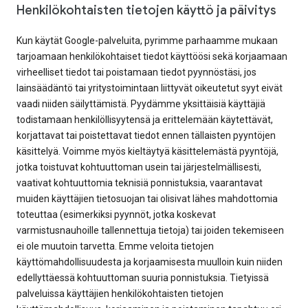
Henkilökohtaisten tietojen käyttö ja päivitys
Kun käytät Google-palveluita, pyrimme parhaamme mukaan
tarjoamaan henkilökohtaiset tiedot käyttöösi sekä korjaamaan
virheelliset tiedot tai poistamaan tiedot pyynnöstäsi, jos
lainsäädäntö tai yritystoimintaan liittyvät oikeutetut syyt eivät
vaadi niiden säilyttämistä. Pyydämme yksittäisiä käyttäjiä
todistamaan henkilöllisyytensä ja erittelemään käytettävät,
korjattavat tai poistettavat tiedot ennen tällaisten pyyntöjen
käsittelyä. Voimme myös kieltäytyä käsittelemästä pyyntöjä,
jotka toistuvat kohtuuttoman usein tai järjestelmällisesti,
vaativat kohtuuttomia teknisiä ponnistuksia, vaarantavat
muiden käyttäjien tietosuojan tai olisivat lähes mahdottomia
toteuttaa (esimerkiksi pyynnöt, jotka koskevat
varmistusnauhoille tallennettuja tietoja) tai joiden tekemiseen
ei ole muutoin tarvetta. Emme veloita tietojen
käyttömahdollisuudesta ja korjaamisesta muulloin kuin niiden
edellyttäessä kohtuuttoman suuria ponnistuksia. Tietyissä
palveluissa käyttäjien henkilökohtaisten tietojen