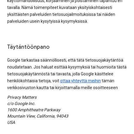
käyttömahdollisuus, korjaaminen ja poistaminen tapahtuu eri
tavalla. Nämä toimenpiteet kuvataan yksityiskohtaisesti
yksittäisten palveluiden tietosuojailmoituksissa tai näiden
palveluiden usein kysytyissä kysymyksissä.
Täytäntöönpano
Google tarkastaa säännöllisesti, että tätä tietosuojakäytäntöä
noudatetaan. Jos haluat esittää kysymyksiä tai huomioita tästä
tietosuojakäytännöstä tai tavasta, jolla Google käsittelee
henkilökohtaisia tietoja, voit
ottaa yhteyttä meihin
tämän
verkkosivuston kautta tai kirjoittamalla meille osoitteeseen
Privacy Matters
c/o Google Inc.
1600 Amphitheatre Parkway
Mountain View, California, 94043
USA