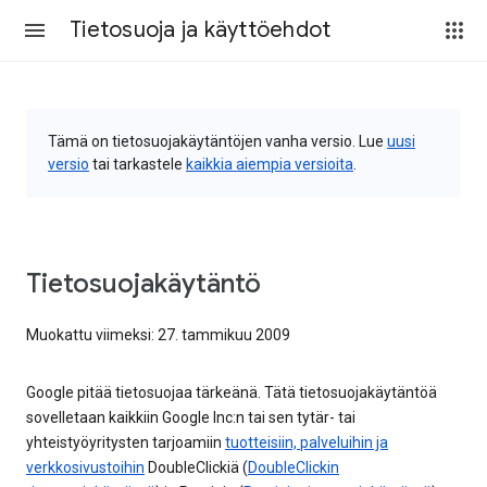
Tietosuoja ja käyttöehdot
Tämä on tietosuojakäytäntöjen vanha versio. Lue
uusi
versio
tai tarkastele
kaikkia aiempia versioita
.
Tietosuojakäytäntö
Muokattu viimeksi: 27. tammikuu 2009
Google pitää tietosuojaa tärkeänä. Tätä tietosuojakäytäntöä
sovelletaan kaikkiin Google Inc:n tai sen tytär- tai
yhteistyöyritysten tarjoamiin
tuotteisiin, palveluihin ja
verkkosivustoihin
DoubleClickiä (
DoubleClickin