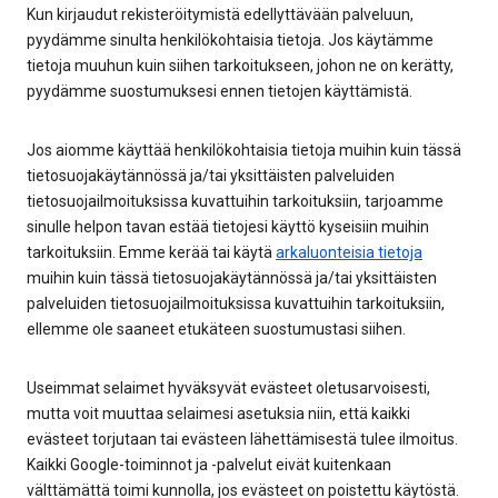
Kun kirjaudut rekisteröitymistä edellyttävään palveluun,
pyydämme sinulta henkilökohtaisia tietoja. Jos käytämme
tietoja muuhun kuin siihen tarkoitukseen, johon ne on kerätty,
pyydämme suostumuksesi ennen tietojen käyttämistä.
Jos aiomme käyttää henkilökohtaisia tietoja muihin kuin tässä
tietosuojakäytännössä ja/tai yksittäisten palveluiden
tietosuojailmoituksissa kuvattuihin tarkoituksiin, tarjoamme
sinulle helpon tavan estää tietojesi käyttö kyseisiin muihin
tarkoituksiin. Emme kerää tai käytä
arkaluonteisia tietoja
muihin kuin tässä tietosuojakäytännössä ja/tai yksittäisten
palveluiden tietosuojailmoituksissa kuvattuihin tarkoituksiin,
ellemme ole saaneet etukäteen suostumustasi siihen.
Useimmat selaimet hyväksyvät evästeet oletusarvoisesti,
mutta voit muuttaa selaimesi asetuksia niin, että kaikki
evästeet torjutaan tai evästeen lähettämisestä tulee ilmoitus.
Kaikki Google-toiminnot ja -palvelut eivät kuitenkaan
välttämättä toimi kunnolla, jos evästeet on poistettu käytöstä.