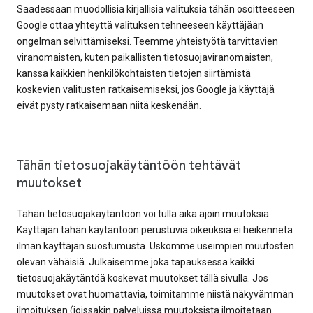
Saadessaan muodollisia kirjallisia valituksia tähän osoitteeseen
Google ottaa yhteyttä valituksen tehneeseen käyttäjään
ongelman selvittämiseksi. Teemme yhteistyötä tarvittavien
viranomaisten, kuten paikallisten tietosuojaviranomaisten,
kanssa kaikkien henkilökohtaisten tietojen siirtämistä
koskevien valitusten ratkaisemiseksi, jos Google ja käyttäjä
eivät pysty ratkaisemaan niitä keskenään.
Tähän tietosuojakäytäntöön tehtävät
muutokset
Tähän tietosuojakäytäntöön voi tulla aika ajoin muutoksia.
Käyttäjän tähän käytäntöön perustuvia oikeuksia ei heikennetä
ilman käyttäjän suostumusta. Uskomme useimpien muutosten
olevan vähäisiä. Julkaisemme joka tapauksessa kaikki
tietosuojakäytäntöä koskevat muutokset tällä sivulla. Jos
muutokset ovat huomattavia, toimitamme niistä näkyvämmän
ilmoituksen (joissakin palveluissa muutoksista ilmoitetaan