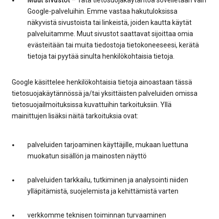
Muut sivustot
– Tätä tietosuojakäytäntöä sovelletaan vain
Google-palveluihin. Emme vastaa hakutuloksissa
näkyvistä sivustoista tai linkeistä, joiden kautta käytät
palveluitamme. Muut sivustot saattavat sijoittaa omia
evästeitään tai muita tiedostoja tietokoneeseesi, kerätä
tietoja tai pyytää sinulta henkilökohtaisia tietoja.
Google käsittelee henkilökohtaisia tietoja ainoastaan tässä
tietosuojakäytännössä ja/tai yksittäisten palveluiden omissa
tietosuojailmoituksissa kuvattuihin tarkoituksiin. Yllä
mainittujen lisäksi näitä tarkoituksia ovat:
palveluiden tarjoaminen käyttäjille, mukaan luettuna
muokatun sisällön ja mainosten näyttö
palveluiden tarkkailu, tutkiminen ja analysointi niiden
ylläpitämistä, suojelemista ja kehittämistä varten
verkkomme teknisen toiminnan turvaaminen