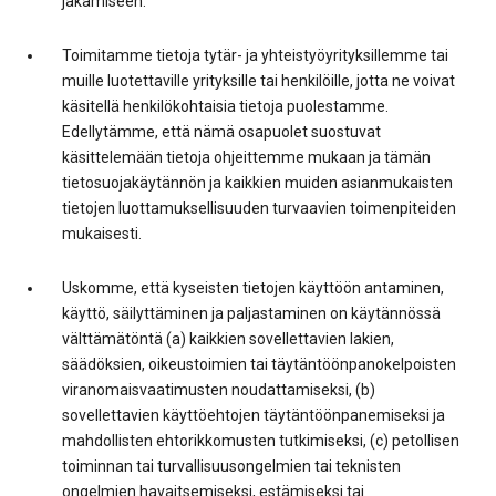
jakamiseen.
Toimitamme tietoja tytär- ja yhteistyöyrityksillemme tai
muille luotettaville yrityksille tai henkilöille, jotta ne voivat
käsitellä henkilökohtaisia tietoja puolestamme.
Edellytämme, että nämä osapuolet suostuvat
käsittelemään tietoja ohjeittemme mukaan ja tämän
tietosuojakäytännön ja kaikkien muiden asianmukaisten
tietojen luottamuksellisuuden turvaavien toimenpiteiden
mukaisesti.
Uskomme, että kyseisten tietojen käyttöön antaminen,
käyttö, säilyttäminen ja paljastaminen on käytännössä
välttämätöntä (a) kaikkien sovellettavien lakien,
säädöksien, oikeustoimien tai täytäntöönpanokelpoisten
viranomaisvaatimusten noudattamiseksi, (b)
sovellettavien käyttöehtojen täytäntöönpanemiseksi ja
mahdollisten ehtorikkomusten tutkimiseksi, (c) petollisen
toiminnan tai turvallisuusongelmien tai teknisten
ongelmien havaitsemiseksi, estämiseksi tai