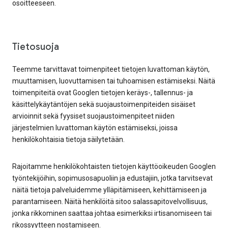
osoitteeseen.
Tietosuoja
Teemme tarvittavat toimenpiteet tietojen luvattoman käytön,
muuttamisen, luovuttamisen tai tuhoamisen estämiseksi. Näitä
toimenpiteitä ovat Googlen tietojen keräys-, tallennus- ja
käsittelykäytäntöjen sekä suojaustoimenpiteiden sisäiset
arvioinnit sekä fyysiset suojaustoimenpiteet niiden
järjestelmien luvattoman käytön estämiseksi, joissa
henkilökohtaisia tietoja säilytetään.
Rajoitamme henkilökohtaisten tietojen käyttöoikeuden Googlen
työntekijöihin, sopimusosapuoliin ja edustajiin, jotka tarvitsevat
näitä tietoja palveluidemme ylläpitämiseen, kehittämiseen ja
parantamiseen. Näitä henkilöitä sitoo salassapitovelvollisuus,
jonka rikkominen saattaa johtaa esimerkiksi irtisanomiseen tai
rikossyytteen nostamiseen.