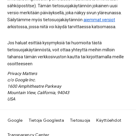
sähköpostitse). Tämän tietosuojakäytännön jokainen uusi
versio merkitään päiväyksellä, joka näkyy sivun yläreunassa.
Säilytämme myös tietosuojakäytännön
aiemmat versiot
arkistossa, jossa niitä voi käydä tarvittaessa katsomassa.
Jos haluat esittää kysymyksiä tai huomioita tästä
tietosuojakäytännöstä, voit ottaa yhteyttä meihin milloin
tahansa tämän verkkosivuston kautta tai kirjoittamalla meille
osoitteeseen
Privacy Matters
c/o Google Inc.
1600 Amphitheatre Parkway
Mountain View, California, 94043
USA
Google
Tietoja Googlesta
Tietosuoja
Käyttöehdot
Transparency Center