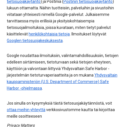
tietosuojakäytäntö
) ja Postinia (
Postinin tietosuojakäytäntö
)
lukuun ottamatta. Näihin tuotteisiin, palveluihin ja sivustoihin
viitataan yhteisesti nimellä Google-palvelut. Julkaisemme
tarvittaessa myös erillisiä ja yksityiskohtaisempia
tietosuojailmoituksia, joissa kuvataan, miten tietyt palvelut
käsittelevät
henkilökohtaisia tietoja
. Ilmoitukset löytyvät
Googlen tietosuojakeskuksesta
.
Google noudattaa ilmoituksiin, valintamahdollisuuksiin, tietojen
edelleen siirtämiseen, tietoturvaan sekä tietojen eheyteen,
käyttöön ja valvontaan liittyviä Yhdysvaltain Safe Harbor -
järjestelmän tietoturvaperiaatteita ja on mukana
Yhdysvaltain
kauppaministeriön (U.S. Department of Commerce) Safe
Harbor -ohjelmassa
.
Jos sinulla on kysymyksiä tästä tietosuojakäytännöstä, voit
ottaa meihin yhteyttä
verkkosivustomme kautta tai kirjoittaa
meille osoitteeseen
Privacy Matters