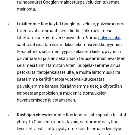
tai napsautat Googlen mainostuspalveluiden tukemaa
mainosta.
Lokitiedot
– Kun käytät Google-palveluita, palvelimemme
tallentavat automaattisesti tiedot, jotka selaimesi
lähettää, kun käytät verkkosivustoa. Nämä
palvelinlokit
saattavat sisältää esimerkiksi tekemäsi verkkopyynnön,
IP-osoitteen, selaimen tyypin, selaimen kielen, pyynnön
päivämäärän ja ajan sekä yhden tai useamman evästeen
selaimesi tunnistamista varten. Suojellaksemme sinua
petoksilta, tietojenkalastelulta ja muilta laittomuuksilta
saatamme kerätä tietoja vuorovaikutuksestasi
palvelujemme kanssa. Keräämiämme tietoja käytetään
ainoastaan petoksien ja muiden laittomuuksien
havaitsemiseen ja estämiseen.
Käyttäjän yhteydenotot
– Kun lähetät sähköpostia tai otat
yhteyttä Googleen muulla tavoin, saatamme säilyttää
kyseiset viestit, jotta pystymme käsittelemään kyselysi,