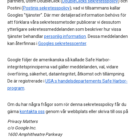
partners, utom DoubleClick (
DoubleClicks sekretesspolicy
) och
Postini (
Postinis sekretesspolicy
); vad vi tillsammans kallar
Googles ”tjänster”. Där mer detaljerad information behövs för
att förklara våra sekretessmetoder publicerar vi dessutom
ytterligare sekretessmeddelanden som beskriver hur vissa
tjänster behandlar
personlig information
. Dessa meddelanden
kan återfinnas i
Googles sekretesscenter
.
Google följer de amerikanska så kallade Safe Harbor-
integritetsprinciperna vad gäller meddelanden, val, vidare
överföring, säkerhet, dataintegritet, åtkomst och tillämpning.
De är registrerade i
USA:s handelsdepartements Safe Harbor-
program
.
Om du har några frågor som rör denna sekretesspolicy får du
gärna
kontakta oss
genom vår webbplats eller skriva till oss på
Privacy Matters
c/o Google Inc.
1600 Amphitheatre Parkway