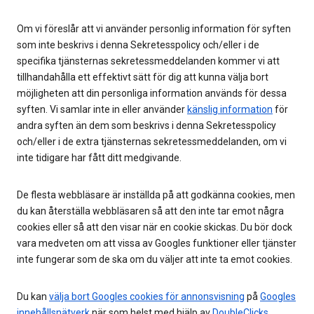
Om vi föreslår att vi använder personlig information för syften
som inte beskrivs i denna Sekretesspolicy och/eller i de
specifika tjänsternas sekretessmeddelanden kommer vi att
tillhandahålla ett effektivt sätt för dig att kunna välja bort
möjligheten att din personliga information används för dessa
syften. Vi samlar inte in eller använder
känslig information
för
andra syften än dem som beskrivs i denna Sekretesspolicy
och/eller i de extra tjänsternas sekretessmeddelanden, om vi
inte tidigare har fått ditt medgivande.
De flesta webbläsare är inställda på att godkänna cookies, men
du kan återställa webbläsaren så att den inte tar emot några
cookies eller så att den visar när en cookie skickas. Du bör dock
vara medveten om att vissa av Googles funktioner eller tjänster
inte fungerar som de ska om du väljer att inte ta emot cookies.
Du kan
välja bort Googles cookies för annonsvisning
på
Googles
innehållsnätverk
när som helst med hjälp av
DoubleClicks