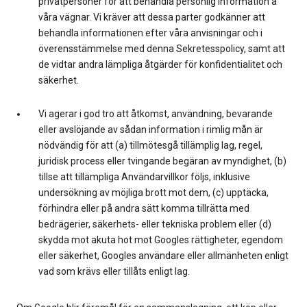
privatpersoner för att behandla personlig information å
våra vägnar. Vi kräver att dessa parter godkänner att
behandla informationen efter våra anvisningar och i
överensstämmelse med denna Sekretesspolicy, samt att
de vidtar andra lämpliga åtgärder för konfidentialitet och
säkerhet.
Vi agerar i god tro att åtkomst, användning, bevarande
eller avslöjande av sådan information i rimlig mån är
nödvändig för att (a) tillmötesgå tillämplig lag, regel,
juridisk process eller tvingande begäran av myndighet, (b)
tillse att tillämpliga Användarvillkor följs, inklusive
undersökning av möjliga brott mot dem, (c) upptäcka,
förhindra eller på andra sätt komma tillrätta med
bedrägerier, säkerhets- eller tekniska problem eller (d)
skydda mot akuta hot mot Googles rättigheter, egendom
eller säkerhet, Googles användare eller allmänheten enligt
vad som krävs eller tillåts enligt lag.