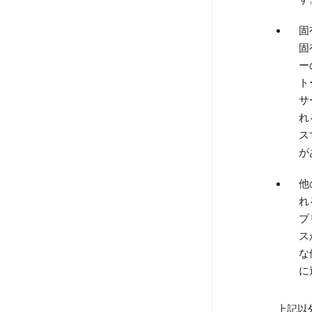
固
固
ー
ト
サ
れ
ス
が
他
れ
プ
ス
な
に
上記以