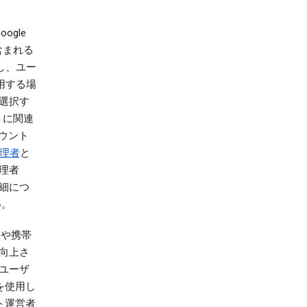
gle
含まれる
し、ユー
用する場
選択す
トに関連
カウント
理者
と
理者
細につ
い。
ンや携帯
を向上さ
ユーザ
を使用し
ト運営者