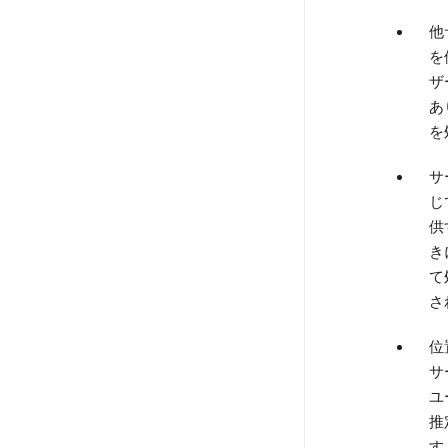
他
を
ザ
あ
を
サ
じ
供
き
て
さ
位
サ
ユ
推
す