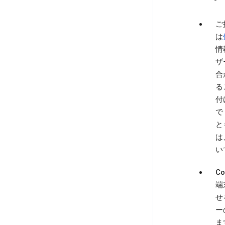
ご
は
情
ザ
合
る
付
で
と
は
い
Co
端
せ
ー
ま