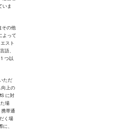
ていま
はその他
によって
クエスト
と言語、
1 つ以
をいただ
ス向上の
S に対
した場
、携帯通
だく場
る際に、