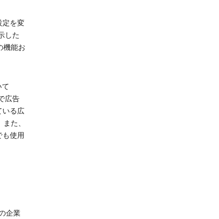
設定を変
表示した
部の機能お
いて
で広告
ている広
。また、
でも使用
外の企業