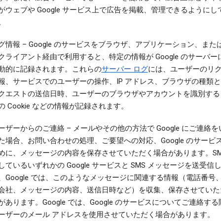
がウェブや Google サービス上で広告を掲載、管理できるようにし
。
グ情報
– Google のサービスをブラウザ、アプリケーション、また
クライアント経由で利用すると、特定の情報が Google のサーバー
動的に記録されます。これらの
サーバー ログ
には、ユーザーのリ
報、サービスでのユーザーの操作、IP アドレス、ブラウザの種類
クエストの送信日時、ユーザーのブラウザやアカウントを識別する 
の Cookie などの情報が記録されます。
ーザーからのご連絡
– メールやその他の方法で Google にご連絡
た場合、お問い合わせの処理、ご要望への対応、Google のサービ
めに、メッセージの内容を保存させていただく場合があります。SM
しているいずれかの Google サービスと SMS メッセージを送受信
、Google では、このようなメッセージに関連する情報（電話番号
会社、メッセージの内容、送信日時など）を収集、保存させていた
があります。Google では、Google のサービスについてご連絡す
ーザーのメール アドレスを使用させていただく場合があります。