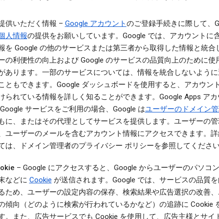
提供いただく情報
–
Google アカウント
のご登録手続きに際して、Goo
個人情報
の提供をお願いしています。Google では、アカウントに
報を Google の他のサービスまたは第三者から取得した情報と統合
ーの利便性の向上および Google のサービスの品質向上のために使
があります。一部のサービスについては、情報を統合しないように
こともできます。Google ダッシュボードを使用すると、アカウン
けられている情報を詳しく知ることができます。Google Apps ア
 Google サービスをご利用の場合、Google は
ユーザーのドメイン管
もに、またはその代理としてサービスを提供します。ユーザーの管
、ユーザーのメールを含むアカウント情報にアクセスできます。詳
ては、ドメイン管理者のプライバシー ポリシーを参照してくださ
okie
– Google にアクセスすると、Google からユーザーのパソコ
末などに
Cookie
が送信されます。Google では、サービスの品質
るため、ユーザーの設定内容の保存、検索結果や広告選択の改善、
の傾向（どのように検索が行われているかなど）の追跡に Cookie 
す。また、広告サービスでも Cookie を使用して、広告主様とサイ