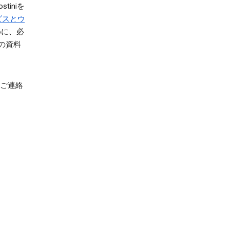
tiniを
ビスとウ
めに、必
の資料
ご連絡