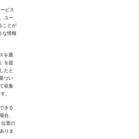
のサービス
、ユー
ることが
うな情報
ービスを通
）を提
したと
に基づい
て収集
ます。
特定できる
場合、
、位置の
がありま