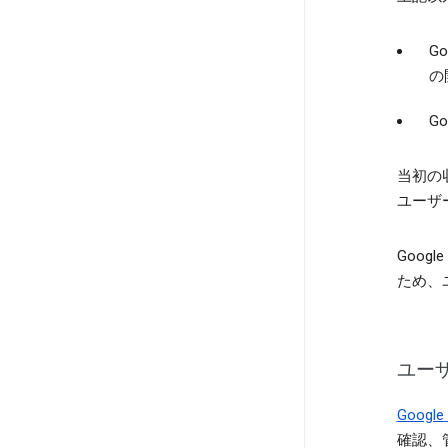
G
の
G
当初の
ユーザ
Goog
ため、
ユー
Goog
確認、