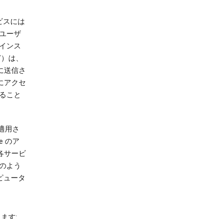
ービスには
ユーザ
インス
ど）は、
に送信さ
にアクセ
ること
に適用さ
e のア
各サービ
のよう
ピュータ
ます: