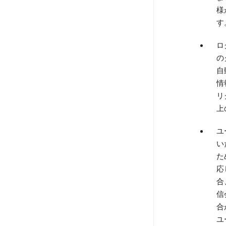
様
す
ロ
の
自
情
リ
上
ユ
い
た
応
合
信
合
ユ