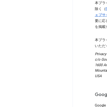
本プライ
除く（
ェブサ
要に応
を掲載
本プラ
いただ
Privacy
c/o Goo
1600 A
Mountai
USA
Goo
Goo