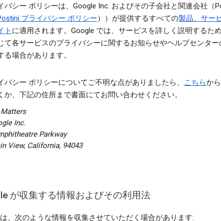
バシー ポリシーは、Google Inc. およびその子会社と関連会社（Pos
Postini プライバシー ポリシー
））が提供するすべての
製品、サー
イト
に適用されます。Google では、サービスを詳しく説明するた
じて各サービスのプライバシーに関するお知らせやヘルプセンター
する場合があります。
イバシー ポリシーについてご不明な点がありましたら、
こちら
から
くか、下記の住所まで書面にてお問い合わせください。
 Matters
gle Inc.
mphitheatre Parkway
n View, California, 94043
gle が収集する情報およびその利用法
gle は、次のような情報を収集させていただく場合があります: