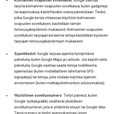
Kolmannen osapuolen sovellukset:
Google saattaa
tarjota kolmannen osapuolen sovelluksia, kuten gadgeteja
tai laajennuksia, käytettäväksi osana palveluitaan. Tiedot,
jotka Google kerää ottaessasi käyttöön kolmannen
osapuolen sovelluksen, käsitellään tämän
tietosuojakäytännön mukaisesti. Kolmannen osapuolen
sovelluksen tarjoajan keräämiä tietoja käsitellään kyseisen
tarjoajan tietosuojakäytäntöjen mukaisesti.
Sijaintitiedot:
Google tarjoaa sijaintia hyödyntäviä
palveluita, kuten Google Maps ja Latitude. Jos käytät näitä
palveluita, Google saattaa saada tietoja todellisesta
sijainnistasi (kuten mobiililaitteen lähettämiä GPS-
signaaleja) tai tietoja, joita voidaan käyttää sijainnin
arvioimiseen (kuten matkapuhelinverkon solutunnuksia).
Yksilöllinen sovellusnumero:
Tietyt palvelut, kuten
Google-työkalupalkki, sisältävät yksilöllisen
sovellusnumeron, jota ei yhdistetä sinuun tai Google-tiliisi.
Tämä numero ja tiedot asennuksestasi (esim.