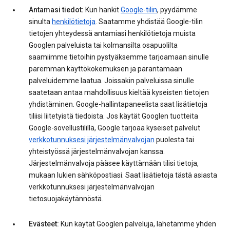
Antamasi tiedot:
Kun hankit
Google-tilin
, pyydämme
sinulta
henkilötietoja
. Saatamme yhdistää Google-tilin
tietojen yhteydessä antamiasi henkilötietoja muista
Googlen palveluista tai kolmansilta osapuolilta
saamiimme tietoihin pystyäksemme tarjoamaan sinulle
paremman käyttökokemuksen ja parantamaan
palveluidemme laatua. Joissakin palveluissa sinulle
saatetaan antaa mahdollisuus kieltää kyseisten tietojen
yhdistäminen. Google-hallintapaneelista saat lisätietoja
tiliisi liitetyistä tiedoista. Jos käytät Googlen tuotteita
Google-sovellustilillä, Google tarjoaa kyseiset palvelut
verkkotunnuksesi järjestelmänvalvojan
puolesta tai
yhteistyössä järjestelmänvalvojan kanssa.
Järjestelmänvalvoja pääsee käyttämään tilisi tietoja,
mukaan lukien sähköpostiasi. Saat lisätietoja tästä asiasta
verkkotunnuksesi järjestelmänvalvojan
tietosuojakäytännöstä.
Evästeet:
Kun käytät Googlen palveluja, lähetämme yhden