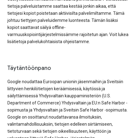
tietoja palveluistamme saattaa kestää jonkin aikaa, että
tietojesi kopiot poistetaan aktiivisilta palvelimiltamme. Tämä
johtuu tiettyjen palveluidemme luonteesta. Tämän lisäksi
kopiot saattavat säilyä offline-
varmuuskopiointijärjestelmissämme rajoitetun ajan. Voit lukea
lisätietoja palvelukohtaisista ohjeistamme.
Täytäntöönpano
Google noudattaa Euroopan unionin jäsenmaihin ja Sveitsiin
liittyvien henkilötietojen keräämisessä, käytössä ja
säilyttämisessä Yhdysvaltain kauppaministeriön (U.S.
Department of Commerce) Yhdysvaltain ja EU:n Safe Harbor -
sopimusta ja Yhdysvaltain ja Sveitsin Safe Harbor -sopimusta.
Google on osoittanut noudattavansa ilmoituksiin,
valintamahdollisuuksiin, tietojen edelleen siirtämiseen,
tietoturvaan sekä tietojen oikeellisuuteen, käyttöön ja