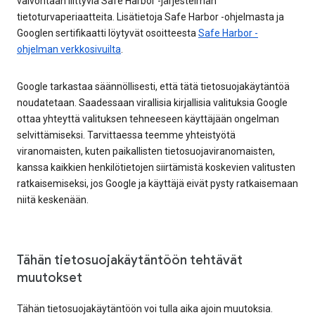
valvontaan liittyviä Safe Harbor -järjestelmän
tietoturvaperiaatteita. Lisätietoja Safe Harbor -ohjelmasta ja
Googlen sertifikaatti löytyvät osoitteesta
Safe Harbor -
ohjelman verkkosivuilta
.
Google tarkastaa säännöllisesti, että tätä tietosuojakäytäntöä
noudatetaan. Saadessaan virallisia kirjallisia valituksia Google
ottaa yhteyttä valituksen tehneeseen käyttäjään ongelman
selvittämiseksi. Tarvittaessa teemme yhteistyötä
viranomaisten, kuten paikallisten tietosuojaviranomaisten,
kanssa kaikkien henkilötietojen siirtämistä koskevien valitusten
ratkaisemiseksi, jos Google ja käyttäjä eivät pysty ratkaisemaan
niitä keskenään.
Tähän tietosuojakäytäntöön tehtävät
muutokset
Tähän tietosuojakäytäntöön voi tulla aika ajoin muutoksia.