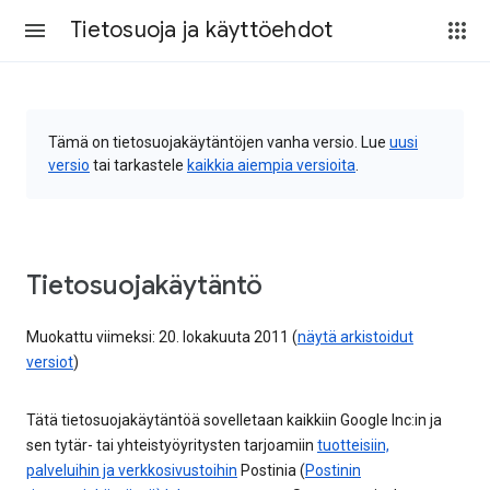
Tietosuoja ja käyttöehdot
Tämä on tietosuojakäytäntöjen vanha versio. Lue
uusi
versio
tai tarkastele
kaikkia aiempia versioita
.
Tietosuojakäytäntö
Muokattu viimeksi: 20. lokakuuta 2011 (
näytä arkistoidut
versiot
)
Tätä tietosuojakäytäntöä sovelletaan kaikkiin Google Inc:in ja
sen tytär- tai yhteistyöyritysten tarjoamiin
tuotteisiin,
palveluihin ja verkkosivustoihin
Postinia (
Postinin