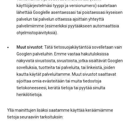
käyttöjärjestelmäsi tyyppi ja versionumero) saatetaan
lähettää Googlelle asentaessasi tai poistaessasi kyseisen
palvelun tai palvelun ottaessa ajoittain yhteyttä
palvelimiimme (esimerkiksi pyytääkseen automaattisia
ohjelmistopäivityksiä).
Muut sivustot:
Tätä tietosuojakäytäntöä sovelletaan vain
Googlen palveluihin. Emme vastaa hakutuloksissa
näkyvistä sivustoista, sivustoista, jotka sisältävät Googlen
sovelluksia, tuotteita tai palveluita, tai linkeistä, joiden
kautta käytät palveluitamme. Muut sivustot saattavat
sijoittaa omia evästeitään tai muita tiedostoja
tietokoneeseesi, kerätä tietoja tai pyytää sinulta
henkilötietoja.
Yllä mainittujen lisäksi saatamme käyttää keräämiämme
tietoja seuraaviin tarkoituksiin: