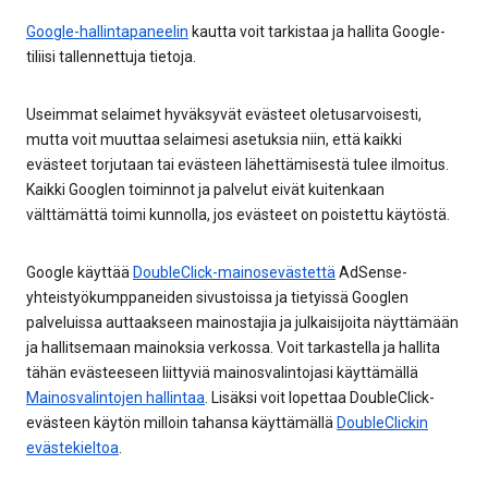
Google-hallintapaneelin
kautta voit tarkistaa ja hallita Google-
tiliisi tallennettuja tietoja.
Useimmat selaimet hyväksyvät evästeet oletusarvoisesti,
mutta voit muuttaa selaimesi asetuksia niin, että kaikki
evästeet torjutaan tai evästeen lähettämisestä tulee ilmoitus.
Kaikki Googlen toiminnot ja palvelut eivät kuitenkaan
välttämättä toimi kunnolla, jos evästeet on poistettu käytöstä.
Google käyttää
DoubleClick-mainosevästettä
AdSense-
yhteistyökumppaneiden sivustoissa ja tietyissä Googlen
palveluissa auttaakseen mainostajia ja julkaisijoita näyttämään
ja hallitsemaan mainoksia verkossa. Voit tarkastella ja hallita
tähän evästeeseen liittyviä mainosvalintojasi käyttämällä
Mainosvalintojen hallintaa
. Lisäksi voit lopettaa DoubleClick-
evästeen käytön milloin tahansa käyttämällä
DoubleClickin
evästekieltoa
.