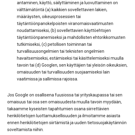
antaminen, käyttö, säilyttäminen ja luovuttaminen on
välttämätöntä (a) kaikkien sovellettavien lakien,
määräysten, oikeusprosessien tai
täytäntöönpanokelpoisten viranomaisvaatimusten
noudattamiseksi, (b) sovellettavien käyttöehtojen
täytäntöönpanemiseksi ja mahdollisten ehtorikkomusten
tutkimiseksi, (c) petollisen toiminnan tai
turvallisuusongelmien tai teknisten ongelmien
havaitsemiseksi, estämiseksi tai käsittelemiseksi muulla
tavoin tai (d) Googlen, sen käyttäjien tai yleisön oikeuksien,
omaisuuden tai turvallisuuden suojaamiseksi lain
vaatimissa ja sallimissa rajoissa.
Jos Google on osallisena fuusiossa tai yrityskaupassa tai sen
omaisuus tai osa sen omaisuudesta muulla tavoin myydään,
takaamme kyseisten tapahtumien osana siirrettävien
henkilötietojen luottamuksellisuuden ja ilmoitamme asiasta
ennen henkilötietojen siirtämistä ja uuden tietosuojakäytännön
soveltamista niihin.