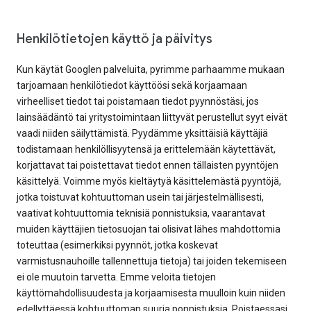
Henkilötietojen käyttö ja päivitys
Kun käytät Googlen palveluita, pyrimme parhaamme mukaan
tarjoamaan henkilötiedot käyttöösi sekä korjaamaan
virheelliset tiedot tai poistamaan tiedot pyynnöstäsi, jos
lainsäädäntö tai yritystoimintaan liittyvät perustellut syyt eivät
vaadi niiden säilyttämistä. Pyydämme yksittäisiä käyttäjiä
todistamaan henkilöllisyytensä ja erittelemään käytettävät,
korjattavat tai poistettavat tiedot ennen tällaisten pyyntöjen
käsittelyä. Voimme myös kieltäytyä käsittelemästä pyyntöjä,
jotka toistuvat kohtuuttoman usein tai järjestelmällisesti,
vaativat kohtuuttomia teknisiä ponnistuksia, vaarantavat
muiden käyttäjien tietosuojan tai olisivat lähes mahdottomia
toteuttaa (esimerkiksi pyynnöt, jotka koskevat
varmistusnauhoille tallennettuja tietoja) tai joiden tekemiseen
ei ole muutoin tarvetta. Emme veloita tietojen
käyttömahdollisuudesta ja korjaamisesta muulloin kuin niiden
edellyttäessä kohtuuttoman suuria ponnistuksia. Poistaessasi