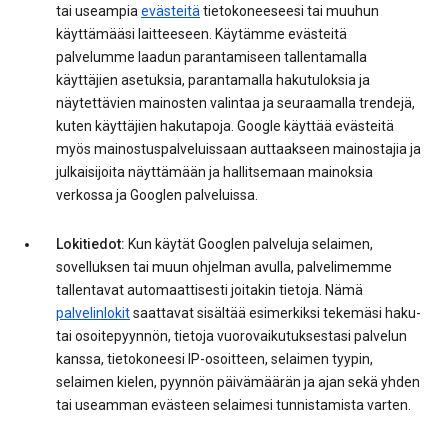
tai useampia
evästeitä
tietokoneeseesi tai muuhun
käyttämääsi laitteeseen. Käytämme evästeitä
palvelumme laadun parantamiseen tallentamalla
käyttäjien asetuksia, parantamalla hakutuloksia ja
näytettävien mainosten valintaa ja seuraamalla trendejä,
kuten käyttäjien hakutapoja. Google käyttää evästeitä
myös mainostuspalveluissaan auttaakseen mainostajia ja
julkaisijoita näyttämään ja hallitsemaan mainoksia
verkossa ja Googlen palveluissa.
Lokitiedot:
Kun käytät Googlen palveluja selaimen,
sovelluksen tai muun ohjelman avulla, palvelimemme
tallentavat automaattisesti joitakin tietoja. Nämä
palvelinlokit
saattavat sisältää esimerkiksi tekemäsi haku-
tai osoitepyynnön, tietoja vuorovaikutuksestasi palvelun
kanssa, tietokoneesi IP-osoitteen, selaimen tyypin,
selaimen kielen, pyynnön päivämäärän ja ajan sekä yhden
tai useamman evästeen selaimesi tunnistamista varten.