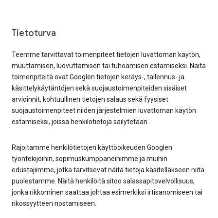
Tietoturva
Teemme tarvittavat toimenpiteet tietojen luvattoman käytön,
muuttamisen, luovuttamisen tai tuhoamisen estämiseksi. Näitä
toimenpiteitä ovat Googlen tietojen keräys-, tallennus- ja
käsittelykäytäntöjen sekä suojaustoimenpiteiden sisäiset
arvioinnit, kohtuullinen tietojen salaus sekä fyysiset
suojaustoimenpiteet niiden järjestelmien luvattoman käytön
estämiseksi, joissa henkilötietoja säilytetään.
Rajoitamme henkilötietojen käyttöoikeuden Googlen
työntekijöihin, sopimuskumppaneihimme ja muihin
edustajiimme, jotka tarvitsevat näitä tietoja käsitelläkseen niitä
puolestamme. Näitä henkilöitä sitoo salassapitovelvollisuus,
jonka rikkominen saattaa johtaa esimerkiksi irtisanomiseen tai
rikossyytteen nostamiseen.