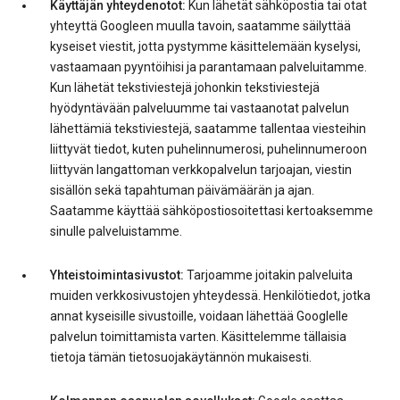
Käyttäjän yhteydenotot:
Kun lähetät sähköpostia tai otat
yhteyttä Googleen muulla tavoin, saatamme säilyttää
kyseiset viestit, jotta pystymme käsittelemään kyselysi,
vastaamaan pyyntöihisi ja parantamaan palveluitamme.
Kun lähetät tekstiviestejä johonkin tekstiviestejä
hyödyntävään palveluumme tai vastaanotat palvelun
lähettämiä tekstiviestejä, saatamme tallentaa viesteihin
liittyvät tiedot, kuten puhelinnumerosi, puhelinnumeroon
liittyvän langattoman verkkopalvelun tarjoajan, viestin
sisällön sekä tapahtuman päivämäärän ja ajan.
Saatamme käyttää sähköpostiosoitettasi kertoaksemme
sinulle palveluistamme.
Yhteistoimintasivustot:
Tarjoamme joitakin palveluita
muiden verkkosivustojen yhteydessä. Henkilötiedot, jotka
annat kyseisille sivustoille, voidaan lähettää Googlelle
palvelun toimittamista varten. Käsittelemme tällaisia
tietoja tämän tietosuojakäytännön mukaisesti.