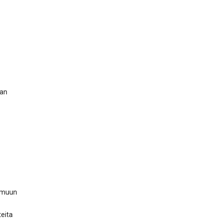
aan
e muun
eita