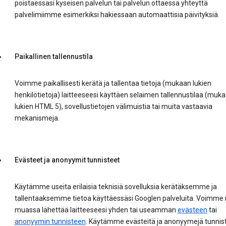
poistaessasi kyseisen palvelun tai palvelun ottaessa yhteyttä
palvelimiimme esimerkiksi hakiessaan automaattisia päivityksiä.
Paikallinen tallennustila
Voimme paikallisesti kerätä ja tallentaa tietoja (mukaan lukien
henkilötietoja) laitteeseesi käyttäen selaimen tallennustilaa (muk
lukien HTML 5), sovellustietojen välimuistia tai muita vastaavia
mekanismeja.
Evästeet ja anonyymit tunnisteet
Käytämme useita erilaisia teknisiä sovelluksia kerätäksemme ja
tallentaaksemme tietoa käyttäessäsi Googlen palveluita. Voimm
muassa lähettää laitteeseesi yhden tai useamman
evästeen
tai
anonyymin tunnisteen
. Käytämme evästeitä ja anonyymejä tunnist