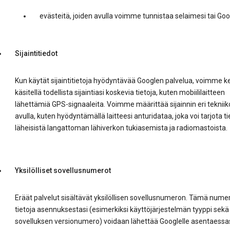
evästeitä, joiden avulla voimme tunnistaa selaimesi tai Googl
Sijaintitiedot
Kun käytät sijaintitietoja hyödyntävää Googlen palvelua, voimme ke
käsitellä todellista sijaintiasi koskevia tietoja, kuten mobiililaitteen
lähettämiä GPS-signaaleita. Voimme määrittää sijainnin eri tekniik
avulla, kuten hyödyntämällä laitteesi anturidataa, joka voi tarjota ti
läheisistä langattoman lähiverkon tukiasemista ja radiomastoista.
Yksilölliset sovellusnumerot
Eräät palvelut sisältävät yksilöllisen sovellusnumeron. Tämä numer
tietoja asennuksestasi (esimerkiksi käyttöjärjestelmän tyyppi sekä
sovelluksen versionumero) voidaan lähettää Googlelle asentaessas