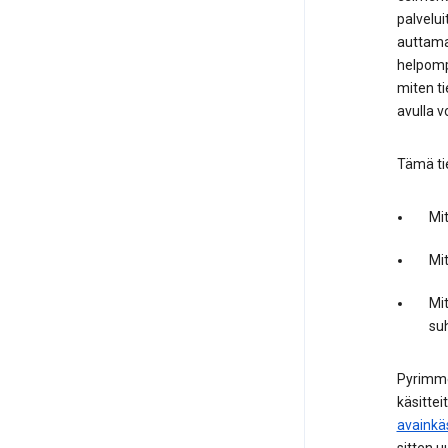
palvelui
auttamal
helpomp
miten ti
avulla v
Tämä ti
Mit
Mi
Mi
su
Pyrimme 
käsittei
avainkä