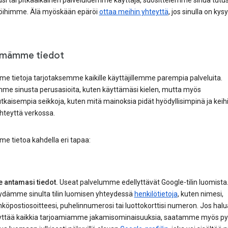
uusi tai pitkäaikainen palveluidemme käyttäjä, suosittelemme sinua tut
öihimme. Älä myöskään epäröi
ottaa meihin yhteyttä
, jos sinulla on kys
ämämme tiedot
e tietoja tarjotaksemme kaikille käyttäjillemme parempia palveluita.
mme sinusta perusasioita, kuten käyttämäsi kielen, mutta myös
aisempia seikkoja, kuten mitä mainoksia pidät hyödyllisimpinä ja keihi
hteyttä verkossa.
e tietoa kahdella eri tapaa:
e antamasi tiedot.
Useat palvelumme edellyttävät Google-tilin luomista
ydämme sinulta tilin luomisen yhteydessä
henkilötietoja
, kuten nimesi,
köpostiosoitteesi, puhelinnumerosi tai luottokorttisi numeron. Jos halu
yttää kaikkia tarjoamiamme jakamisominaisuuksia, saatamme myös py