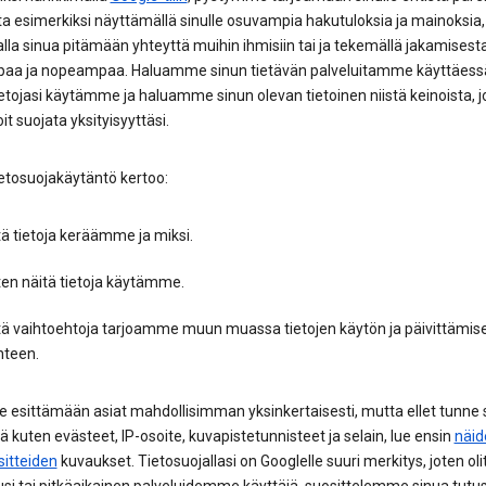
ta esimerkiksi näyttämällä sinulle osuvampia hakutuloksia ja mainoksia,
la sinua pitämään yhteyttä muihin ihmisiin tai ja tekemällä jakamisest
aa ja nopeampaa. Haluamme sinun tietävän palveluitamme käyttäessä
etojasi käytämme ja haluamme sinun olevan tietoinen niistä keinoista, j
oit suojata yksityisyyttäsi.
etosuojakäytäntö kertoo:
ä tietoja keräämme ja miksi.
ten näitä tietoja käytämme.
tä vaihtoehtoja tarjoamme muun muassa tietojen käytön ja päivittämis
hteen.
esittämään asiat mahdollisimman yksinkertaisesti, mutta ellet tunne s
tä kuten evästeet, IP-osoite, kuvapistetunnisteet ja selain, lue ensin
näid
sitteiden
kuvaukset. Tietosuojallasi on Googlelle suuri merkitys, joten oli