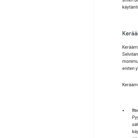
sitten 
käytänt
Kerä
Keräämm
Selvitä
monimutk
eniten y
Keräämm
Its
Py
säh
kä