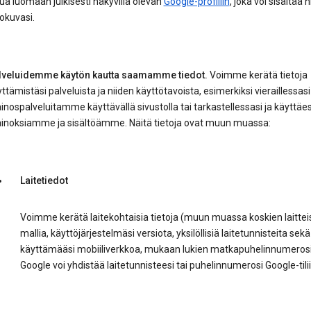
ua luomaan julkisesti näkyvillä olevan
Google-profiilin
, joka voi sisältää 
okuvasi.
lveluidemme käytön kautta saamamme tiedot.
Voimme kerätä tietoja
ttämistäsi palveluista ja niiden käyttötavoista, esimerkiksi vieraillessasi
nospalveluitamme käyttävällä sivustolla tai tarkastellessasi ja käyttäe
inoksiamme ja sisältöämme. Näitä tietoja ovat muun muassa:
Laitetiedot
Voimme kerätä laitekohtaisia tietoja (muun muassa koskien laittei
mallia, käyttöjärjestelmäsi versiota, yksilöllisiä laitetunnisteita sekä
käyttämääsi mobiiliverkkoa, mukaan lukien matkapuhelinnumerosi
Google voi yhdistää laitetunnisteesi tai puhelinnumerosi Google-tilii