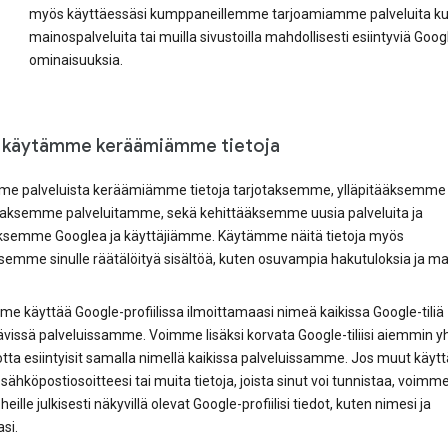
myös käyttäessäsi kumppaneillemme tarjoamiamme palveluita k
mainospalveluita tai muilla sivustoilla mahdollisesti esiintyviä Goog
ominaisuuksia.
 käytämme keräämiämme tietoja
e palveluista keräämiämme tietoja tarjotaksemme, ylläpitääksemme 
aksemme palveluitamme, sekä kehittääksemme uusia palveluita ja
ksemme Googlea ja käyttäjiämme. Käytämme näitä tietoja myös
semme sinulle räätälöityä sisältöä, kuten osuvampia hakutuloksia ja ma
 käyttää Google-profiilissa ilmoittamaasi nimeä kaikissa Google-tiliä
ävissä palveluissamme. Voimme lisäksi korvata Google-tiliisi aiemmin yh
otta esiintyisit samalla nimellä kaikissa palveluissamme. Jos muut käytt
 sähköpostiosoitteesi tai muita tietoja, joista sinut voi tunnistaa, voimm
heille julkisesti näkyvillä olevat Google-profiilisi tiedot, kuten nimesi ja
si.