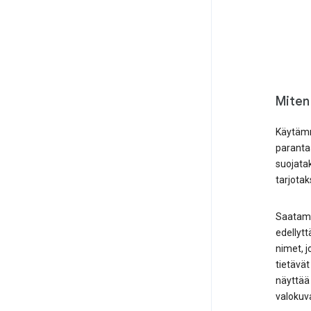
Miten
Käytämm
paranta
suojata
tarjotak
Saatamme
edellytt
nimet, j
tietävät
näyttää 
valokuva