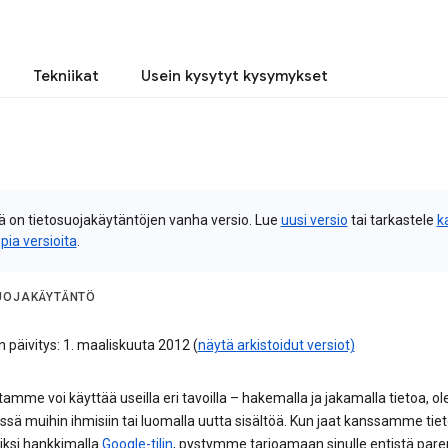
Tekniikat
Usein kysytyt kysymykset
 on tietosuojakäytäntöjen vanha versio. Lue
uusi versio
tai tarkastele
k
pia versioita
.
UOJAKÄYTÄNTÖ
n päivitys: 1. maaliskuuta 2012 (
näytä arkistoidut versiot)
tamme voi käyttää useilla eri tavoilla – hakemalla ja jakamalla tietoa, o
sä muihin ihmisiin tai luomalla uutta sisältöä. Kun jaat kanssamme tiet
iksi hankkimalla
Google-tilin
, pystymme tarjoamaan sinulle entistä par