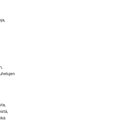
ja,
n,
puhelujen
sta,
istä,
ekä