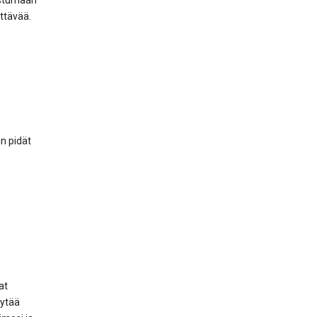
ustumaan
yttävää.
n pidät
.
at
ytää