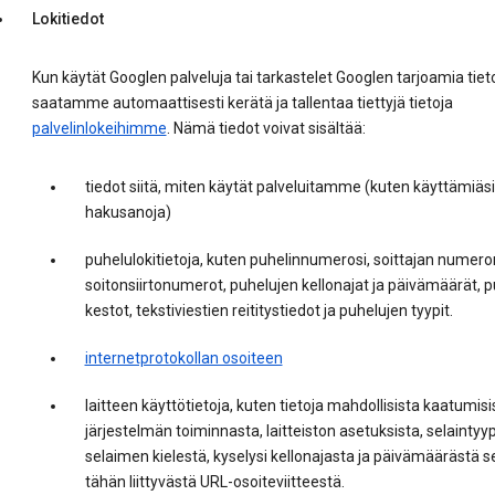
Lokitiedot
Kun käytät Googlen palveluja tai tarkastelet Googlen tarjoamia tieto
saatamme automaattisesti kerätä ja tallentaa tiettyjä tietoja
palvelinlokeihimme
. Nämä tiedot voivat sisältää:
tiedot siitä, miten käytät palveluitamme (kuten käyttämiäsi
hakusanoja)
puhelulokitietoja, kuten puhelinnumerosi, soittajan numero
soitonsiirtonumerot, puhelujen kellonajat ja päivämäärät, 
kestot, tekstiviestien reititystiedot ja puhelujen tyypit.
internetprotokollan osoiteen
laitteen käyttötietoja, kuten tietoja mahdollisista kaatumisi
järjestelmän toiminnasta, laitteiston asetuksista, selaintyyp
selaimen kielestä, kyselysi kellonajasta ja päivämäärästä s
tähän liittyvästä URL-osoiteviitteestä.