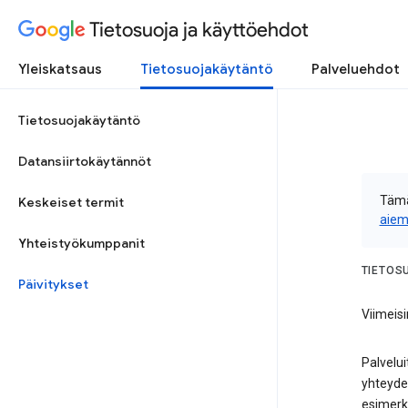
Tietosuoja ja käyttöehdot
Yleiskatsaus
Tietosuojakäytäntö
Palveluehdot
Tietosuojakäytäntö
Datansiirtokäytännöt
Tämä
Keskeiset termit
aiem
Yhteistyökumppanit
TIETOS
Päivitykset
Viimeisi
Palvelui
yhteydes
esimerk