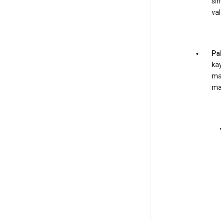
sin
val
Pa
käy
mai
ma