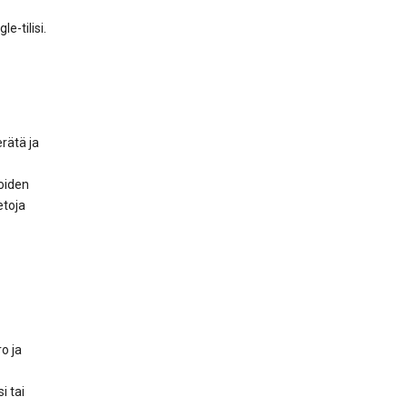
e-tilisi.
rätä ja
oiden
etoja
o ja
i tai