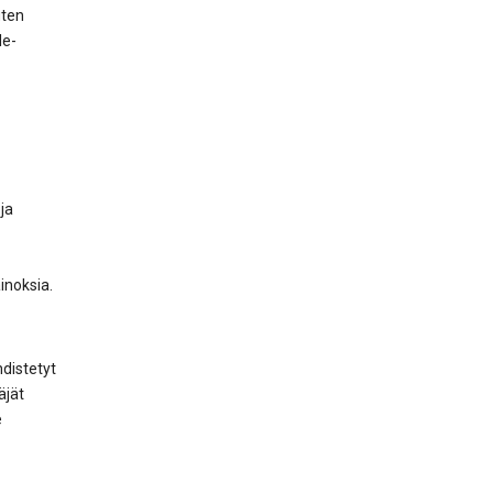
uten
le-
ja
inoksia.
distetyt
äjät
e