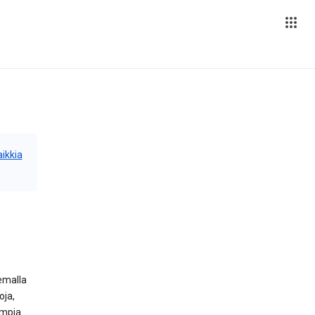
aikkia
lemalla
oja,
empia