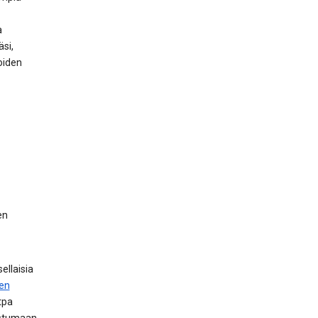
a
si,
oiden
en
ellaisia
en
tpa