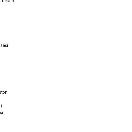
nimesi ja
ssäsi
ston
).
si.