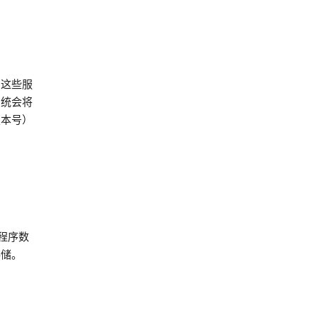
当这些服
系统会将
版本号）
程序数
存储。