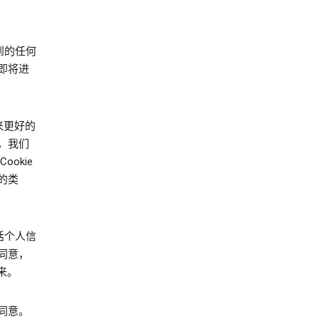
到的任何
即将进
来更好的
，我们
okie
的类
括个人信
同意，
起来。
同意。