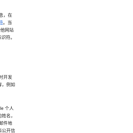
信息，在
符
。当
其他网站
名标识符。
时开发
容，例如
e 个人
的姓名，
邮件地
料公开信