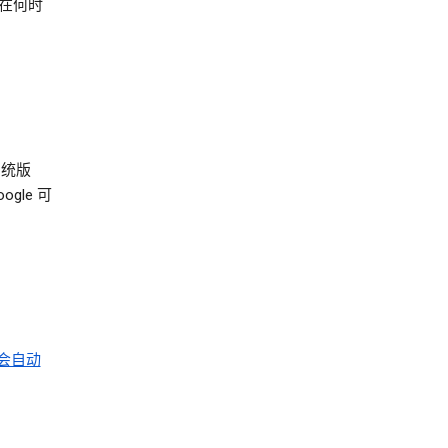
在何时
系统版
le 可
能会自动
。