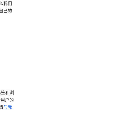
么我们
自己的
标签和浏
老用户的
请
与我