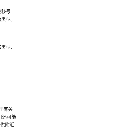
转移号
话类型。
器类型、
处理有关
们还可能
提供附近