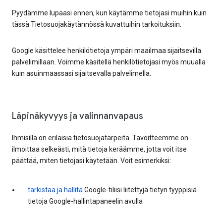
Pyydämme lupaasi ennen, kun käytämme tietojasi muihin kuin
tässä Tietosuojakäytännössä kuvattuihin tarkoituksiin.
Google käsittelee henkilötietoja ympäri maailmaa sijaitsevilla
palvelimillaan. Voimme käsitellä henkilötietojasi myös muualla
kuin asuinmaassasi sijaitsevalla palvelimella.
Läpinäkyvyys ja valinnanvapaus
Ihmisillä on erilaisia tietosuojatarpeita. Tavoitteemme on
ilmoittaa selkeästi, mitä tietoja keräämme, jotta voit itse
päättää, miten tietojasi käytetään. Voit esimerkiksi:
tarkistaa ja hallita
Google-tiliisi liitettyjä tietyn tyyppisiä
tietoja Google-hallintapaneelin avulla