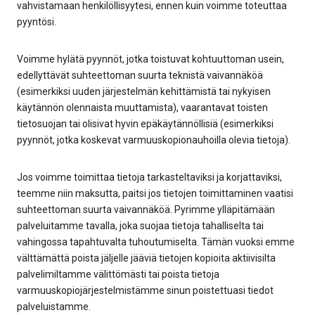
vahvistamaan henkilöllisyytesi, ennen kuin voimme toteuttaa
pyyntösi.
Voimme hylätä pyynnöt, jotka toistuvat kohtuuttoman usein,
edellyttävät suhteettoman suurta teknistä vaivannäköä
(esimerkiksi uuden järjestelmän kehittämistä tai nykyisen
käytännön olennaista muuttamista), vaarantavat toisten
tietosuojan tai olisivat hyvin epäkäytännöllisiä (esimerkiksi
pyynnöt, jotka koskevat varmuuskopionauhoilla olevia tietoja).
Jos voimme toimittaa tietoja tarkasteltaviksi ja korjattaviksi,
teemme niin maksutta, paitsi jos tietojen toimittaminen vaatisi
suhteettoman suurta vaivannäköä. Pyrimme ylläpitämään
palveluitamme tavalla, joka suojaa tietoja tahalliselta tai
vahingossa tapahtuvalta tuhoutumiselta. Tämän vuoksi emme
välttämättä poista jäljelle jääviä tietojen kopioita aktiivisilta
palvelimiltamme välittömästi tai poista tietoja
varmuuskopiojärjestelmistämme sinun poistettuasi tiedot
palveluistamme.