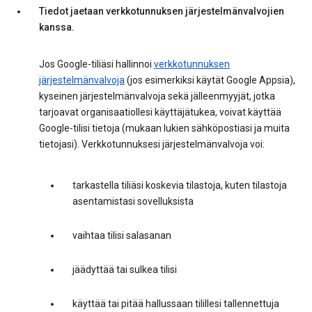
Tiedot jaetaan verkkotunnuksen järjestelmänvalvojien
kanssa.
Jos Google-tiliäsi hallinnoi
verkkotunnuksen
järjestelmänvalvoja
(jos esimerkiksi käytät Google Appsia),
kyseinen järjestelmänvalvoja sekä jälleenmyyjät, jotka
tarjoavat organisaatiollesi käyttäjätukea, voivat käyttää
Google-tilisi tietoja (mukaan lukien sähköpostiasi ja muita
tietojasi). Verkkotunnuksesi järjestelmänvalvoja voi:
tarkastella tiliäsi koskevia tilastoja, kuten tilastoja
asentamistasi sovelluksista
vaihtaa tilisi salasanan
jäädyttää tai sulkea tilisi
käyttää tai pitää hallussaan tilillesi tallennettuja