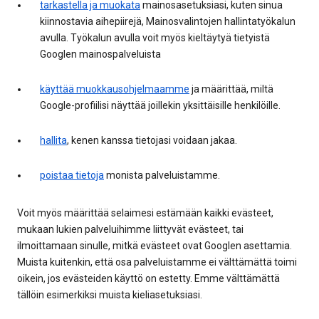
tarkastella ja muokata
mainosasetuksiasi, kuten sinua
kiinnostavia aihepiirejä, Mainosvalintojen hallintatyökalun
avulla. Työkalun avulla voit myös kieltäytyä tietyistä
Googlen mainospalveluista
käyttää muokkausohjelmaamme
ja määrittää, miltä
Google-profiilisi näyttää joillekin yksittäisille henkilöille.
hallita
, kenen kanssa tietojasi voidaan jakaa.
poistaa tietoja
monista palveluistamme.
Voit myös määrittää selaimesi estämään kaikki evästeet,
mukaan lukien palveluihimme liittyvät evästeet, tai
ilmoittamaan sinulle, mitkä evästeet ovat Googlen asettamia.
Muista kuitenkin, että osa palveluistamme ei välttämättä toimi
oikein, jos evästeiden käyttö on estetty. Emme välttämättä
tällöin esimerkiksi muista kieliasetuksiasi.