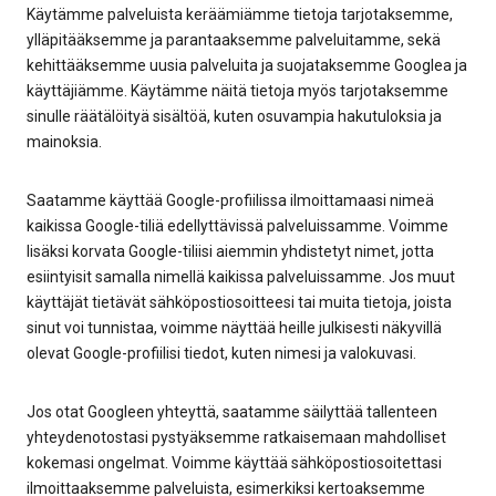
Käytämme palveluista keräämiämme tietoja tarjotaksemme,
ylläpitääksemme ja parantaaksemme palveluitamme, sekä
kehittääksemme uusia palveluita ja suojataksemme Googlea ja
käyttäjiämme. Käytämme näitä tietoja myös tarjotaksemme
sinulle räätälöityä sisältöä, kuten osuvampia hakutuloksia ja
mainoksia.
Saatamme käyttää Google-profiilissa ilmoittamaasi nimeä
kaikissa Google-tiliä edellyttävissä palveluissamme. Voimme
lisäksi korvata Google-tiliisi aiemmin yhdistetyt nimet, jotta
esiintyisit samalla nimellä kaikissa palveluissamme. Jos muut
käyttäjät tietävät sähköpostiosoitteesi tai muita tietoja, joista
sinut voi tunnistaa, voimme näyttää heille julkisesti näkyvillä
olevat Google-profiilisi tiedot, kuten nimesi ja valokuvasi.
Jos otat Googleen yhteyttä, saatamme säilyttää tallenteen
yhteydenotostasi pystyäksemme ratkaisemaan mahdolliset
kokemasi ongelmat. Voimme käyttää sähköpostiosoitettasi
ilmoittaaksemme palveluista, esimerkiksi kertoaksemme