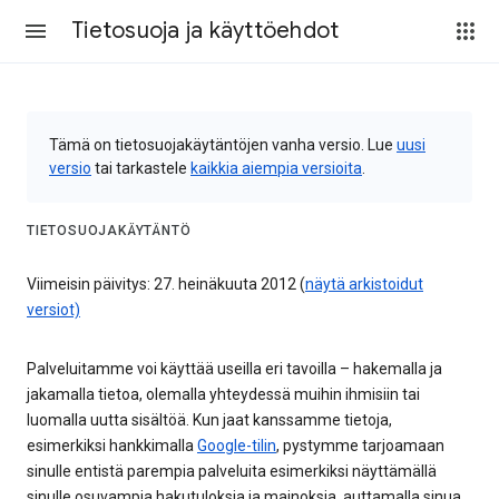
Tietosuoja ja käyttöehdot
Tämä on tietosuojakäytäntöjen vanha versio. Lue
uusi
versio
tai tarkastele
kaikkia aiempia versioita
.
TIETOSUOJAKÄYTÄNTÖ
Viimeisin päivitys: 27. heinäkuuta 2012 (
näytä arkistoidut
versiot)
Palveluitamme voi käyttää useilla eri tavoilla – hakemalla ja
jakamalla tietoa, olemalla yhteydessä muihin ihmisiin tai
luomalla uutta sisältöä. Kun jaat kanssamme tietoja,
esimerkiksi hankkimalla
Google-tilin
, pystymme tarjoamaan
sinulle entistä parempia palveluita esimerkiksi näyttämällä
sinulle osuvampia hakutuloksia ja mainoksia, auttamalla sinua