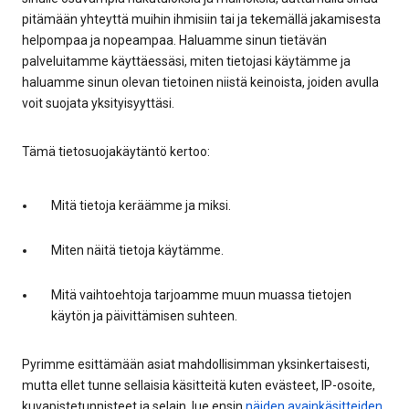
pitämään yhteyttä muihin ihmisiin tai ja tekemällä jakamisesta
helpompaa ja nopeampaa. Haluamme sinun tietävän
palveluitamme käyttäessäsi, miten tietojasi käytämme ja
haluamme sinun olevan tietoinen niistä keinoista, joiden avulla
voit suojata yksityisyyttäsi.
Tämä tietosuojakäytäntö kertoo:
Mitä tietoja keräämme ja miksi.
Miten näitä tietoja käytämme.
Mitä vaihtoehtoja tarjoamme muun muassa tietojen
käytön ja päivittämisen suhteen.
Pyrimme esittämään asiat mahdollisimman yksinkertaisesti,
mutta ellet tunne sellaisia käsitteitä kuten evästeet, IP-osoite,
kuvapistetunnisteet ja selain, lue ensin
näiden avainkäsitteiden