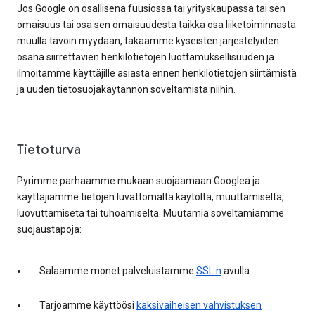
Jos Google on osallisena fuusiossa tai yrityskaupassa tai sen
omaisuus tai osa sen omaisuudesta taikka osa liiketoiminnasta
muulla tavoin myydään, takaamme kyseisten järjestelyiden
osana siirrettävien henkilötietojen luottamuksellisuuden ja
ilmoitamme käyttäjille asiasta ennen henkilötietojen siirtämistä
ja uuden tietosuojakäytännön soveltamista niihin.
Tietoturva
Pyrimme parhaamme mukaan suojaamaan Googlea ja
käyttäjiämme tietojen luvattomalta käytöltä, muuttamiselta,
luovuttamiseta tai tuhoamiselta. Muutamia soveltamiamme
suojaustapoja:
Salaamme monet palveluistamme
SSL:n
avulla.
Tarjoamme käyttöösi
kaksivaiheisen vahvistuksen