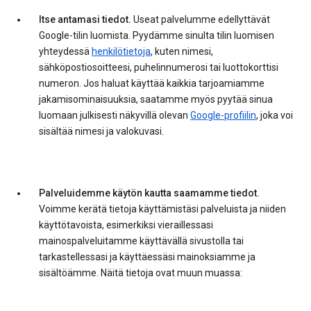
Itse antamasi tiedot.
Useat palvelumme edellyttävät
Google-tilin luomista. Pyydämme sinulta tilin luomisen
yhteydessä
henkilötietoja
, kuten nimesi,
sähköpostiosoitteesi, puhelinnumerosi tai luottokorttisi
numeron. Jos haluat käyttää kaikkia tarjoamiamme
jakamisominaisuuksia, saatamme myös pyytää sinua
luomaan julkisesti näkyvillä olevan
Google-profiilin
, joka voi
sisältää nimesi ja valokuvasi.
Palveluidemme käytön kautta saamamme tiedot.
Voimme kerätä tietoja käyttämistäsi palveluista ja niiden
käyttötavoista, esimerkiksi vieraillessasi
mainospalveluitamme käyttävällä sivustolla tai
tarkastellessasi ja käyttäessäsi mainoksiamme ja
sisältöämme. Näitä tietoja ovat muun muassa: