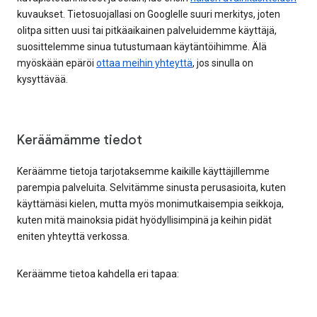
kuvaukset. Tietosuojallasi on Googlelle suuri merkitys, joten
olitpa sitten uusi tai pitkäaikainen palveluidemme käyttäjä,
suosittelemme sinua tutustumaan käytäntöihimme. Älä
myöskään epäröi
ottaa meihin yhteyttä
, jos sinulla on
kysyttävää.
Keräämämme tiedot
Keräämme tietoja tarjotaksemme kaikille käyttäjillemme
parempia palveluita. Selvitämme sinusta perusasioita, kuten
käyttämäsi kielen, mutta myös monimutkaisempia seikkoja,
kuten mitä mainoksia pidät hyödyllisimpinä ja keihin pidät
eniten yhteyttä verkossa.
Keräämme tietoa kahdella eri tapaa: