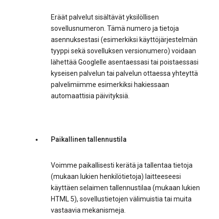
Eräät palvelut sisältävät yksilöllisen
sovellusnumeron. Tämä numero ja tietoja
asennuksestasi (esimerkiksi käyttöjärjestelmän
tyyppi sekä sovelluksen versionumero) voidaan
lähettää Googlelle asentaessasi tai poistaessasi
kyseisen palvelun tai palvelun ottaessa yhteyttä
palvelimiimme esimerkiksi hakiessaan
automaattisia päivityksiä.
Paikallinen tallennustila
Voimme paikallisesti kerätä ja tallentaa tietoja
(mukaan lukien henkilötietoja) laitteeseesi
käyttäen selaimen tallennustilaa (mukaan lukien
HTML 5), sovellustietojen välimuistia tai muita
vastaavia mekanismeja.