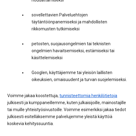
noudattamiseksi
sovellettavien Palveluehtojen
täytäntöönpanemiseksi ja mahdollisten
rikkomusten tutkimiseksi
petosten, suojausongelmien tai teknisten
ongelmien havaitsemiseksi, estämiseksi tai
käsittelemiseksi
Googlen, käyttäjiemme tai yleisön laillisten
oikeuksien, omaisuudent ja turvan suojelemiseksi.
Voimme jakaa koostettuja,
tunnisteettomia henkilötietoja
julkisesti ja kumppaneillemme, kuten julkaisijoille, mainostajille
tai muille yhteistyösivustoille. Voimme esimerkiksi jakaa tiedot
julkisesti esitelläksemme palvelujemme yleistä käyttöä
koskevia kehityssuuntia.