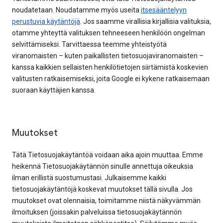
noudatetaan. Noudatamme myös useita
itsesääntelyyn
perustuvia käytäntöjä
. Jos saamme virallisia kirjallisia valituksia,
otamme yhteyttä valituksen tehneeseen henkilöön ongelman
selvittämiseksi. Tarvittaessa teemme yhteistyötä
viranomaisten – kuten paikallisten tietosuojaviranomaisten –
kanssa kaikkien sellaisten henkilötietojen siirtämistä koskevien
valitusten ratkaisemiseksi, joita Google ei kykene ratkaisemaan
suoraan käyttäjien kanssa.
Muutokset
Tätä Tietosuojakäytäntöä voidaan aika ajoin muuttaa. Emme
heikennä Tietosuojakäytännön sinulle annettuja oikeuksia
ilman erillistä suostumustasi. Julkaisemme kaikki
tietosuojakäytäntöjä koskevat muutokset tällä sivulla. Jos
muutokset ovat olennaisia, toimitamme niistä näkyvämmän
ilmoituksen (joissakin palveluissa tietosuojakäytännön