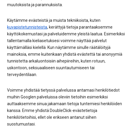
muutoksista ja parannuksista.
Käytämme evästeistä ja muista tekniikoista, kuten
kuvapistetunnisteista
, kerättyjä tietoja parantaaksemme
käyttökokemustasi ja palveluidemme yleistä laatua. Esimerkiksi
tallentamalla kieliasetuksesi voimme näyttää palvelut
käyttämälläsi kielellä. Kun näytämme sinulle räätälöityjä
mainoksia, emme kuitenkaan yhdistä evästettä tai anonyymiä
tunnistetta arkaluontoisiin aihepiireihin, kuten rotuun,
uskontoon, seksuaaliseen suuntautumiseen tai
terveydentilaan.
Voimme yhdistää tietyssä palvelussa antamasi henkilötiedot
muihin Googlen palveluissa oleviin tietoihin esimerkiksi
auttaaksemme sinua jakamaan tietoja tuntemiesi henkilöiden
kanssa. Emme yhdistä DoubleClick-evästetietoja
henkilötietoihisi, ellet ole erikseen antanut siihen
suostumustasi.