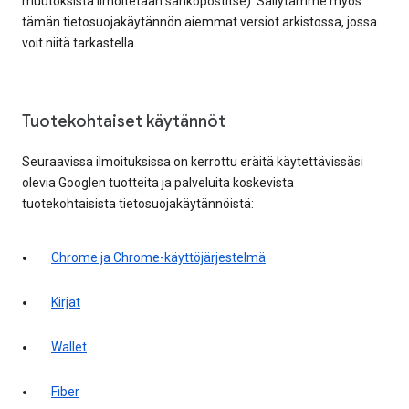
muutoksista ilmoitetaan sähköpostitse). Säilytämme myös
tämän tietosuojakäytännön aiemmat versiot arkistossa, jossa
voit niitä tarkastella.
Tuotekohtaiset käytännöt
Seuraavissa ilmoituksissa on kerrottu eräitä käytettävissäsi
olevia Googlen tuotteita ja palveluita koskevista
tuotekohtaisista tietosuojakäytännöistä:
Chrome ja Chrome-käyttöjärjestelmä
Kirjat
Wallet
Fiber