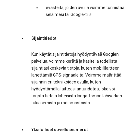
evästeitä, joiden avulla voimme tunnistaa
selaimesi tai Google-tilisi.
Sijaintitiedot
Kun käytät sijaintitietoja hyödyntävää Googlen
palvelua, voimme kerätä ja käsitellä todellista
sijaintiasi koskevia tietoja, kuten mobiililaitteen
lähettämiä GPS-signaaleita. Voimme määrittää
sijainnin eri tekniikoiden avulla, kuten
hyödyntämällä laitteesi anturidataa, joka voi
tarjota tietoja läheisistä langattoman lähiverkon
tukiasemista ja radiomastoista.
Yksilölliset sovellusnumerot