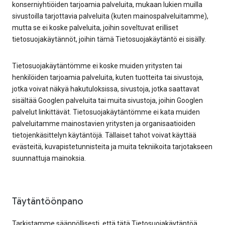
konserniyhtiöiden tarjoamia palveluita, mukaan lukien muilla
sivustoilla tarjottavia palveluita (kuten mainospalveluitamme),
mutta se ei koske palveluita, joihin soveltuvat erilliset
tietosuojakäytännöt, joihin tämä Tietosuojakäytäntö ei sisälly.
Tietosuojakäytäntömme ei koske muiden yritysten tai
henkilöiden tarjoamia palveluita, kuten tuotteita tai sivustoja,
jotka voivat näkyä hakutuloksissa, sivustoja, jotka saattavat
sisältää Googlen palveluita tai muita sivustoja, joihin Googlen
palvelut linkittävät. Tietosuojakäytäntömme ei kata muiden
palveluitamme mainostavien yritysten ja organisaatioiden
tietojenkäsittelyn käytäntöjä. Tällaiset tahot voivat käyttää
evästeitä, kuvapistetunnisteita ja muita tekniikoita tarjotakseen
suunnattuja mainoksia.
Täytäntöönpano
Tarkistamme säännöllisesti, että tätä Tietosuojakäytäntöä