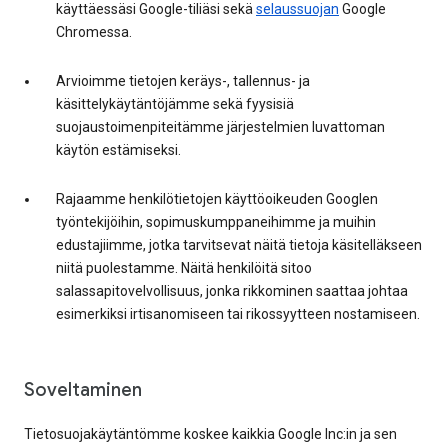
käyttäessäsi Google-tiliäsi sekä
selaussuojan
Google
Chromessa.
Arvioimme tietojen keräys-, tallennus- ja
käsittelykäytäntöjämme sekä fyysisiä
suojaustoimenpiteitämme järjestelmien luvattoman
käytön estämiseksi.
Rajaamme henkilötietojen käyttöoikeuden Googlen
työntekijöihin, sopimuskumppaneihimme ja muihin
edustajiimme, jotka tarvitsevat näitä tietoja käsitelläkseen
niitä puolestamme. Näitä henkilöitä sitoo
salassapitovelvollisuus, jonka rikkominen saattaa johtaa
esimerkiksi irtisanomiseen tai rikossyytteen nostamiseen.
Soveltaminen
Tietosuojakäytäntömme koskee kaikkia Google Inc:in ja sen