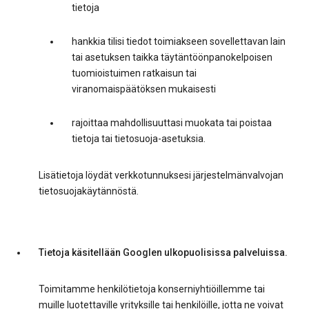
tietoja
hankkia tilisi tiedot toimiakseen sovellettavan lain
tai asetuksen taikka täytäntöönpanokelpoisen
tuomioistuimen ratkaisun tai
viranomaispäätöksen mukaisesti
rajoittaa mahdollisuuttasi muokata tai poistaa
tietoja tai tietosuoja-asetuksia.
Lisätietoja löydät verkkotunnuksesi järjestelmänvalvojan
tietosuojakäytännöstä.
Tietoja käsitellään Googlen ulkopuolisissa palveluissa.
Toimitamme henkilötietoja konserniyhtiöillemme tai
muille luotettaville yrityksille tai henkilöille, jotta ne voivat