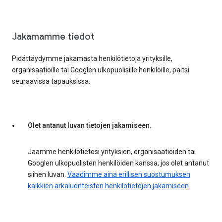
Jakamamme tiedot
Pidättäydymme jakamasta henkilötietoja yrityksille,
organisaatioille tai Googlen ulkopuolisille henkilöille, paitsi
seuraavissa tapauksissa:
Olet antanut luvan tietojen jakamiseen.
Jaamme henkilötietosi yrityksien, organisaatioiden tai
Googlen ulkopuolisten henkilöiden kanssa, jos olet antanut
siihen luvan.
Vaadimme aina erillisen suostumuksen
kaikkien arkaluonteisten henkilötietojen jakamiseen
.