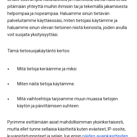
pitämään yhteyttä muihin ihmisiin tai ja tekemällä jakamisesta
helpompaa ja nopeampaa. Haluamme sinun tietävän
palveluitamme käyttäessäsi, miten tietojasi käytämme ja
haluamme sinun olevan tietoinen niistä keinoista, joiden avulla
voit suojata yksityisyyttäsi.
Tämä tietosuojakäytäntö kertoo:
Mitä tietoja keräämme ja miksi.
Miten näitä tietoja käytämme.
Mitä vaihtoehtoja tarjoamme muun muassa tietojen
käytön ja päivittämisen suhteen.
Pyrimme esittämään asiat mahdollisimman yksinkertaisesti,
mutta ellet tunne sellaisia käsitteitä kuten evästeet, IP-osoite,
kuvapistetunnisteet ja selain, lue ensin
näiden avainkäsitteiden