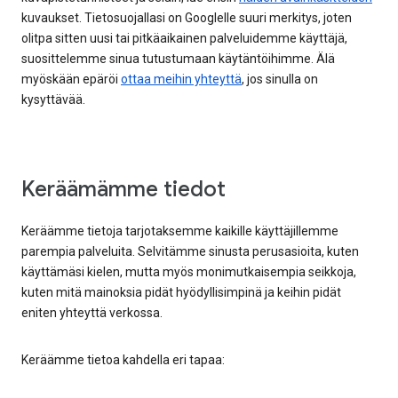
kuvaukset. Tietosuojallasi on Googlelle suuri merkitys, joten
olitpa sitten uusi tai pitkäaikainen palveluidemme käyttäjä,
suosittelemme sinua tutustumaan käytäntöihimme. Älä
myöskään epäröi
ottaa meihin yhteyttä
, jos sinulla on
kysyttävää.
Keräämämme tiedot
Keräämme tietoja tarjotaksemme kaikille käyttäjillemme
parempia palveluita. Selvitämme sinusta perusasioita, kuten
käyttämäsi kielen, mutta myös monimutkaisempia seikkoja,
kuten mitä mainoksia pidät hyödyllisimpinä ja keihin pidät
eniten yhteyttä verkossa.
Keräämme tietoa kahdella eri tapaa: