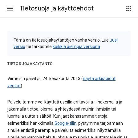
Tietosuoja ja käyttöehdot
Tämä on tietosuojakäytäntöjen vanha versio. Lue
uusi
versio
tai tarkastele
kaikkia aiempia versioita
.
TIETOSUOJAKÄYTÄNTÖ
Viimeisin päivitys: 24. kesäkuuta 2013 (
näytä arkistoidut
versiot
)
Palveluitamme voi käyttää useilla eri tavoilla – hakemalla ja
jakamalla tietoa, olemalla yhteydessä muihin ihmisiin tai
luomalla uutta sisältöä. Kun jaat kanssamme tietoja,
esimerkiksi hankkimalla
Google-tilin
, pystymme tarjoamaan
sinulle entistä parempia palveluita esimerkiksi näyttämällä
sinulle osuvampia hakutuloksia ja mainoksia, auttamalla sinua