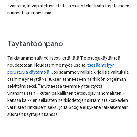
evästeitä, kuvapistetunnisteita ja muita tekniikoita tarjotakseen
suunnattuja mainoksia.
Täytäntöönpano
Tarkistamme säännöllisesti, että tätä Tietosuojakäytäntöä
noudatetaan. Noudatamme myös useita
itsesääntelyyn
perustuvia käytäntöjä
. Jos saamme virallisia kirjallisia valituksia,
otamme yhteyttä valituksen tehneeseen henkilöön ongelman
selvittämiseksi. Tarvittaessa teemme yhteistyötä
viranomaisten – kuten paikallisten tietosuojaviranomaisten –
kanssa kaikkien sellaisten henkilötietojen siirtämistä koskevien
valitusten ratkaisemiseksi, joita Google ei kykene ratkaisemaan
suoraan käyttäjien kanssa.