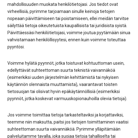
mahdollisuuden muokata henkilötietojasi. Jos tiedot ovat
virheellisiä, pyrimme tarjoamaan sinulle keinoja tietojen
nopeaan päivittämiseen tai poistamiseen, ellei meidän tarvitse
säilyttää tietoja oikeutetuista kaupallisista tai juridisista syistä.
Päivittäessäsi henkilötietojasi, voimme joutua pyytämään sinua
vahvistamaan henkilöllisyytesi, ennen kuin voimme toteuttaa
pyyntösi.
Voimme hylätä pyynnöt, jotka toistuvat kohtuuttoman usein,
edellyttävät suhteettoman suurta teknistä vaivannäköä
(esimerkiksi uuden järjestelmän kehittämistä tai nykyisen
käytännön olennaista muuttamista), vaarantavat toisten
tietosuojan tai olisivat hyvin epäkäytännöllisiä (esimerkiksi
pyynnöt, jotka koskevat varmuuskopionauhoilla olevia tietoja).
Jos voimme toimittaa tietoja tarkasteltaviksi ja korjattaviksi,
teemme niin maksutta, paitsi jos tietojen toimittaminen vaatisi
suhteettoman suurta vaivannäköä. Pyrimme ylläpitämään
palveluitamme tavalla, joka suojaa tietoja tahalliselta tai