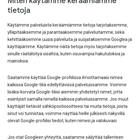
Miten käytämme keräämiämme
tietoja
Käytämme palveluista keräämiämme tietoja tarjotaksemme,
ylläpitääksemme ja parantaaksemme palveluitamme, sekä
kehittääksemme uusia palveluita ja suojataksemme Googlea ja
käyttäjiämme. Käytämme näitä tietoja myös tarjotaksemme
sinulle räätälöityä sisältöä, kuten osuvampia hakutuloksia ja
mainoksia.
Saatamme käyttää Google-profiilissa ilmoittamaasi nimeä
kaikissa Google-tiliä edellyttävissä palveluissamme. Voimme
lisäksi korvata Google-tiliisi aiemmin yhdistetyt nimet, jotta
esiintyisit samalla nimellä kaikissa palveluissamme. Jos muut
käyttäjät tietävät sähköpostiosoitteesi tai muita tietoja, joista
sinut voi tunnistaa, voimme näyttää heille julkisesti näkyvillä
olevat Google-profiilisi tiedot, kuten nimesi ja valokuvasi.
Jos otat Googleen yhteyttä, saatamme säilyttää tallenteen