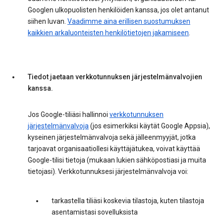
Googlen ulkopuolisten henkilöiden kanssa, jos olet antanut
siihen luvan.
Vaadimme aina erillisen suostumuksen
kaikkien arkaluonteisten henkilötietojen jakamiseen
.
Tiedot jaetaan verkkotunnuksen järjestelmänvalvojien
kanssa.
Jos Google-tiliäsi hallinnoi
verkkotunnuksen
järjestelmänvalvoja
(jos esimerkiksi käytät Google Appsia),
kyseinen järjestelmänvalvoja sekä jälleenmyyjät, jotka
tarjoavat organisaatiollesi käyttäjätukea, voivat käyttää
Google-tilisi tietoja (mukaan lukien sähköpostiasi ja muita
tietojasi). Verkkotunnuksesi järjestelmänvalvoja voi:
tarkastella tiliäsi koskevia tilastoja, kuten tilastoja
asentamistasi sovelluksista