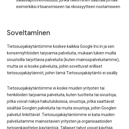
salassapitovelvollisuus, jonka rikkominen saattaa johtaa
esimerkiksi irtisanomiseen tai rikossyytteen nostamiseen.
Soveltaminen
Tietosuojakäytäntömme koskee kaikkia Google Inc:in ja sen
konserniyhtiöiden tarjoamia palveluita, mukaan lukien muilla
sivustoilla tarjottavia palveluita (kuten mainospalveluitamme),
mutta se ei koske palveluita, joihin soveltuvat erilliset
tietosuojakäytännöt, joihin tämä Tietosuojakäytäntö ei sisälly.
Tietosuojakäytäntömme ei koske muiden yritysten tai
henkilöiden tarjoamia palveluita, kuten tuotteita tai sivustoja,
jotka voivat näkyä hakutuloksissa, sivustoja, jotka saattavat
sisältää Googlen palveluita tai muita sivustoja, joihin Googlen
palvelut linkittävät. Tietosuojakäytäntömme ei kata muiden
palveluitamme mainostavien yritysten ja organisaatioiden
tietojenkäsittelyn käytäntöjä. Tällaiset tahot voivat käyttää