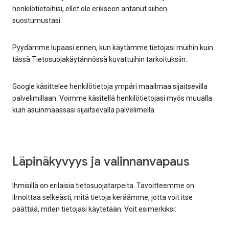
henkilötietoihisi, ellet ole erikseen antanut siihen
suostumustasi.
Pyydämme lupaasi ennen, kun käytämme tietojasi muihin kuin
tässä Tietosuojakäytännössä kuvattuihin tarkoituksiin.
Google käsittelee henkilötietoja ympäri maailmaa sijaitsevilla
palvelimillaan. Voimme käsitellä henkilötietojasi myös muualla
kuin asuinmaassasi sijaitsevalla palvelimella.
Läpinäkyvyys ja valinnanvapaus
Ihmisillä on erilaisia tietosuojatarpeita. Tavoitteemme on
ilmoittaa selkeästi, mitä tietoja keräämme, jotta voit itse
päättää, miten tietojasi käytetään. Voit esimerkiksi: