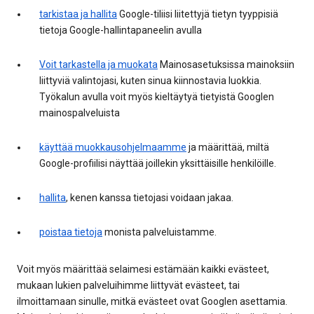
tarkistaa ja hallita
Google-tiliisi liitettyjä tietyn tyyppisiä
tietoja Google-hallintapaneelin avulla
Voit tarkastella ja muokata
Mainosasetuksissa mainoksiin
liittyviä valintojasi, kuten sinua kiinnostavia luokkia.
Työkalun avulla voit myös kieltäytyä tietyistä Googlen
mainospalveluista
käyttää muokkausohjelmaamme
ja määrittää, miltä
Google-profiilisi näyttää joillekin yksittäisille henkilöille.
hallita
, kenen kanssa tietojasi voidaan jakaa.
poistaa tietoja
monista palveluistamme.
Voit myös määrittää selaimesi estämään kaikki evästeet,
mukaan lukien palveluihimme liittyvät evästeet, tai
ilmoittamaan sinulle, mitkä evästeet ovat Googlen asettamia.