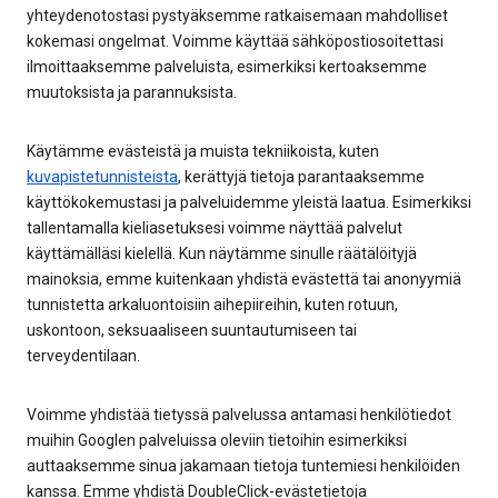
yhteydenotostasi pystyäksemme ratkaisemaan mahdolliset
kokemasi ongelmat. Voimme käyttää sähköpostiosoitettasi
ilmoittaaksemme palveluista, esimerkiksi kertoaksemme
muutoksista ja parannuksista.
Käytämme evästeistä ja muista tekniikoista, kuten
kuvapistetunnisteista
, kerättyjä tietoja parantaaksemme
käyttökokemustasi ja palveluidemme yleistä laatua. Esimerkiksi
tallentamalla kieliasetuksesi voimme näyttää palvelut
käyttämälläsi kielellä. Kun näytämme sinulle räätälöityjä
mainoksia, emme kuitenkaan yhdistä evästettä tai anonyymiä
tunnistetta arkaluontoisiin aihepiireihin, kuten rotuun,
uskontoon, seksuaaliseen suuntautumiseen tai
terveydentilaan.
Voimme yhdistää tietyssä palvelussa antamasi henkilötiedot
muihin Googlen palveluissa oleviin tietoihin esimerkiksi
auttaaksemme sinua jakamaan tietoja tuntemiesi henkilöiden
kanssa. Emme yhdistä DoubleClick-evästetietoja