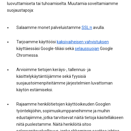
luovuttamiseta tai tuhoamiselta. Muutamia soveltamiamme
suojaustapoja:
Salaamme monet palveluistamme
SSL:n
avulla.
Tarjoamme käyttöösi
kaksivaiheisen vahvistuksen
käyttäessäsi Google-tiliäsi sekä
selaussuojan
Google
Chromessa.
Arvioimme tietojen keräys-, tallennus- ja
käsittelykäytäntöjämme sekä fyysisiä
suojaustoimenpiteitämme järjestelmien luvattoman
käytön estämiseksi.
Rajaamme henkilötietojen käyttöoikeuden Googlen
työntekijöihin, sopimuskumppaneihimme ja muihin
edustajiimme, jotka tarvitsevat näitä tietoja käsitelläkseen
niitä puolestamme. Näitä henkilöitä sitoo