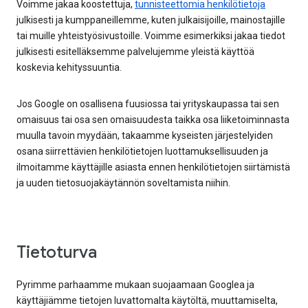
Voimme jakaa koostettuja,
tunnisteettomia henkilötietoja
julkisesti ja kumppaneillemme, kuten julkaisijoille, mainostajille
tai muille yhteistyösivustoille. Voimme esimerkiksi jakaa tiedot
julkisesti esitelläksemme palvelujemme yleistä käyttöä
koskevia kehityssuuntia.
Jos Google on osallisena fuusiossa tai yrityskaupassa tai sen
omaisuus tai osa sen omaisuudesta taikka osa liiketoiminnasta
muulla tavoin myydään, takaamme kyseisten järjestelyiden
osana siirrettävien henkilötietojen luottamuksellisuuden ja
ilmoitamme käyttäjille asiasta ennen henkilötietojen siirtämistä
ja uuden tietosuojakäytännön soveltamista niihin.
Tietoturva
Pyrimme parhaamme mukaan suojaamaan Googlea ja
käyttäjiämme tietojen luvattomalta käytöltä, muuttamiselta,