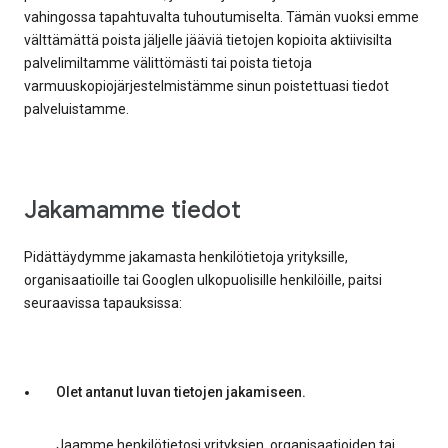
vahingossa tapahtuvalta tuhoutumiselta. Tämän vuoksi emme
välttämättä poista jäljelle jääviä tietojen kopioita aktiivisilta
palvelimiltamme välittömästi tai poista tietoja
varmuuskopiojärjestelmistämme sinun poistettuasi tiedot
palveluistamme.
Jakamamme tiedot
Pidättäydymme jakamasta henkilötietoja yrityksille,
organisaatioille tai Googlen ulkopuolisille henkilöille, paitsi
seuraavissa tapauksissa:
Olet antanut luvan tietojen jakamiseen.
Jaamme henkilötietosi yrityksien, organisaatioiden tai