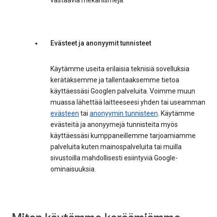
vastaavia mekanismeja.
Evästeet ja anonyymit tunnisteet
Käytämme useita erilaisia teknisiä sovelluksia
kerätäksemme ja tallentaaksemme tietoa
käyttäessäsi Googlen palveluita. Voimme muun
muassa lähettää laitteeseesi yhden tai useamman
evästeen
tai
anonyymin tunnisteen
. Käytämme
evästeitä ja anonyymejä tunnisteita myös
käyttäessäsi kumppaneillemme tarjoamiamme
palveluita kuten mainospalveluita tai muilla
sivustoilla mahdollisesti esiintyviä Google-
ominaisuuksia.