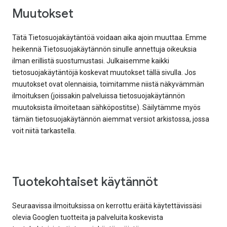
Muutokset
Tätä Tietosuojakäytäntöä voidaan aika ajoin muuttaa. Emme
heikennä Tietosuojakäytännön sinulle annettuja oikeuksia
ilman erillistä suostumustasi. Julkaisemme kaikki
tietosuojakäytäntöjä koskevat muutokset tällä sivulla. Jos
muutokset ovat olennaisia, toimitamme niistä näkyvämmän
ilmoituksen (joissakin palveluissa tietosuojakäytännön
muutoksista ilmoitetaan sähköpostitse). Säilytämme myös
tämän tietosuojakäytännön aiemmat versiot arkistossa, jossa
voit niitä tarkastella.
Tuotekohtaiset käytännöt
Seuraavissa ilmoituksissa on kerrottu eräitä käytettävissäsi
olevia Googlen tuotteita ja palveluita koskevista