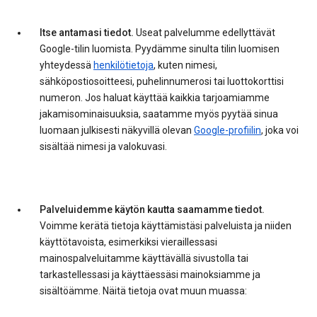
Itse antamasi tiedot.
Useat palvelumme edellyttävät
Google-tilin luomista. Pyydämme sinulta tilin luomisen
yhteydessä
henkilötietoja
, kuten nimesi,
sähköpostiosoitteesi, puhelinnumerosi tai luottokorttisi
numeron. Jos haluat käyttää kaikkia tarjoamiamme
jakamisominaisuuksia, saatamme myös pyytää sinua
luomaan julkisesti näkyvillä olevan
Google-profiilin
, joka voi
sisältää nimesi ja valokuvasi.
Palveluidemme käytön kautta saamamme tiedot.
Voimme kerätä tietoja käyttämistäsi palveluista ja niiden
käyttötavoista, esimerkiksi vieraillessasi
mainospalveluitamme käyttävällä sivustolla tai
tarkastellessasi ja käyttäessäsi mainoksiamme ja
sisältöämme. Näitä tietoja ovat muun muassa: