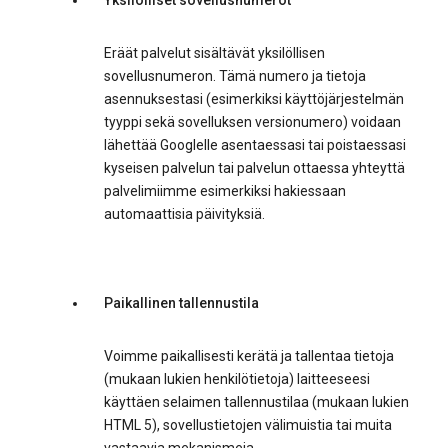
Yksilölliset sovellusnumerot
Eräät palvelut sisältävät yksilöllisen
sovellusnumeron. Tämä numero ja tietoja
asennuksestasi (esimerkiksi käyttöjärjestelmän
tyyppi sekä sovelluksen versionumero) voidaan
lähettää Googlelle asentaessasi tai poistaessasi
kyseisen palvelun tai palvelun ottaessa yhteyttä
palvelimiimme esimerkiksi hakiessaan
automaattisia päivityksiä.
Paikallinen tallennustila
Voimme paikallisesti kerätä ja tallentaa tietoja
(mukaan lukien henkilötietoja) laitteeseesi
käyttäen selaimen tallennustilaa (mukaan lukien
HTML 5), sovellustietojen välimuistia tai muita