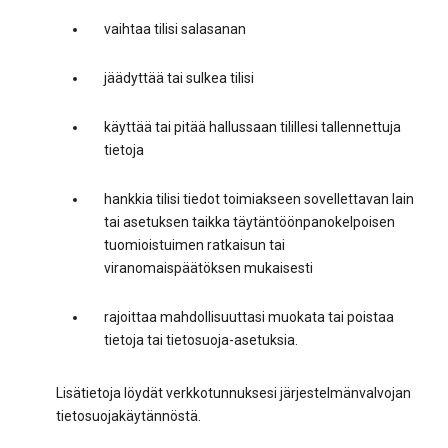
vaihtaa tilisi salasanan
jäädyttää tai sulkea tilisi
käyttää tai pitää hallussaan tilillesi tallennettuja
tietoja
hankkia tilisi tiedot toimiakseen sovellettavan lain
tai asetuksen taikka täytäntöönpanokelpoisen
tuomioistuimen ratkaisun tai
viranomaispäätöksen mukaisesti
rajoittaa mahdollisuuttasi muokata tai poistaa
tietoja tai tietosuoja-asetuksia.
Lisätietoja löydät verkkotunnuksesi järjestelmänvalvojan
tietosuojakäytännöstä.