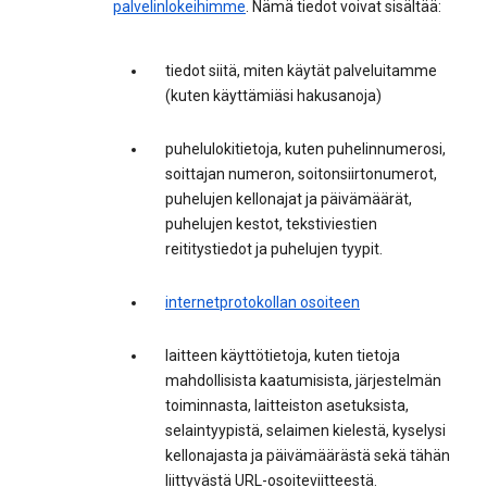
palvelinlokeihimme
. Nämä tiedot voivat sisältää:
tiedot siitä, miten käytät palveluitamme
(kuten käyttämiäsi hakusanoja)
puhelulokitietoja, kuten puhelinnumerosi,
soittajan numeron, soitonsiirtonumerot,
puhelujen kellonajat ja päivämäärät,
puhelujen kestot, tekstiviestien
reititystiedot ja puhelujen tyypit.
internetprotokollan osoiteen
laitteen käyttötietoja, kuten tietoja
mahdollisista kaatumisista, järjestelmän
toiminnasta, laitteiston asetuksista,
selaintyypistä, selaimen kielestä, kyselysi
kellonajasta ja päivämäärästä sekä tähän
liittyvästä URL-osoiteviitteestä.