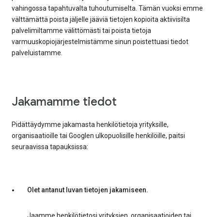
vahingossa tapahtuvalta tuhoutumiselta. Tämän vuoksi emme
välttämättä poista jäljelle jääviä tietojen kopioita aktiivisilta
palvelimiltamme välittömästi tai poista tietoja
varmuuskopiojärjestelmistämme sinun poistettuasi tiedot
palveluistamme.
Jakamamme tiedot
Pidättäydymme jakamasta henkilötietoja yrityksille,
organisaatioille tai Googlen ulkopuolisille henkilöille, paitsi
seuraavissa tapauksissa:
Olet antanut luvan tietojen jakamiseen.
Jaamme henkilötietosi yrityksien, organisaatioiden tai