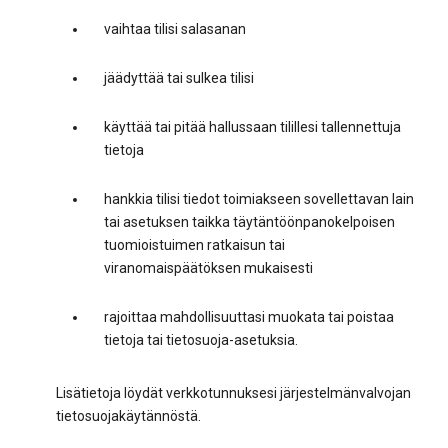
vaihtaa tilisi salasanan
jäädyttää tai sulkea tilisi
käyttää tai pitää hallussaan tilillesi tallennettuja
tietoja
hankkia tilisi tiedot toimiakseen sovellettavan lain
tai asetuksen taikka täytäntöönpanokelpoisen
tuomioistuimen ratkaisun tai
viranomaispäätöksen mukaisesti
rajoittaa mahdollisuuttasi muokata tai poistaa
tietoja tai tietosuoja-asetuksia.
Lisätietoja löydät verkkotunnuksesi järjestelmänvalvojan
tietosuojakäytännöstä.