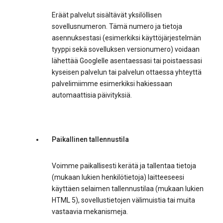
Eräät palvelut sisältävät yksilöllisen
sovellusnumeron. Tämä numero ja tietoja
asennuksestasi (esimerkiksi käyttöjärjestelmän
tyyppi sekä sovelluksen versionumero) voidaan
lähettää Googlelle asentaessasi tai poistaessasi
kyseisen palvelun tai palvelun ottaessa yhteyttä
palvelimiimme esimerkiksi hakiessaan
automaattisia päivityksiä.
Paikallinen tallennustila
Voimme paikallisesti kerätä ja tallentaa tietoja
(mukaan lukien henkilötietoja) laitteeseesi
käyttäen selaimen tallennustilaa (mukaan lukien
HTML 5), sovellustietojen välimuistia tai muita
vastaavia mekanismeja.