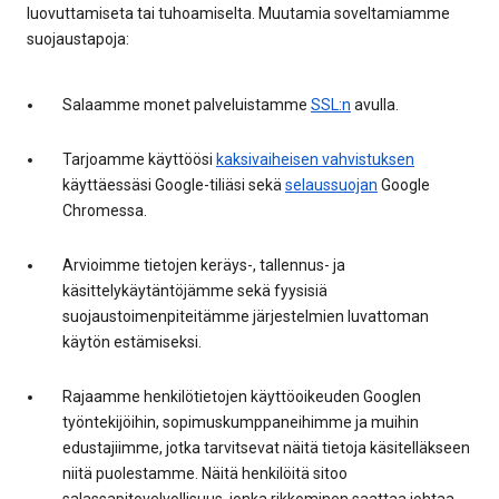
luovuttamiseta tai tuhoamiselta. Muutamia soveltamiamme
suojaustapoja:
Salaamme monet palveluistamme
SSL:n
avulla.
Tarjoamme käyttöösi
kaksivaiheisen vahvistuksen
käyttäessäsi Google-tiliäsi sekä
selaussuojan
Google
Chromessa.
Arvioimme tietojen keräys-, tallennus- ja
käsittelykäytäntöjämme sekä fyysisiä
suojaustoimenpiteitämme järjestelmien luvattoman
käytön estämiseksi.
Rajaamme henkilötietojen käyttöoikeuden Googlen
työntekijöihin, sopimuskumppaneihimme ja muihin
edustajiimme, jotka tarvitsevat näitä tietoja käsitelläkseen
niitä puolestamme. Näitä henkilöitä sitoo