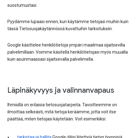
suostumustasi.
Pyydämme lupaasi ennen, kun käytämme tietojasi muihin kuin
tässä Tietosuojakäytännössä kuvattuihin tarkoituksiin.
Google käsittelee henkilötietoja ympäri maailmaa sijaitsevilla
palvelimillaan. Voimme käsitellä henkilötietojasi myös muualla
kuin asuinmaassasi sijaitsevalla palvelimella.
Läpinäkyvyys ja valinnanvapaus
Ihmisillä on erilaisia tietosuojatarpeita. Tavoitteemme on
ilmoittaa selkeästi, mitä tietoja keräämme, jotta voit itse
päättää, miten tietojasi käytetään. Voit esimerkiksi:
tarkistaa ja hallita
Google-tiliisi liitettyjä tietyn tyyppisiä