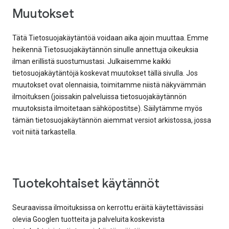
Muutokset
Tätä Tietosuojakäytäntöä voidaan aika ajoin muuttaa. Emme
heikennä Tietosuojakäytännön sinulle annettuja oikeuksia
ilman erillistä suostumustasi. Julkaisemme kaikki
tietosuojakäytäntöjä koskevat muutokset tällä sivulla. Jos
muutokset ovat olennaisia, toimitamme niistä näkyvämmän
ilmoituksen (joissakin palveluissa tietosuojakäytännön
muutoksista ilmoitetaan sähköpostitse). Säilytämme myös
tämän tietosuojakäytännön aiemmat versiot arkistossa, jossa
voit niitä tarkastella.
Tuotekohtaiset käytännöt
Seuraavissa ilmoituksissa on kerrottu eräitä käytettävissäsi
olevia Googlen tuotteita ja palveluita koskevista