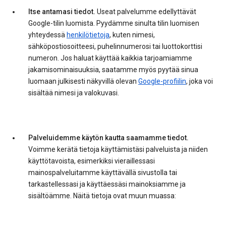
Itse antamasi tiedot.
Useat palvelumme edellyttävät
Google-tilin luomista. Pyydämme sinulta tilin luomisen
yhteydessä
henkilötietoja
, kuten nimesi,
sähköpostiosoitteesi, puhelinnumerosi tai luottokorttisi
numeron. Jos haluat käyttää kaikkia tarjoamiamme
jakamisominaisuuksia, saatamme myös pyytää sinua
luomaan julkisesti näkyvillä olevan
Google-profiilin
, joka voi
sisältää nimesi ja valokuvasi.
Palveluidemme käytön kautta saamamme tiedot.
Voimme kerätä tietoja käyttämistäsi palveluista ja niiden
käyttötavoista, esimerkiksi vieraillessasi
mainospalveluitamme käyttävällä sivustolla tai
tarkastellessasi ja käyttäessäsi mainoksiamme ja
sisältöämme. Näitä tietoja ovat muun muassa: