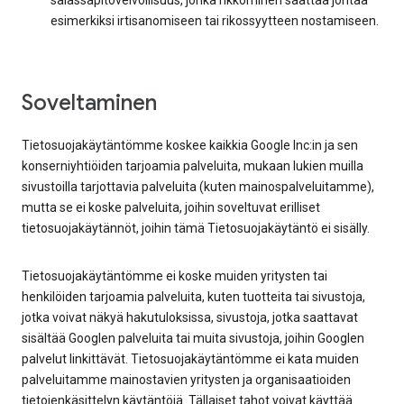
salassapitovelvollisuus, jonka rikkominen saattaa johtaa
esimerkiksi irtisanomiseen tai rikossyytteen nostamiseen.
Soveltaminen
Tietosuojakäytäntömme koskee kaikkia Google Inc:in ja sen
konserniyhtiöiden tarjoamia palveluita, mukaan lukien muilla
sivustoilla tarjottavia palveluita (kuten mainospalveluitamme),
mutta se ei koske palveluita, joihin soveltuvat erilliset
tietosuojakäytännöt, joihin tämä Tietosuojakäytäntö ei sisälly.
Tietosuojakäytäntömme ei koske muiden yritysten tai
henkilöiden tarjoamia palveluita, kuten tuotteita tai sivustoja,
jotka voivat näkyä hakutuloksissa, sivustoja, jotka saattavat
sisältää Googlen palveluita tai muita sivustoja, joihin Googlen
palvelut linkittävät. Tietosuojakäytäntömme ei kata muiden
palveluitamme mainostavien yritysten ja organisaatioiden
tietojenkäsittelyn käytäntöjä. Tällaiset tahot voivat käyttää