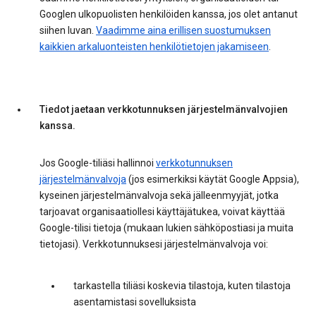
Googlen ulkopuolisten henkilöiden kanssa, jos olet antanut
siihen luvan.
Vaadimme aina erillisen suostumuksen
kaikkien arkaluonteisten henkilötietojen jakamiseen
.
Tiedot jaetaan verkkotunnuksen järjestelmänvalvojien
kanssa.
Jos Google-tiliäsi hallinnoi
verkkotunnuksen
järjestelmänvalvoja
(jos esimerkiksi käytät Google Appsia),
kyseinen järjestelmänvalvoja sekä jälleenmyyjät, jotka
tarjoavat organisaatiollesi käyttäjätukea, voivat käyttää
Google-tilisi tietoja (mukaan lukien sähköpostiasi ja muita
tietojasi). Verkkotunnuksesi järjestelmänvalvoja voi:
tarkastella tiliäsi koskevia tilastoja, kuten tilastoja
asentamistasi sovelluksista