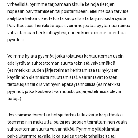
virheellisiä, pyrimme tarjoamaan sinulle keinoja tietojen
nopeaan päivittämiseen tai poistamiseen, ellei meidän tarvitse
säilyttää tietoja oikeutetuista kaupallisista tai juridisista syistä.
Päivittäessäsi henkilötietojasi, voimme joutua pyytämään sinua
vahvistamaan henkilöllisyytesi, ennen kuin voimme toteuttaa
pyyntösi.
Voimme hylätä pyynnöt, jotka toistuvat kohtuuttoman usein,
edellyttävät suhteettoman suurta teknistä vaivannäköä
(esimerkiksi uuden järjestelmän kehittämistä tai nykyisen
käytännön olennaista muuttamista), vaarantavat toisten
tietosuojan tai olisivat hyvin epäkäytännöllisiä (esimerkiksi
pyynnöt, jotka koskevat varmuuskopiojärjestelmissä olevia
tietoja).
Jos voimme toimittaa tietoja tarkasteltaviksi ja korjattaviksi,
teemme niin maksutta, paitsi jos tietojen toimittaminen vaatisi
suhteettoman suurta vaivannäköä. Pyrimme ylläpitämään
palveluitamme tavalla, joka suojaa tietoja tahalliselta tai