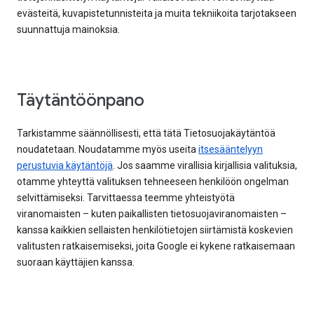
evästeitä, kuvapistetunnisteita ja muita tekniikoita tarjotakseen
suunnattuja mainoksia.
Täytäntöönpano
Tarkistamme säännöllisesti, että tätä Tietosuojakäytäntöä
noudatetaan. Noudatamme myös useita
itsesääntelyyn
perustuvia käytäntöjä
. Jos saamme virallisia kirjallisia valituksia,
otamme yhteyttä valituksen tehneeseen henkilöön ongelman
selvittämiseksi. Tarvittaessa teemme yhteistyötä
viranomaisten – kuten paikallisten tietosuojaviranomaisten –
kanssa kaikkien sellaisten henkilötietojen siirtämistä koskevien
valitusten ratkaisemiseksi, joita Google ei kykene ratkaisemaan
suoraan käyttäjien kanssa.