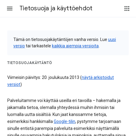
Tietosuoja ja käyttöehdot
Tämä on tietosuojakäytäntöjen vanha versio. Lue
uusi
versio
tai tarkastele
kaikkia aiempia versioita
.
TIETOSUOJAKÄYTÄNTÖ
Viimeisin päivitys: 20. joulukuuta 2013 (
näytä arkistoidut
versiot
)
Palveluitamme voi käyttää useilla eri tavoilla – hakemalla ja
jakamalla tietoa, olemalla yhteydessä muihin ihmisiin tai
luomalla uutta sisältöä. Kun jaat kanssamme tietoja,
esimerkiksi hankkimalla
Google-tilin
, pystymme tarjoamaan
sinulle entistä parempia palveluita esimerkiksi näyttämällä
sinulle osuvampia hakutuloksia ja mainoksia, auttamalla sinua