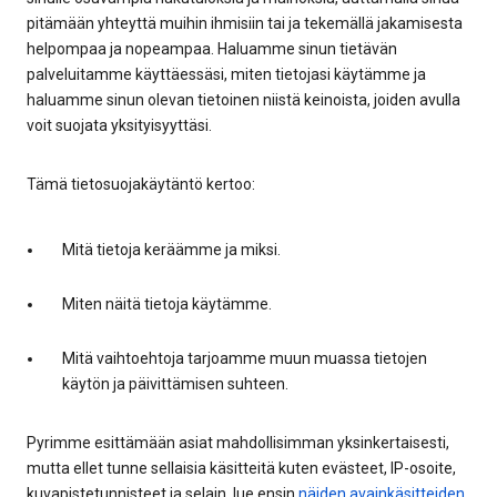
pitämään yhteyttä muihin ihmisiin tai ja tekemällä jakamisesta
helpompaa ja nopeampaa. Haluamme sinun tietävän
palveluitamme käyttäessäsi, miten tietojasi käytämme ja
haluamme sinun olevan tietoinen niistä keinoista, joiden avulla
voit suojata yksityisyyttäsi.
Tämä tietosuojakäytäntö kertoo:
Mitä tietoja keräämme ja miksi.
Miten näitä tietoja käytämme.
Mitä vaihtoehtoja tarjoamme muun muassa tietojen
käytön ja päivittämisen suhteen.
Pyrimme esittämään asiat mahdollisimman yksinkertaisesti,
mutta ellet tunne sellaisia käsitteitä kuten evästeet, IP-osoite,
kuvapistetunnisteet ja selain, lue ensin
näiden avainkäsitteiden