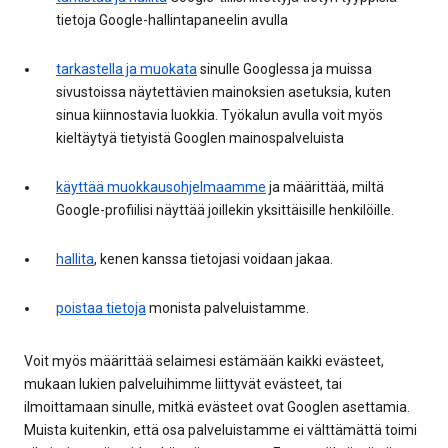
tietoja Google-hallintapaneelin avulla
tarkastella ja muokata
sinulle Googlessa ja muissa
sivustoissa näytettävien mainoksien asetuksia, kuten
sinua kiinnostavia luokkia. Työkalun avulla voit myös
kieltäytyä tietyistä Googlen mainospalveluista
käyttää muokkausohjelmaamme
ja määrittää, miltä
Google-profiilisi näyttää joillekin yksittäisille henkilöille.
hallita
, kenen kanssa tietojasi voidaan jakaa.
poistaa tietoja
monista palveluistamme.
Voit myös määrittää selaimesi estämään kaikki evästeet,
mukaan lukien palveluihimme liittyvät evästeet, tai
ilmoittamaan sinulle, mitkä evästeet ovat Googlen asettamia.
Muista kuitenkin, että osa palveluistamme ei välttämättä toimi