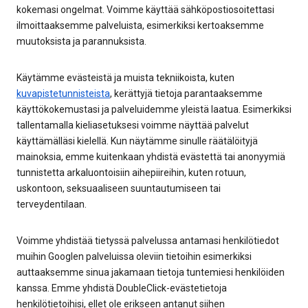
kokemasi ongelmat. Voimme käyttää sähköpostiosoitettasi
ilmoittaaksemme palveluista, esimerkiksi kertoaksemme
muutoksista ja parannuksista.
Käytämme evästeistä ja muista tekniikoista, kuten
kuvapistetunnisteista
, kerättyjä tietoja parantaaksemme
käyttökokemustasi ja palveluidemme yleistä laatua. Esimerkiksi
tallentamalla kieliasetuksesi voimme näyttää palvelut
käyttämälläsi kielellä. Kun näytämme sinulle räätälöityjä
mainoksia, emme kuitenkaan yhdistä evästettä tai anonyymiä
tunnistetta arkaluontoisiin aihepiireihin, kuten rotuun,
uskontoon, seksuaaliseen suuntautumiseen tai
terveydentilaan.
Voimme yhdistää tietyssä palvelussa antamasi henkilötiedot
muihin Googlen palveluissa oleviin tietoihin esimerkiksi
auttaaksemme sinua jakamaan tietoja tuntemiesi henkilöiden
kanssa. Emme yhdistä DoubleClick-evästetietoja
henkilötietoihisi, ellet ole erikseen antanut siihen