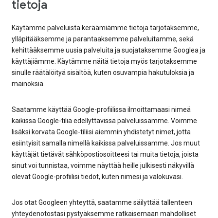
tietoja
Käytämme palveluista keräämiämme tietoja tarjotaksemme,
ylläpitääksemme ja parantaaksemme palveluitamme, sekä
kehittääksemme uusia palveluita ja suojataksemme Googlea ja
käyttäjiämme. Käytämme näitä tietoja myös tarjotaksemme
sinulle räätälöityä sisältöä, kuten osuvampia hakutuloksia ja
mainoksia.
Saatamme käyttää Google-profiilissa ilmoittamaasi nimeä
kaikissa Google-tiliä edellyttävissä palveluissamme. Voimme
lisäksi korvata Google-tiliisi aiemmin yhdistetyt nimet, jotta
esiintyisit samalla nimellä kaikissa palveluissamme. Jos muut
käyttäjät tietävät sähköpostiosoitteesi tai muita tietoja, joista
sinut voi tunnistaa, voimme näyttää heille julkisesti näkyvillä
olevat Google-profiilisi tiedot, kuten nimesi ja valokuvasi.
Jos otat Googleen yhteyttä, saatamme säilyttää tallenteen
yhteydenotostasi pystyäksemme ratkaisemaan mahdolliset