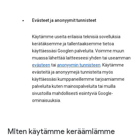
Evästeet ja anonyymit tunnisteet
Käytämme useita erilaisia teknisiä sovelluksia
kerätäksemme ja tallentaaksemme tietoa
käyttäessäsi Googlen palveluita. Voimme muun
muassa lähettää laitteeseesi yhden tai useamman
evästeen
tai
anonyymin tunnisteen
. Käytämme
evästeitä ja anonyymejä tunnisteita myös
käyttäessäsi kumppaneillemme tarjoamiamme
palveluita kuten mainospalveluita tai muilla
sivustoilla mahdollisesti esiintyviä Google-
ominaisuuksia.
Miten käytämme keräämiämme