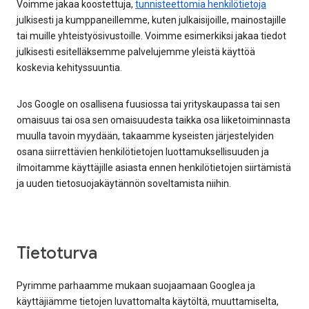
Voimme jakaa koostettuja,
tunnisteettomia henkilötietoja
julkisesti ja kumppaneillemme, kuten julkaisijoille, mainostajille
tai muille yhteistyösivustoille. Voimme esimerkiksi jakaa tiedot
julkisesti esitelläksemme palvelujemme yleistä käyttöä
koskevia kehityssuuntia.
Jos Google on osallisena fuusiossa tai yrityskaupassa tai sen
omaisuus tai osa sen omaisuudesta taikka osa liiketoiminnasta
muulla tavoin myydään, takaamme kyseisten järjestelyiden
osana siirrettävien henkilötietojen luottamuksellisuuden ja
ilmoitamme käyttäjille asiasta ennen henkilötietojen siirtämistä
ja uuden tietosuojakäytännön soveltamista niihin.
Tietoturva
Pyrimme parhaamme mukaan suojaamaan Googlea ja
käyttäjiämme tietojen luvattomalta käytöltä, muuttamiselta,