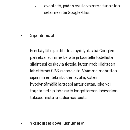
evästeitä, joiden avulla voimme tunnistaa
selaimesi tai Google-tilisi.
Sijaintitiedot
Kun käytät sijaintitietoja hyödyntävää Googlen
palvelua, voimme kerätä ja käsitellä todellista
sijaintiasi koskevia tietoja, kuten mobiililaitteen
lähettämiä GPS-signaaleita. Voimme määrittää
sijainnin eri tekniikoiden avulla, kuten
hyödyntämällä laitteesi anturidataa, joka voi
tarjota tietoja läheisistä langattoman lähiverkon
tukiasemista ja radiomastoista.
Yksilölliset sovellusnumerot