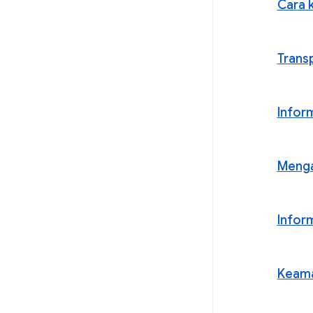
Cara 
Transp
Infor
Menga
Infor
Keama