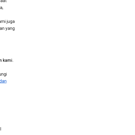
aat
a,
ami juga
dan yang
n kami.
ungi
 dan
l