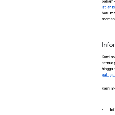
paham de
istilah k
baru me
memaham
Info
Kami me
semua p
hingga h
paling p
Kami me
In