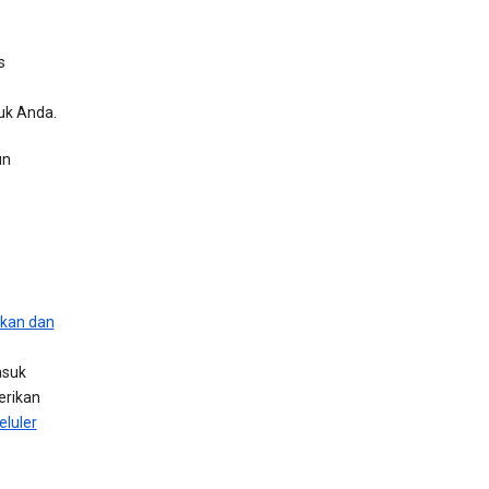
s
uk Anda.
un
kan dan
asuk
erikan
eluler