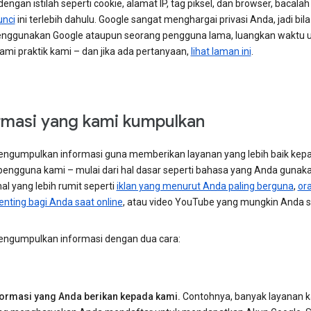
ngan istilah seperti cookie, alamat IP, tag piksel, dan browser, bacala
unci
ini terlebih dahulu. Google sangat menghargai privasi Anda, jadi bil
nggunakan Google ataupun seorang pengguna lama, luangkan waktu 
i praktik kami – dan jika ada pertanyaan,
lihat laman ini
.
rmasi yang kami kumpulkan
ngumpulkan informasi guna memberikan layanan yang lebih baik kep
engguna kami – mulai dari hal dasar seperti bahasa yang Anda gunaka
al yang lebih rumit seperti
iklan yang menurut Anda paling berguna
,
or
enting bagi Anda saat online
, atau video YouTube yang mungkin Anda s
ngumpulkan informasi dengan dua cara:
formasi yang Anda berikan kepada kami.
Contohnya, banyak layanan 