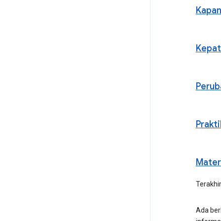
Kapan 
Kepat
Perub
Prakt
Mater
Terakhi
Ada ber