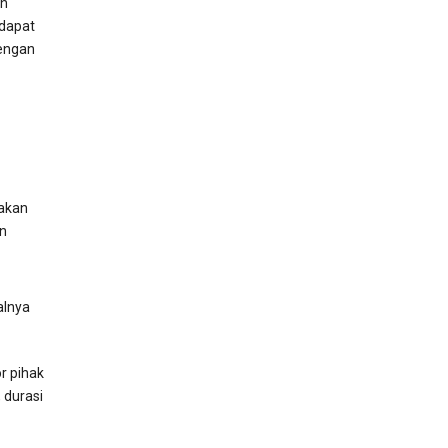
an
 dapat
engan
akan
n
alnya
r pihak
 durasi