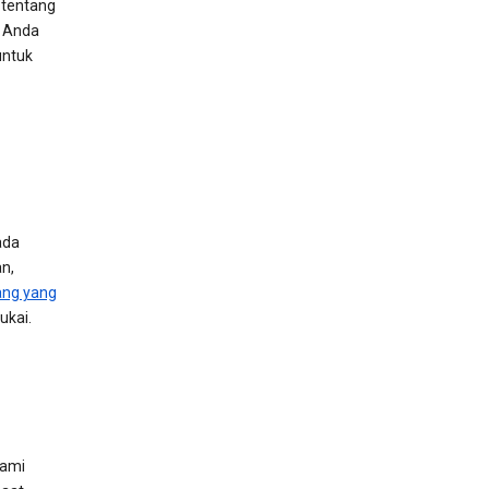
h tentang
a Anda
untuk
ada
n,
ang yang
ukai.
kami