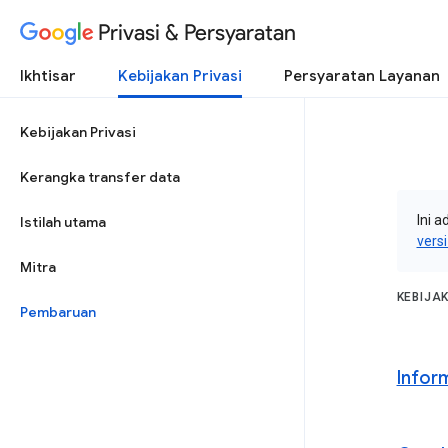
Privasi & Persyaratan
Ikhtisar
Kebijakan Privasi
Persyaratan Layanan
Kebijakan Privasi
Kerangka transfer data
Ini a
Istilah utama
vers
Mitra
KEBIJA
Pembaruan
Infor