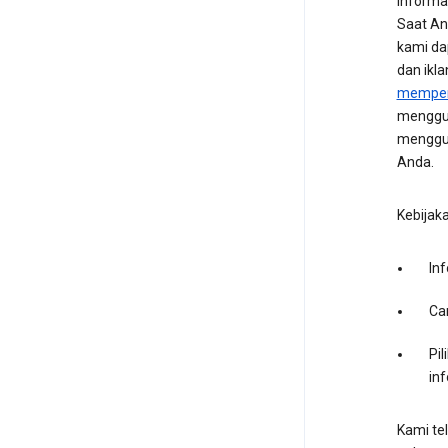
informa
Saat An
kami da
dan ikl
memperc
menggun
menggun
Anda.
Kebijak
In
Ca
Pi
inf
Kami te