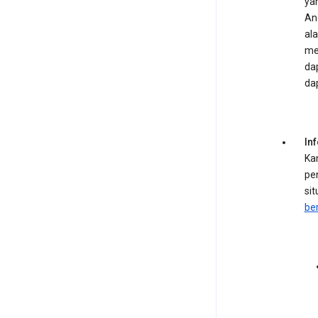
ya
An
al
me
da
da
In
Ka
pe
si
ber