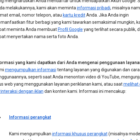
ng mengharuskan Anda mendaftar untuk mendapatkan Akun Google. S
da melakukannya, kami akan meminta
informasi pribadi
, misalnya nam
amat email, nomor telepon, atau
kartu kredit
Anda. Jika Anda ingin
manfaatkan fitur berbagi yang kami tawarkan semaksimal mungkin, k
pat meminta Anda membuat
Profil Google
yang terlihat secara publik, 
pat menyertakan nama serta foto Anda.
formasi yang kami dapatkan dari Anda mengenai penggunaan layana
mi
mengumpulkan informasi
tentang layanan yang digunakan dan cara
nggunaannya, seperti saat Anda menonton video di YouTube, mengunj
tus web yang menggunakan layanan periklanan kami, atau saat
melihat
interaksi dengan iklan
dan konten kami. Informasi ini mencakup:
Informasi perangkat
Kami mengumpulkan
informasi khusus perangkat
(misalnya mode