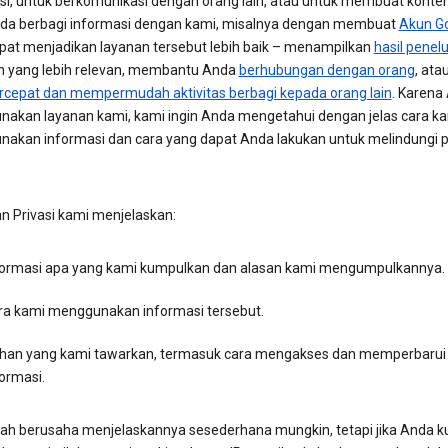
si, untuk berkomunikasi dengan orang lain, atau untuk membuat konten
da berbagi informasi dengan kami, misalnya dengan membuat
Akun G
pat menjadikan layanan tersebut lebih baik – menampilkan
hasil penel
an yang lebih relevan, membantu Anda
berhubungan dengan orang
, ata
epat dan mempermudah aktivitas berbagi kepada orang lain
. Karena
akan layanan kami, kami ingin Anda mengetahui dengan jelas cara k
akan informasi dan cara yang dapat Anda lakukan untuk melindungi pr
an Privasi kami menjelaskan:
formasi apa yang kami kumpulkan dan alasan kami mengumpulkannya.
ra kami menggunakan informasi tersebut.
lihan yang kami tawarkan, termasuk cara mengakses dan memperbarui
ormasi.
lah berusaha menjelaskannya sesederhana mungkin, tetapi jika Anda k