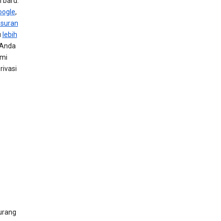
 baru.
oogle
,
usuran
u
lebih
 Anda
ami
ivasi
urang