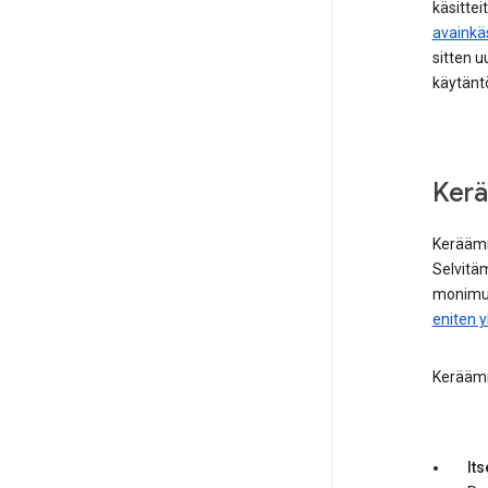
käsittei
avainkä
sitten 
käytänt
Ker
Keräämm
Selvitä
monimut
eniten 
Keräämm
Its