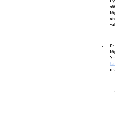
Py
säh
kä
sin
val
Pa
käy
You
ta
mu