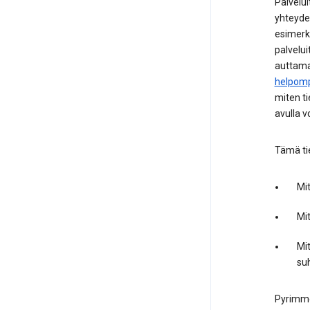
Palvelui
yhteydes
esimerk
palvelui
auttama
helpom
miten ti
avulla v
Tämä ti
Mit
Mi
Mi
su
Pyrimme 