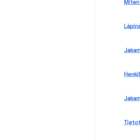
Miten
Läpin
Jakam
Henkil
Jaka
Tieto