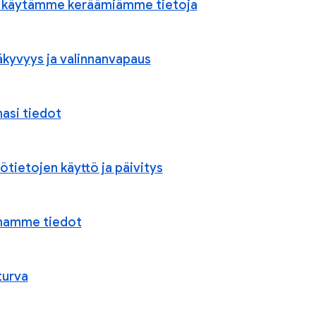
 käytämme keräämiämme tietoja
äkyvyys ja valinnanvapaus
asi tiedot
ötietojen käyttö ja päivitys
mamme tiedot
turva