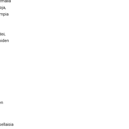
lemalla
oja,
empia
si,
oiden
en
ellaisia