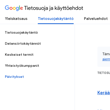
Tietosuoja ja käyttöehdot
Yleiskatsaus
Tietosuojakäytäntö
Palveluehdot
Tietosuojakäytäntö
Datansiirtokäytännöt
Tämä
Keskeiset termit
aiem
Yhteistyökumppanit
TIETOS
Päivitykset
Kerä