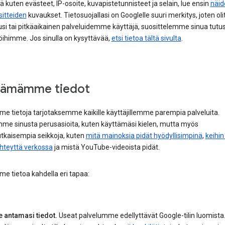
tä kuten evästeet, IP-osoite, kuvapistetunnisteet ja selain, lue ensin
näid
sitteiden
kuvaukset. Tietosuojallasi on Googlelle suuri merkitys, joten oli
uusi tai pitkäaikainen palveluidemme käyttäjä, suosittelemme sinua tut
öihimme. Jos sinulla on kysyttävää,
etsi tietoa tältä sivulta
.
äämämme tiedot
e tietoja tarjotaksemme kaikille käyttäjillemme parempia palveluita.
mme sinusta perusasioita, kuten käyttämäsi kielen, mutta myös
kaisempia seikkoja, kuten
mitä mainoksia pidät hyödyllisimpinä
,
keihin
yhteyttä verkossa
ja mistä YouTube-videoista pidät.
e tietoa kahdella eri tapaa:
e antamasi tiedot.
Useat palvelumme edellyttävät Google-tilin luomista