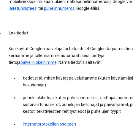
mobiiliverkkoa, mukaan lukien matkapuhelinnumerosi). Google voi
laitetunnisteesi
tai
puhelinnumerosi
Google-tiliisi.
Lokitiedot
Kun käytät Googlen palveluja tai tarkastelet Googlen tarjoamia tieto
keräämme ja tallennamme automaattisesti tiettyjä
tietoja
palvelinlokeihimme
. Nämä tiedot sisältävät:
tiedot siitä, miten käytät palveluitamme (kuten käyttämiäsi
hakusanoja)
puhelulokitietoja, kuten puhelinnumerosi, soittajan numero
soitonsiirtonumerot, puhelujen kellonajat ja päivämäärät, 
kestot, tekstiviestien reititystiedot ja puhelujen tyypit
internetprotokollan osoiteen