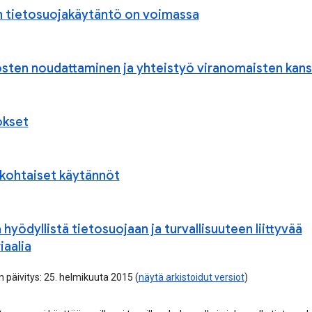
in tietosuojakäytäntö on voimassa
sten noudattaminen ja yhteistyö viranomaisten kan
kset
kohtaiset käytännöt
hyödyllistä tietosuojaan ja turvallisuuteen liittyvää
iaalia
n päivitys: 25. helmikuuta 2015 (
näytä arkistoidut versiot
)