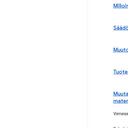
Millo
Säädö
Muuto
Tuote
Muuta 
mater
Viimeisi