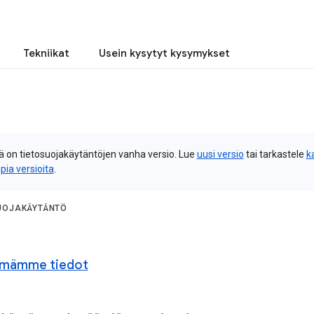
Tekniikat
Usein kysytyt kysymykset
 on tietosuojakäytäntöjen vanha versio. Lue
uusi versio
tai tarkastele
k
pia versioita
.
UOJAKÄYTÄNTÖ
ämämme tiedot