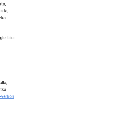
sta,
istä,
ekä
e-tilisi.
lla,
otka
i-verkon