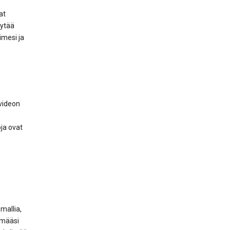
at
ytää
nimesi ja
 videon
ja ovat
mallia,
ämääsi