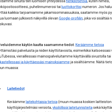
ydämme sinulta tilin luomisen yhteydessä
henkilötietoja
, kuten nimesi,
köpostiosoitteesi, puhelinnumerosi tai
luottokorttisi
numeron. Jos halu
yttää kaikkia tarjoamiamme jakamisominaisuuksia, saatamme myös py
ua luomaan julkisesti näkyvillä olevan
Google-profiilin
, joka voi sisältää 
okuvasi.
lveluidemme käytön kautta saamamme tiedot.
Keräämme tietoja
ttämistäsi palveluista ja niiden käyttötavoista, esimerkiksi katsoessasi
Tubessa, vieraillessasi mainospalveluitamme käyttävällä sivustolla tai
rkastellessasi ja käyttäessäsi mainoksiamme
ja sisältöämme. Näitä tieto
un muassa:
Laitetiedot
Keräämme
laitekohtaisia tietoja
(muun muassa koskien laitteiston 
käyttöjärjestelmäsi versiota,
yksilöllisiä laitetunnisteita
sekä käytt