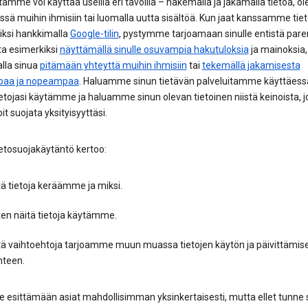
tamme voi käyttää useilla eri tavoilla – hakemalla ja jakamalla tietoa, o
sä muihin ihmisiin tai luomalla uutta sisältöä. Kun jaat kanssamme tiet
iksi hankkimalla
Google-tilin
, pystymme tarjoamaan sinulle entistä par
ta esimerkiksi
näyttämällä sinulle osuvampia hakutuloksia
ja mainoksia,
lla sinua
pitämään yhteyttä muihin ihmisiin
tai
tekemällä jakamisesta
paa ja nopeampaa
. Haluamme sinun tietävän palveluitamme käyttäessä
etojasi käytämme ja haluamme sinun olevan tietoinen niistä keinoista, j
oit suojata yksityisyyttäsi.
etosuojakäytäntö kertoo:
ä tietoja keräämme ja miksi.
ten näitä tietoja käytämme.
tä vaihtoehtoja tarjoamme muun muassa tietojen käytön ja päivittämis
hteen.
esittämään asiat mahdollisimman yksinkertaisesti, mutta ellet tunne s