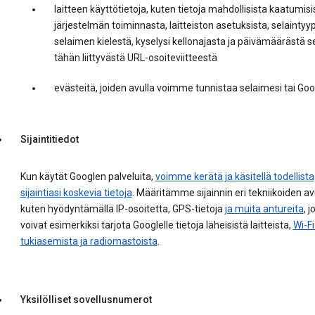
laitteen käyttötietoja, kuten tietoja mahdollisista kaatumisi
järjestelmän toiminnasta, laitteiston asetuksista, selaintyyp
selaimen kielestä, kyselysi kellonajasta ja päivämäärästä s
tähän liittyvästä URL-osoiteviitteestä
evästeitä, joiden avulla voimme tunnistaa selaimesi tai Googl
Sijaintitiedot
Kun käytät Googlen palveluita,
voimme kerätä ja käsitellä todellista
sijaintiasi koskevia tietoja
. Määritämme sijainnin eri tekniikoiden avu
kuten hyödyntämällä IP-osoitetta, GPS-tietoja
ja muita antureita
, j
voivat esimerkiksi tarjota Googlelle tietoja läheisistä laitteista,
Wi-F
tukiasemista ja radiomastoista
.
Yksilölliset sovellusnumerot