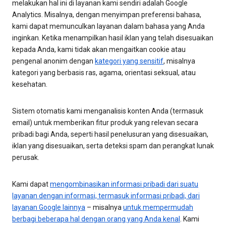
melakukan hal ini di layanan kami sendiri adalah Google
Analytics. Misalnya, dengan menyimpan preferensi bahasa,
kami dapat memunculkan layanan dalam bahasa yang Anda
inginkan. Ketika menampilkan hasil iklan yang telah disesuaikan
kepada Anda, kami tidak akan mengaitkan cookie atau
pengenal anonim dengan
kategori yang sensitif
, misalnya
kategori yang berbasis ras, agama, orientasi seksual, atau
kesehatan.
Sistem otomatis kami menganalisis konten Anda (termasuk
email) untuk memberikan fitur produk yang relevan secara
pribadi bagi Anda, seperti hasil penelusuran yang disesuaikan,
iklan yang disesuaikan, serta deteksi spam dan perangkat lunak
perusak.
Kami dapat
mengombinasikan informasi pribadi dari suatu
layanan dengan informasi, termasuk informasi pribadi, dari
layanan Google lainnya
– misalnya
untuk mempermudah
berbagi beberapa hal dengan orang yang Anda kenal
. Kami