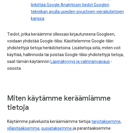
linkittää Google Analyticsin tiedot Googlen
tekniikan avulla useiden sivustojen vierailutietojen
kanssa
.
Tiedot, jotka keräämme ollessasi kirjautuneena Googleen,
voidaan yhdistää Google-tiliisi. Käsittelemme Google-tiliin
yhdistettyjä tietoja henkilötietoina. Lisätietoja siitä, miten voit
käyttää, hallinnoida tai poistaa Google-tiliisi yhdistettyjä tietoja,
saat tämän käytännön
Läpinäkyvyys ja valinnanvapaus
-
osiosta.
Miten käytämme keräämiämme
tietoja
Käytämme palveluista keräämiämme tietoja
tarjotaksemme
,
ylläpitääksemme
,
suojataksemme
ja parantaaksemme