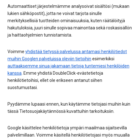
Automaattiset järjestelmämme analysoivat sisältösi (mukaan
lukien sähköpostit), jotta ne voivat tarjota sinulle
merkityksellisiä tuotteiden ominaisuuksia, kuten räätälöityjä
hakutuloksia, juuri sinulle sopivaa mainontaa sekä roskasisällön
ja haittaohjelmien tunnistamista.
Voimme
yhdistää tietyssä palvelussa antamasi henkilötiedot
muihin Googlen palveluissa oleviin tietoihin
esimerkiksi
auttaaksemme sinua jakamaan tietoja tuntemiesi henkilöiden
kanssa
. Emme yhdistä DoubleClick-evästetietoja
henkilötietoihisi, ellet ole erikseen antanut siihen
suostumustasi.
Pyydämme lupaasi ennen, kun käytämme tietojasi muihin kuin
tässä Tietosuojakäytännössä kuvattuihin tarkoituksiin.
Google käsittelee henkilötietoja ympäri maailmaa sijaitsevilla
palvelimillaan. Voimme käsitellä henkilötietojasi myös muualla