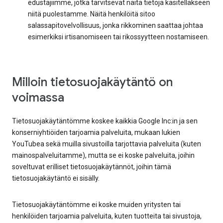
edustajiimme, jotka tarvitsevat näitä tietoja käsitelläkseen
niitä puolestamme. Näitä henkilöitä sitoo
salassapitovelvollisuus, jonka rikkominen saattaa johtaa
esimerkiksi irtisanomiseen tai rikossyytteen nostamiseen.
Milloin tietosuojakäytäntö on
voimassa
Tietosuojakäytäntömme koskee kaikkia Google Inc:in ja sen
konserniyhtiöiden tarjoamia palveluita, mukaan lukien
YouTubea sekä muilla sivustoilla tarjottavia palveluita (kuten
mainospalveluitamme), mutta se ei koske palveluita, joihin
soveltuvat erilliset tietosuojakäytännöt, joihin tämä
tietosuojakäytäntö ei sisälly.
Tietosuojakäytäntömme ei koske muiden yritysten tai
henkilöiden tarjoamia palveluita, kuten tuotteita tai sivustoja,