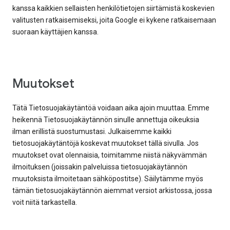
kanssa kaikkien sellaisten henkilötietojen siirtämistä koskevien
valitusten ratkaisemiseksi, joita Google ei kykene ratkaisemaan
suoraan käyttäjien kanssa.
Muutokset
Tätä Tietosuojakäytäntöä voidaan aika ajoin muuttaa. Emme
heikennä Tietosuojakäytännön sinulle annettuja oikeuksia
ilman erillistä suostumustasi. Julkaisemme kaikki
tietosuojakäytäntöjä koskevat muutokset tällä sivulla. Jos
muutokset ovat olennaisia, toimitamme niistä näkyvämmän
ilmoituksen (joissakin palveluissa tietosuojakäytännön
muutoksista ilmoitetaan sähköpostitse). Säilytämme myös
tämän tietosuojakäytännön aiemmat versiot arkistossa, jossa
voit niitä tarkastella.