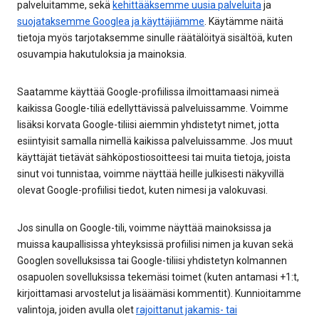
palveluitamme, sekä
kehittääksemme uusia palveluita
ja
suojataksemme Googlea ja käyttäjiämme
. Käytämme näitä
tietoja myös tarjotaksemme sinulle räätälöityä sisältöä, kuten
osuvampia hakutuloksia ja mainoksia.
Saatamme käyttää Google-profiilissa ilmoittamaasi nimeä
kaikissa Google-tiliä edellyttävissä palveluissamme. Voimme
lisäksi korvata Google-tiliisi aiemmin yhdistetyt nimet, jotta
esiintyisit samalla nimellä kaikissa palveluissamme. Jos muut
käyttäjät tietävät sähköpostiosoitteesi tai muita tietoja, joista
sinut voi tunnistaa, voimme näyttää heille julkisesti näkyvillä
olevat Google-profiilisi tiedot, kuten nimesi ja valokuvasi.
Jos sinulla on Google-tili, voimme näyttää mainoksissa ja
muissa kaupallisissa yhteyksissä profiilisi nimen ja kuvan sekä
Googlen sovelluksissa tai Google-tiliisi yhdistetyn kolmannen
osapuolen sovelluksissa tekemäsi toimet (kuten antamasi +1:t,
kirjoittamasi arvostelut ja lisäämäsi kommentit). Kunnioitamme
valintoja, joiden avulla olet
rajoittanut jakamis- tai