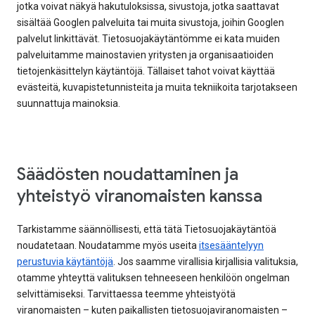
jotka voivat näkyä hakutuloksissa, sivustoja, jotka saattavat
sisältää Googlen palveluita tai muita sivustoja, joihin Googlen
palvelut linkittävät. Tietosuojakäytäntömme ei kata muiden
palveluitamme mainostavien yritysten ja organisaatioiden
tietojenkäsittelyn käytäntöjä. Tällaiset tahot voivat käyttää
evästeitä, kuvapistetunnisteita ja muita tekniikoita tarjotakseen
suunnattuja mainoksia.
Säädösten noudattaminen ja
yhteistyö viranomaisten kanssa
Tarkistamme säännöllisesti, että tätä Tietosuojakäytäntöä
noudatetaan. Noudatamme myös useita
itsesääntelyyn
perustuvia käytäntöjä
. Jos saamme virallisia kirjallisia valituksia,
otamme yhteyttä valituksen tehneeseen henkilöön ongelman
selvittämiseksi. Tarvittaessa teemme yhteistyötä
viranomaisten – kuten paikallisten tietosuojaviranomaisten –