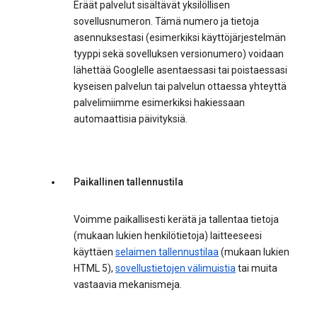
Eräät palvelut sisältävät yksilöllisen
sovellusnumeron. Tämä numero ja tietoja
asennuksestasi (esimerkiksi käyttöjärjestelmän
tyyppi sekä sovelluksen versionumero) voidaan
lähettää Googlelle asentaessasi tai poistaessasi
kyseisen palvelun tai palvelun ottaessa yhteyttä
palvelimiimme esimerkiksi hakiessaan
automaattisia päivityksiä.
Paikallinen tallennustila
Voimme paikallisesti kerätä ja tallentaa tietoja
(mukaan lukien henkilötietoja) laitteeseesi
käyttäen
selaimen tallennustilaa
(mukaan lukien
HTML 5),
sovellustietojen välimuistia
tai muita
vastaavia mekanismeja.