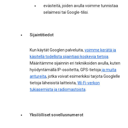
evästeitä, joiden avulla voimme tunnistaa
selaimesi tai Google-tilisi.
Sijaintitiedot
Kun käytät Googlen palveluita,
voimme kerätä ja
käsitellä todellista sijaintiasi koskevia tietoja
.
Määritämme sijainnin eri tekniikoiden avulla, kuten
hyödyntämällä IP-osoitetta, GPS-tietoja
ja muita
antureita
, jotka voivat esimerkiksi tarjota Googlelle
tietoja läheisistä laitteista,
Wi-Fi-verkon
tukiasemista ja radiomastoista
.
Yksilölliset sovellusnumerot