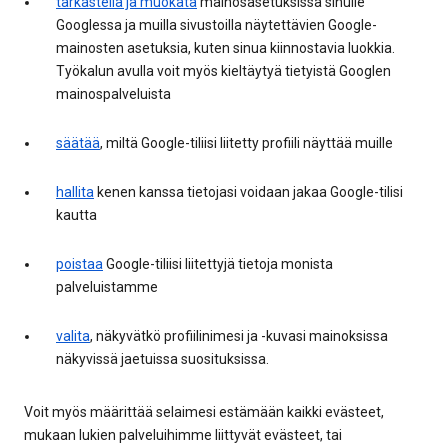
tarkastella ja muokata
mainosasetuksissa sinulle
Googlessa ja muilla sivustoilla näytettävien Google-
mainosten asetuksia, kuten sinua kiinnostavia luokkia.
Työkalun avulla voit myös kieltäytyä tietyistä Googlen
mainospalveluista
säätää
, miltä Google-tiliisi liitetty profiili näyttää muille
hallita
kenen kanssa tietojasi voidaan jakaa Google-tilisi
kautta
poistaa
Google-tiliisi liitettyjä tietoja monista
palveluistamme
valita
, näkyvätkö profiilinimesi ja -kuvasi mainoksissa
näkyvissä jaetuissa suosituksissa.
Voit myös määrittää selaimesi estämään kaikki evästeet,
mukaan lukien palveluihimme liittyvät evästeet, tai