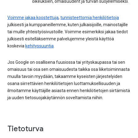
oikeuksien, omaisuudent ja turvan suojelemiseksi.
Voimme jakaa koostettuja
,
tunnisteettomia henkilötietoja
julkisesti ja kumppaneillemme, kuten julkaisijoille, mainostajille
tai muille yhteistyösivustoille. Voimme esimerkiksi jakaa tiedot
julkisesti esitelläksemme palvelujemme yleistä käyttöä
koskevia
kehityssuuntia
.
Jos Google on osallisena fuusiossa tai yrityskaupassa tai sen
omaisuus tai osa sen omaisuudesta taikka osa liiketoiminnasta
muulla tavoin myydään, takaamme kyseisten järjestelyiden
osana siirrettävien henkilötietojen luottamuksellisuuden ja
ilmoitamme käyttäjille asiasta ennen henkilötietojen siirtämistä
ja uuden tietosuojakäytännön soveltamista niihin.
Tietoturva