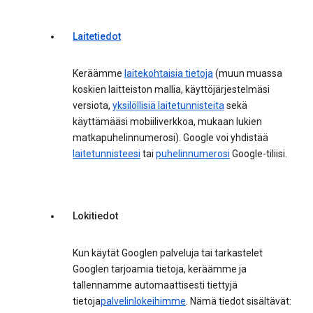
Laitetiedot
Keräämme
laitekohtaisia tietoja
(muun muassa
koskien laitteiston mallia, käyttöjärjestelmäsi
versiota,
yksilöllisiä laitetunnisteita
sekä
käyttämääsi mobiiliverkkoa, mukaan lukien
matkapuhelinnumerosi). Google voi yhdistää
laitetunnisteesi
tai
puhelinnumerosi
Google-tiliisi.
Lokitiedot
Kun käytät Googlen palveluja tai tarkastelet
Googlen tarjoamia tietoja, keräämme ja
tallennamme automaattisesti tiettyjä
tietoja
palvelinlokeihimme
. Nämä tiedot sisältävät: