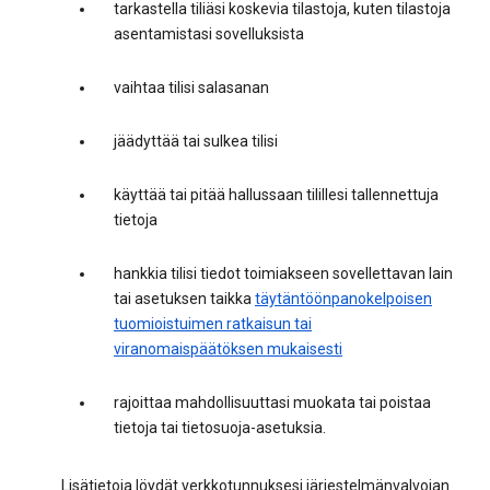
tarkastella tiliäsi koskevia tilastoja, kuten tilastoja
asentamistasi sovelluksista
vaihtaa tilisi salasanan
jäädyttää tai sulkea tilisi
käyttää tai pitää hallussaan tilillesi tallennettuja
tietoja
hankkia tilisi tiedot toimiakseen sovellettavan lain
tai asetuksen taikka
täytäntöönpanokelpoisen
tuomioistuimen ratkaisun tai
viranomaispäätöksen mukaisesti
rajoittaa mahdollisuuttasi muokata tai poistaa
tietoja tai tietosuoja-asetuksia.
Lisätietoja löydät verkkotunnuksesi järjestelmänvalvojan