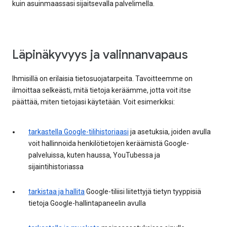
kuin asuinmaassasi sijaitsevalla palvelimella.
Läpinäkyvyys ja valinnanvapaus
Ihmisillä on erilaisia tietosuojatarpeita. Tavoitteemme on
ilmoittaa selkeästi, mitä tietoja keräämme, jotta voit itse
päättää, miten tietojasi käytetään. Voit esimerkiksi:
tarkastella Google-tilihistoriaasi
ja asetuksia, joiden avulla
voit hallinnoida henkilötietojen keräämistä Google-
palveluissa, kuten haussa, YouTubessa ja
sijaintihistoriassa
tarkistaa ja hallita
Google-tiliisi liitettyjä tietyn tyyppisiä
tietoja Google-hallintapaneelin avulla