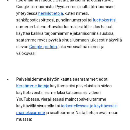
Itse antamasi tiedot.
Useat palvelumme edellyttävät
Google-tilin luomista. Pyydämme sinulta tilin luomisen
yhteydessä
henkilötietoja
, kuten nimesi,
sähköpostiosoitteesi, puhelinnumerosi tai
luottokorttisi
numeron tallennettavaksi luomallesi tilille. Jos haluat
käyttää kaikkia tarjoamiamme jakamisominaisuuksia,
saatamme myös pyytää sinua luomaan julkisesti näkyvillä
olevan
Google-profiilin
, joka voi sisältää nimesi ja
valokuvasi.
Palveluidemme käytön kautta saamamme tiedot.
Keräämme tietoja
käyttämistäsi palveluista ja niiden
käyttötavoista, esimerkiksi katsoessasi videon
YouTubessa, vieraillessasi mainospalveluitamme
käyttävällä sivustolla tai
tarkastellessasi ja käyttäessäsi
mainoksiamme
ja sisältöämme. Näitä tietoja ovat muun
muassa: