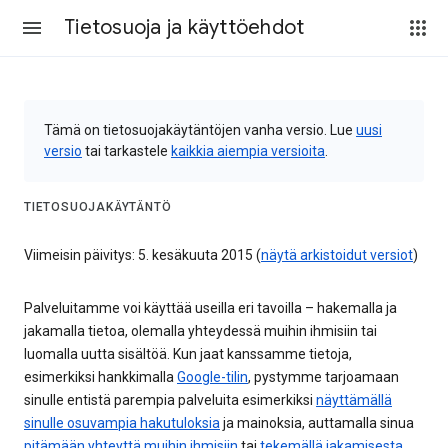
Tietosuoja ja käyttöehdot
Tämä on tietosuojakäytäntöjen vanha versio. Lue
uusi
versio
tai tarkastele
kaikkia aiempia versioita
.
TIETOSUOJAKÄYTÄNTÖ
Viimeisin päivitys: 5. kesäkuuta 2015 (
näytä arkistoidut versiot
)
Palveluitamme voi käyttää useilla eri tavoilla – hakemalla ja
jakamalla tietoa, olemalla yhteydessä muihin ihmisiin tai
luomalla uutta sisältöä. Kun jaat kanssamme tietoja,
esimerkiksi hankkimalla
Google-tilin
, pystymme tarjoamaan
sinulle entistä parempia palveluita esimerkiksi
näyttämällä
sinulle osuvampia hakutuloksia
ja mainoksia, auttamalla sinua
pitämään yhteyttä muihin ihmisiin
tai
tekemällä jakamisesta