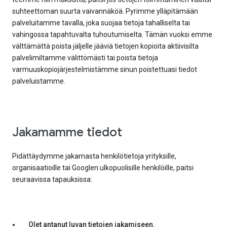
suhteettoman suurta vaivannäköä. Pyrimme ylläpitämään
palveluitamme tavalla, joka suojaa tietoja tahalliselta tai
vahingossa tapahtuvalta tuhoutumiselta. Tämän vuoksi emme
välttämättä poista jäljelle jääviä tietojen kopioita aktiivisilta
palvelimiltamme välittömästi tai poista tietoja
varmuuskopiojärjestelmistämme sinun poistettuasi tiedot
palveluistamme.
Jakamamme tiedot
Pidättäydymme jakamasta henkilötietoja yrityksille,
organisaatioille tai Googlen ulkopuolisille henkilöille, paitsi
seuraavissa tapauksissa:
Olet antanut luvan tietojen jakamiseen.