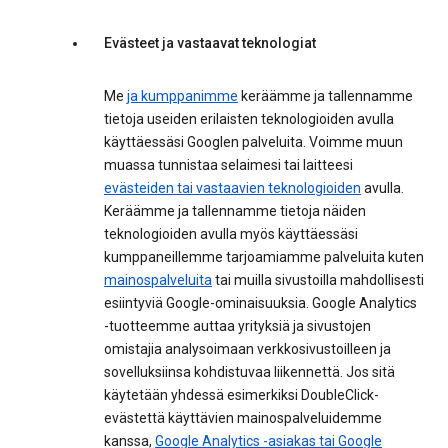
Evästeet ja vastaavat teknologiat
Me
ja kumppanimme
keräämme ja tallennamme
tietoja useiden erilaisten teknologioiden avulla
käyttäessäsi Googlen palveluita. Voimme muun
muassa tunnistaa selaimesi tai laitteesi
evästeiden tai vastaavien teknologioiden
avulla.
Keräämme ja tallennamme tietoja näiden
teknologioiden avulla myös käyttäessäsi
kumppaneillemme tarjoamiamme palveluita kuten
mainospalveluita
tai muilla sivustoilla mahdollisesti
esiintyviä Google-ominaisuuksia. Google Analytics
-tuotteemme auttaa yrityksiä ja sivustojen
omistajia analysoimaan verkkosivustoilleen ja
sovelluksiinsa kohdistuvaa liikennettä. Jos sitä
käytetään yhdessä esimerkiksi DoubleClick-
evästettä käyttävien mainospalveluidemme
kanssa,
Google Analytics -asiakas tai Google