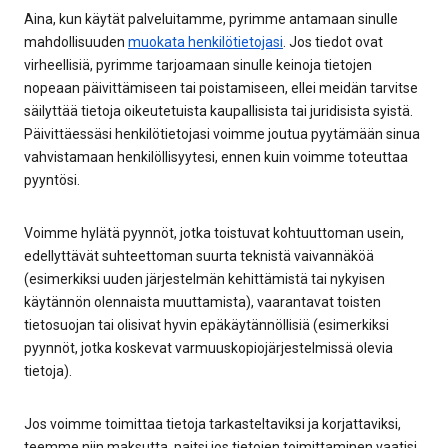
Aina, kun käytät palveluitamme, pyrimme antamaan sinulle
mahdollisuuden
muokata henkilötietojasi
. Jos tiedot ovat
virheellisiä, pyrimme tarjoamaan sinulle keinoja tietojen
nopeaan päivittämiseen tai poistamiseen, ellei meidän tarvitse
säilyttää tietoja oikeutetuista kaupallisista tai juridisista syistä.
Päivittäessäsi henkilötietojasi voimme joutua pyytämään sinua
vahvistamaan henkilöllisyytesi, ennen kuin voimme toteuttaa
pyyntösi.
Voimme hylätä pyynnöt, jotka toistuvat kohtuuttoman usein,
edellyttävät suhteettoman suurta teknistä vaivannäköä
(esimerkiksi uuden järjestelmän kehittämistä tai nykyisen
käytännön olennaista muuttamista), vaarantavat toisten
tietosuojan tai olisivat hyvin epäkäytännöllisiä (esimerkiksi
pyynnöt, jotka koskevat varmuuskopiojärjestelmissä olevia
tietoja).
Jos voimme toimittaa tietoja tarkasteltaviksi ja korjattaviksi,
teemme niin maksutta, paitsi jos tietojen toimittaminen vaatisi