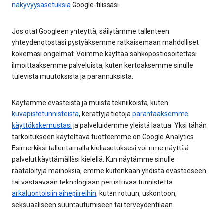
näkyvyysasetuksia
Google-tilissäsi.
Jos otat Googleen yhteyttä, säilytämme tallenteen
yhteydenotostasi pystyäksemme ratkaisemaan mahdolliset
kokemasi ongelmat. Voimme käyttää sähköpostiosoitettasi
ilmoittaaksemme palveluista, kuten kertoaksemme sinulle
tulevista muutoksista ja parannuksista.
Käytämme evästeistä ja muista tekniikoista, kuten
kuvapistetunnisteista
, kerättyjä tietoja
parantaaksemme
käyttökokemustasi
ja palveluidemme yleistä laatua. Yksi tähän
tarkoitukseen käytettävä tuotteemme on Google Analytics.
Esimerkiksi tallentamalla kieliasetuksesi voimme näyttää
palvelut käyttämälläsi kielellä. Kun näytämme sinulle
räätälöityjä mainoksia, emme kuitenkaan yhdistä evästeeseen
tai vastaavaan teknologiaan perustuvaa tunnistetta
arkaluontoisiin aihepiireihin
, kuten rotuun, uskontoon,
seksuaaliseen suuntautumiseen tai terveydentilaan.