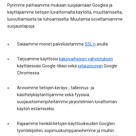
Pyrimme parhaamme mukaan suojaamaan Googlea ja
käyttäjiämme tietojen luvattomalta käytöltä, muuttamiselta,
luovuttamiseta tai tuhoamiselta. Muutamia soveltamiamme
suojaustapoja:
Salaamme monet palveluistamme
SSL:n
avulla.
Tarjoamme käyttöösi
kaksivaiheisen vahvistuksen
käyttäessäsi Google-tiliäsi sekä
selaussuojan
Google
Chromessa.
Arvioimme tietojen keräys-, tallennus- ja
käsittelykäytäntöjämme sekä fyysisiä
suojaustoimenpiteitämme järjestelmien luvattoman
käytön estämiseksi.
Rajaamme henkilötietojen käyttöoikeuden Googlen
työntekijöihin, sopimuskumppaneihimme ja muihin