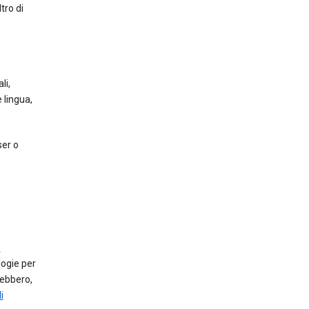
tro di
li,
 lingua,
ser o
d
logie per
ebbero,
i