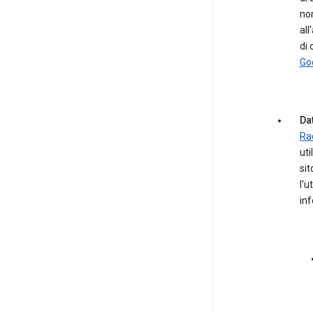
nom
all
di 
Go
Dat
Ra
uti
sit
l'u
in