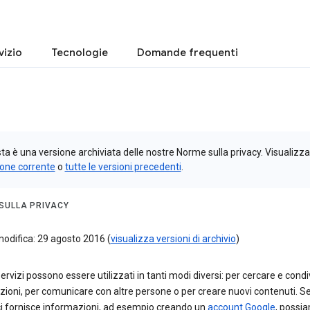
vizio
Tecnologie
Domande frequenti
a è una versione archiviata delle nostre Norme sulla privacy. Visualizza
ione corrente
o
tutte le versioni precedenti
.
SULLA PRIVACY
odifica: 29 agosto 2016 (
visualizza versioni di archivio
)
 servizi possono essere utilizzati in tanti modi diversi: per cercare e cond
ioni, per comunicare con altre persone o per creare nuovi contenuti. S
ci fornisce informazioni, ad esempio creando un
account Google
, possi