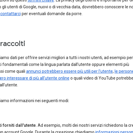
zioni su questi
termini chiave
. La privacy degli utenti è importante per G
 gli utenti di Google, nuovi o di vecchia data, dovrebbero conoscere le n
e
contattarci
per eventuali domande da porre.
 raccolti
amo dati per offrire servizi migliori a tutti i nostri utenti, ad esempio pe
 fondamentali come la lingua parlata dall'utente oppure elementi più
si come quali
annunci potrebbero essere più utili per l'utente
,
le person
ro interessare di più all'utente online
o quali video di YouTube potrebb
all'utente.
iamo informazioni nei seguenti modi:
i forniti dall'utente.
Ad esempio, molti dei nostri servizi richiedono la c
 un account Google. Durante la creazione chiediamo
informazioni person