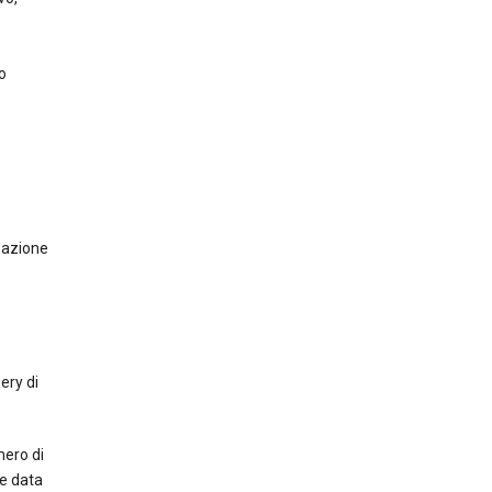
o
zzazione
ery di
mero di
 e data