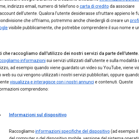
e, indirizzo email, numero di telefono o
carta di credito
da associare
'account dell'utente. Qualora l'utente desiderasse sfruttare appieno le f
condivisione che offriamo, potremmo anche chiedergli di creare un
profi
ogle
visibile pubblicamente, che potrebbe comprendere il suo nome e un
i che raccogliamo dall'utilizzo dei nostri servizi da parte dell'utente.
ccogliamo informazioni
sui servizi utilizzati dall'utente e sulla modalità 
lizzo, ad esempio quando viene guardato un video su YouTube, viene vis
o web su cui vengono utilizzati i nostri servizi pubblicitari, oppure quand
tente
visualizza e interagisce con i nostri annunci
e contenuti. Queste
formazioni comprendono:
Informazioni sul dispositivo
Raccogliamo
informazioni specifiche del dispositivo
(ad esempio il
del computer o del dispositivo mobile, versione del sistema operati