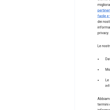
migliora
pertinen
facile e
dei nost
informaz
privacy.
Le nostr
Dat
Mod
Le 
inf
Abbiamo
termini 