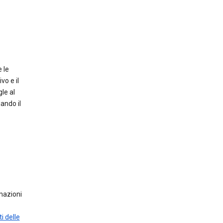
 le
vo e il
le al
ando il
mazioni
i delle