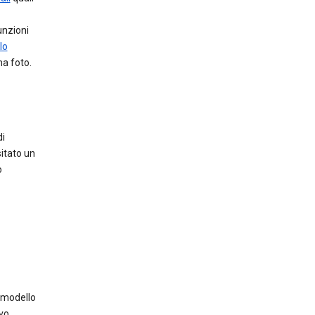
unzioni
lo
a foto.
di
itato un
o
 modello
vo,