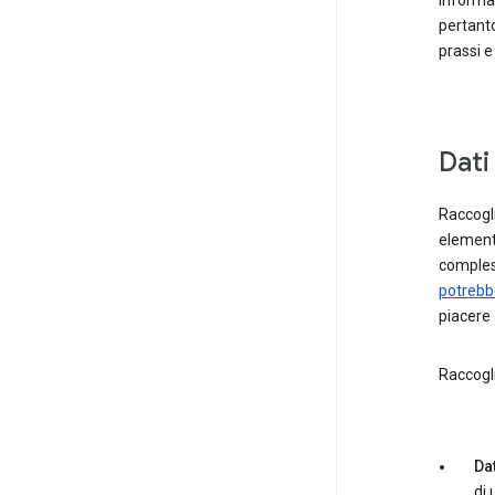
informa
pertanto
prassi 
Dati
Raccogli
elementi
comples
potrebbe
piacere 
Raccogl
Dat
di