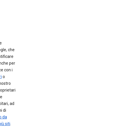
e
gle, che
tificare
anche per
e con i
i
o
 nostro
oprietari
le
itari, ad
i di
o da
iù siti
.