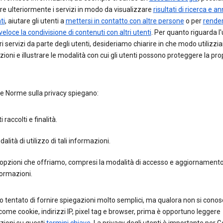
re ulteriormente i servizi in modo da visualizzare
risultati di ricerca e a
ti
, aiutare gli utenti a
mettersi in contatto con altre persone
o per
render
 veloce la condivisione di contenuti con altri utenti
. Per quanto riguarda l'
ri servizi da parte degli utenti, desideriamo chiarire in che modo utilizzi
ioni e illustrare le modalità con cui gli utenti possono proteggere la pro
e Norme sulla privacy spiegano:
i raccolti e finalità.
alità di utilizzo di tali informazioni.
opzioni che offriamo, compresi la modalità di accesso e aggiornamento
ormazioni.
 tentato di fornire spiegazioni molto semplici, ma qualora non si cono
come cookie, indirizzi IP, pixel tag e browser, prima è opportuno leggere