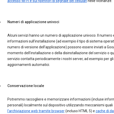
accesso Wi-Fi e sui ripetitori di segnale dei cellulari
nelle vicinanze.
Numeri di applicazione univoci
Alcuni servizi hanno un numero di applicazione univoco. Il numero e
informazioni sull’installazione (ad esempio il tipo di sistema operati
numero di versione dell’applicazione) possono essere inviati a Goog
momento dell’installazione o della disinstallazione del servizio o qu
servizio contatta periodicamente i nostri server, ad esempio per gli
aggiornamenti automatici.
Conservazione locale
Potremmo raccogliere e memorizzare informazioni (incluse infor
personali) localmente sul dispositivo utilizzando meccanismi quali
l'archiviazione web tramite browser
(incluso HTML 5) e
cache di dat