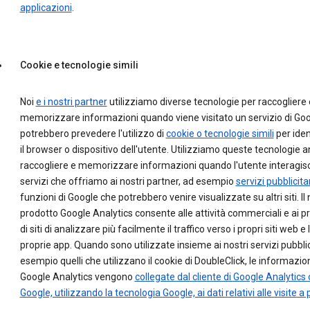
applicazioni
.
Cookie e tecnologie simili
Noi
e i nostri partner
utilizziamo diverse tecnologie per raccogliere 
memorizzare informazioni quando viene visitato un servizio di Goo
potrebbero prevedere l'utilizzo di
cookie o tecnologie simili
per iden
il browser o dispositivo dell'utente. Utilizziamo queste tecnologie 
raccogliere e memorizzare informazioni quando l'utente interagisc
servizi che offriamo ai nostri partner, ad esempio
servizi pubblicitar
funzioni di Google che potrebbero venire visualizzate su altri siti. Il
prodotto Google Analytics consente alle attività commerciali e ai pr
di siti di analizzare più facilmente il traffico verso i propri siti web e 
proprie app. Quando sono utilizzate insieme ai nostri servizi pubblic
esempio quelli che utilizzano il cookie di DoubleClick, le informazion
Google Analytics vengono
collegate dal cliente di Google Analytics 
Google, utilizzando la tecnologia Google, ai dati relativi alle visite a p