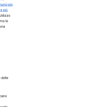
nnunci più
e più
utilizzo
amo le
pria
 delle
scano