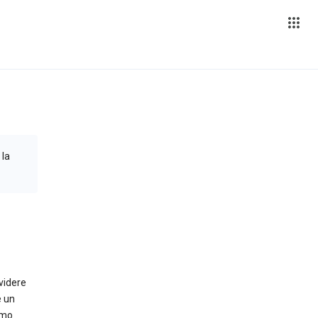
 la
ividere
e un
amo