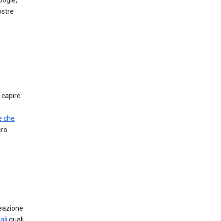
oogle,
ostre
r capire
e che
ero
reazione
ali
quali