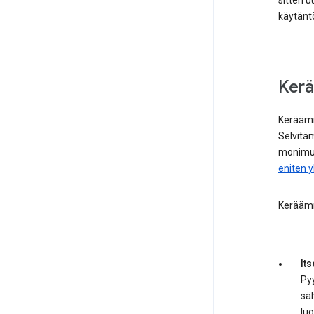
sitten 
käytänt
Ker
Keräämm
Selvitä
monimut
eniten 
Keräämme
Its
Py
säh
luo