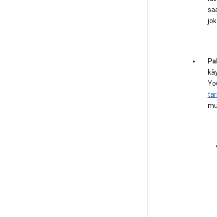
sa
jok
Pa
käy
You
ta
mu