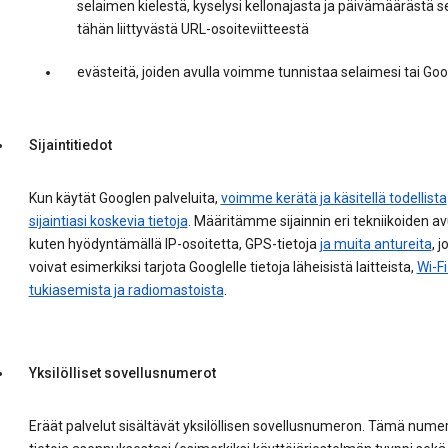
selaimen kielestä, kyselysi kellonajasta ja päivämäärästä s
tähän liittyvästä URL-osoiteviitteestä
evästeitä, joiden avulla voimme tunnistaa selaimesi tai Googl
Sijaintitiedot
Kun käytät Googlen palveluita,
voimme kerätä ja käsitellä todellista
sijaintiasi koskevia tietoja
. Määritämme sijainnin eri tekniikoiden avu
kuten hyödyntämällä IP-osoitetta, GPS-tietoja
ja muita antureita
, j
voivat esimerkiksi tarjota Googlelle tietoja läheisistä laitteista,
Wi-F
tukiasemista ja radiomastoista
.
Yksilölliset sovellusnumerot
Eräät palvelut sisältävät yksilöllisen sovellusnumeron. Tämä numer