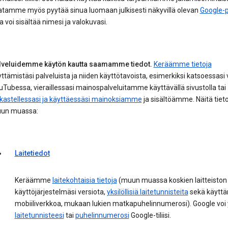
atamme myös pyytää sinua luomaan julkisesti näkyvillä olevan
Google-pr
a voi sisältää nimesi ja valokuvasi.
lveluidemme käytön kautta saamamme tiedot.
Keräämme tietoja
ttämistäsi palveluista ja niiden käyttötavoista, esimerkiksi katsoessasi
Tubessa, vieraillessasi mainospalveluitamme käyttävällä sivustolla tai
rkastellessasi ja käyttäessäsi mainoksiamme
ja sisältöämme. Näitä tieto
un muassa:
Laitetiedot
Keräämme
laitekohtaisia tietoja
(muun muassa koskien laitteiston 
käyttöjärjestelmäsi versiota,
yksilöllisiä laitetunnisteita
sekä käytt
mobiiliverkkoa, mukaan lukien matkapuhelinnumerosi). Google voi
laitetunnisteesi
tai
puhelinnumerosi
Google-tiliisi.