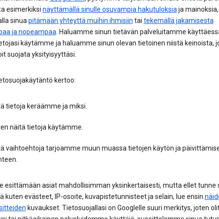
ta esimerkiksi
näyttämällä sinulle osuvampia hakutuloksia
ja mainoksia,
lla sinua
pitämään yhteyttä muihin ihmisiin
tai
tekemällä jakamisesta
paa ja nopeampaa
. Haluamme sinun tietävän palveluitamme käyttäessä
etojasi käytämme ja haluamme sinun olevan tietoinen niistä keinoista, j
oit suojata yksityisyyttäsi.
etosuojakäytäntö kertoo:
ä tietoja keräämme ja miksi.
ten näitä tietoja käytämme.
tä vaihtoehtoja tarjoamme muun muassa tietojen käytön ja päivittämis
hteen.
esittämään asiat mahdollisimman yksinkertaisesti, mutta ellet tunne s
tä kuten evästeet, IP-osoite, kuvapistetunnisteet ja selain, lue ensin
näid
sitteiden
kuvaukset. Tietosuojallasi on Googlelle suuri merkitys, joten oli