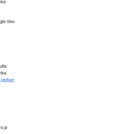
ekä
e-tilisi.
lla,
otka
i-verkon
o ja