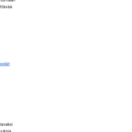
ustumaan
yttävää.
 pidät
.
tavaksi
uuksia,