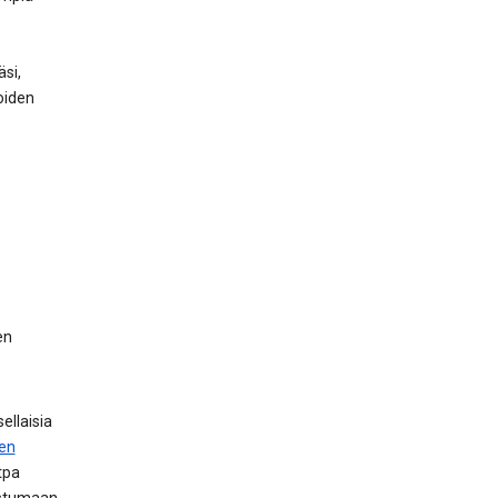
si,
oiden
en
ellaisia
en
tpa