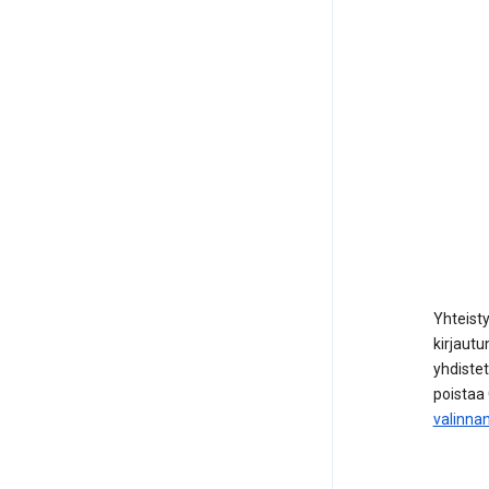
Yhteist
kirjautu
yhdistett
poistaa 
valinna