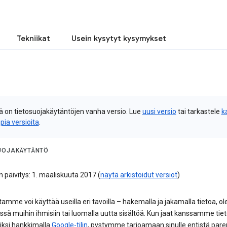
Tekniikat
Usein kysytyt kysymykset
 on tietosuojakäytäntöjen vanha versio. Lue
uusi versio
tai tarkastele
k
pia versioita
.
UOJAKÄYTÄNTÖ
n päivitys: 1. maaliskuuta 2017 (
näytä arkistoidut versiot
)
tamme voi käyttää useilla eri tavoilla – hakemalla ja jakamalla tietoa, o
sä muihin ihmisiin tai luomalla uutta sisältöä. Kun jaat kanssamme tiet
iksi hankkimalla
Google-tilin
, pystymme tarjoamaan sinulle entistä par