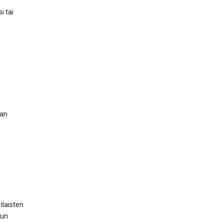
i tai
an
ilaisten
uun