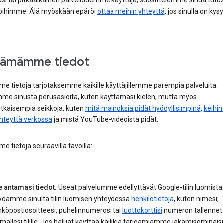
uusi tai pitkäaikainen palveluidemme käyttäjä, suosittelemme sinua tut
öihimme. Älä myöskään epäröi
ottaa meihin yhteyttä
, jos sinulla on kys
äämämme tiedot
e tietoja tarjotaksemme kaikille käyttäjillemme parempia palveluita.
mme sinusta perusasioita, kuten käyttämäsi kielen, mutta myös
kaisempia seikkoja, kuten
mitä mainoksia pidät hyödyllisimpinä
,
keihin
yhteyttä verkossa
ja mistä YouTube-videoista pidät.
 tietoja seuraavilla tavoilla:
e antamasi tiedot.
Useat palvelumme edellyttävät Google-tilin luomista
ydämme sinulta tilin luomisen yhteydessä
henkilötietoja
, kuten nimesi,
köpostiosoitteesi, puhelinnumerosi tai
luottokorttisi
numeron tallennet
mallesi tilille. Jos haluat käyttää kaikkia tarjoamiamme jakamisominais