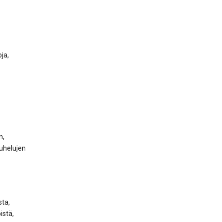
ja,
n,
puhelujen
sta,
istä,