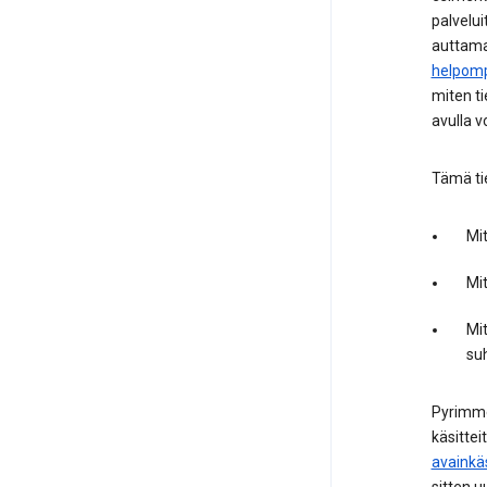
palvelui
auttama
helpom
miten ti
avulla v
Tämä ti
Mit
Mi
Mi
su
Pyrimme 
käsittei
avainkä