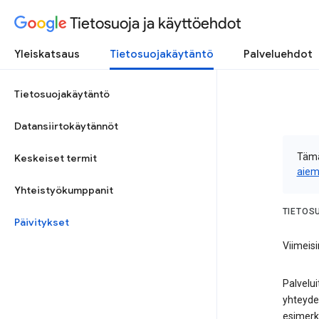
Tietosuoja ja käyttöehdot
Yleiskatsaus
Tietosuojakäytäntö
Palveluehdot
Tietosuojakäytäntö
Datansiirtokäytännöt
Tämä
Keskeiset termit
aiem
Yhteistyökumppanit
TIETOS
Päivitykset
Viimeisi
Palvelui
yhteydes
esimerk