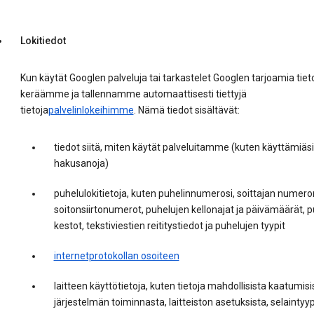
Lokitiedot
Kun käytät Googlen palveluja tai tarkastelet Googlen tarjoamia tieto
keräämme ja tallennamme automaattisesti tiettyjä
tietoja
palvelinlokeihimme
. Nämä tiedot sisältävät:
tiedot siitä, miten käytät palveluitamme (kuten käyttämiäsi
hakusanoja)
puhelulokitietoja, kuten puhelinnumerosi, soittajan numero
soitonsiirtonumerot, puhelujen kellonajat ja päivämäärät, 
kestot, tekstiviestien reititystiedot ja puhelujen tyypit
internetprotokollan osoiteen
laitteen käyttötietoja, kuten tietoja mahdollisista kaatumisi
järjestelmän toiminnasta, laitteiston asetuksista, selaintyyp