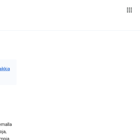
aikkia
lemalla
oja,
empia