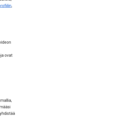
ofiilin
,
 videon
ja ovat
mallia,
ämääsi
 yhdistää