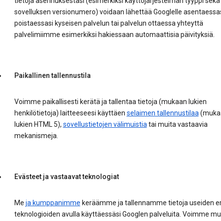
tietoja asennuksestasi (esimerkiksi käyttöjärjestelmän tyyppi sekä
sovelluksen versionumero) voidaan lähettää Googlelle asentaessas
poistaessasi kyseisen palvelun tai palvelun ottaessa yhteyttä
palvelimiimme esimerkiksi hakiessaan automaattisia päivityksiä.
Paikallinen tallennustila
Voimme paikallisesti kerätä ja tallentaa tietoja (mukaan lukien
henkilötietoja) laitteeseesi käyttäen
selaimen tallennustilaa
(muka
lukien HTML 5),
sovellustietojen välimuistia
tai muita vastaavia
mekanismeja.
Evästeet ja vastaavat teknologiat
Me
ja kumppanimme
keräämme ja tallennamme tietoja useiden er
teknologioiden avulla käyttäessäsi Googlen palveluita. Voimme m