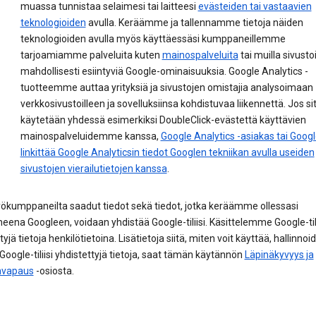
muassa tunnistaa selaimesi tai laitteesi
evästeiden tai vastaavien
teknologioiden
avulla. Keräämme ja tallennamme tietoja näiden
teknologioiden avulla myös käyttäessäsi kumppaneillemme
tarjoamiamme palveluita kuten
mainospalveluita
tai muilla sivustoi
mahdollisesti esiintyviä Google-ominaisuuksia. Google Analytics -
tuotteemme auttaa yrityksiä ja sivustojen omistajia analysoimaan
verkkosivustoilleen ja sovelluksiinsa kohdistuvaa liikennettä. Jos si
käytetään yhdessä esimerkiksi DoubleClick-evästettä käyttävien
mainospalveluidemme kanssa,
Google Analytics -asiakas tai Goog
linkittää Google Analyticsin tiedot Googlen tekniikan avulla useiden
sivustojen vierailutietojen kanssa
.
yökumppaneilta saadut tiedot sekä tiedot, jotka keräämme ollessasi
neena Googleen, voidaan yhdistää Google-tiliisi. Käsittelemme Google-til
yjä tietoja henkilötietoina. Lisätietoja siitä, miten voit käyttää, hallinnoid
Google-tiliisi yhdistettyjä tietoja, saat tämän käytännön
Läpinäkyvyys ja
nvapaus
-osiosta.