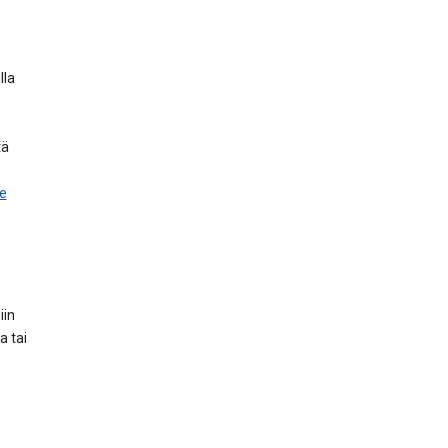
lla
tä
le
iin
a tai