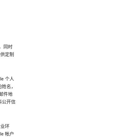
，同时
提供定制
e 个人
的姓名，
邮件地
料公开信
商业环
e 帐户