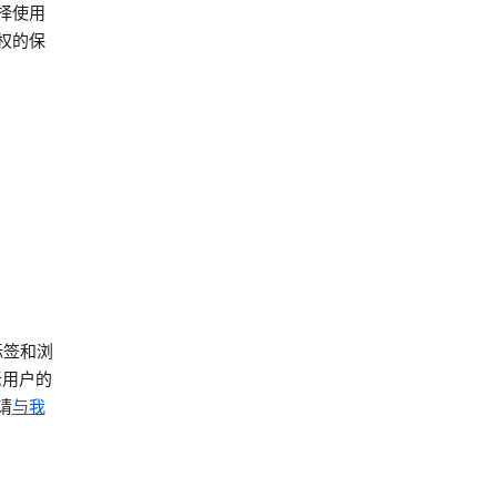
择使用
权的保
标签和浏
老用户的
请
与我