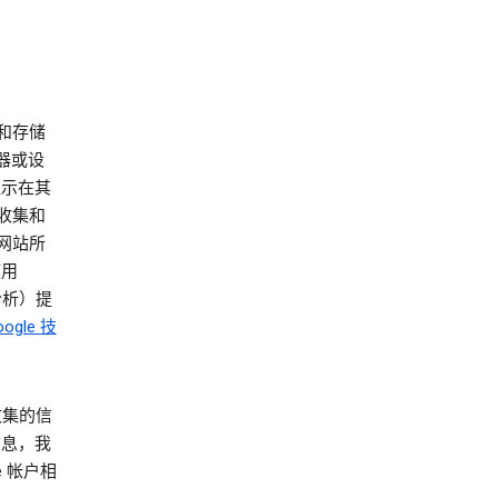
和存储
器或设
显示在其
术收集和
和网站所
使用
（分析）提
ogle 技
收集的信
信息，我
 帐户相