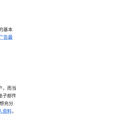
的基本
广告最
帐户，而当
电子邮件
想充分
个人资料
，