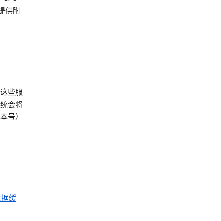
 提供附
当这些服
系统会将
版本号）
数据缓