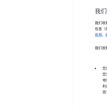
我们
我们收
信息（
有用
、
我们收
您
您
地
利
而