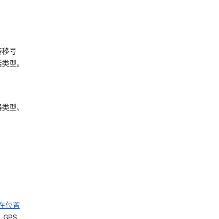
。
转移号
话类型。
器类型、
在位置
GPS