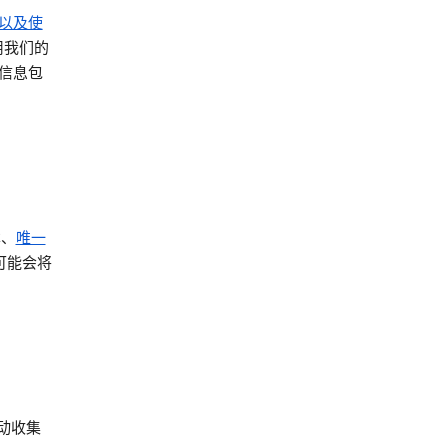
以及使
用我们的
信息包
本、
唯一
可能会将
自动收集