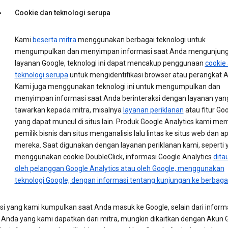
Cookie dan teknologi serupa
Kami
beserta mitra
menggunakan berbagai teknologi untuk
mengumpulkan dan menyimpan informasi saat Anda mengunjung
layanan Google, teknologi ini dapat mencakup penggunaan
cookie
teknologi serupa
untuk mengidentifikasi browser atau perangkat 
Kami juga menggunakan teknologi ini untuk mengumpulkan dan
menyimpan informasi saat Anda berinteraksi dengan layanan yan
tawarkan kepada mitra, misalnya
layanan periklanan
atau fitur Go
yang dapat muncul di situs lain. Produk Google Analytics kami m
pemilik bisnis dan situs menganalisis lalu lintas ke situs web dan ap
mereka. Saat digunakan dengan layanan periklanan kami, seperti 
menggunakan cookie DoubleClick, informasi Google Analytics
dita
oleh pelanggan Google Analytics atau oleh Google, menggunakan
teknologi Google, dengan informasi tentang kunjungan ke berbagai
si yang kami kumpulkan saat Anda masuk ke Google, selain dari inform
 Anda yang kami dapatkan dari mitra, mungkin dikaitkan dengan Akun 