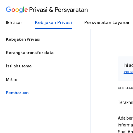
Privasi & Persyaratan
Ikhtisar
Kebijakan Privasi
Persyaratan Layanan
Kebijakan Privasi
Kerangka transfer data
Ini a
Istilah utama
vers
Mitra
KEBIJA
Pembaruan
Terakhir
Ada ber
informa
Saat An