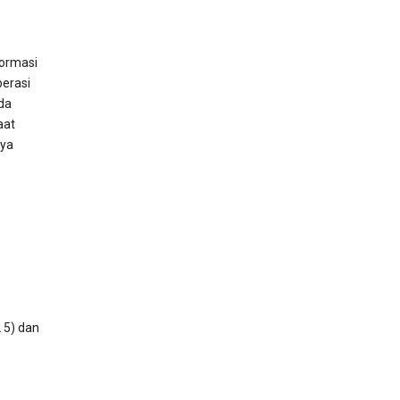
formasi
perasi
da
aat
nya
 5) dan