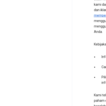
kami da
dan ikl
memperc
menggun
menggun
Anda.
Kebijak
In
Ca
Pi
inf
Kami te
paham de