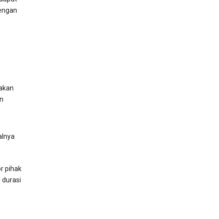
engan
akan
n
alnya
r pihak
 durasi