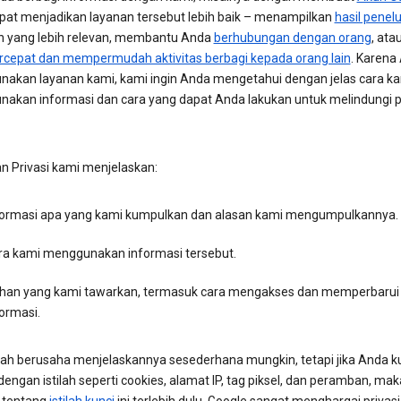
pat menjadikan layanan tersebut lebih baik – menampilkan
hasil penel
an yang lebih relevan, membantu Anda
berhubungan dengan orang
, ata
epat dan mempermudah aktivitas berbagi kepada orang lain
. Karena
akan layanan kami, kami ingin Anda mengetahui dengan jelas cara k
akan informasi dan cara yang dapat Anda lakukan untuk melindungi pr
an Privasi kami menjelaskan:
formasi apa yang kami kumpulkan dan alasan kami mengumpulkannya.
ra kami menggunakan informasi tersebut.
lihan yang kami tawarkan, termasuk cara mengakses dan memperbarui
ormasi.
lah berusaha menjelaskannya sesederhana mungkin, tetapi jika Anda k
ngan istilah seperti cookies, alamat IP, tag piksel, dan peramban, mak