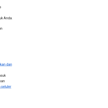
s
uk Anda.
un
kan dan
asuk
kan
 seluler