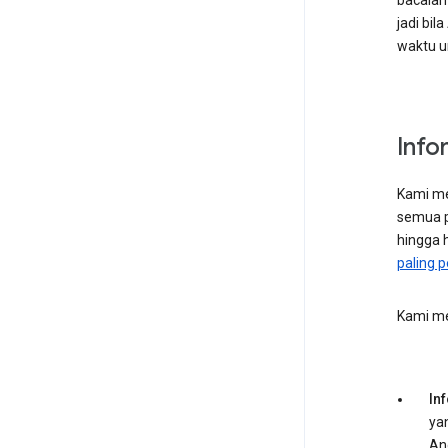
bacalah
jadi bi
waktu u
Info
Kami me
semua p
hingga h
paling p
Kami me
In
ya
An