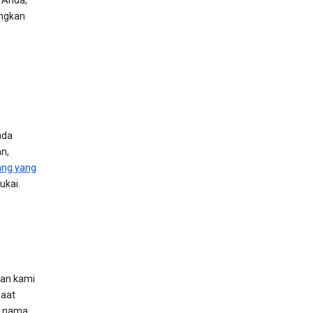
i Anda,
angkan
ada
n,
ang yang
ukai.
nan kami
aat
a nama,