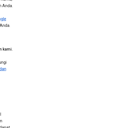
n Anda.
ogle
 Anda.
n kami.
ungi
 dan
l
an
 dapat