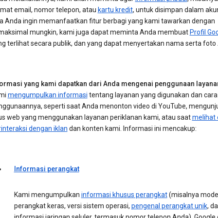
amat email, nomor telepon, atau
kartu kredit
, untuk disimpan dalam aku
ka Anda ingin memanfaatkan fitur berbagi yang kami tawarkan dengan
maksimal mungkin, kami juga dapat meminta Anda membuat
Profil Go
ng terlihat secara publik, dan yang dapat menyertakan nama serta foto
formasi yang kami dapatkan dari Anda mengenai penggunaan layana
mi
mengumpulkan informasi
tentang layanan yang digunakan dan cara
nggunaannya, seperti saat Anda menonton video di YouTube, mengunj
tus web yang menggunakan layanan periklanan kami, atau saat
melihat
interaksi dengan iklan
dan konten kami. Informasi ini mencakup:
Informasi perangkat
Kami mengumpulkan
informasi khusus perangkat
(misalnya mode
perangkat keras, versi sistem operasi,
pengenal perangkat unik
, d
informasi jaringan seluler, termasuk nomor telepon Anda). Google