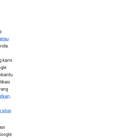
i
 atau
Anda.
g kami
ogle
embantu
likasi
yang
utkan,
 situs
.
asi
Google