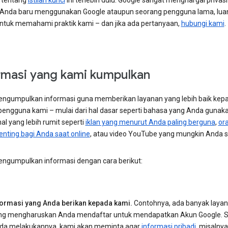
 tentang
istilah kunci
ini terlebih dulu. Google sangat menghargai privas
la Anda baru menggunakan Google ataupun seorang pengguna lama, lu
ntuk memahami praktik kami – dan jika ada pertanyaan,
hubungi kami
.
rmasi yang kami kumpulkan
ngumpulkan informasi guna memberikan layanan yang lebih baik kep
engguna kami – mulai dari hal dasar seperti bahasa yang Anda gunaka
al yang lebih rumit seperti
iklan yang menurut Anda paling berguna
,
or
enting bagi Anda saat online
, atau video YouTube yang mungkin Anda s
ngumpulkan informasi dengan cara berikut:
formasi yang Anda berikan kepada kami.
Contohnya, ada banyak laya
ng mengharuskan Anda mendaftar untuk mendapatkan Akun Google. S
da melakukannya, kami akan meminta agar
informasi pribadi
, misalny