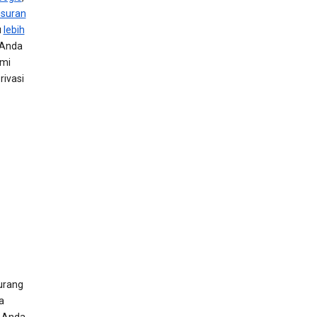
usuran
u
lebih
 Anda
ami
ivasi
urang
a