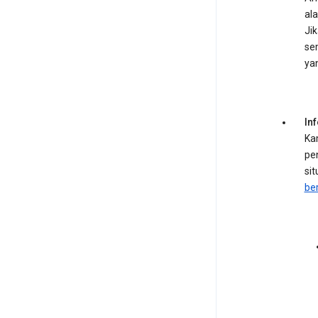
al
Ji
se
ya
In
Ka
pe
si
ber