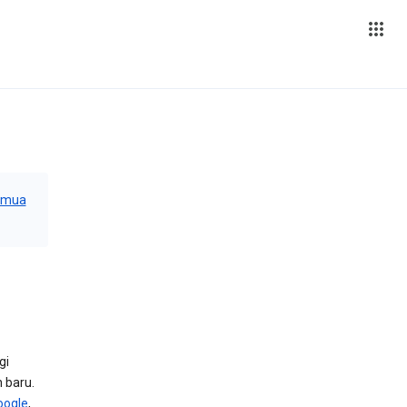
emua
gi
 baru.
oogle
,