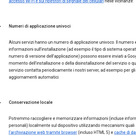
accesso Wi-Fi e sui ripetitori di segnale dei cellulari
nelle vicinanze.
Numeri di applicazione univoci
Alcuni servizi hanno un numero di applicazione univoco. Il numero e
informazioni sull’installazione (ad esempio il tipo di sistema operati
numero di versione dell’applicazione) possono essere inviati a Goog
momento dell’installazione o della disinstallazione del servizio o qu
servizio contatta periodicamente i nostri server, ad esempio per gli
aggiornamenti automatici.
Conservazione locale
Potremmo raccogliere e memorizzare informazioni (incluse infor
personali) localmente sul dispositivo utilizzando meccanismi quali
l'archiviazione web tramite browser
(incluso HTML 5) e
cache di dat