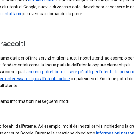
zioni su questi
termini chiave
. La privacy degli utenti è importante per G
 gli utenti di Google, nuovi o di vecchia data, dovrebbero conoscere le n
e
contattarci
per eventuali domande da porre.
 raccolti
amo dati per offrire servizi migliori a tutti i nostri utenti, ad esempio pe
 fondamentali come la lingua parlata dall'utente oppure elementi più
si come quali
annunci potrebbero essere più utili per l'utente
,
le person
ro interessare di più all'utente online
o quali video di YouTube potrebb
all'utente.
iamo informazioni nei seguenti modi:
i forniti dall'utente.
Ad esempio, molti dei nostri servizi richiedono la c
 un account Google. Durante la creazione chiediamo
informazioni person