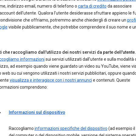
e, indirizzo email, numero di telefono o
carta di credito
da associare
'account dell'utente. Qualora l'utente desiderasse sfruttare appieno le f
condivisione che offriamo, potremmo anche chiedergli di creare un
profi
ogle
visibile pubblicamente, che potrebbe comprendere il suo nome e un
i che raccogliamo dall'utilizzo dei nostri servizi da parte dell'utente.
ccogliamo informazioni
sui servizi utilizzati dall'utente e sulla modalità 
lizzo, ad esempio quando viene guardato un video su YouTube, viene vis
o web su cui vengono utilizzati i nostri servizi pubblicitari, oppure quand
tente
visualizza e interagisce con i nostri annunci
e contenuti. Queste
formazioni comprendono:
Informazioni sul dispositivo
Raccogliamo
informazioni specifiche del dispositivo
(ad esempio il
del computer o del dispositivo mobile, versione del sistema operati