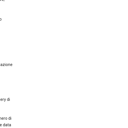
o
zzazione
ery di
mero di
 e data