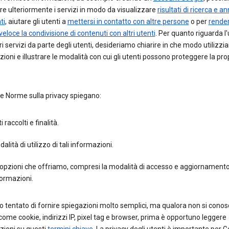
re ulteriormente i servizi in modo da visualizzare
risultati di ricerca e a
ti
, aiutare gli utenti a
mettersi in contatto con altre persone
o per
render
 veloce la condivisione di contenuti con altri utenti
. Per quanto riguarda l'
ri servizi da parte degli utenti, desideriamo chiarire in che modo utilizzi
ioni e illustrare le modalità con cui gli utenti possono proteggere la pro
e Norme sulla privacy spiegano:
i raccolti e finalità.
alità di utilizzo di tali informazioni.
opzioni che offriamo, compresi la modalità di accesso e aggiornamento
ormazioni.
 tentato di fornire spiegazioni molto semplici, ma qualora non si cono
come cookie, indirizzi IP, pixel tag e browser, prima è opportuno leggere