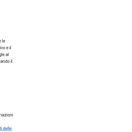
 le
vo e il
le al
ando il
mazioni
i delle