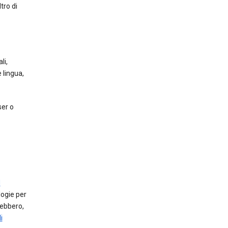
tro di
li,
 lingua,
ser o
d
logie per
ebbero,
i