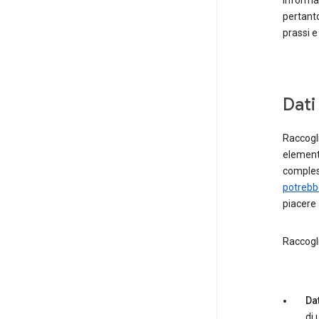
informa
pertanto
prassi 
Dati
Raccogli
elementi
comples
potrebbe
piacere 
Raccogl
Dat
di