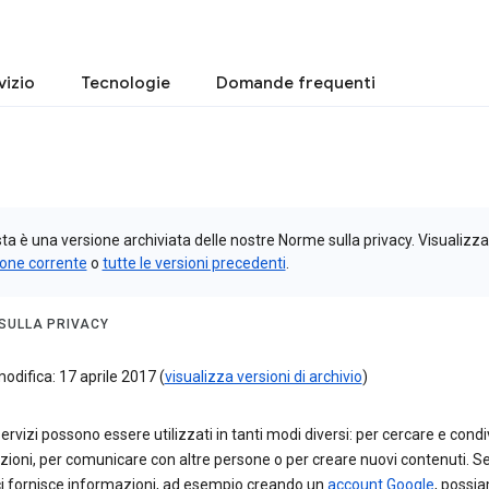
vizio
Tecnologie
Domande frequenti
a è una versione archiviata delle nostre Norme sulla privacy. Visualizza
ione corrente
o
tutte le versioni precedenti
.
SULLA PRIVACY
odifica: 17 aprile 2017 (
visualizza versioni di archivio
)
 servizi possono essere utilizzati in tanti modi diversi: per cercare e cond
ioni, per comunicare con altre persone o per creare nuovi contenuti. S
ci fornisce informazioni, ad esempio creando un
account Google
, possi