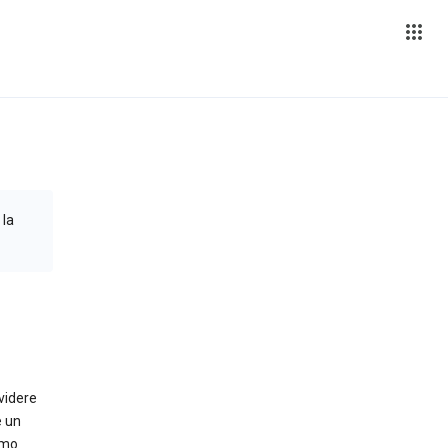
 la
ividere
e un
amo