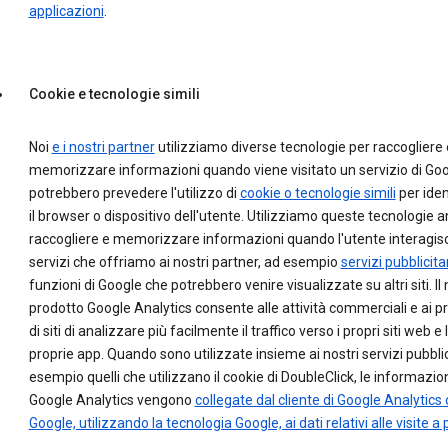
applicazioni
.
Cookie e tecnologie simili
Noi
e i nostri partner
utilizziamo diverse tecnologie per raccogliere 
memorizzare informazioni quando viene visitato un servizio di Goo
potrebbero prevedere l'utilizzo di
cookie o tecnologie simili
per iden
il browser o dispositivo dell'utente. Utilizziamo queste tecnologie 
raccogliere e memorizzare informazioni quando l'utente interagisc
servizi che offriamo ai nostri partner, ad esempio
servizi pubblicitar
funzioni di Google che potrebbero venire visualizzate su altri siti. Il
prodotto Google Analytics consente alle attività commerciali e ai pr
di siti di analizzare più facilmente il traffico verso i propri siti web e 
proprie app. Quando sono utilizzate insieme ai nostri servizi pubblic
esempio quelli che utilizzano il cookie di DoubleClick, le informazion
Google Analytics vengono
collegate dal cliente di Google Analytics 
Google, utilizzando la tecnologia Google, ai dati relativi alle visite a p