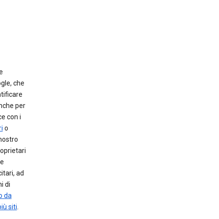
e
gle, che
tificare
anche per
e con i
i
o
 nostro
oprietari
le
itari, ad
i di
o da
iù siti
.