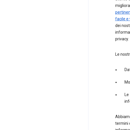
migliora
pertinen
facile e
dei nost
informaz
privacy.
Le nostr
Dat
Mod
Le 
inf
Abbiamo
termini 