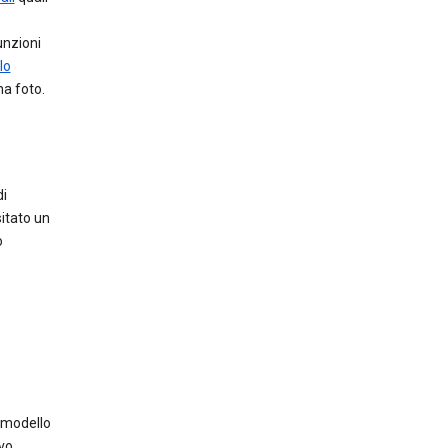
unzioni
lo
a foto.
di
itato un
o
 modello
vo,