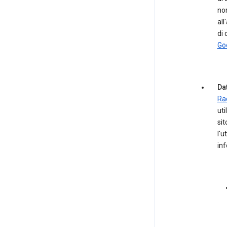
nom
all
di 
Go
Dat
Ra
uti
sit
l'u
in