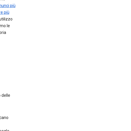
nnunci più
e più
utilizzo
amo le
pria
 delle
scano