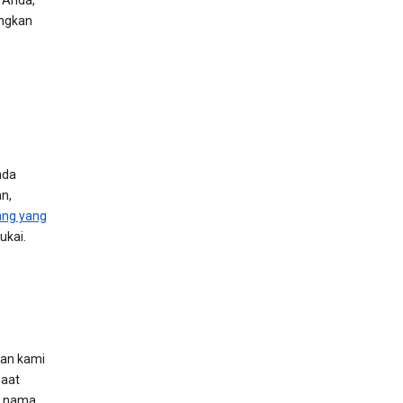
i Anda,
angkan
ada
n,
ang yang
ukai.
nan kami
aat
a nama,