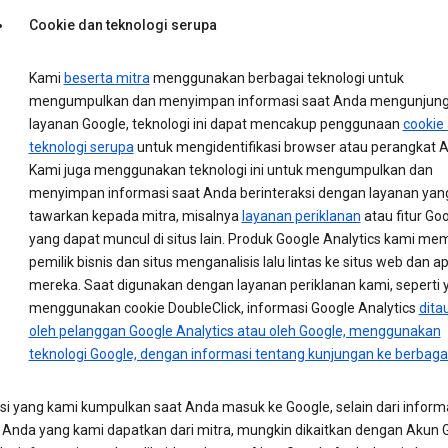
Cookie dan teknologi serupa
Kami
beserta mitra
menggunakan berbagai teknologi untuk
mengumpulkan dan menyimpan informasi saat Anda mengunjung
layanan Google, teknologi ini dapat mencakup penggunaan
cookie
teknologi serupa
untuk mengidentifikasi browser atau perangkat 
Kami juga menggunakan teknologi ini untuk mengumpulkan dan
menyimpan informasi saat Anda berinteraksi dengan layanan yan
tawarkan kepada mitra, misalnya
layanan periklanan
atau fitur Go
yang dapat muncul di situs lain. Produk Google Analytics kami m
pemilik bisnis dan situs menganalisis lalu lintas ke situs web dan ap
mereka. Saat digunakan dengan layanan periklanan kami, seperti 
menggunakan cookie DoubleClick, informasi Google Analytics
dita
oleh pelanggan Google Analytics atau oleh Google, menggunakan
teknologi Google, dengan informasi tentang kunjungan ke berbagai
si yang kami kumpulkan saat Anda masuk ke Google, selain dari inform
 Anda yang kami dapatkan dari mitra, mungkin dikaitkan dengan Akun 