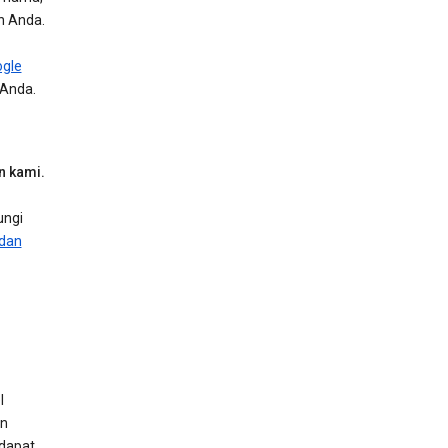
n Anda.
ogle
 Anda.
n kami.
ungi
 dan
l
an
 dapat