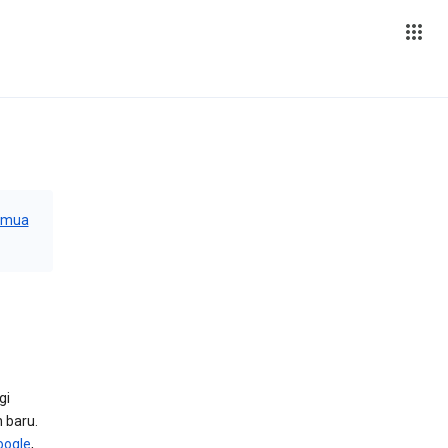
emua
gi
 baru.
oogle
,