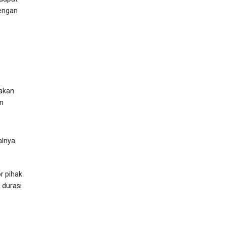
engan
akan
n
alnya
r pihak
 durasi