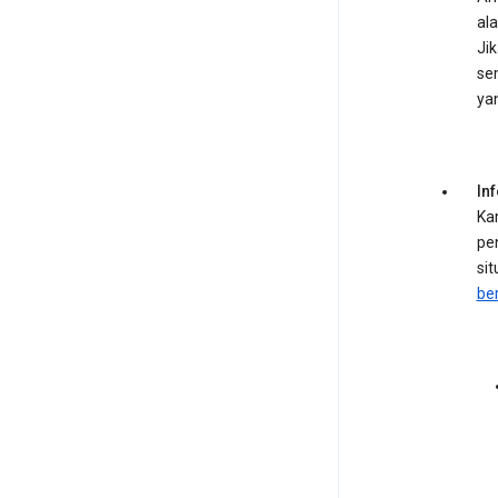
al
Ji
se
ya
In
Ka
pe
si
ber