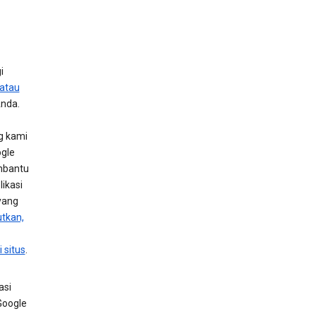
i
 atau
Anda.
g kami
ogle
embantu
likasi
yang
utkan,
 situs
.
asi
Google