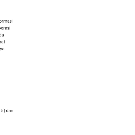
formasi
perasi
da
aat
nya
 5) dan