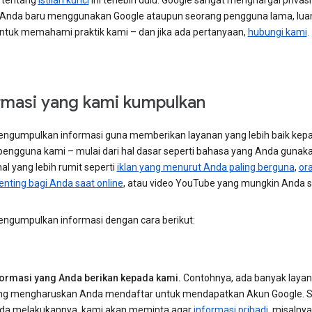
 tentang
istilah kunci
ini terlebih dulu. Google sangat menghargai privas
la Anda baru menggunakan Google ataupun seorang pengguna lama, lu
ntuk memahami praktik kami – dan jika ada pertanyaan,
hubungi kami
.
rmasi yang kami kumpulkan
ngumpulkan informasi guna memberikan layanan yang lebih baik kep
engguna kami – mulai dari hal dasar seperti bahasa yang Anda gunaka
al yang lebih rumit seperti
iklan yang menurut Anda paling berguna
,
or
enting bagi Anda saat online
, atau video YouTube yang mungkin Anda s
ngumpulkan informasi dengan cara berikut:
formasi yang Anda berikan kepada kami.
Contohnya, ada banyak laya
ng mengharuskan Anda mendaftar untuk mendapatkan Akun Google. S
da melakukannya, kami akan meminta agar
informasi pribadi
, misalny