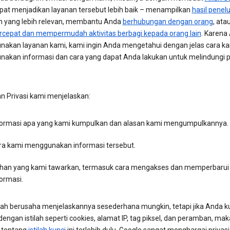
pat menjadikan layanan tersebut lebih baik – menampilkan
hasil penel
an yang lebih relevan, membantu Anda
berhubungan dengan orang
, ata
epat dan mempermudah aktivitas berbagi kepada orang lain
. Karena
akan layanan kami, kami ingin Anda mengetahui dengan jelas cara k
akan informasi dan cara yang dapat Anda lakukan untuk melindungi pr
an Privasi kami menjelaskan:
formasi apa yang kami kumpulkan dan alasan kami mengumpulkannya.
ra kami menggunakan informasi tersebut.
lihan yang kami tawarkan, termasuk cara mengakses dan memperbarui
ormasi.
lah berusaha menjelaskannya sesederhana mungkin, tetapi jika Anda k
ngan istilah seperti cookies, alamat IP, tag piksel, dan peramban, mak