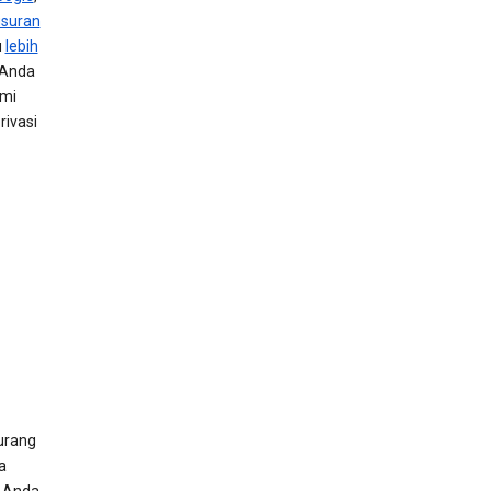
usuran
u
lebih
 Anda
ami
ivasi
urang
a