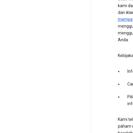
kami da
dan ikl
memperc
menggun
menggun
Anda.
Kebijak
In
Ca
Pi
inf
Kami te
paham de