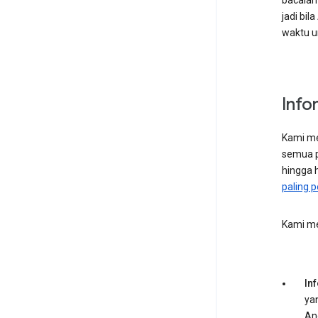
bacalah
jadi bi
waktu u
Info
Kami me
semua p
hingga h
paling p
Kami me
In
ya
An