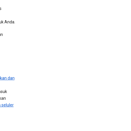
s
uk Anda.
un
kan dan
asuk
kan
 seluler