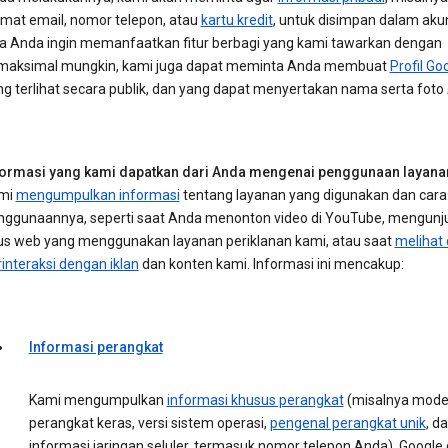
amat email, nomor telepon, atau
kartu kredit
, untuk disimpan dalam aku
ka Anda ingin memanfaatkan fitur berbagi yang kami tawarkan dengan
maksimal mungkin, kami juga dapat meminta Anda membuat
Profil Go
ng terlihat secara publik, dan yang dapat menyertakan nama serta foto
formasi yang kami dapatkan dari Anda mengenai penggunaan layana
mi
mengumpulkan informasi
tentang layanan yang digunakan dan cara
nggunaannya, seperti saat Anda menonton video di YouTube, mengunj
tus web yang menggunakan layanan periklanan kami, atau saat
melihat
interaksi dengan iklan
dan konten kami. Informasi ini mencakup:
Informasi perangkat
Kami mengumpulkan
informasi khusus perangkat
(misalnya mode
perangkat keras, versi sistem operasi,
pengenal perangkat unik
, d
informasi jaringan seluler, termasuk nomor telepon Anda). Google