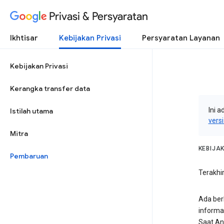
Privasi & Persyaratan
Ikhtisar
Kebijakan Privasi
Persyaratan Layanan
Kebijakan Privasi
Kerangka transfer data
Ini a
Istilah utama
vers
Mitra
KEBIJA
Pembaruan
Terakhi
Ada ber
informa
Saat An