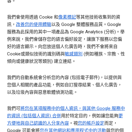
容。
我們會使用透過 Cookie 和
像素標記
等其他技術收集到的資
訊，
改善您的使用體驗
以及 Google 整體服務品質。Google
服務為此採用的其中一項產品為 Google Analytics (分析)。舉
例來說，我們會儲存您的語言偏好設定，讓旗下服務以您偏
好的語言顯示。向您放送個人化廣告時，我們不會將來自
Cookie或類似技術的識別碼與
敏感類別
(例如種族、宗教、性
傾向或健康狀況等類別) 建立連結。
我們的自動系統會分析您的內容 (包括電子郵件)，以提供與
您個人相關的產品功能，例如自訂搜尋結果、個人化廣告，
以及垃圾內容與惡意軟體偵測功能。
我們可
將您在某項服務中的個人資訊，與其他 Google 服務中
的資訊 (包括個人資訊) 合併
用於特定目的，例如讓您能夠
更
方便地與自己認識的人分享內容
。視
您的帳戶設定
而定，
Google 可能會將
您在其他網站和應用程式中的活動
與您的個