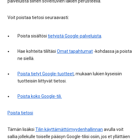
palveluista siihen soveltuvien lakien perusteella.
Voit poistaa tietosi seuraavasti:
Poista sisältösi
tietyistä Google-palveluista
.
Hae kohteita tililtäsi
Omat tapahtumat
‑kohdassa ja poista
ne siellä.
Poista tietyt Google-tuotteet
, mukaan lukien kyseisiin
tuotteisiin liittyvät tietosi.
Poista koko Google-tili.
Poista tietosi
Tämän lisäksi
Tilin käyttämättömyydenhallinnan
avulla voit
sallia jollekulle toiselle pääsyn Google-tilisi osiin, jos et yllättäen