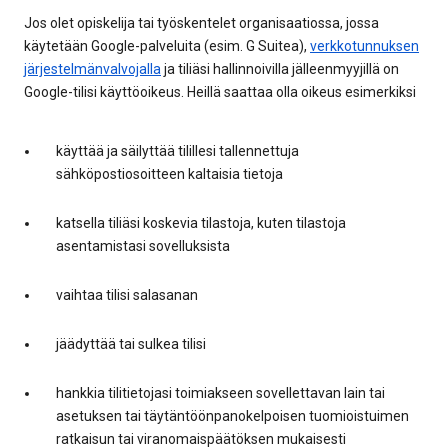
Jos olet opiskelija tai työskentelet organisaatiossa, jossa
käytetään Google-palveluita (esim. G Suitea),
verkkotunnuksen
järjestelmänvalvojalla
ja tiliäsi hallinnoivilla jälleenmyyjillä on
Google-tilisi käyttöoikeus. Heillä saattaa olla oikeus esimerkiksi
käyttää ja säilyttää tilillesi tallennettuja
sähköpostiosoitteen kaltaisia tietoja
katsella tiliäsi koskevia tilastoja, kuten tilastoja
asentamistasi sovelluksista
vaihtaa tilisi salasanan
jäädyttää tai sulkea tilisi
hankkia tilitietojasi toimiakseen sovellettavan lain tai
asetuksen tai täytäntöönpanokelpoisen tuomioistuimen
ratkaisun tai viranomaispäätöksen mukaisesti