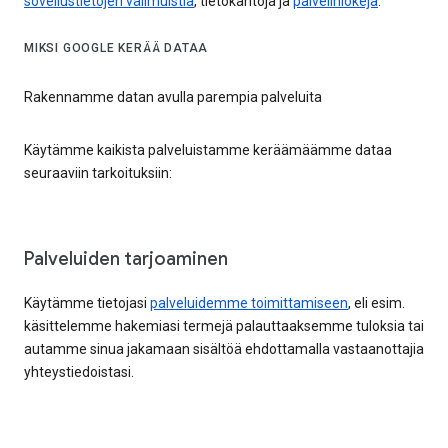
sovellustietojen välimuistia
, tietokantoja ja
palvelinlokeja
.
MIKSI GOOGLE KERÄÄ DATAA
Rakennamme datan avulla parempia palveluita
Käytämme kaikista palveluistamme keräämäämme dataa
seuraaviin tarkoituksiin:
Palveluiden tarjoaminen
Käytämme tietojasi
palveluidemme toimittamiseen
, eli esim.
käsittelemme hakemiasi termejä palauttaaksemme tuloksia tai
autamme sinua jakamaan sisältöä ehdottamalla vastaanottajia
yhteystiedoistasi.