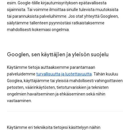
esim. Google-tilille kirjautumisyrityksen epätavallisesta
sijainnista. Tai voimme ilmoittaa sinulle tulevista muutoksista
tai parannuksista palveluihimme. Jos otat yhteyttä Googleen,
säilytämme tallenteen pyynnöstäsi ratkaistaksemme
mahdollisesti kokemiasi ongelmia.
Googlen, sen käyttäjien ja yleisön suojelu
Käytämme tietoja auttaaksemme parantamaan
palveluidemme
turvallisuutta ja luotettavuutta
. Tähän kuuluu
Googlea, käyttäjiämme tai yleisöä mahdollisesti vahingoittavien
petosten, väärinkäytösten, tietoturvariskien ja teknisten
ongelmien havaitseminen ja ehkäiseminen sekä niihin
vastaaminen.
Käytämme eri tekniikoita tietojesi käsittelyyn näihin