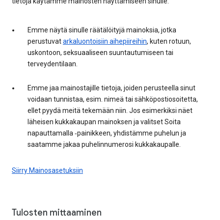
tietoja käytämme mainosten näyttämiseen sinulle.
Emme näytä sinulle räätälöityjä mainoksia, jotka
perustuvat
arkaluontoisiin aihepiireihin
, kuten rotuun,
uskontoon, seksuaaliseen suuntautumiseen tai
terveydentilaan.
Emme jaa mainostajille tietoja, joiden perusteella sinut
voidaan tunnistaa, esim. nimeä tai sähköpostiosoitetta,
ellet pyydä meitä tekemään niin. Jos esimerkiksi näet
läheisen kukkakaupan mainoksen ja valitset Soita
napauttamalla ‑painikkeen, yhdistämme puhelun ja
saatamme jakaa puhelinnumerosi kukkakaupalle.
Siirry Mainosasetuksiin
Tulosten mittaaminen