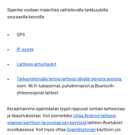
Sijaintisi voidaan määrittää vaihtelevalla tarkkuudella
seuraavilla keinoilla:
GPS
IP-osoite
Laitteesi anturitiedot
Tarkastelemalla tietoja laitteesi lähellä olevista asioista
,
esim. Wi-Fi-tukiasemat, puhelinmastot ja Bluetooth-
yhteensopivat laitteet
Keräämämme sijaintidatan tyypit riippuvat osittain laitteestasi
ja tiliasetuksistasi. Voit esimerkiksi
ottaa Android-laitteesi
sijainnin käyttöön tai poistaa sen käytöstä
laitteen Asetukset-
sovelluksessa. Voit myös ottaa
Sijaintihistorian
käyttöön, jos