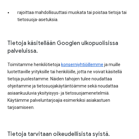
rajoittaa mahdollisuuttasi muokata tai poistaa tietoja tai
tietosuoja-asetuksia.
Tietoja käsitellään Googlen ulkopuolisissa
palveluissa.
Toimitamme henkilötietoja
konserniyhtiöillemme
ja muille
luotettaville yrityksille tai henkilöille, jotta ne voivat käsitellä
tietoja puolestamme. Näiden tahojen tulee noudattaa
ohjeitamme ja tietosuojakäytäntöämme sekä noudattaa
asiaankuuluvia yksityisyys- ja tietosuojamenetelmiä.
Käytämme palveluntarjoajia esimerkiksi asiakastuen
tarjoamiseen.
Tietoja tarvitaan oikeudellisista syistä.