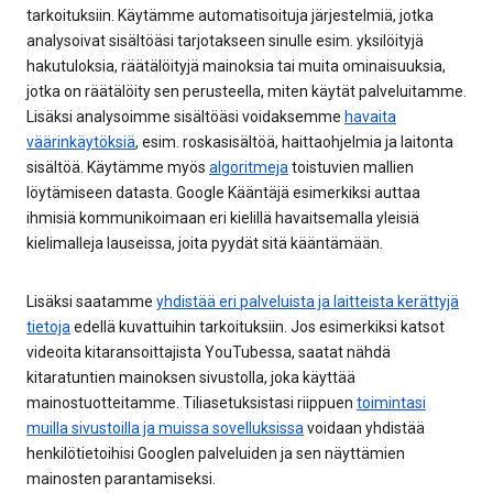
tarkoituksiin. Käytämme automatisoituja järjestelmiä, jotka
analysoivat sisältöäsi tarjotakseen sinulle esim. yksilöityjä
hakutuloksia, räätälöityjä mainoksia tai muita ominaisuuksia,
jotka on räätälöity sen perusteella, miten käytät palveluitamme.
Lisäksi analysoimme sisältöäsi voidaksemme
havaita
väärinkäytöksiä
, esim. roskasisältöä, haittaohjelmia ja laitonta
sisältöä. Käytämme myös
algoritmeja
toistuvien mallien
löytämiseen datasta. Google Kääntäjä esimerkiksi auttaa
ihmisiä kommunikoimaan eri kielillä havaitsemalla yleisiä
kielimalleja lauseissa, joita pyydät sitä kääntämään.
Lisäksi saatamme
yhdistää eri palveluista ja laitteista kerättyjä
tietoja
edellä kuvattuihin tarkoituksiin. Jos esimerkiksi katsot
videoita kitaransoittajista YouTubessa, saatat nähdä
kitaratuntien mainoksen sivustolla, joka käyttää
mainostuotteitamme. Tiliasetuksistasi riippuen
toimintasi
muilla sivustoilla ja muissa sovelluksissa
voidaan yhdistää
henkilötietoihisi Googlen palveluiden ja sen näyttämien
mainosten parantamiseksi.