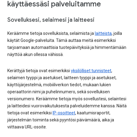
käyttäessäsi palveluitamme
Sovelluksesi, selaimesi ja laitteesi
Keräämme tietoja sovelluksista, selaimista ja
laitteista
, joilla
käytät Google-palveluita. Tämä auttaa meitä esimerkiksi
tarjoamaan automaattisia tuotepäivityksiä ja himmentämään
näyttöä akun ollessa vähissä.
Kerättyjä tietoja ovat esimerkiksi
yksilölliset tunnisteet
,
selaimen tyyppi ja asetukset, laitteen tyyppi ja asetukset,
käyttöjärjestelmä, mobiiliverkon tiedot, mukaan lukien
operaattorin nimi ja puhelinnumero, sekä sovelluksen
versionumero. Keräämme tietoja myös sovellustesi, selaintesi
ja laitteidesi vuorovaikutuksesta palveluidemme kanssa. Näitä
tietoja ovat esimerkiksi
IP-osoitteet
, kaatumisraportit,
järjestelmän toiminta sekä pyyntösi päivämäärä, aika ja
viittaava URL-osoite.