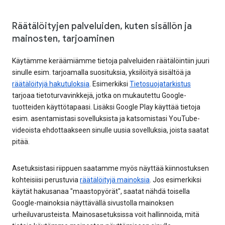
Räätälöityjen palveluiden, kuten sisällön ja
mainosten, tarjoaminen
Käytämme keräämiämme tietoja palveluiden räätälöintiin juuri
sinulle esim. tarjoamalla suosituksia, yksilöityä sisältöä ja
räätälöityjä hakutuloksia
. Esimerkiksi
Tietosuojatarkistus
tarjoaa tietoturvavinkkejä, jotka on mukautettu Google-
tuotteiden käyttötapaasi. Lisäksi Google Play käyttää tietoja
esim. asentamistasi sovelluksista ja katsomistasi YouTube-
videoista ehdottaakseen sinulle uusia sovelluksia, joista saatat
pitää.
Asetuksistasi riippuen saatamme myös näyttää kiinnostuksen
kohteisiisi perustuvia
räätälöityjä mainoksia
. Jos esimerkiksi
käytät hakusanaa "maastopyörät", saatat nähdä toisella
Google-mainoksia näyttävällä sivustolla mainoksen
urheiluvarusteista. Mainosasetuksissa voit hallinnoida, mitä