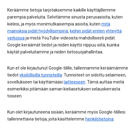
Keräämme tietoja tarjotaksemme kaikille käyttäjillemme
parempia palveluita. Selvitämme sinusta perusasioita, kuten
kielesi, ja myös monimutkaisempia asioita, kuten
mitä
mainoksia pidät hyödyllisimpinä
,
keihin pidät eniten yhteyttä
verkossa
ja mistä YouTube-videoista mahdollisesti pidät.
Google keräämät tiedot ja niiden käyttö riippuu siitä, kuinka
käytät palveluitamme ja niiden tietosuojahallintaa.
Kun et ole kirjautunut Google-tilille, tallennamme keräämämme
tiedot
yksilöllisillä tunnisteilla
. Tunnisteet on sidottu selaimeen,
sovellukseen tai käyttämääsi
laitteeseen
. Tämä auttaa meitä
esimerkiksi pitämään saman kieliasetuksen selauskerrasta
toiseen.
Kun olet kirjautuneena sisään, keräämme myös Google-tilillesi
tallennettavia tietoja, joita käsittelemme
henkilötietoina
.