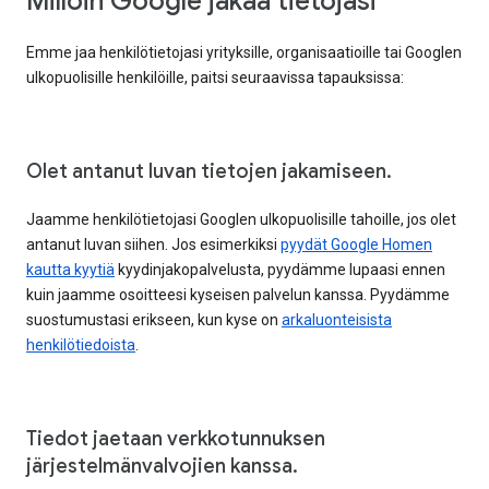
Milloin Google jakaa tietojasi
Emme jaa henkilötietojasi yrityksille, organisaatioille tai Googlen
ulkopuolisille henkilöille, paitsi seuraavissa tapauksissa:
Olet antanut luvan tietojen jakamiseen.
Jaamme henkilötietojasi Googlen ulkopuolisille tahoille, jos olet
antanut luvan siihen. Jos esimerkiksi
pyydät Google Homen
kautta kyytiä
kyydinjakopalvelusta, pyydämme lupaasi ennen
kuin jaamme osoitteesi kyseisen palvelun kanssa. Pyydämme
suostumustasi erikseen, kun kyse on
arkaluonteisista
henkilötiedoista
.
Tiedot jaetaan verkkotunnuksen
järjestelmänvalvojien kanssa.