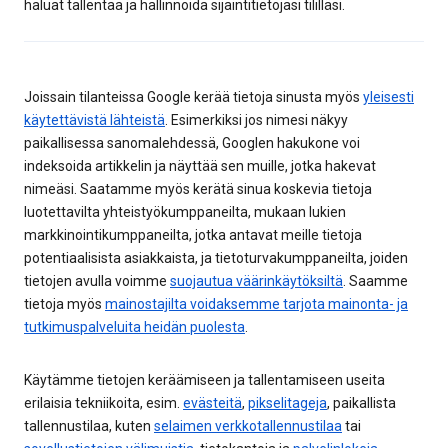
haluat tallentaa ja hallinnoida sijaintitietojasi tililläsi.
Joissain tilanteissa Google kerää tietoja sinusta myös
yleisesti
käytettävistä lähteistä
. Esimerkiksi jos nimesi näkyy
paikallisessa sanomalehdessä, Googlen hakukone voi
indeksoida artikkelin ja näyttää sen muille, jotka hakevat
nimeäsi. Saatamme myös kerätä sinua koskevia tietoja
luotettavilta yhteistyökumppaneilta, mukaan lukien
markkinointikumppaneilta, jotka antavat meille tietoja
potentiaalisista asiakkaista, ja tietoturvakumppaneilta, joiden
tietojen avulla voimme
suojautua väärinkäytöksiltä
. Saamme
tietoja myös
mainostajilta voidaksemme tarjota mainonta- ja
tutkimuspalveluita heidän puolesta
.
Käytämme tietojen keräämiseen ja tallentamiseen useita
erilaisia tekniikoita, esim.
evästeitä
,
pikselitageja
, paikallista
tallennustilaa, kuten
selaimen verkkotallennustilaa
tai