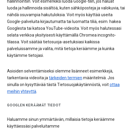
hallinnointiin. Voit esimerkiksi luoda Google-tilin, jos haluat
luoda ja hallinnoida sisältöä, kuten sähköposteja ja valokuvia, tai
nähdä osuvampia hakutuloksia. Voit myös käyttää useita
Google-palveluita kirjautumatta tai luomatta tiliä, esim. hakea
Googlesta tai katsoa YouTube-videoita. Voit myös halutessasi
selata verkkoa yksityisesti käyttämällä Chromea incognito-
tilassa. Voit säätää tietosuoja-asetuksiasi kaikissa
palveluissamme ja valita, mitä tietoja keräämme ja kuinka
käytämme tietojasi.
Asioiden selventämiseksi olemme lisänneet esimerkkejä,
tarkentavia videoita ja
tärkeiden termien
määritelmiä. Jos
sinulla on kysyttävää tästä Tietosuojakäytännöstä, voit
ottaa
meihin yhteyttä
.
GOOGLEN KERÄÄMÄT TIEDOT
Haluamme sinun ymmärtävän, millaisia tietoja keräämme
käyttäessäsi palveluitamme