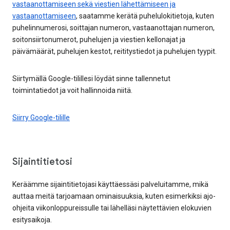
vastaanottamiseen sekä viestien lähettämiseen ja
vastaanottamiseen
, saatamme kerätä puhelulokitietoja, kuten
puhelinnumerosi, soittajan numeron, vastaanottajan numeron,
soitonsiirtonumerot, puhelujen ja viestien kellonajat ja
päivämäärät, puhelujen kestot, reititystiedot ja puhelujen tyypit.
Siirtymällä Google-tilillesi löydät sinne tallennetut
toimintatiedot ja voit hallinnoida niitä.
Siirry Google-tilille
Sijaintitietosi
Keräämme sijaintitietojasi käyttäessäsi palveluitamme, mikä
auttaa meitä tarjoamaan ominaisuuksia, kuten esimerkiksi ajo-
ohjeita viikonloppureissulle tai lähelläsi näytettävien elokuvien
esitysaikoja.