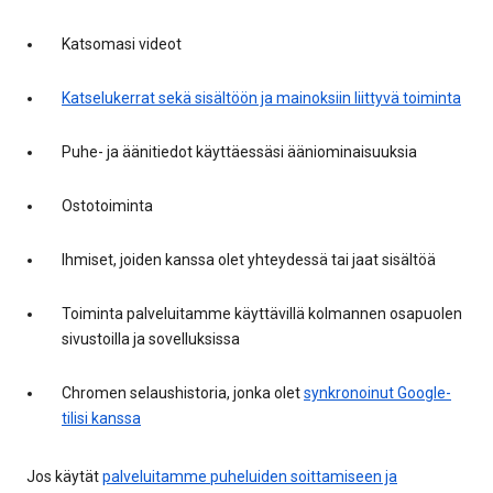
Katsomasi videot
Katselukerrat sekä sisältöön ja mainoksiin liittyvä toiminta
Puhe- ja äänitiedot käyttäessäsi ääniominaisuuksia
Ostotoiminta
Ihmiset, joiden kanssa olet yhteydessä tai jaat sisältöä
Toiminta palveluitamme käyttävillä kolmannen osapuolen
sivustoilla ja sovelluksissa
Chromen selaushistoria, jonka olet
synkronoinut Google-
tilisi kanssa
Jos käytät
palveluitamme puheluiden soittamiseen ja