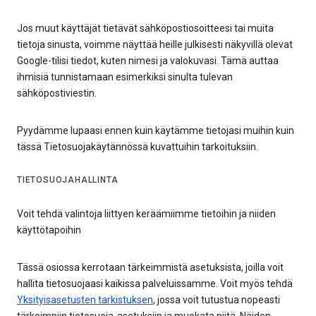
Jos muut käyttäjät tietävät sähköpostiosoitteesi tai muita
tietoja sinusta, voimme näyttää heille julkisesti näkyvillä olevat
Google-tilisi tiedot, kuten nimesi ja valokuvasi. Tämä auttaa
ihmisiä tunnistamaan esimerkiksi sinulta tulevan
sähköpostiviestin.
Pyydämme lupaasi ennen kuin käytämme tietojasi muihin kuin
tässä Tietosuojakäytännössä kuvattuihin tarkoituksiin.
TIETOSUOJAHALLINTA
Voit tehdä valintoja liittyen keräämiimme tietoihin ja niiden
käyttötapoihin
Tässä osiossa kerrotaan tärkeimmistä asetuksista, joilla voit
hallita tietosuojaasi kaikissa palveluissamme. Voit myös tehdä
Yksityisasetusten tarkistuksen
, jossa voit tutustua nopeasti
tärkeimpiin tietosuoja-asetuksiin ja muokata niitä. Näiden