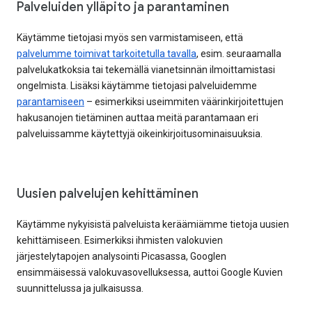
Palveluiden ylläpito ja parantaminen
Käytämme tietojasi myös sen varmistamiseen, että
palvelumme toimivat tarkoitetulla tavalla
, esim. seuraamalla
palvelukatkoksia tai tekemällä vianetsinnän ilmoittamistasi
ongelmista. Lisäksi käytämme tietojasi palveluidemme
parantamiseen
– esimerkiksi useimmiten väärinkirjoitettujen
hakusanojen tietäminen auttaa meitä parantamaan eri
palveluissamme käytettyjä oikeinkirjoitusominaisuuksia.
Uusien palvelujen kehittäminen
Käytämme nykyisistä palveluista keräämiämme tietoja uusien
kehittämiseen. Esimerkiksi ihmisten valokuvien
järjestelytapojen analysointi Picasassa, Googlen
ensimmäisessä valokuvasovelluksessa, auttoi Google Kuvien
suunnittelussa ja julkaisussa.