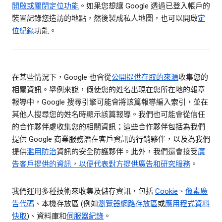
開啟或關閉定位功能
。如果您想讓 Google 透過已登入帳戶的
裝置記錄您造訪的地點，然後製成私人地圖，也可以開啟
定
位紀錄
功能。
在某些情況下，Google 也會從
公開提供存取的來源
收集您的
相關資訊。舉例來說，假使您的姓名出現在您所在地的報章
報導中，Google 搜尋引擎可能會將該篇報導編入索引，並在
其他人搜尋您的姓名時顯示該篇報導。我們也可能會從信任
的合作夥伴處收集您的相關資訊；這些合作夥伴包括為我們
提供 Google 商業服務潛在客戶資訊的行銷夥伴，以及為我們
提供
濫用防治
資訊的安全防護夥伴。此外，我們還會接受
廣
告客戶提供的資訊，以便代表對方提供廣告和研究服務
。
我們運用多種技術來收集及儲存資訊，包括
Cookie
、
像素廣
告代碼
、本機存放區 (例如
瀏覽器網路存放區
或
應用程式資料
快取
)、資料庫和
伺服器紀錄
。