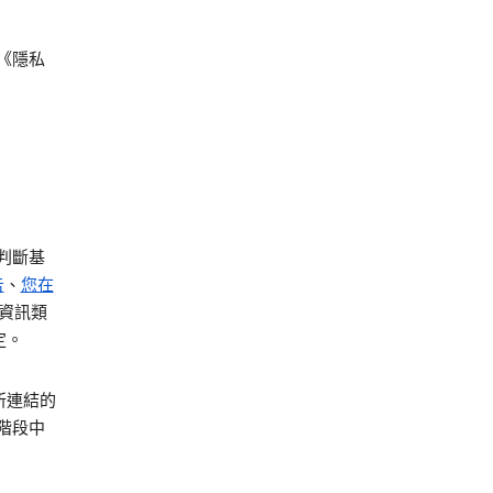
《隱私
判斷基
告
、
您在
的資訊類
定。
所連結的
階段中