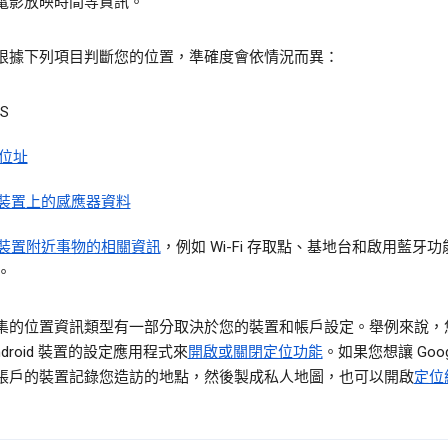
電影放映時間等資訊。
根據下列項目判斷您的位置，準確度會依情況而異：
S
 位址
裝置上的感應器資料
裝置附近事物的相關資訊
，例如 Wi-Fi 存取點、基地台和啟用藍牙
。
集的位置資訊類型有一部分取決於您的裝置和帳戶設定。舉例來說，
ndroid 裝置的設定應用程式來
開啟或關閉定位功能
。如果您想讓 Goog
帳戶的裝置記錄您造訪的地點，然後製成私人地圖，也可以開啟
定位