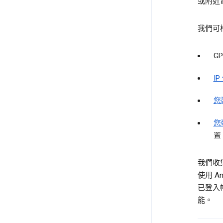
或附近
我們可
GP
IP
您
您
置
我們收
使用 A
已登入
能。