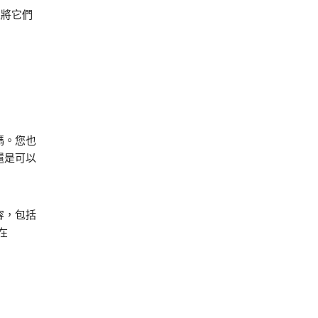
並將它們
碼。您也
，還是可以
容，包括
在