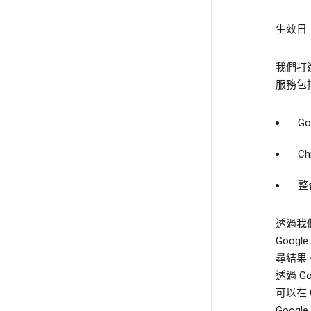
生效日：
我們打
服務包
G
C
整
透過我
Goo
尋結果
透過 G
可以在
Goog