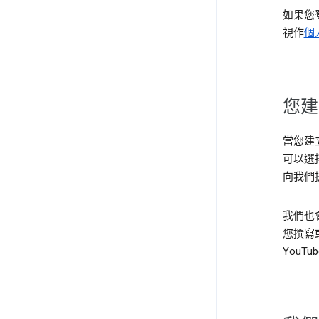
如果您登
視作
個
您建
當您建立
可以選
向我們
我們也
您撰寫
YouT