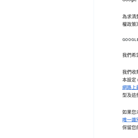
為求清
權政策
GOOG
我們希望
我們收
本設定
網路上
型及這
如果您
唯一識
保留您