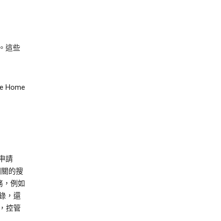
。這些
e Home
申請
相關的搜
務，例如
紀錄，還
定，控管