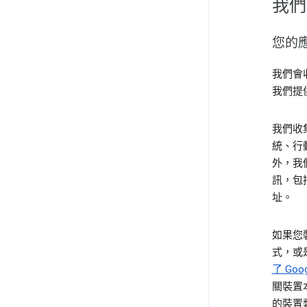
我們
您的
我們會收
我們提
我們收
統、行
外，我
訊，包
址。
如果您裝
式，或
了 Goo
關裝置本
的裝置