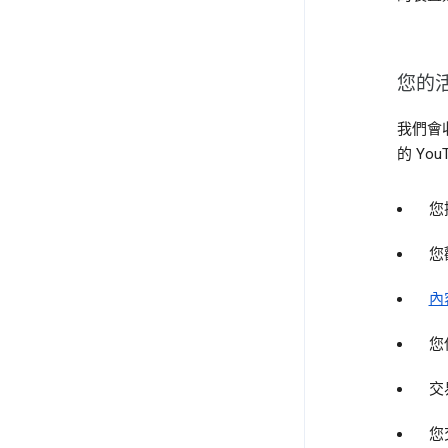
您的
我們會
的 Y
您
您
內
您
交
您