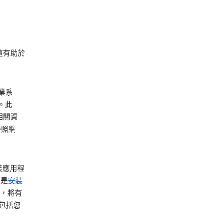
這有助於
業系
。此
相關資
參照網
安裝應用程
的是
安裝
線，將有
訊包括您