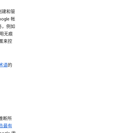
创建和管
le 帐
务，例如
使用无痕
置来控
术语
的
推断所
告最有