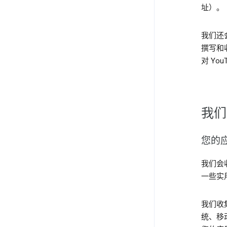
址）。
我们还
撰写和
对 Yo
我们
您的
我们会收
一些实
我们收
统、移