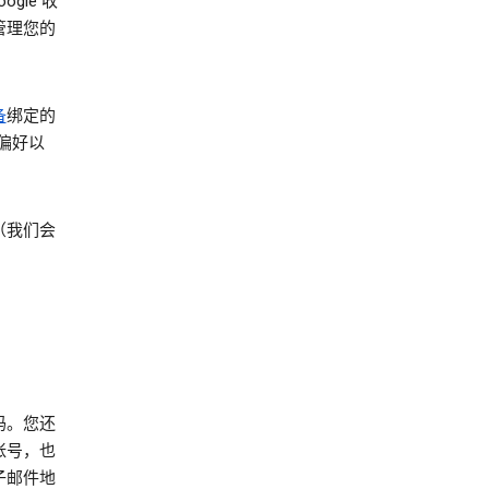
gle 收
管理您的
备
绑定的
偏好以
（我们会
码。您还
 帐号，也
子邮件地