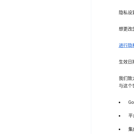
隐私设
想更改
进行隐
生效日期
我们致
与这个世
G
平
集