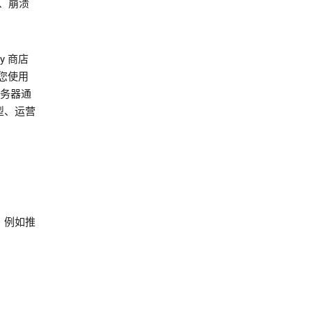
、崩溃
y 商店
您使用
服务器通
型、运营
，例如推