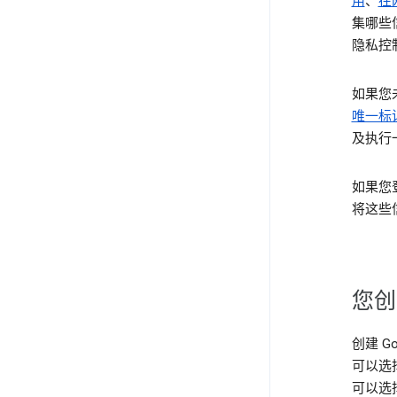
用
、
在
集哪些
隐私控
如果您
唯一标
及执行
如果您
将这些
您创
创建 G
可以选
可以选