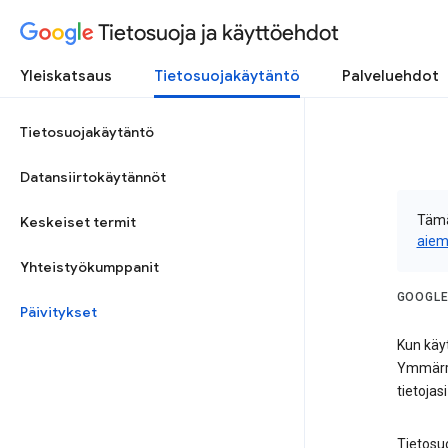
Tietosuoja ja käyttöehdot
Yleiskatsaus
Tietosuojakäytäntö
Palveluehdot
Tietosuojakäytäntö
Datansiirtokäytännöt
Tämä
Keskeiset termit
aiem
Yhteistyökumppanit
GOOGLE
Päivitykset
Kun käyt
Ymmärrä
tietojas
Tietosu