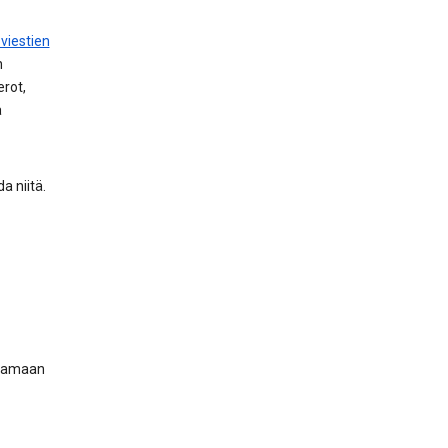
viestien
n
rot,
a
a niitä.
joamaan