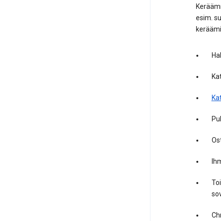
Keräämm
esim. s
keräämi
Ha
Ka
Kat
Puh
Os
Ihm
Toi
sov
Chr