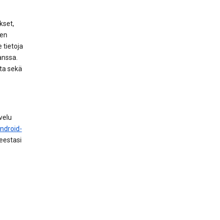
kset,
ien
 tietoja
anssa.
nta sekä
velu
ndroid-
teestasi