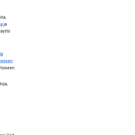
ita,
sa
ja
käyttö
lä
teeseen
.
toiseen.
toja,