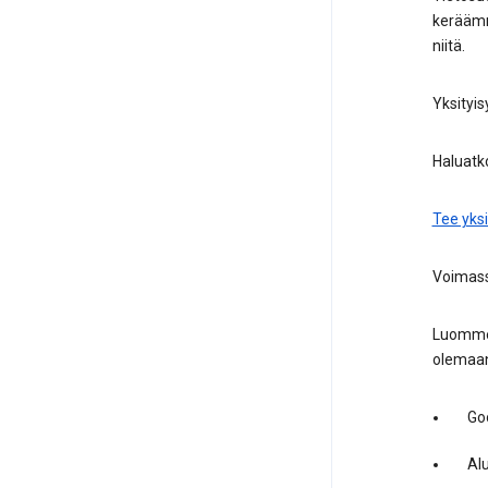
keräämme
niitä.
Yksityis
Haluatk
Tee yksi
Voimass
Luomme v
olemaan
Goo
Alu