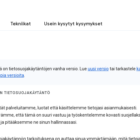
Tekniikat
Usein kysytyt kysymykset
 on tietosuojakäytäntöjen vanha versio. Lue
uusi versio
tai tarkastele
k
pia versioita
.
N TIETOSUOJAKÄYTÄNTÖ
ät palveluitamme, luotat että käsittelemme tietojasi asianmukaisesti.
mme, että tämä on suuri vastuu ja työskentelemme kovasti suojell
i ja pitääksemme ne sinun hallinnassasi.
ojakäytännön tarkoituksena on auttaa sinua ymmärtämään, mitä tietoj