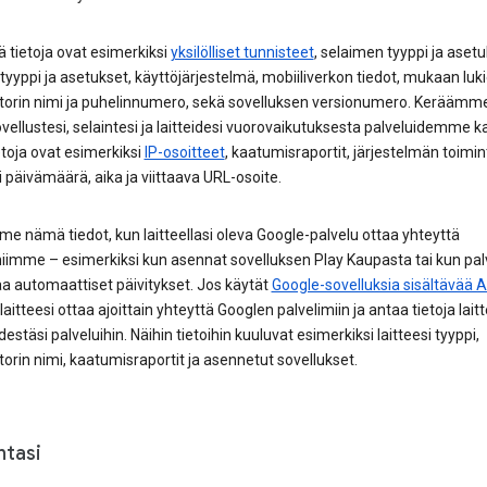
ä tietoja ovat esimerkiksi
yksilölliset tunnisteet
, selaimen tyyppi ja asetu
 tyyppi ja asetukset, käyttöjärjestelmä, mobiiliverkon tiedot, mukaan luk
torin nimi ja puhelinnumero, sekä sovelluksen versionumero. Keräämme
ellustesi, selaintesi ja laitteidesi vuorovaikutuksesta palveluidemme k
etoja ovat esimerkiksi
IP-osoitteet
, kaatumisraportit, järjestelmän toimi
 päivämäärä, aika ja viittaava URL-osoite.
 nämä tiedot, kun laitteellasi oleva Google-palvelu ottaa yhteyttä
miimme – esimerkiksi kun asennat sovelluksen Play Kaupasta tai kun pal
a automaattiset päivitykset. Jos käytät
Google-sovelluksia sisältävää A
 laitteesi ottaa ajoittain yhteyttä Googlen palvelimiin ja antaa tietoja lait
destäsi palveluihin. Näihin tietoihin kuuluvat esimerkiksi laitteesi tyyppi,
orin nimi, kaatumisraportit ja asennetut sovellukset.
ntasi