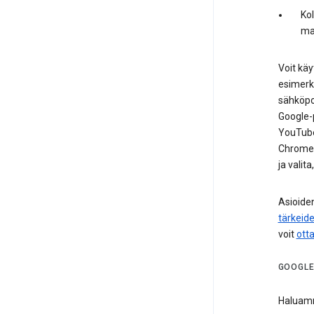
Kol
ma
Voit käy
esimerki
sähköpos
Google-p
YouTube-
Chromea 
ja valit
Asioiden
tärkeid
voit
ott
GOOGLE
Haluamm