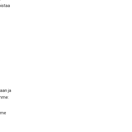
oistaa
maan ja
amme:
Home