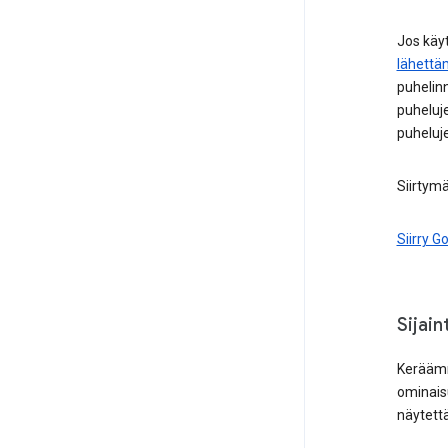
Jos käy
lähettä
puhelin
puheluje
puheluje
Siirtymä
Siirry Go
Sijain
Keräämm
ominaisu
näytettä