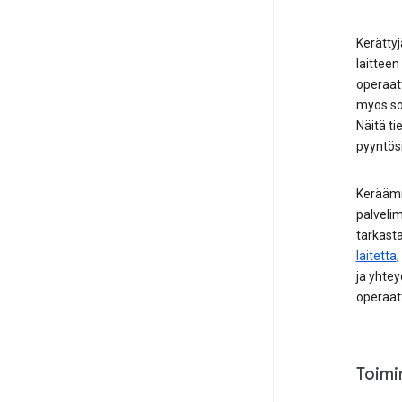
Kerättyj
laitteen
operaat
myös sov
Näitä ti
pyyntösi
Keräämme
palveli
tarkasta
laitetta
,
ja yhtey
operaatt
Toimi