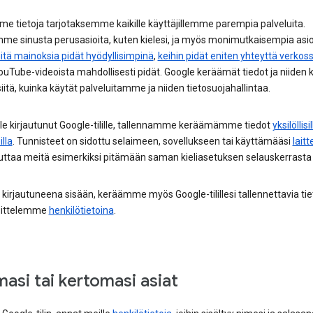
e tietoja tarjotaksemme kaikille käyttäjillemme parempia palveluita.
me sinusta perusasioita, kuten kielesi, ja myös monimutkaisempia asio
itä mainoksia pidät hyödyllisimpinä
,
keihin pidät eniten yhteyttä verkos
uTube-videoista mahdollisesti pidät. Google keräämät tiedot ja niiden 
siitä, kuinka käytät palveluitamme ja niiden tietosuojahallintaa.
ole kirjautunut Google-tilille, tallennamme keräämämme tiedot
yksilöllisil
illa
. Tunnisteet on sidottu selaimeen, sovellukseen tai käyttämääsi
lait
ttaa meitä esimerkiksi pitämään saman kieliasetuksen selauskerrasta 
 kirjautuneena sisään, keräämme myös Google-tilillesi tallennettavia tie
äsittelemme
henkilötietoina
.
asi tai kertomasi asiat