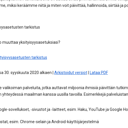
, miksi keräämme niitä ja miten voit päivittää, hallinnoida, siirtää ja p
yysasetusten tarkistus
o muuttaa yksityisyysasetuksiasi?
tyisyysasetusten tarkistus
a 30. syyskuuta 2020 alkaen |
Arkistoidut versiot
|
Lataa PDF
alikoiman palveluita, jotka auttavat miljoonia ihmisiä päivittäin tutki
 yhteydessä maailman kanssa uusilla tavoilla. Esimerkkejä palveluist
gle-sovellukset, ‑sivustot ja ‑laitteet, esim. Haku, YouTube ja Google 
stat, esim. Chrome-selain ja Android-käyttöjärjestelmä