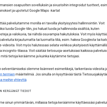
mansien osapuolten sovelluksiin ja sivustoihin integroidut tuotteet, esi
inokset ja upotetut Google Maps ‑kartat
ttää palveluitamme monilla eri tavoilla yksityisyytesi hallinnointiin. Voit
ksi luoda Google-tilin, jos haluat luoda ja hallinnoida sisältöä, kuten
teja ja valokuvia, tai nähdä osuvampia hakutuloksia. Voit myös käyttää
alveluita kirjautumatta tai luomatta tiliä, esim. hakea Googlesta tai kat
videoita. Voit myös halutessasi selata verkkoa yksityisesti käyttämäll
incognito-tilassa. Voit säätää tietosuoja-asetuksiasi kaikissa palvel
a, mitä tietoja keräämme ja kuinka käytämme tietojasi.
 selventämiseksi olemme lisänneet esimerkkejä, tarkentavia videoita j
en termien
määritelmiä. Jos sinulla on kysyttävää tästä Tietosuojakäytä
aa meihin yhteyttä
.
N KERÄÄMÄT TIEDOT
e sinun ymmärtävän, millaisia tietoja keräämme käyttäessäsi palvel