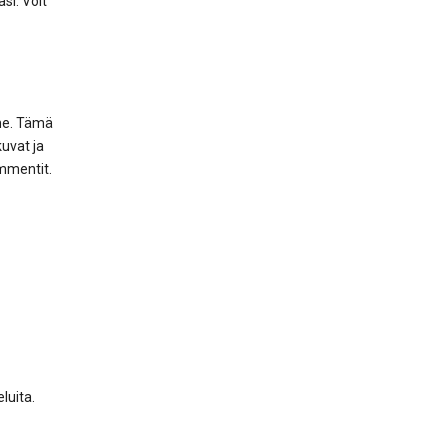
asi. Voit
mme. Tämä
kuvat ja
ommentit.
eluita.