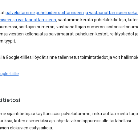
tät
palveluitamme puheluiden soittamiseen ja vastaanottamiseen sekä 
miseen ja vastaanottamiseen
, saatamme kerätä puhelulokitietoja, kute
numerosi, soittajan numeron, vastaanottajan numeron, soitonsiirtonume
n ja viestien kellonajat ja päivämäärät, puhelujen kestot, reititystiedot j
n tyypit.
llä Google-tilillesi löydät sinne tallennetut toimintatiedot ja voit hallinnoid
ogle-tilille
titietosi
e sijaintitietojasi käyttäessäsi palveluitamme, mikä auttaa meitä tar
uksia, kuten esimerkiksi ajo-ohjeita viikonloppureissulle tai lähelläsi
vien elokuvien esitysaikoja.