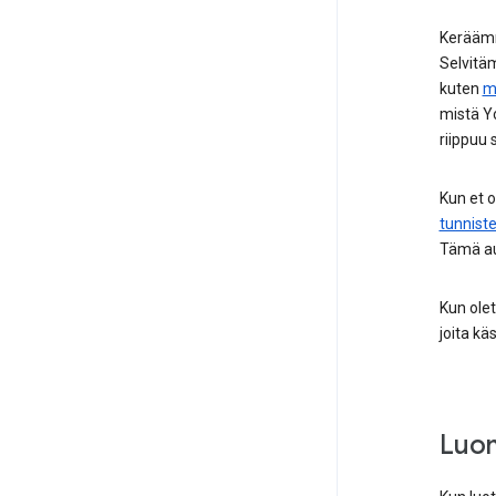
Keräämm
Selvitäm
kuten
m
mistä Yo
riippuu 
Kun et 
tunniste
Tämä au
Kun olet
joita k
Luom