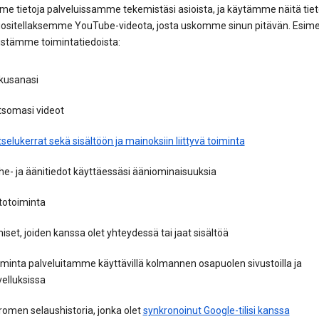
e tietoja palveluissamme tekemistäsi asioista, ja käytämme näitä tiet
uositellaksemme YouTube-videota, josta uskomme sinun pitävän. Esime
stämme toimintatiedoista:
kusanasi
tsomasi videot
selukerrat sekä sisältöön ja mainoksiin liittyvä toiminta
e- ja äänitiedot käyttäessäsi ääniominaisuuksia
totoiminta
iset, joiden kanssa olet yhteydessä tai jaat sisältöä
minta palveluitamme käyttävillä kolmannen osapuolen sivustoilla ja
elluksissa
omen selaushistoria, jonka olet
synkronoinut Google-tilisi kanssa