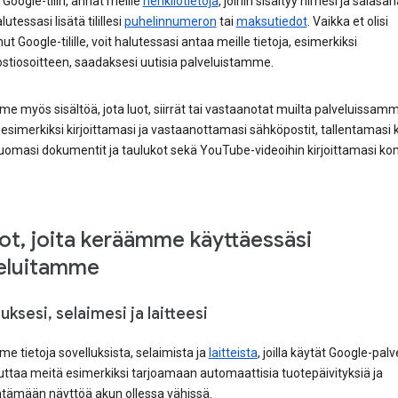
 Google-tilin, annat meille
henkilötietoja
, joihin sisältyy nimesi ja salasan
utessasi lisätä tilillesi
puhelinnumeron
tai
maksutiedot
. Vaikka et olisi
nut Google-tilille, voit halutessasi antaa meille tietoja, esimerkiksi
stiosoitteen, saadaksesi uutisia palveluistamme.
 myös sisältöä, jota luot, siirrät tai vastaanotat muilta palveluissa
 esimerkiksi kirjoittamasi ja vastaanottamasi sähköpostit, tallentamasi 
luomasi dokumentit ja taulukot sekä YouTube-videoihin kirjoittamasi k
ot, joita keräämme käyttäessäsi
eluitamme
uksesi, selaimesi ja laitteesi
 tietoja sovelluksista, selaimista ja
laitteista
, joilla käytät Google-palv
ttaa meitä esimerkiksi tarjoamaan automaattisia tuotepäivityksiä ja
ämään näyttöä akun ollessa vähissä.