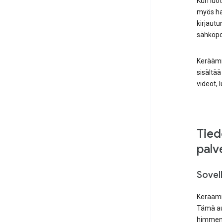
Kun luot
myös hal
kirjautu
sähköpo
Keräämme
sisältää
videot, 
Tied
palv
Sovell
Keräämme
Tämä au
himment