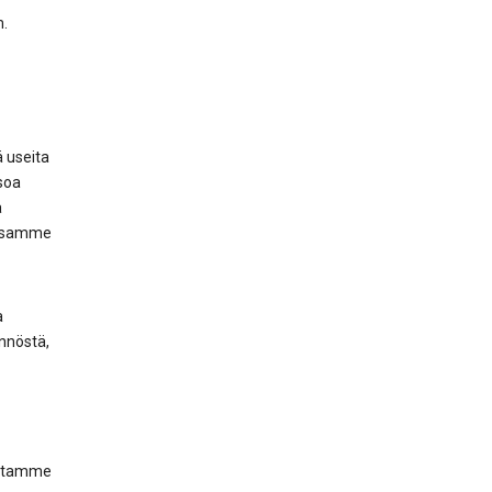
m.
 useita
soa
ä
uissamme
a
nnöstä,
uitamme