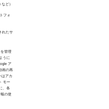
e など）
ットフォ
されたサ
ーを管理
ように
le ア
 動画の再
いはアカ
ト モー
に、各
情報の使