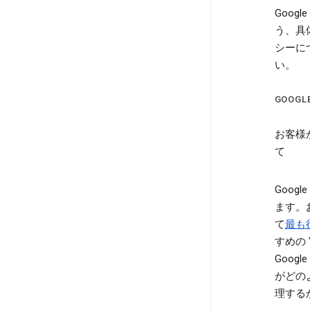
Goo
う、具
シーに
い。
GOOG
お客様が
て
Goo
ます。
て
最も
すめの
Goo
がどの
理する