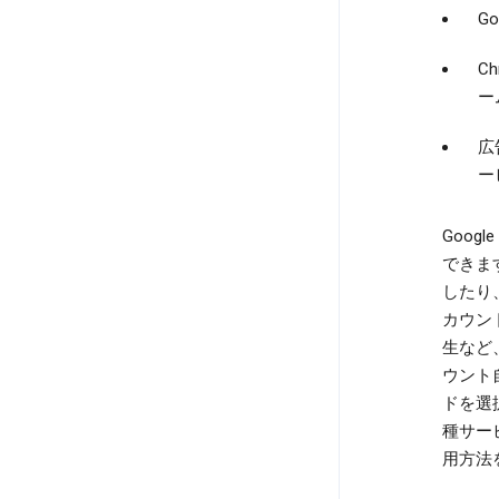
G
C
ー
広
ー
Goo
できま
したり
カウント
生など
ウント
ドを選
種サー
用方法