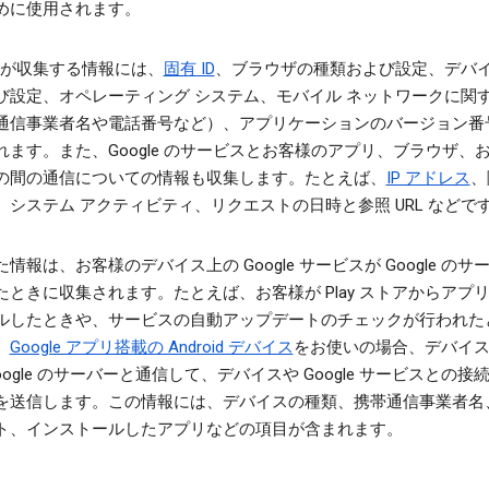
めに使用されます。
le が収集する情報には、
固有 ID
、ブラウザの種類および設定、デバ
び設定、オペレーティング システム、モバイル ネットワークに関
通信事業者名や電話番号など）、アプリケーションのバージョン番
れます。また、Google のサービスとお客様のアプリ、ブラウザ、
の間の通信についての情報も収集します。たとえば、
IP アドレス
、
、システム アクティビティ、リクエストの日時と参照 URL などで
情報は、お客様のデバイス上の Google サービスが Google のサ
たときに収集されます。たとえば、お客様が Play ストアからアプ
ルしたときや、サービスの自動アップデートのチェックが行われた
。
Google アプリ搭載の Android デバイス
をお使いの場合、デバイ
oogle のサーバーと通信して、デバイスや Google サービスとの接
を送信します。この情報には、デバイスの種類、携帯通信事業者名
ト、インストールしたアプリなどの項目が含まれます。