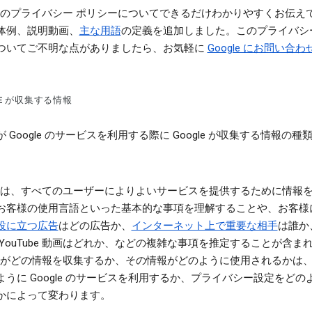
gle のプライバシー ポリシーについてできるだけわかりやすくお伝え
体例、説明動画、
主な用語
の定義を追加しました。このプライバシ
ついてご不明な点がありましたら、お気軽に
Google にお問い合わ
LE が収集する情報
 Google のサービスを利用する際に Google が収集する情報の種
gle は、すべてのユーザーによりよいサービスを提供するために情報
お客様の使用言語といった基本的な事項を理解することや、お客様
役に立つ広告
はどの広告か、
インターネット上で重要な相手
は誰か
 YouTube 動画はどれか、などの複雑な事項を推定することが含ま
gle がどの情報を収集するか、その情報がどのように使用されるかは
ように Google のサービスを利用するか、プライバシー設定をどの
かによって変わります。