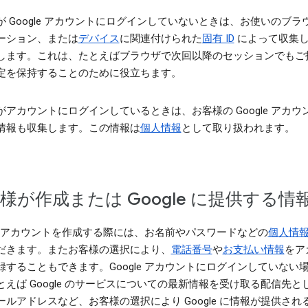
が Google アカウントにログインしていないときは、お使いのブラ
ーション、または
デバイス
に関連付けられた
固有 ID
によって収集
します。これは、たとえばブラウザで次回以降のセッションでもご
定を保持することのために役立ちます。
がアカウントにログインしているときは、お客様の Google アカウ
情報も収集します。この情報は
個人情報
として取り扱われます。
様が作成または Google に提供する情
gle アカウントを作成する際には、お名前やパスワードなどの
個人情
だきます。またお客様の選択により、
電話番号
や
お支払い情報
をア
録することもできます。Google アカウントにログインしていない
とえば Google のサービスについての最新情報を受け取る配信先と
ールアドレスなど、お客様の選択により Google に情報が提供され