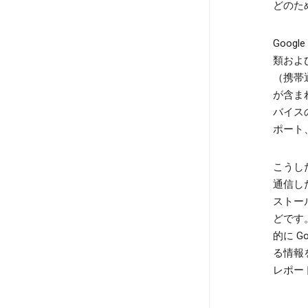
どのた
Goog
類およ
（携帯
が含ま
バイス
ポート
こうした
通信し
ストー
どです
的に G
る情報
レポー