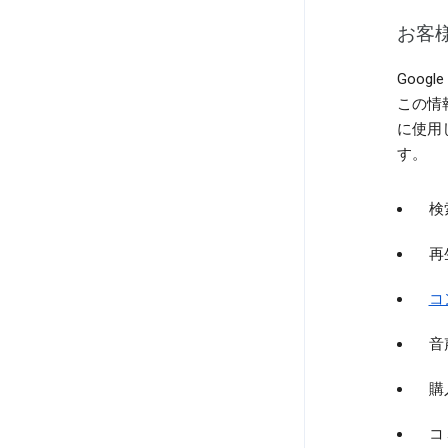
お客
Goo
この情
に使用
す。
検
再
コ
音
購
コ