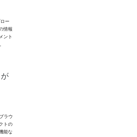
プロー
の情報
メント
。
 が
、ブラウ
クトの
機能な