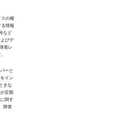
イスの種
する情報
号など
およびデ
障害レ
す。
ーバーと
リをイン
ときな
スが定期
続に関す
、障害