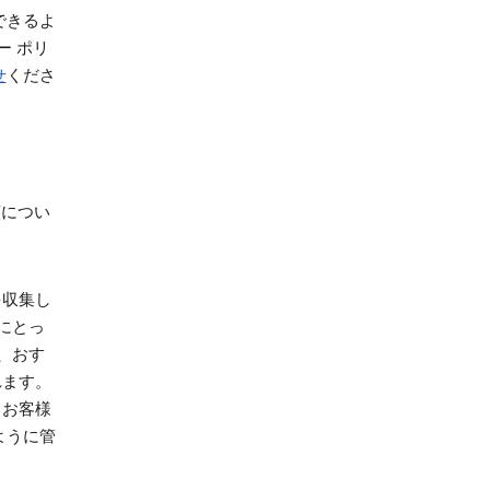
できるよ
ー ポリ
せ
くださ
類につい
を収集し
にとっ
、おす
れます。
、お客様
ように管