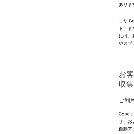
ありま
また G
ド、ま
には、
やスプ
お客
収集
ご利
Goog
ザ、お
自動ア