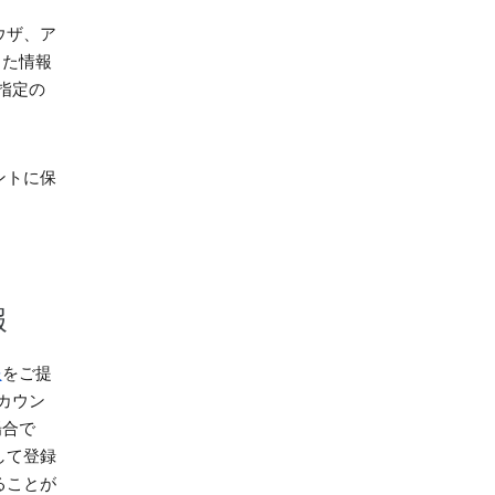
ウザ、ア
した情報
指定の
ントに保
報
報
をご提
カウン
場合で
して登録
ることが