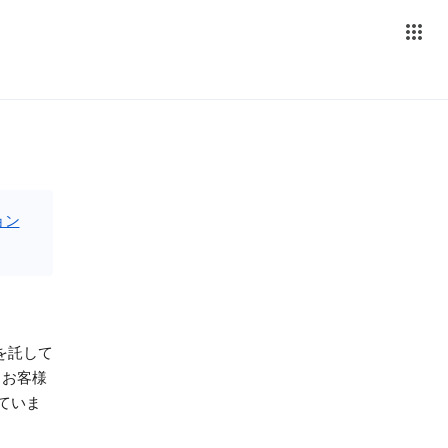
ョン
報を託して
、お客様
ていま