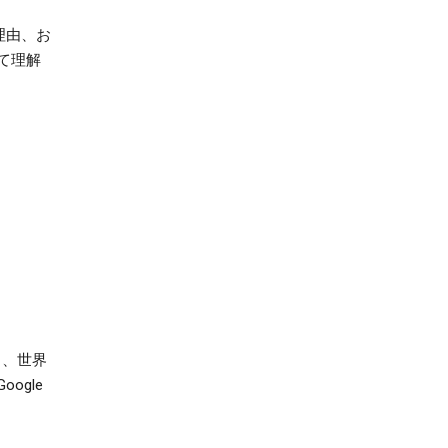
理由、お
て理解
り、世界
ogle