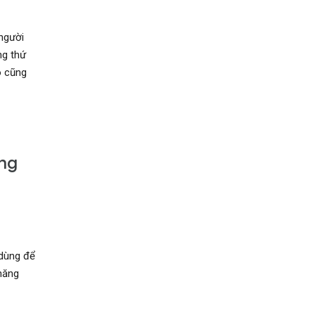
người
ng thứ
o cũng
ụng
dùng để
năng