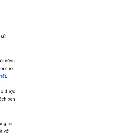
 sử
ười dùng
ói cho
hất
,
n
 đó được
ách bạn
ng tin
t với