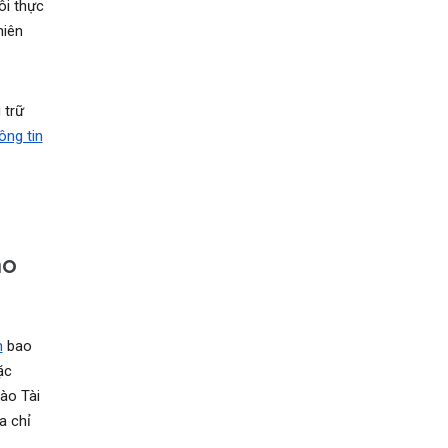
ôi thực
hiên
 trữ
ông tin
ho
n
bao
ặc
ào Tài
a chỉ