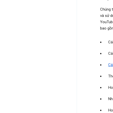
Chúng t
và sử d
YouTube
bao gồ
Cá
Cá
Cá
Th
Ho
Nh
Ho