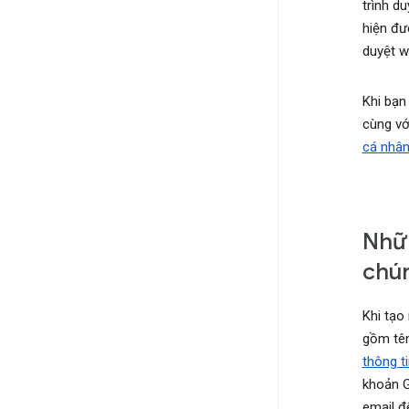
trình d
hiện đư
duyệt w
Khi bạn
cùng vớ
cá nhâ
Nhữn
chún
Khi tạo
gồm tên
thông t
khoản G
email đ