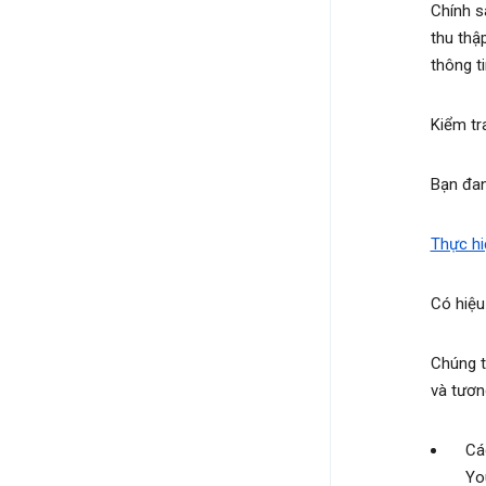
Chính s
thu thập
thông t
Kiểm tr
Bạn đan
Thực hi
Có hiệu
Chúng t
và tươn
Cá
Yo