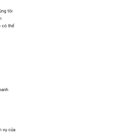
úng tôi
n
 có thể
thanh
h vụ của