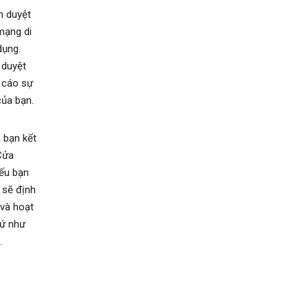
nh duyệt
 mạng di
dụng.
 duyệt
 cáo sự
của bạn.
a bạn kết
Cửa
Nếu bạn
n sẽ định
 và hoạt
hứ như
.