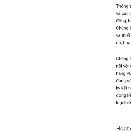
Thông t
và các m
động, b
Chúng t
và thiế
cố, hoạ
Chúng t
nối với
hàng Pl
đang s
kỳ kết 
động kế
loại th
Hoạt 