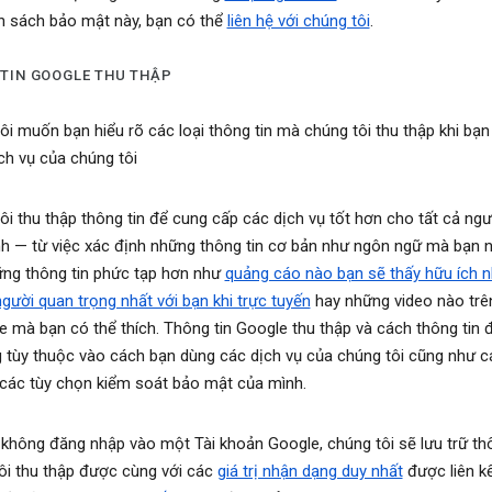
h sách bảo mật này, bạn có thể
liên hệ với chúng tôi
.
TIN GOOGLE THU THẬP
ôi muốn bạn hiểu rõ các loại thông tin mà chúng tôi thu thập khi bạn
ch vụ của chúng tôi
ôi thu thập thông tin để cung cấp các dịch vụ tốt hơn cho tất cả ng
h — từ việc xác định những thông tin cơ bản như ngôn ngữ mà bạn n
ng thông tin phức tạp hơn như
quảng cáo nào bạn sẽ thấy hữu ích n
gười quan trọng nhất với bạn khi trực tuyến
hay những video nào trê
 mà bạn có thể thích. Thông tin Google thu thập và cách thông tin
 tùy thuộc vào cách bạn dùng các dịch vụ của chúng tôi cũng như c
 các tùy chọn kiểm soát bảo mật của mình.
 không đăng nhập vào một Tài khoản Google, chúng tôi sẽ lưu trữ thô
ôi thu thập được cùng với các
giá trị nhận dạng duy nhất
được liên kế