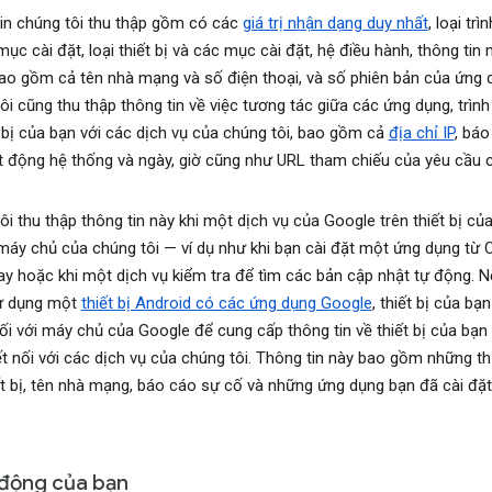
in chúng tôi thu thập gồm có các
giá trị nhận dạng duy nhất
, loại trì
ục cài đặt, loại thiết bị và các mục cài đặt, hệ điều hành, thông tin
ao gồm cả tên nhà mạng và số điện thoại, và số phiên bản của ứng 
ôi cũng thu thập thông tin về việc tương tác giữa các ứng dụng, trình
t bị của bạn với các dịch vụ của chúng tôi, bao gồm cả
địa chỉ IP
, báo
t động hệ thống và ngày, giờ cũng như URL tham chiếu của yêu cầu 
ôi thu thập thông tin này khi một dịch vụ của Google trên thiết bị củ
 máy chủ của chúng tôi — ví dụ như khi bạn cài đặt một ứng dụng từ 
ay hoặc khi một dịch vụ kiểm tra để tìm các bản cập nhật tự động. 
ử dụng một
thiết bị Android có các ứng dụng Google
, thiết bị của bạ
nối với máy chủ của Google để cung cấp thông tin về thiết bị của bạn
t nối với các dịch vụ của chúng tôi. Thông tin này bao gồm những t
iết bị, tên nhà mạng, báo cáo sự cố và những ứng dụng bạn đã cài đặt
động của bạn