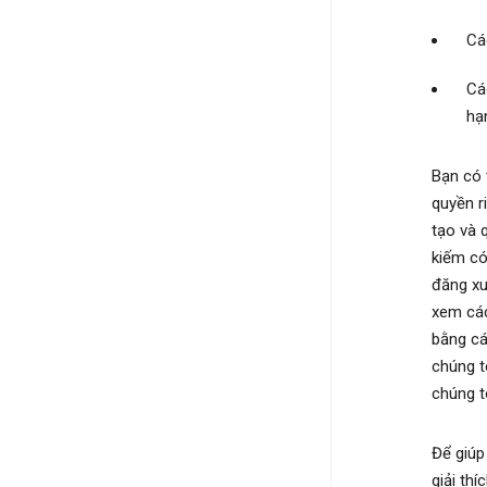
Cá
Cá
hạ
Bạn có 
quyền r
tạo và 
kiếm có
đăng xu
xem các
bằng cá
chúng t
chúng t
Để giúp 
giải th