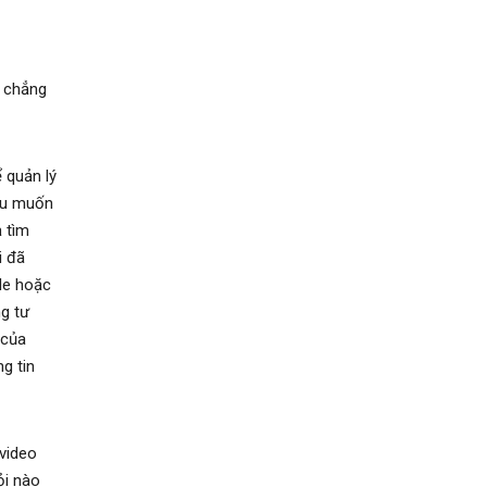
, chẳng
 quản lý
nếu muốn
 tìm
i đã
le hoặc
g tư
 của
g tin
 video
ỏi nào