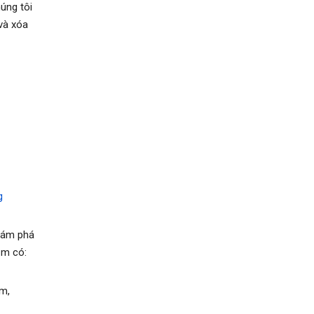
úng tôi
 và xóa
g
khám phá
ồm có:
m,