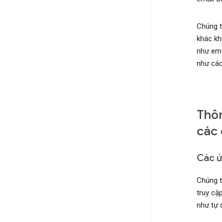
Chúng t
khác kh
như emai
như các
Thôn
các 
Các ứ
Chúng t
truy cậ
như tự 