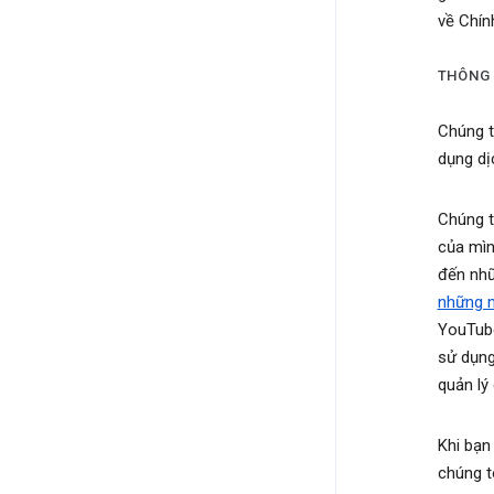
về Chín
THÔNG 
Chúng t
dụng dị
Chúng t
của mìn
đến nhữ
những n
YouTube
sử dụng
quản lý
Khi bạn
chúng t