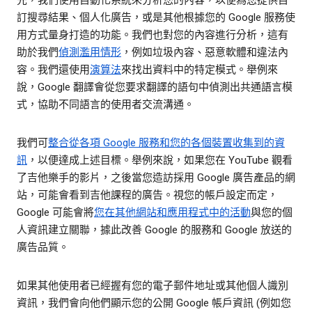
先，我們使用自動化系統來分析您的內容，以便為您提供自
訂搜尋結果、個人化廣告，或是其他根據您的 Google 服務使
用方式量身打造的功能。我們也對您的內容進行分析，這有
助於我們
偵測濫用情形
，例如垃圾內容、惡意軟體和違法內
容。我們還使用
演算法
來找出資料中的特定模式。舉例來
說，Google 翻譯會從您要求翻譯的語句中偵測出共通語言模
式，協助不同語言的使用者交流溝通。
我們可
整合從各項 Google 服務和您的各個裝置收集到的資
訊
，以便達成上述目標。舉例來說，如果您在 YouTube 觀看
了吉他樂手的影片，之後當您造訪採用 Google 廣告產品的網
站，可能會看到吉他課程的廣告。視您的帳戶設定而定，
Google 可能會將
您在其他網站和應用程式中的活動
與您的個
人資訊建立關聯，據此改善 Google 的服務和 Google 放送的
廣告品質。
如果其他使用者已經握有您的電子郵件地址或其他個人識別
資訊，我們會向他們顯示您的公開 Google 帳戶資訊 (例如您