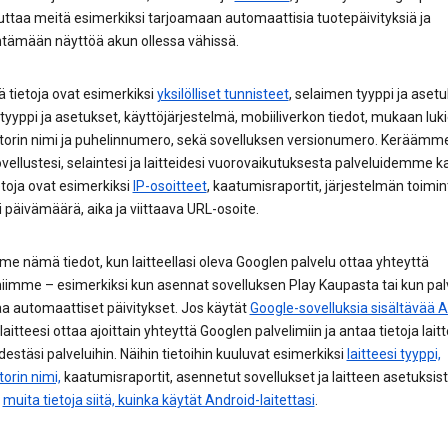
ttaa meitä esimerkiksi tarjoamaan automaattisia tuotepäivityksiä ja
ämään näyttöä akun ollessa vähissä.
ä tietoja ovat esimerkiksi
yksilölliset tunnisteet
, selaimen tyyppi ja asetu
 tyyppi ja asetukset, käyttöjärjestelmä, mobiiliverkon tiedot, mukaan luk
torin nimi ja puhelinnumero, sekä sovelluksen versionumero. Keräämme
ellustesi, selaintesi ja laitteidesi vuorovaikutuksesta palveluidemme k
etoja ovat esimerkiksi
IP-osoitteet
, kaatumisraportit, järjestelmän toimi
 päivämäärä, aika ja viittaava URL-osoite.
 nämä tiedot, kun laitteellasi oleva Googlen palvelu ottaa yhteyttä
miimme – esimerkiksi kun asennat sovelluksen Play Kaupasta tai kun pal
a automaattiset päivitykset. Jos käytät
Google-sovelluksia sisältävää A
 laitteesi ottaa ajoittain yhteyttä Googlen palvelimiin ja antaa tietoja lait
destäsi palveluihin. Näihin tietoihin kuuluvat esimerkiksi
laitteesi tyyppi,
orin nimi,
kaatumisraportit, asennetut sovellukset ja laitteen asetuksis
n
muita tietoja siitä, kuinka käytät Android-laitettasi
.