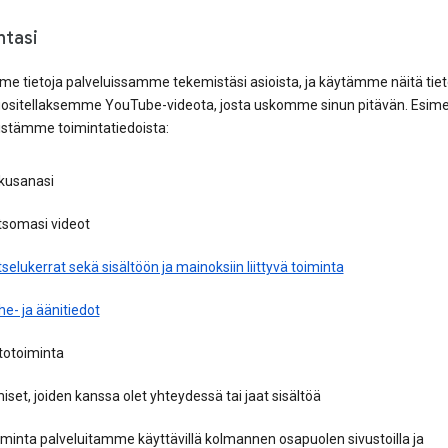
ntasi
e tietoja palveluissamme tekemistäsi asioista, ja käytämme näitä tiet
uositellaksemme YouTube-videota, josta uskomme sinun pitävän. Esime
stämme toimintatiedoista:
kusanasi
tsomasi videot
selukerrat sekä sisältöön ja mainoksiin liittyvä toiminta
e- ja äänitiedot
totoiminta
iset, joiden kanssa olet yhteydessä tai jaat sisältöä
minta palveluitamme käyttävillä kolmannen osapuolen sivustoilla ja