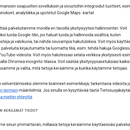
mansien osapuolten sovelluksiin ja sivustoihin integroidut tuotteet, esi
nokset, analytiikka ja upotetut Google Maps ‑kartat
ttää palveluitamme monilla eri tavoilla yksityisyytesi hallinnointiin. Voit
ksi luoda Google-tilin, jos haluat luoda ja hallinnoida sisältöä, kuten
teja ja valokuvia, tai nähdä osuvampia hakutuloksia. Voit myös käyttää
palveluita kirjautumatta tai luomatta tiliä, esim. tehdä hakuja Googlessa
ouTube-videoita. Voit myös halutessasi selata verkkoa yksityisesti esim
llä Chromea incognito-tilassa. Voit säätää yksitysyysasetuksiasi kaiki
ssamme ja valita, mitä tietoja keräämme ja kuinka käytämme tietojasi.
 selventämiseksi olemme lisänneet esimerkkejä, tarkentavia videoita j
en termien
määritelmiä. Jos sinulla on kysyttävää tästä Tietosuojakäytä
aa meihin yhteyttä
.
N KERÄÄMÄT TIEDOT
e sinun ymmärtävän, millaisia tietoja keräämme käyttäessäsi palvel