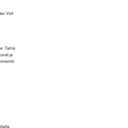
asi. Voit
mme. Tämä
kuvat ja
ommentit.
eluita.