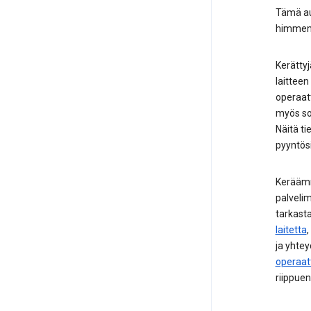
Tämä au
himment
Kerättyj
laitteen
operaat
myös sov
Näitä ti
pyyntösi
Keräämme
palveli
tarkasta
laitetta
,
ja yhtey
operaatt
riippue