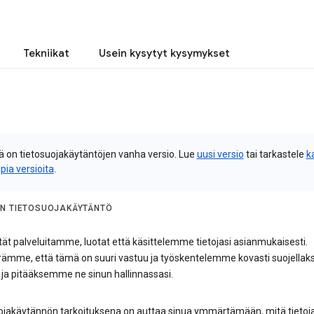
Tekniikat
Usein kysytyt kysymykset
 on tietosuojakäytäntöjen vanha versio. Lue
uusi versio
tai tarkastele
k
pia versioita
.
N TIETOSUOJAKÄYTÄNTÖ
ät palveluitamme, luotat että käsittelemme tietojasi asianmukaisesti.
mme, että tämä on suuri vastuu ja työskentelemme kovasti suojell
i ja pitääksemme ne sinun hallinnassasi.
ojakäytännön tarkoituksena on auttaa sinua ymmärtämään, mitä tietoj