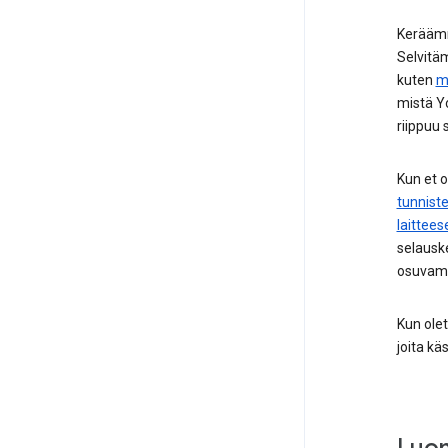
Keräämm
Selvitäm
kuten
m
mistä Yo
riippuu 
Kun et 
tunniste
laittee
selauske
osuvampi
Kun olet
joita k