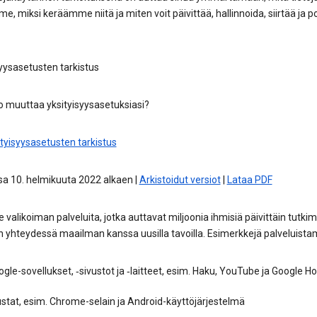
, miksi keräämme niitä ja miten voit päivittää, hallinnoida, siirtää ja p
yysasetusten tarkistus
o muuttaa yksityisyysasetuksiasi?
tyisyysasetusten tarkistus
a 10. helmikuuta 2022 alkaen |
Arkistoidut versiot
|
Lataa PDF
alikoiman palveluita, jotka auttavat miljoonia ihmisiä päivittäin tutki
 yhteydessä maailman kanssa uusilla tavoilla. Esimerkkejä palveluist
gle-sovellukset, ‑sivustot ja ‑laitteet, esim. Haku, YouTube ja Google 
stat, esim. Chrome-selain ja Android-käyttöjärjestelmä