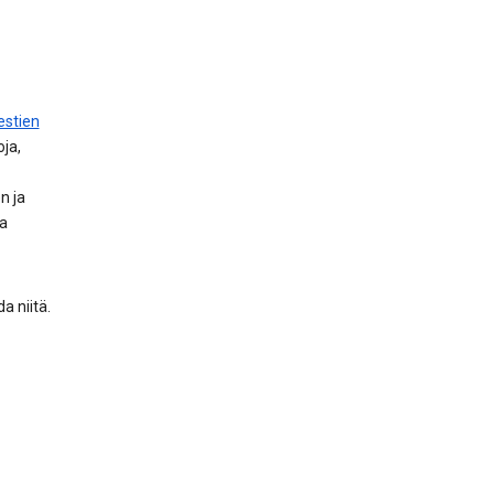
estien
oja,
n ja
ja
a niitä.