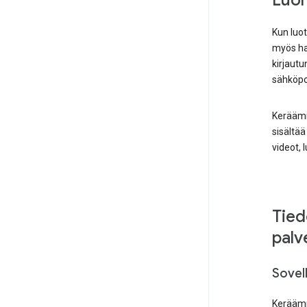
Luom
Kun luot
myös hal
kirjautu
sähköpo
Keräämme
sisältää
videot, 
Tied
palv
Sovell
Keräämme