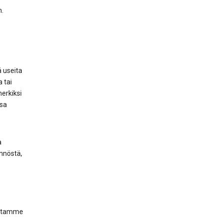
m.
 useita
 tai
erkiksi
ssa
a
nnöstä,
uitamme