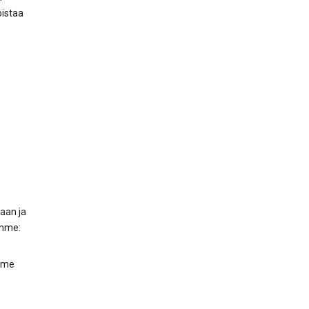
oistaa
maan ja
amme:
Home