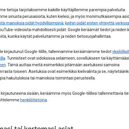
e tietoja tarjotaksemme kaikille käyttäjillemme parempia palveluita.
me sinusta perusasioita, kuten kielesi, ja myös monimutkaisempia asio
itä mainoksia pidät hyödyllisimpinä
,
keihin pidät eniten yhteyttä verkos
uTube-videoista mahdollisesti pidät. Google keräämät tiedot ja niiden 
siitä, kuinka käytät palveluitamme ja niiden tietosuojahallintaa.
ole kirjautunut Google-tilille, tallennamme keräämämme tiedot
yksilöllisil
illa
. Tunnisteet ovat sidoksissa selaimeen, sovellukseen tai käyttämääs
seen
. Tämä auttaa meitä esimerkiksi pitämään asetuksesi samoina
rrasta toiseen. Asetuksia ovat esimerkiksi kielivalinta ja se, näytetäänkö
a hakutuloksia tai mainoksia toimintasi perusteella.
 kirjautuneena sisään, keräämme myös Google-tilillesi tallennettavia tie
äsittelemme
henkilötietoina
.