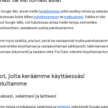
asi tai kertomasi asiat
 Google-tilin, annat meille
henkilötietoja
, joihin sisältyy nimesi ja salasan
utessasi lisätä tilillesi
puhelinnumeron
tai
maksutiedot
. Vaikka et olisi
nut Google-tilille, voit halutessasi antaa meille tietoja, esimerkiksi
stiosoitteen, saadaksesi uutisia palveluistamme.
 myös sisältöä, jota luot, siirrät tai vastaanotat muilta palveluissa
 esimerkiksi kirjoittamasi ja vastaanottamasi sähköpostit, tallentamasi 
luomasi dokumentit ja taulukot sekä YouTube-videoihin kirjoittamasi k
ot, joita keräämme käyttäessäsi
eluitamme
uksesi, selaimesi ja laitteesi
 tietoja sovelluksista, selaimista ja
laitteista
, joilla käytät Google-palv