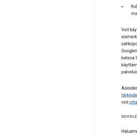
Kol
mai
Voit käy
esimerki
sähköpos
Googlen 
katsoa Y
käyttämä
palvelui
Asioiden
tärkeid
voit
ott
GOOGLE
Haluamm