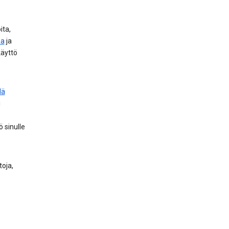
ita,
sa
ja
käyttö
lä
i
 sinulle
toja,