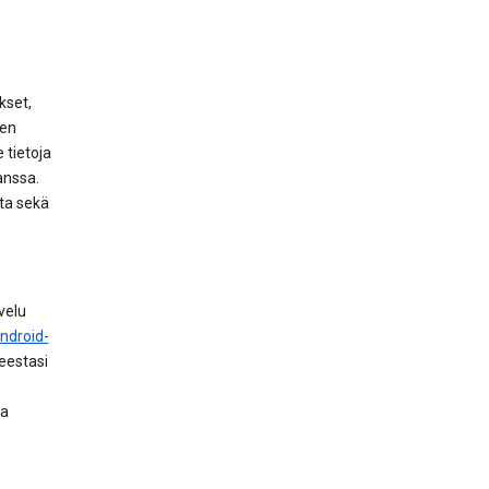
kset,
ien
 tietoja
anssa.
nta sekä
velu
ndroid-
teestasi
ta