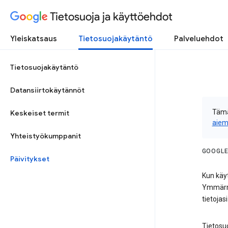
Tietosuoja ja käyttöehdot
Yleiskatsaus
Tietosuojakäytäntö
Palveluehdot
Tietosuojakäytäntö
Datansiirtokäytännöt
Tämä
Keskeiset termit
aiem
Yhteistyökumppanit
GOOGLE
Päivitykset
Kun käyt
Ymmärrä
tietojas
Tietosu