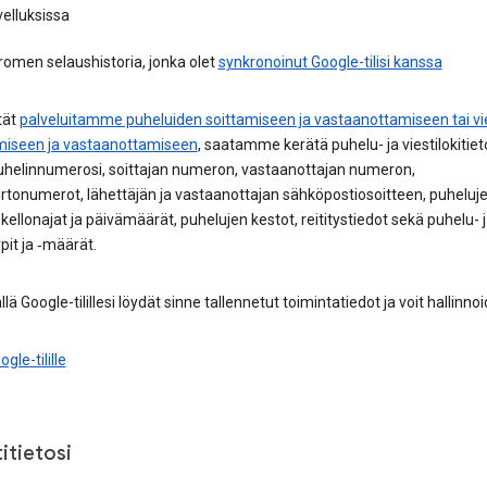
elluksissa
omen selaushistoria, jonka olet
synkronoinut Google-tilisi kanssa
tät
palveluitamme puheluiden soittamiseen ja vastaanottamiseen tai vi
miseen ja vastaanottamiseen
, saatamme kerätä puhelu- ja viestilokitiet
uhelinnumerosi, soittajan numeron, vastaanottajan numeron,
irtonumerot, lähettäjän ja vastaanottajan sähköpostiosoitteen, puheluje
 kellonajat ja päivämäärät, puhelujen kestot, reititystiedot sekä puhelu- 
ypit ja ‑määrät.
llä Google-tilillesi löydät sinne tallennetut toimintatiedot ja voit hallinnoid
ogle-tilille
titietosi