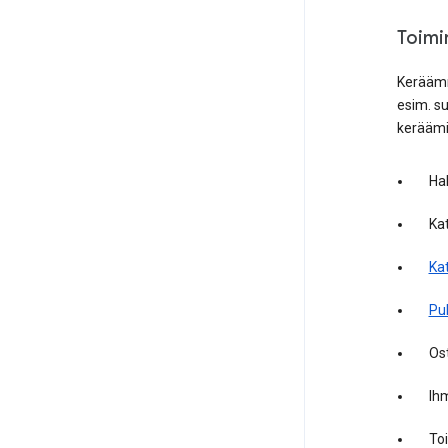
Toimi
Keräämm
esim. s
keräämi
Ha
Ka
Kat
Puh
Os
Ihm
Toi