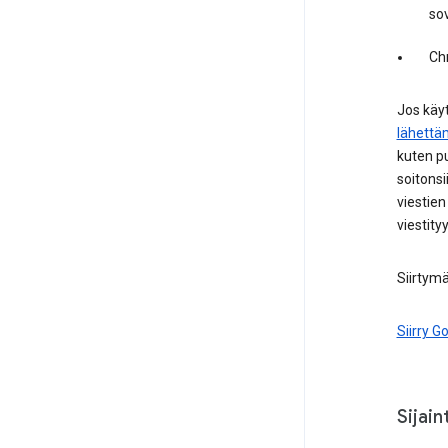
sov
Chr
Jos käy
lähettä
kuten p
soitonsi
viestien
viestity
Siirtymä
Siirry Go
Sijain