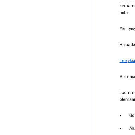
keräämme
niitä.
Yksityis
Haluatk
Tee yksi
Voimass
Luomme v
olemaan
Goo
Alu