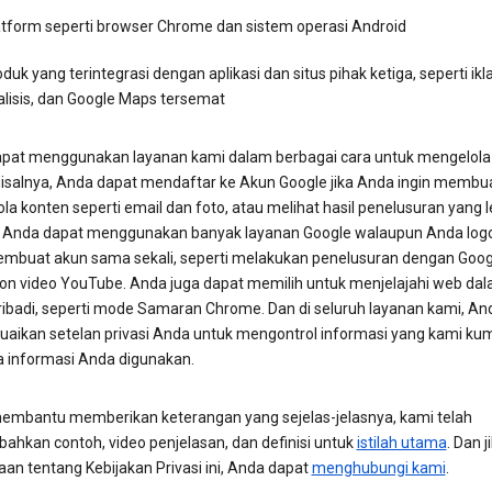
atform seperti browser Chrome dan sistem operasi Android
duk yang terintegrasi dengan aplikasi dan situs pihak ketiga, seperti ikl
alisis, dan Google Maps tersemat
pat menggunakan layanan kami dalam berbagai cara untuk mengelola 
isalnya, Anda dapat mendaftar ke Akun Google jika Anda ingin membu
a konten seperti email dan foto, atau melihat hasil penelusuran yang l
. Anda dapat menggunakan banyak layanan Google walaupun Anda logo
embuat akun sama sekali, seperti melakukan penelusuran dengan Goog
n video YouTube. Anda juga dapat memilih untuk menjelajahi web da
ibadi, seperti mode Samaran Chrome. Dan di seluruh layanan kami, An
aikan setelan privasi Anda untuk mengontrol informasi yang kami ku
a informasi Anda digunakan.
embantu memberikan keterangan yang sejelas-jelasnya, kami telah
hkan contoh, video penjelasan, dan definisi untuk
istilah utama
. Dan j
aan tentang Kebijakan Privasi ini, Anda dapat
menghubungi kami
.