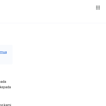
emua
pada
 kepada
ng kami