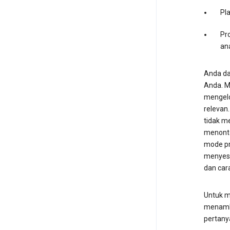
Pl
Pro
an
Anda da
Anda. M
mengelol
relevan
tidak m
menonto
mode pr
menyesu
dan car
Untuk m
menamba
pertany