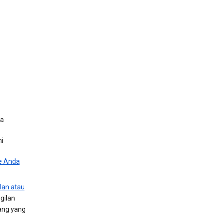
da
mi
e Anda
lan atau
gilan
ang yang