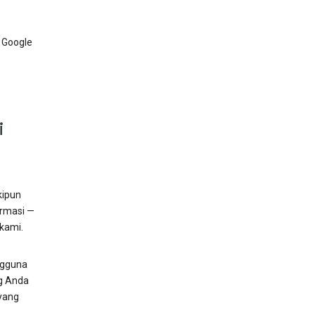
 Google
i
kipun
ormasi —
 kami.
ngguna
ng Anda
yang