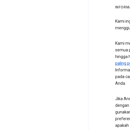
INFORM
Kami in
menggu
Kami me
semua p
hingga h
paling p
Informa
pada ca
Anda.
Jika An
dengan
gunakan
preferen
apakah 