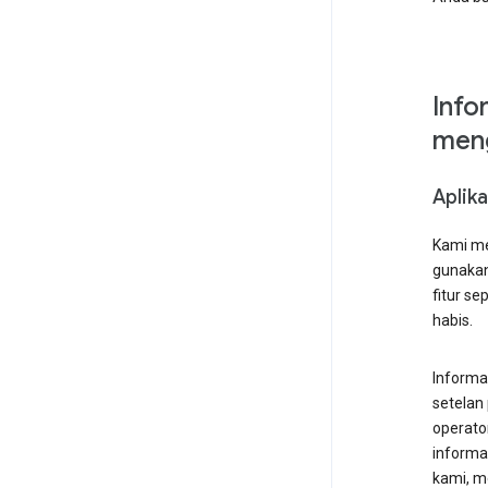
Info
meng
Aplika
Kami me
gunakan
fitur s
habis.
Informa
setelan
operato
informa
kami, 