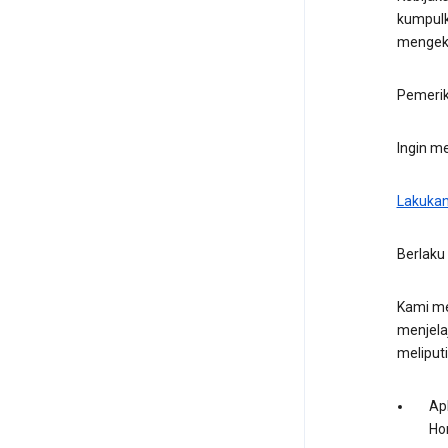
kumpulk
mengeks
Pemerik
Ingin m
Lakukan
Berlaku 
Kami me
menjela
meliputi
Apl
Ho