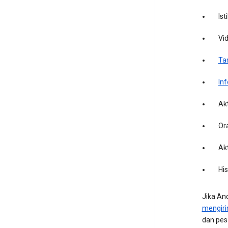
Ist
Vi
Ta
In
Ak
Or
Akt
Hi
Jika A
mengir
dan pes