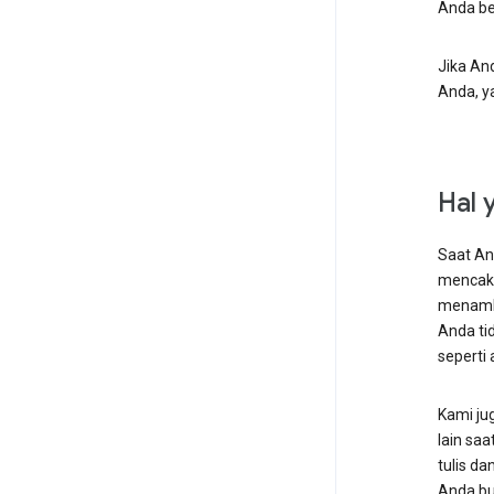
Anda be
Jika An
Anda, y
Hal 
Saat A
mencaku
menam
Anda ti
seperti 
Kami ju
lain sa
tulis d
Anda bu