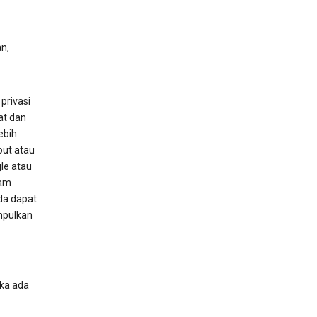
an,
privasi
at dan
ebih
ut atau
le atau
lam
da dapat
mpulkan
ika ada