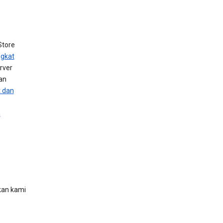
Store
gkat
rver
an
t dan
a
kan kami