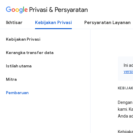
Privasi & Persyaratan
Ikhtisar
Kebijakan Privasi
Persyaratan Layanan
Kebijakan Privasi
Kerangka transfer data
Ini a
Istilah utama
vers
Mitra
KEBIJA
Pembaruan
Dengan 
kami. K
Anda ad
Kebijak