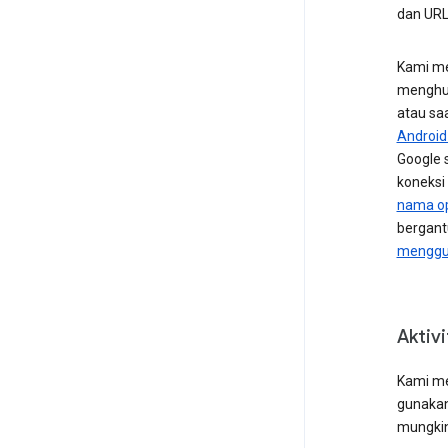
dan URL
Kami me
menghub
atau sa
Android 
Google 
koneksi 
nama op
bergant
menggun
Aktiv
Kami me
gunakan
mungkin