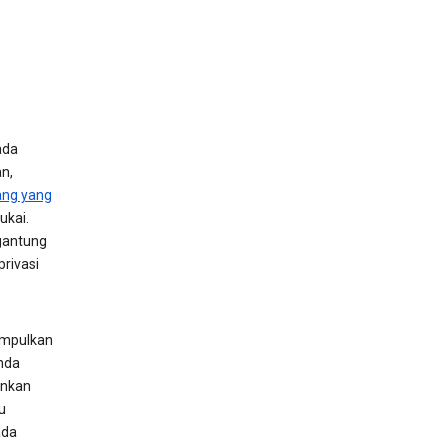
ada
n,
ang yang
ukai.
gantung
rivasi
umpulkan
nda
ankan
u
ada