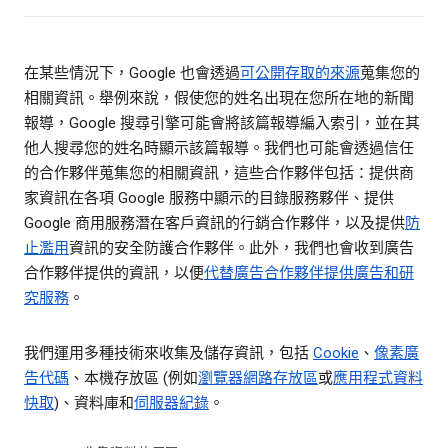
在某些情況下，Google 也會透過
可公開存取的來源
蒐集您的
相關資訊。舉例來說，假使您的姓名出現在您所在地的新聞
報導，Google 搜尋引擎可能會將該篇報導編入索引，並在其
他人搜尋您的姓名時顯示該篇報導。我們也可能會透過信任
的合作夥伴蒐集您的相關資訊，這些合作夥伴包括：提供商
家資訊在各項 Google 服務中顯示的目錄服務夥伴、提供
Google 商用服務潛在客戶資訊的行銷合作夥伴，以及提供
防
止濫用
資訊的安全防護合作夥伴。此外，我們也會收到廣告
合作夥伴提供的資訊，以便
代替廣告合作夥伴提供廣告和研
究服務
。
我們運用多種技術來收集及儲存資訊，包括
Cookie
、
像素廣
告代碼
、本機存放區 (例如
瀏覽器網路存放區
或
應用程式資料
快取
)、資料庫和
伺服器紀錄
。