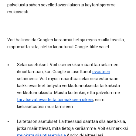
palveluista siihen sovellettavien lakien ja käytäntöjemme
mukaisesti.
Voit hallinnoida Googlen keräämiä tietoja myös muilla tavoilla,
riippumatta siitä, oletko kirjautunut Google-tilille vai et:
Selainasetukset: Voit esimerkiksi määrittää selaimen
ilmoittamaan, kun Google on asettanut
evästeen
selaimeesi. Voit myös määrittää selaimesi estämään
kaikki evästeet tietystä verkkotunnuksesta tai kaikista
verkkotunnuksista. Muista kuitenkin, että palvelumme
tarvitsevat evästeitä toimiakseen oikein
, esim.
kieliasetustesi muistamiseen.
Laitetason asetukset: Laitteessasi saattaa olla asetuksia,
jotka määrittävät, mitä tietoja keräämme. Voit esimerkiksi
muokata sijaintiasetuksia
Android-laitteellasi.