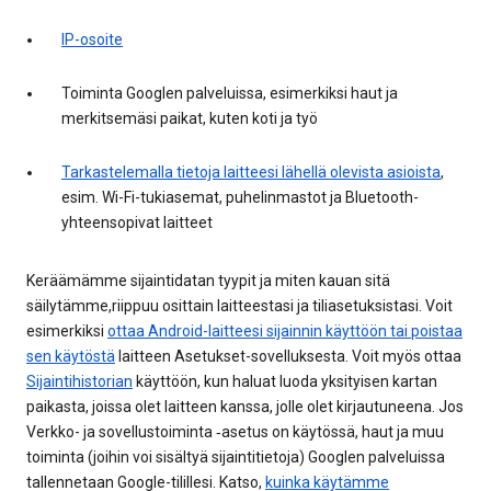
IP-osoite
Toiminta Googlen palveluissa, esimerkiksi haut ja
merkitsemäsi paikat, kuten koti ja työ
Tarkastelemalla tietoja laitteesi lähellä olevista asioista
,
esim. Wi-Fi-tukiasemat, puhelinmastot ja Bluetooth-
yhteensopivat laitteet
Keräämämme sijaintidatan tyypit ja miten kauan sitä
säilytämme,riippuu osittain laitteestasi ja tiliasetuksistasi. Voit
esimerkiksi
ottaa Android-laitteesi sijainnin käyttöön tai poistaa
sen käytöstä
laitteen Asetukset-sovelluksesta. Voit myös ottaa
Sijaintihistorian
käyttöön, kun haluat luoda yksityisen kartan
paikasta, joissa olet laitteen kanssa, jolle olet kirjautuneena. Jos
Verkko- ja sovellustoiminta ‑asetus on käytössä, haut ja muu
toiminta (joihin voi sisältyä sijaintitietoja) Googlen palveluissa
tallennetaan Google-tilillesi. Katso,
kuinka käytämme