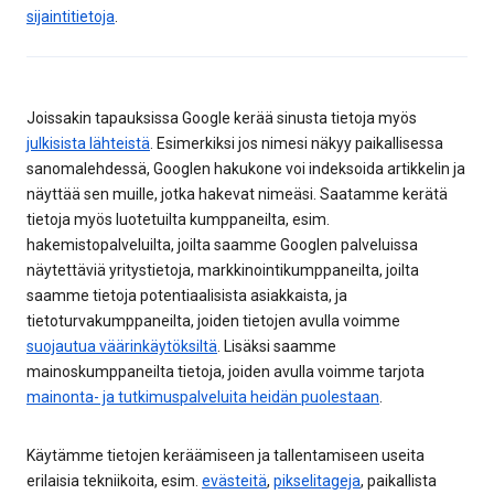
sijaintitietoja
.
Joissakin tapauksissa Google kerää sinusta tietoja myös
julkisista lähteistä
. Esimerkiksi jos nimesi näkyy paikallisessa
sanomalehdessä, Googlen hakukone voi indeksoida artikkelin ja
näyttää sen muille, jotka hakevat nimeäsi. Saatamme kerätä
tietoja myös luotetuilta kumppaneilta, esim.
hakemistopalveluilta, joilta saamme Googlen palveluissa
näytettäviä yritystietoja, markkinointikumppaneilta, joilta
saamme tietoja potentiaalisista asiakkaista, ja
tietoturvakumppaneilta, joiden tietojen avulla voimme
suojautua väärinkäytöksiltä
. Lisäksi saamme
mainoskumppaneilta tietoja, joiden avulla voimme tarjota
mainonta- ja tutkimuspalveluita heidän puolestaan
.
Käytämme tietojen keräämiseen ja tallentamiseen useita
erilaisia tekniikoita, esim.
evästeitä
,
pikselitageja
, paikallista