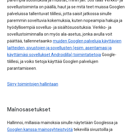
sovellustoiminta on päällä, haut ja se mitä teet muissa Googlen
palveluissa tallentuvat tilillesi, jotta saisit jatkossa sinulle
paremmin soveltuvia kokemuksia, kuten nopeampia hakuja ja
hyödyllisempiä sovellus- ja sisältösuosituksia. Verkko- ja
sovellustoiminnalla on myös ala-asetus, jonka avulla voit
päättää, tallennetaanko
muiden Googlen palveluja käyttävien
laitteiden, sivustojen ja sovellusten (esim. asentamasi ja
käyttämäsi sovellukset Androidilla) toimintatietoja
Google-
tilillesi, ja voiko tietoja käyttää Googlen palvelujen
parantamiseen.
Siirry toimintojen hallintaan
Mainosasetukset
Hallinnoi, millaisia mainoksia sinulle näytetään Googlessa ja
Googlen kanssa mainosyhteistyötä
tekevillä sivustoilla ja