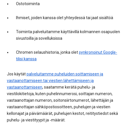
Ostotoiminta
Ihmiset, joiden kanssa olet yhteydessä tai jaat sisältöä
Toiminta palveluitamme käyttävillä kolmannen osapuolen
sivustoilla ja sovelluksissa
Chromen selaushistoria, jonka olet
synkronoinut Google-
tilisi kanssa
Jos käytät
palveluitamme puheluiden soittamiseen ja
vastaanottamiseen tai viestien lähettämiseen ja
vastaanottamiseen
, saatamme kerätä puhelu- ja
viestilokitietoja, kuten puhelinnumerosi, soittajan numeron,
vastaanottajan numeron, soitonsiirtonumerot, lähettäjän ja
vastaanottajan sähköpostiosoitteen, puhelujen ja viestien
kellonajat ja päivämäärät, puhelujen kestot, reititystiedot sekä
puhelu- ja viestityypit ja ‑määrät.