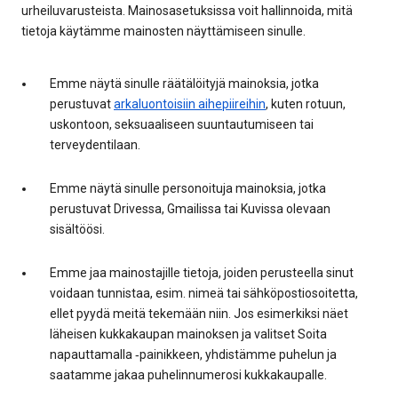
urheiluvarusteista. Mainosasetuksissa voit hallinnoida, mitä
tietoja käytämme mainosten näyttämiseen sinulle.
Emme näytä sinulle räätälöityjä mainoksia, jotka
perustuvat
arkaluontoisiin aihepiireihin
, kuten rotuun,
uskontoon, seksuaaliseen suuntautumiseen tai
terveydentilaan.
Emme näytä sinulle personoituja mainoksia, jotka
perustuvat Drivessa, Gmailissa tai Kuvissa olevaan
sisältöösi.
Emme jaa mainostajille tietoja, joiden perusteella sinut
voidaan tunnistaa, esim. nimeä tai sähköpostiosoitetta,
ellet pyydä meitä tekemään niin. Jos esimerkiksi näet
läheisen kukkakaupan mainoksen ja valitset Soita
napauttamalla ‑painikkeen, yhdistämme puhelun ja
saatamme jakaa puhelinnumerosi kukkakaupalle.