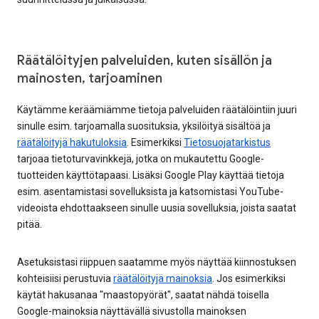
Räätälöityjen palveluiden, kuten sisällön ja
mainosten, tarjoaminen
Käytämme keräämiämme tietoja palveluiden räätälöintiin juuri
sinulle esim. tarjoamalla suosituksia, yksilöityä sisältöä ja
räätälöityjä hakutuloksia
. Esimerkiksi
Tietosuojatarkistus
tarjoaa tietoturvavinkkejä, jotka on mukautettu Google-
tuotteiden käyttötapaasi. Lisäksi Google Play käyttää tietoja
esim. asentamistasi sovelluksista ja katsomistasi YouTube-
videoista ehdottaakseen sinulle uusia sovelluksia, joista saatat
pitää.
Asetuksistasi riippuen saatamme myös näyttää kiinnostuksen
kohteisiisi perustuvia
räätälöityjä mainoksia
. Jos esimerkiksi
käytät hakusanaa "maastopyörät", saatat nähdä toisella
Google-mainoksia näyttävällä sivustolla mainoksen