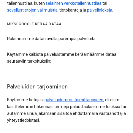
tallennustilaa, kuten
selaimen verkkotallennustilaa
tai
sovellustietojen välimuistia
, tietokantoja ja
palvelinlokeja
.
MIKSI GOOGLE KERÄÄ DATAA
Rakennamme datan avulla parempia palveluita
Käytämme kaikista palveluistamme keräämäämme dataa
seuraaviin tarkoituksiin:
Palveluiden tarjoaminen
Käytämme tietojasi
palveluidemme toimittamiseen
, eli esim.
käsittelemme hakemiasi termejä palauttaaksemme tuloksia tai
autamme sinua jakamaan sisältöä ehdottamalla vastaanottajia
yhteystiedoistasi.