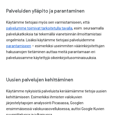
Palveluiden ylläpito ja parantaminen
Käytämme tietojasi myös sen varmistamiseen, että
palvelumme toimivat tarkoitetulla tavalla
, esim. seuraamalla
palvelukatkoksia tai tekemällä vianetsinnän ilmoittamistasi
ongelmista. Lisäksi käytämme tietojasi palveluidemme
parantamiseen
– esimerkiksi useimmiten väärinkirjoitettujen
hakusanojen tietäminen auttaa meitä parantamaan eri
palveluissamme käytettyjä oikeinkirjoitusominaisuuksia.
Uusien palvelujen kehittäminen
Käytämme nykyisistä palveluista keräämiämme tietoja uusien
kehittämiseen. Esimerkiksi ihmisten valokuvien
järjestelytapojen analysointi Picasassa, Googlen
ensimmäisessä valokuvasovelluksessa, auttoi Google Kuvien
suunnittelussa ja julkaisussa.