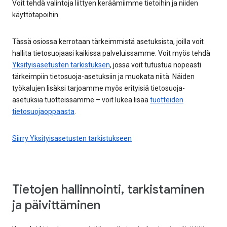
Voit tehdä valintoja liittyen keräämiimme tietoihin ja niiden
käyttötapoihin
Tässä osiossa kerrotaan tärkeimmistä asetuksista, joilla voit
hallita tietosuojaasi kaikissa palveluissamme. Voit myös tehdä
Yksityisasetusten tarkistuksen
, jossa voit tutustua nopeasti
tärkeimpiin tietosuoja-asetuksiin ja muokata niitä. Näiden
työkalujen lisäksi tarjoamme myös erityisiä tietosuoja-
asetuksia tuotteissamme – voit lukea lisää
tuotteiden
tietosuojaoppaasta
.
Siirry Yksityisasetusten tarkistukseen
Tietojen hallinnointi, tarkistaminen
ja päivittäminen