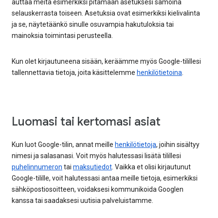
auttaa meitä esimerkiksi pitämään asetuksesi samoina
selauskerrasta toiseen. Asetuksia ovat esimerkiksi kielivalinta
ja se, näytetäänkö sinulle osuvampia hakutuloksia tai
mainoksia toimintasi perusteella.
Kun olet kirjautuneena sisään, keräämme myös Google-tilillesi
tallennettavia tietoja, joita käsittelemme
henkilötietoina
.
Luomasi tai kertomasi asiat
Kun luot Google-tilin, annat meille
henkilötietoja
, joihin sisältyy
nimesi ja salasanasi. Voit myös halutessasi lisätä tilillesi
puhelinnumeron
tai
maksutiedot
. Vaikka et olisi kirjautunut
Google-tilille, voit halutessasi antaa meille tietoja, esimerkiksi
sähköpostiosoitteen, voidaksesi kommunikoida Googlen
kanssa tai saadaksesi uutisia palveluistamme.