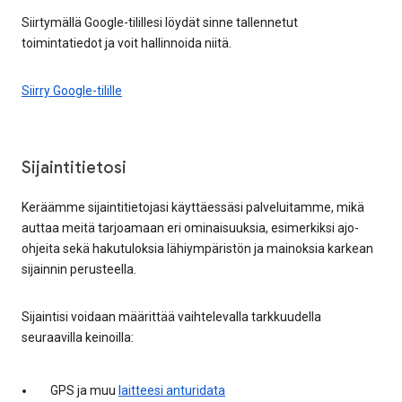
Siirtymällä Google-tilillesi löydät sinne tallennetut
toimintatiedot ja voit hallinnoida niitä.
Siirry Google-tilille
Sijaintitietosi
Keräämme sijaintitietojasi käyttäessäsi palveluitamme, mikä
auttaa meitä tarjoamaan eri ominaisuuksia, esimerkiksi ajo-
ohjeita sekä hakutuloksia lähiympäristön ja mainoksia karkean
sijainnin perusteella.
Sijaintisi voidaan määrittää vaihtelevalla tarkkuudella
seuraavilla keinoilla:
GPS ja muu
laitteesi anturidata