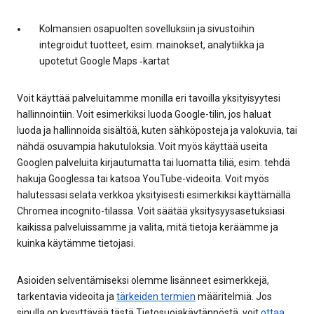
Kolmansien osapuolten sovelluksiin ja sivustoihin
integroidut tuotteet, esim. mainokset, analytiikka ja
upotetut Google Maps ‑kartat
Voit käyttää palveluitamme monilla eri tavoilla yksityisyytesi
hallinnointiin. Voit esimerkiksi luoda Google-tilin, jos haluat
luoda ja hallinnoida sisältöä, kuten sähköposteja ja valokuvia, tai
nähdä osuvampia hakutuloksia. Voit myös käyttää useita
Googlen palveluita kirjautumatta tai luomatta tiliä, esim. tehdä
hakuja Googlessa tai katsoa YouTube-videoita. Voit myös
halutessasi selata verkkoa yksityisesti esimerkiksi käyttämällä
Chromea incognito-tilassa. Voit säätää yksitysyysasetuksiasi
kaikissa palveluissamme ja valita, mitä tietoja keräämme ja
kuinka käytämme tietojasi.
Asioiden selventämiseksi olemme lisänneet esimerkkejä,
tarkentavia videoita ja
tärkeiden termien
määritelmiä. Jos
sinulla on kysyttävää tästä Tietosuojakäytännöstä, voit
ottaa