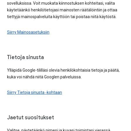
sovelluksissa. Voit muokata kiinnostuksen kohteitasi, valita
käytetäänkö henkilötietojasi mainosten räätälöintiin ja ottaa
tiettyjä mainospalveluita käyttöön tai poistaa niitä käytöstä.
Siirry Mainosasetuksiin
Tietoja sinusta
Ylläpidä Google-tililläsi olevia henkilökohtaisia tietoja ja päätä,
kuka voi nähdä niitä Googlen palveluissa.
Siirry Tietoja sinusta ‑kohtaan
Jaetut suositukset
Valitse, näytetäänkö nimesi ja kuvasi toimintasi vieressä.