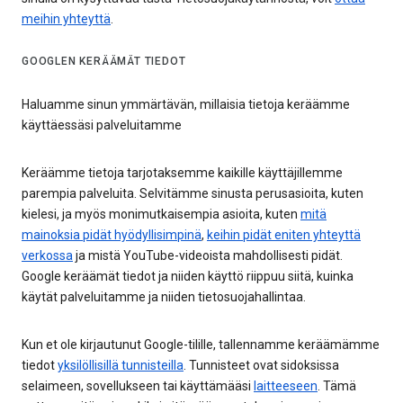
meihin yhteyttä
.
GOOGLEN KERÄÄMÄT TIEDOT
Haluamme sinun ymmärtävän, millaisia tietoja keräämme
käyttäessäsi palveluitamme
Keräämme tietoja tarjotaksemme kaikille käyttäjillemme
parempia palveluita. Selvitämme sinusta perusasioita, kuten
kielesi, ja myös monimutkaisempia asioita, kuten
mitä
mainoksia pidät hyödyllisimpinä
,
keihin pidät eniten yhteyttä
verkossa
ja mistä YouTube-videoista mahdollisesti pidät.
Google keräämät tiedot ja niiden käyttö riippuu siitä, kuinka
käytät palveluitamme ja niiden tietosuojahallintaa.
Kun et ole kirjautunut Google-tilille, tallennamme keräämämme
tiedot
yksilöllisillä tunnisteilla
. Tunnisteet ovat sidoksissa
selaimeen, sovellukseen tai käyttämääsi
laitteeseen
. Tämä