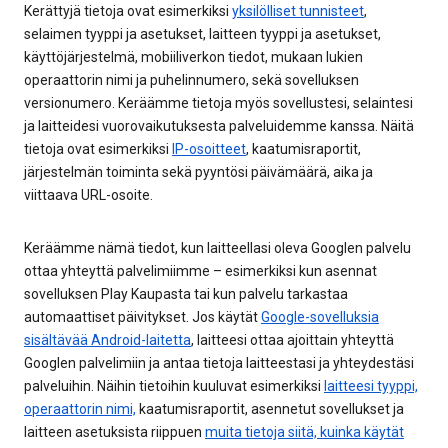
Kerättyjä tietoja ovat esimerkiksi
yksilölliset tunnisteet
,
selaimen tyyppi ja asetukset, laitteen tyyppi ja asetukset,
käyttöjärjestelmä, mobiiliverkon tiedot, mukaan lukien
operaattorin nimi ja puhelinnumero, sekä sovelluksen
versionumero. Keräämme tietoja myös sovellustesi, selaintesi
ja laitteidesi vuorovaikutuksesta palveluidemme kanssa. Näitä
tietoja ovat esimerkiksi
IP-osoitteet
, kaatumisraportit,
järjestelmän toiminta sekä pyyntösi päivämäärä, aika ja
viittaava URL-osoite.
Keräämme nämä tiedot, kun laitteellasi oleva Googlen palvelu
ottaa yhteyttä palvelimiimme – esimerkiksi kun asennat
sovelluksen Play Kaupasta tai kun palvelu tarkastaa
automaattiset päivitykset. Jos käytät
Google-sovelluksia
sisältävää Android-laitetta
, laitteesi ottaa ajoittain yhteyttä
Googlen palvelimiin ja antaa tietoja laitteestasi ja yhteydestäsi
palveluihin. Näihin tietoihin kuuluvat esimerkiksi
laitteesi tyyppi,
operaattorin nimi,
kaatumisraportit, asennetut sovellukset ja
laitteen asetuksista riippuen
muita tietoja siitä, kuinka käytät