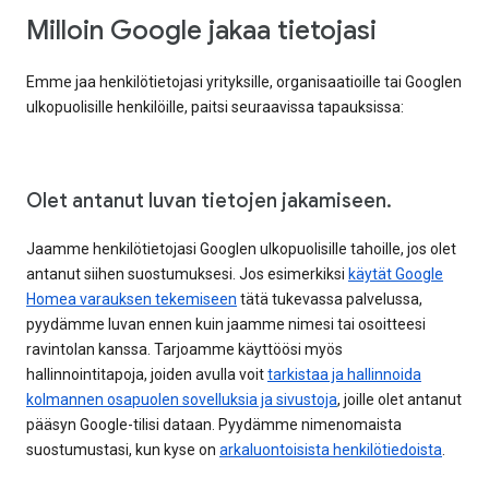
Milloin Google jakaa tietojasi
Emme jaa henkilötietojasi yrityksille, organisaatioille tai Googlen
ulkopuolisille henkilöille, paitsi seuraavissa tapauksissa:
Olet antanut luvan tietojen jakamiseen.
Jaamme henkilötietojasi Googlen ulkopuolisille tahoille, jos olet
antanut siihen suostumuksesi. Jos esimerkiksi
käytät Google
Homea varauksen tekemiseen
tätä tukevassa palvelussa,
pyydämme luvan ennen kuin jaamme nimesi tai osoitteesi
ravintolan kanssa. Tarjoamme käyttöösi myös
hallinnointitapoja, joiden avulla voit
tarkistaa ja hallinnoida
kolmannen osapuolen sovelluksia ja sivustoja
, joille olet antanut
pääsyn Google-tilisi dataan. Pyydämme nimenomaista
suostumustasi, kun kyse on
arkaluontoisista henkilötiedoista
.