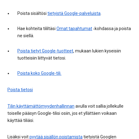
Poista sisältösi
tietyistä Google-palveluista
.
Hae kohteita tililtäsi
Omat tapahtumat
‑kohdassa ja poista
ne siellä.
Poista tietyt Google-tuotteet
, mukaan lukien kyseisiin
tuotteisiin liittyvät tietosi.
Poista koko Google-tili.
Poista tietosi
Tilin käyttämättömyydenhallinnan
avulla voit sallia jollekulle
toiselle pääsyn Google-tilisi osiin, jos et yllättäen voikaan
käyttää tiliäsi.
Lisäksi voit
pyytää sisällön poistamista
tietyistä Googlen