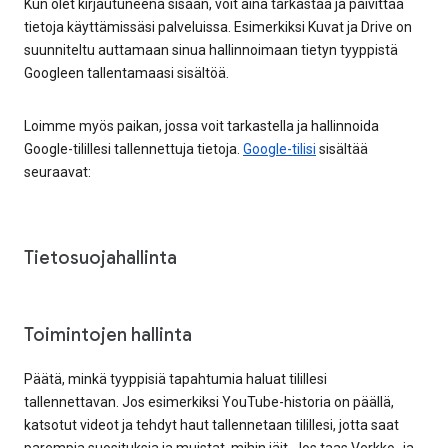
Kun olet kirjautuneena sisään, voit aina tarkastaa ja päivittää
tietoja käyttämissäsi palveluissa. Esimerkiksi Kuvat ja Drive on
suunniteltu auttamaan sinua hallinnoimaan tietyn tyyppistä
Googleen tallentamaasi sisältöä.
Loimme myös paikan, jossa voit tarkastella ja hallinnoida
Google-tilillesi tallennettuja tietoja.
Google-tilisi
sisältää
seuraavat:
Tietosuojahallinta
Toimintojen hallinta
Päätä, minkä tyyppisiä tapahtumia haluat tilillesi
tallennettavan. Jos esimerkiksi YouTube-historia on päällä,
katsotut videot ja tehdyt haut tallennetaan tilillesi, jotta saat
parempia suosituksia ja muistat, mihin jäit. Jos taas Verkko- ja