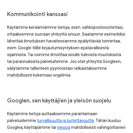
Kommunikointi kanssasi
Käytämme keräämiämme tietoja, esim. sähköpostiosoitettasi,
ottaaksemme suoraan yhteyttä sinuun. Saatamme esimerkiksi
lähettää ilmoituksen havaitessamme epäilyttävää toimintaa,
esim. Google-tilille kirjautumisyrityksen epätavallisesta
sijainnista. Tai voimme ilmoittaa sinulle tulevista muutoksista
tai parannuksista palveluihimme. Jos otat yhteyttä Googleen,
säilytämme tallenteen pyynnöstäsi ratkaistaksemme
mahdollisesti kokemiasi ongelmia.
Googlen, sen käyttäjien ja yleisön suojelu
Käytämme tietoja auttaaksemme parantamaan
palveluidemme
turvallisuutta ja luotettavuutta
. Tähän kuuluu
Googlea, käyttäjiämme tai
yleisöä
mahdollisesti vahingoittavien