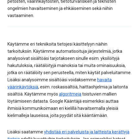
petosten, väärinkäytösten, tietoturvariskien ja teknisten
ongelmien havaitseminen ja ehkäiseminen sekä niihin
vastaaminen.
Käytämme eri tekniikoita tietojesi käsittelyyn näihin
tarkoituksiin. Käytämme automatisoituja järjestelmiä, jotka
analysoivat sisältöäsi tarjotakseen sinulle esim. yksilöityjä
hakutuloksia, räätälöityjä mainoksia tai muita ominaisuuksia,
jotka on räätälöity sen perusteella, miten käytät palveluitamme.
Lisäksi analysoimme sisältöäsi voidaksemme
havaita
väärinkäytöksiä
, esim. roskasisältöä, haittaohjelmia ja laitonta
sisältöä. Käytämme myös
algoritmeja
toistuvien mallien
löytämiseen datasta. Google Kääntäjä esimerkiksi auttaa
ihmisiä kommunikoimaan eri kielillä havaitsemalla yleisiä
kielimalleja lauseissa, joita pyydät sitä kääntämään.
Lisäksi saatamme
yhdistää eri palveluista ja laitteista kerättyjä
tietoja
edellä kuvattuihin tarkoituksiin. Jos esimerkiksi katsot