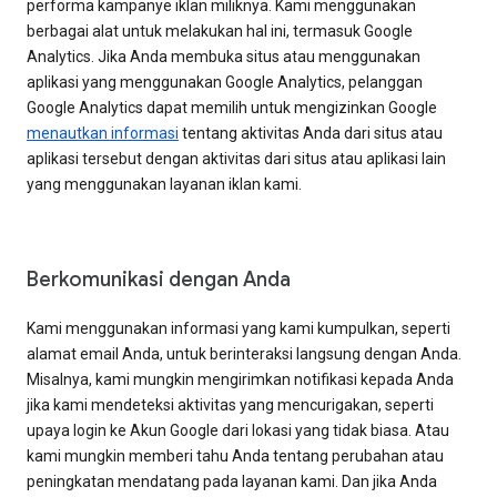
performa kampanye iklan miliknya. Kami menggunakan
berbagai alat untuk melakukan hal ini, termasuk Google
Analytics. Jika Anda membuka situs atau menggunakan
aplikasi yang menggunakan Google Analytics, pelanggan
Google Analytics dapat memilih untuk mengizinkan Google
menautkan informasi
tentang aktivitas Anda dari situs atau
aplikasi tersebut dengan aktivitas dari situs atau aplikasi lain
yang menggunakan layanan iklan kami.
Berkomunikasi dengan Anda
Kami menggunakan informasi yang kami kumpulkan, seperti
alamat email Anda, untuk berinteraksi langsung dengan Anda.
Misalnya, kami mungkin mengirimkan notifikasi kepada Anda
jika kami mendeteksi aktivitas yang mencurigakan, seperti
upaya login ke Akun Google dari lokasi yang tidak biasa. Atau
kami mungkin memberi tahu Anda tentang perubahan atau
peningkatan mendatang pada layanan kami. Dan jika Anda