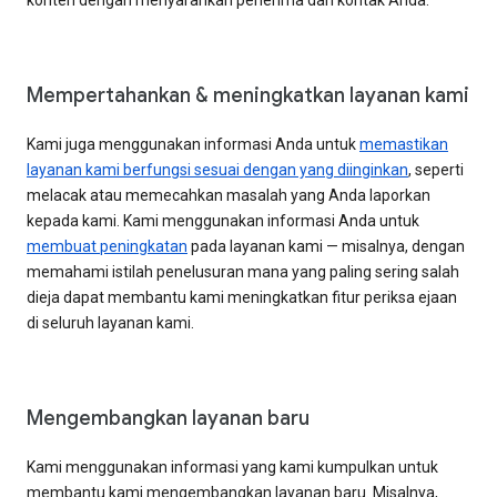
Mempertahankan & meningkatkan layanan kami
Kami juga menggunakan informasi Anda untuk
memastikan
layanan kami berfungsi sesuai dengan yang diinginkan
, seperti
melacak atau memecahkan masalah yang Anda laporkan
kepada kami. Kami menggunakan informasi Anda untuk
membuat peningkatan
pada layanan kami — misalnya, dengan
memahami istilah penelusuran mana yang paling sering salah
dieja dapat membantu kami meningkatkan fitur periksa ejaan
di seluruh layanan kami.
Mengembangkan layanan baru
Kami menggunakan informasi yang kami kumpulkan untuk
membantu kami mengembangkan layanan baru. Misalnya,