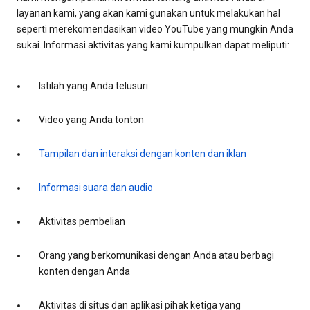
layanan kami, yang akan kami gunakan untuk melakukan hal
seperti merekomendasikan video YouTube yang mungkin Anda
sukai. Informasi aktivitas yang kami kumpulkan dapat meliputi:
Istilah yang Anda telusuri
Video yang Anda tonton
Tampilan dan interaksi dengan konten dan iklan
Informasi suara dan audio
Aktivitas pembelian
Orang yang berkomunikasi dengan Anda atau berbagi
konten dengan Anda
Aktivitas di situs dan aplikasi pihak ketiga yang