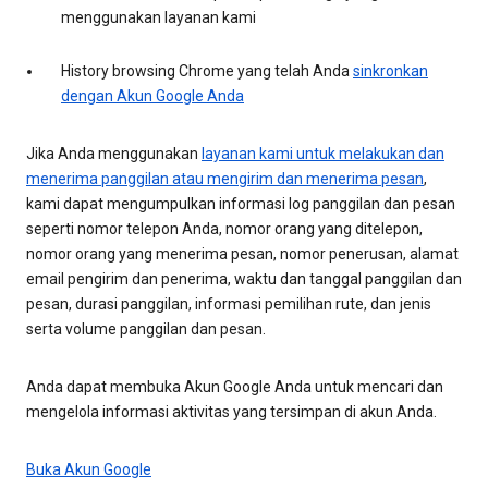
menggunakan layanan kami
History browsing Chrome yang telah Anda
sinkronkan
dengan Akun Google Anda
Jika Anda menggunakan
layanan kami untuk melakukan dan
menerima panggilan atau mengirim dan menerima pesan
,
kami dapat mengumpulkan informasi log panggilan dan pesan
seperti nomor telepon Anda, nomor orang yang ditelepon,
nomor orang yang menerima pesan, nomor penerusan, alamat
email pengirim dan penerima, waktu dan tanggal panggilan dan
pesan, durasi panggilan, informasi pemilihan rute, dan jenis
serta volume panggilan dan pesan.
Anda dapat membuka Akun Google Anda untuk mencari dan
mengelola informasi aktivitas yang tersimpan di akun Anda.
Buka Akun Google