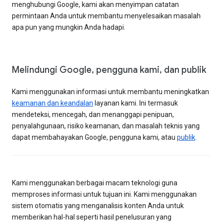
menghubungi Google, kami akan menyimpan catatan
permintaan Anda untuk membantu menyelesaikan masalah
apa pun yang mungkin Anda hadapi.
Melindungi Google, pengguna kami, dan publik
Kami menggunakan informasi untuk membantu meningkatkan
keamanan dan keandalan
layanan kami. Ini termasuk
mendeteksi, mencegah, dan menanggapi penipuan,
penyalahgunaan, risiko keamanan, dan masalah teknis yang
dapat membahayakan Google, pengguna kami, atau
publik
.
Kami menggunakan berbagai macam teknologi guna
memproses informasi untuk tujuan ini. Kami menggunakan
sistem otomatis yang menganalisis konten Anda untuk
memberikan hal-hal seperti hasil penelusuran yang