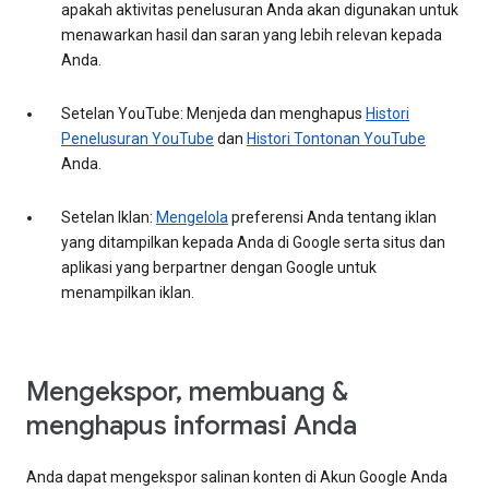
apakah aktivitas penelusuran Anda akan digunakan untuk
menawarkan hasil dan saran yang lebih relevan kepada
Anda.
Setelan YouTube: Menjeda dan menghapus
Histori
Penelusuran YouTube
dan
Histori Tontonan YouTube
Anda.
Setelan Iklan:
Mengelola
preferensi Anda tentang iklan
yang ditampilkan kepada Anda di Google serta situs dan
aplikasi yang berpartner dengan Google untuk
menampilkan iklan.
Mengekspor, membuang &
menghapus informasi Anda
Anda dapat mengekspor salinan konten di Akun Google Anda