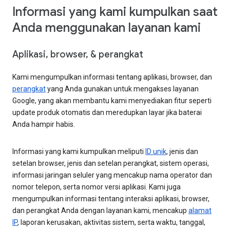
Informasi yang kami kumpulkan saat
Anda menggunakan layanan kami
Aplikasi, browser, & perangkat
Kami mengumpulkan informasi tentang aplikasi, browser, dan
perangkat
yang Anda gunakan untuk mengakses layanan
Google, yang akan membantu kami menyediakan fitur seperti
update produk otomatis dan meredupkan layar jika baterai
Anda hampir habis.
Informasi yang kami kumpulkan meliputi
ID unik
, jenis dan
setelan browser, jenis dan setelan perangkat, sistem operasi,
informasi jaringan seluler yang mencakup nama operator dan
nomor telepon, serta nomor versi aplikasi. Kami juga
mengumpulkan informasi tentang interaksi aplikasi, browser,
dan perangkat Anda dengan layanan kami, mencakup
alamat
IP
, laporan kerusakan, aktivitas sistem, serta waktu, tanggal,