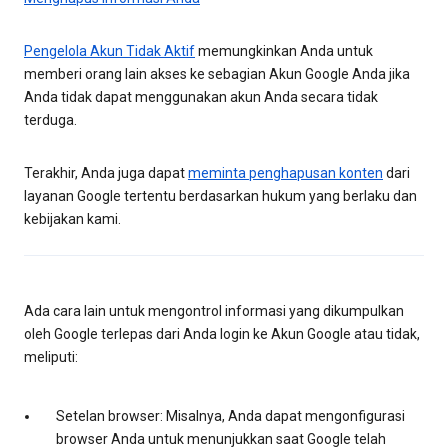
Pengelola Akun Tidak Aktif
memungkinkan Anda untuk
memberi orang lain akses ke sebagian Akun Google Anda jika
Anda tidak dapat menggunakan akun Anda secara tidak
terduga.
Terakhir, Anda juga dapat
meminta penghapusan konten
dari
layanan Google tertentu berdasarkan hukum yang berlaku dan
kebijakan kami.
Ada cara lain untuk mengontrol informasi yang dikumpulkan
oleh Google terlepas dari Anda login ke Akun Google atau tidak,
meliputi:
Setelan browser: Misalnya, Anda dapat mengonfigurasi
browser Anda untuk menunjukkan saat Google telah