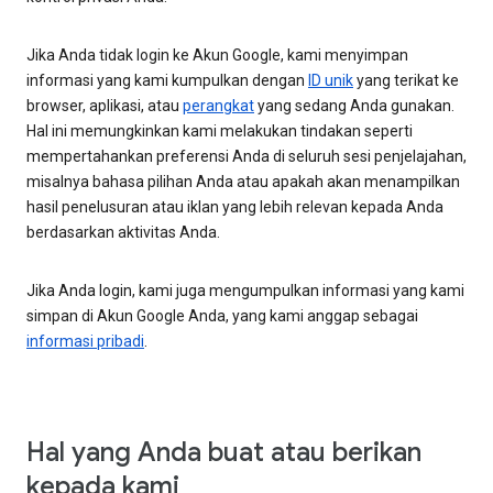
Jika Anda tidak login ke Akun Google, kami menyimpan
informasi yang kami kumpulkan dengan
ID unik
yang terikat ke
browser, aplikasi, atau
perangkat
yang sedang Anda gunakan.
Hal ini memungkinkan kami melakukan tindakan seperti
mempertahankan preferensi Anda di seluruh sesi penjelajahan,
misalnya bahasa pilihan Anda atau apakah akan menampilkan
hasil penelusuran atau iklan yang lebih relevan kepada Anda
berdasarkan aktivitas Anda.
Jika Anda login, kami juga mengumpulkan informasi yang kami
simpan di Akun Google Anda, yang kami anggap sebagai
informasi pribadi
.
Hal yang Anda buat atau berikan
kepada kami