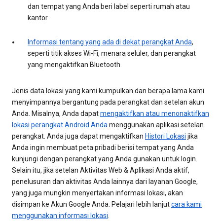
dan tempat yang Anda beri label seperti rumah atau
kantor
Informasi tentang yang ada di dekat perangkat Anda
,
seperti titik akses Wi-Fi, menara seluler, dan perangkat
yang mengaktifkan Bluetooth
Jenis data lokasi yang kami kumpulkan dan berapa lama kami
menyimpannya bergantung pada perangkat dan setelan akun
Anda. Misalnya, Anda dapat
mengaktifkan atau menonaktifkan
lokasi perangkat Android Anda
menggunakan aplikasi setelan
perangkat. Anda juga dapat mengaktifkan
Histori Lokasi
jika
Anda ingin membuat peta pribadi berisi tempat yang Anda
kunjungi dengan perangkat yang Anda gunakan untuk login.
Selain itu, jika setelan Aktivitas Web & Aplikasi Anda aktif,
penelusuran dan aktivitas Anda lainnya dari layanan Google,
yang juga mungkin menyertakan informasi lokasi, akan
disimpan ke Akun Google Anda. Pelajari lebih lanjut
cara kami
menggunakan informasi lokasi
.