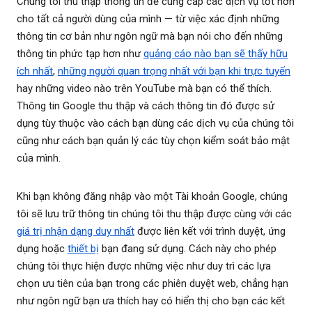
Chúng tôi thu thập thông tin để cung cấp các dịch vụ tốt hơn
cho tất cả người dùng của mình — từ việc xác định những
thông tin cơ bản như ngôn ngữ mà bạn nói cho đến những
thông tin phức tạp hơn như
quảng cáo nào bạn sẽ thấy hữu
ích nhất
,
những người quan trọng nhất với bạn khi trực tuyến
hay những video nào trên YouTube mà bạn có thể thích.
Thông tin Google thu thập và cách thông tin đó được sử
dụng tùy thuộc vào cách bạn dùng các dịch vụ của chúng tôi
cũng như cách bạn quản lý các tùy chọn kiểm soát bảo mật
của mình.
Khi bạn không đăng nhập vào một Tài khoản Google, chúng
tôi sẽ lưu trữ thông tin chúng tôi thu thập được cùng với các
giá trị nhận dạng duy nhất
được liên kết với trình duyệt, ứng
dụng hoặc
thiết bị
bạn đang sử dụng. Cách này cho phép
chúng tôi thực hiện được những việc như duy trì các lựa
chọn ưu tiên của bạn trong các phiên duyệt web, chẳng hạn
như ngôn ngữ bạn ưa thích hay có hiển thị cho bạn các kết