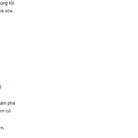
úng tôi
 và xóa
g
khám phá
ồm có:
m,