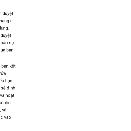
nh duyệt
 mạng di
dụng.
 duyệt
 cáo sự
của bạn.
a bạn kết
Cửa
Nếu bạn
n sẽ định
 và hoạt
hứ như
, và
ộc vào