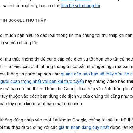
h sách bảo mật này, bạn có thể
liên hệ với chúng tôi
.
TIN GOOGLE THU THẬP
ôi muốn bạn hiểu rõ các loại thông tin mà chúng tôi thu thập khi bạn
ch vụ của chúng tôi
ôi thu thập thông tin để cung cấp các dịch vụ tốt hơn cho tất cả ng
h — từ việc xác định những thông tin cơ bản như ngôn ngữ mà bạn n
ng thông tin phức tạp hơn như
quảng cáo nào bạn sẽ thấy hữu ích n
gười quan trọng nhất với bạn khi trực tuyến
hay những video nào trê
 mà bạn có thể thích. Thông tin Google thu thập và cách thông tin
 tùy thuộc vào cách bạn dùng các dịch vụ của chúng tôi cũng như c
 các tùy chọn kiểm soát bảo mật của mình.
 không đăng nhập vào một Tài khoản Google, chúng tôi sẽ lưu trữ thô
ôi thu thập được cùng với các
giá trị nhận dạng duy nhất
được liên kế