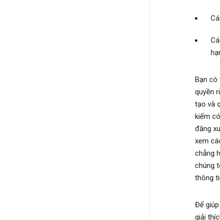
Cá
Cá
hạ
Bạn có 
quyền r
tạo và 
kiếm có
đăng xu
xem các
chẳng h
chúng t
thông t
Để giúp 
giải th