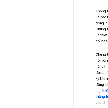
Thông t
và các m
động, b
Chúng t
và thiế
cố, hoạ
Chúng t
nối với
hàng Pl
đang s
kỳ kết 
động kế
loại thi
thông t
các chế 