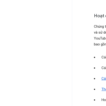
Hoạt 
Chúng t
và sử d
YouTube
bao gồ
Cá
Cá
Cá
Th
Ho