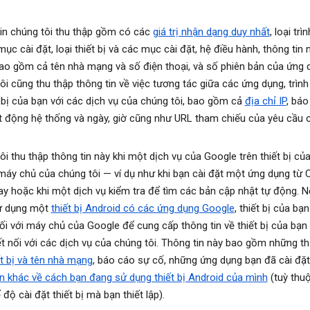
in chúng tôi thu thập gồm có các
giá trị nhận dạng duy nhất
, loại trì
ục cài đặt, loại thiết bị và các mục cài đặt, hệ điều hành, thông tin
ao gồm cả tên nhà mạng và số điện thoại, và số phiên bản của ứng 
ôi cũng thu thập thông tin về việc tương tác giữa các ứng dụng, trình
t bị của bạn với các dịch vụ của chúng tôi, bao gồm cả
địa chỉ IP
, báo
t động hệ thống và ngày, giờ cũng như URL tham chiếu của yêu cầu 
ôi thu thập thông tin này khi một dịch vụ của Google trên thiết bị củ
 máy chủ của chúng tôi — ví dụ như khi bạn cài đặt một ứng dụng từ 
ay hoặc khi một dịch vụ kiểm tra để tìm các bản cập nhật tự động. 
ử dụng một
thiết bị Android có các ứng dụng Google
, thiết bị của bạ
nối với máy chủ của Google để cung cấp thông tin về thiết bị của bạn
t nối với các dịch vụ của chúng tôi. Thông tin này bao gồm những t
ết bị và tên nhà mạng
, báo cáo sự cố, những ứng dụng bạn đã cài đặt
in khác về cách bạn đang sử dụng thiết bị Android của mình
(tuỳ thu
độ cài đặt thiết bị mà bạn thiết lập).