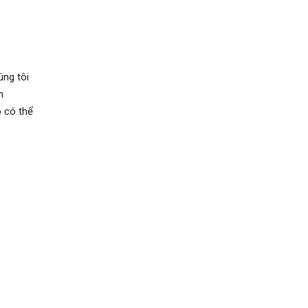
úng tôi
n
 có thể