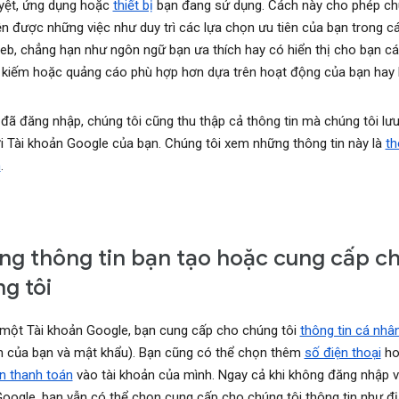
uyệt, ứng dụng hoặc
thiết bị
bạn đang sử dụng. Cách này cho phép ch
ện được những việc như duy trì các lựa chọn ưu tiên của bạn trong c
eb, chẳng hạn như ngôn ngữ bạn ưa thích hay có hiển thị cho bạn cá
 kiếm hoặc quảng cáo phù hợp hơn dựa trên hoạt động của bạn hay 
 đã đăng nhập, chúng tôi cũng thu thập cả thông tin mà chúng tôi lưu
i Tài khoản Google của bạn. Chúng tôi xem những thông tin này là
th
n
.
g thông tin bạn tạo hoặc cung cấp c
g tôi
 một Tài khoản Google, bạn cung cấp cho chúng tôi
thông tin cá nhâ
 của bạn và mật khẩu). Bạn cũng có thể chọn thêm
số điện thoại
ho
in thanh toán
vào tài khoản của mình. Ngay cả khi không đăng nhập v
oogle, bạn vẫn có thể chọn cung cấp cho chúng tôi thông tin như đị