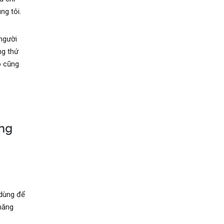
ng tôi.
người
ng thứ
o cũng
ụng
dùng để
năng