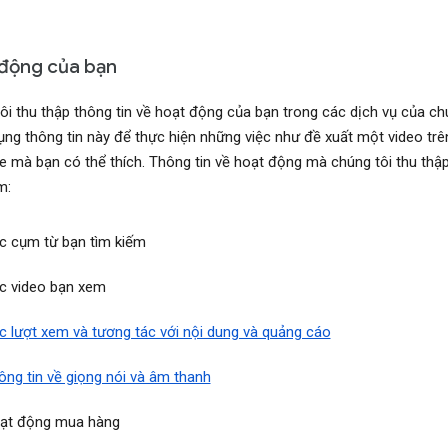
động của bạn
ôi thu thập thông tin về hoạt động của bạn trong các dịch vụ của ch
ụng thông tin này để thực hiện những việc như đề xuất một video trê
 mà bạn có thể thích. Thông tin về hoạt động mà chúng tôi thu thập
m:
c cụm từ bạn tìm kiếm
c video bạn xem
c lượt xem và tương tác với nội dung và quảng cáo
ông tin về giọng nói và âm thanh
ạt động mua hàng