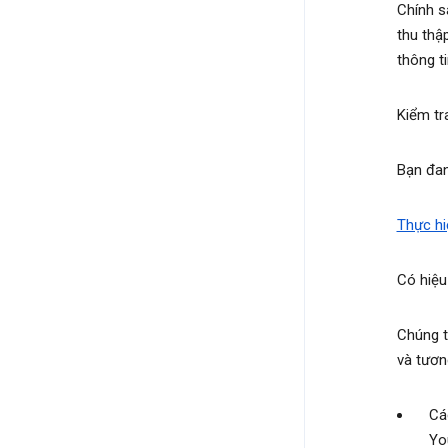
Chính s
thu thập
thông t
Kiểm tr
Bạn đan
Thực hi
Có hiệu
Chúng t
và tươn
Cá
Yo