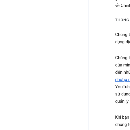
về Chín
THÔNG 
Chúng t
dụng dị
Chúng t
của mìn
đến nhữ
những n
YouTube
sử dụng
quản lý
Khi bạn
chúng t