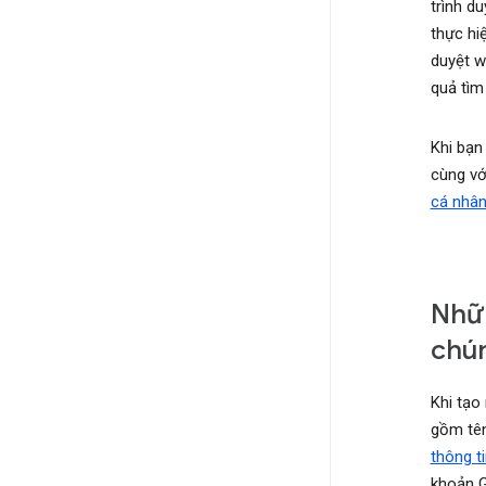
trình d
thực hi
duyệt w
quả tìm
Khi bạn
cùng vớ
cá nhâ
Nhữn
chún
Khi tạo
gồm tên
thông t
khoản G