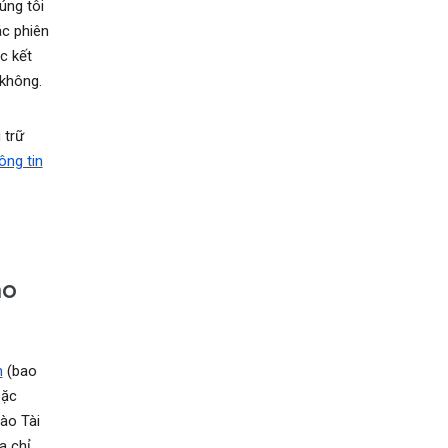
úng tôi
ác phiên
c kết
không.
 trữ
ông tin
ho
n
(bao
ặc
ào Tài
a chỉ