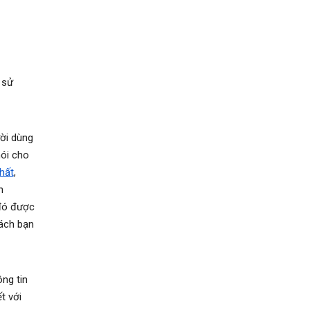
 sử
ười dùng
ói cho
hất
,
n
 đó được
ách bạn
ng tin
t với