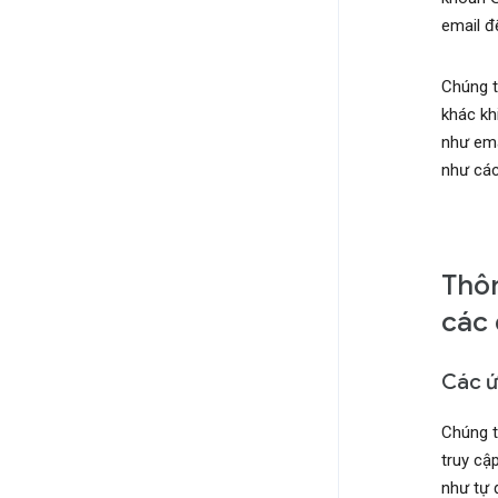
email đ
Chúng t
khác kh
như emai
như các
Thôn
các 
Các ứ
Chúng t
truy cậ
như tự 