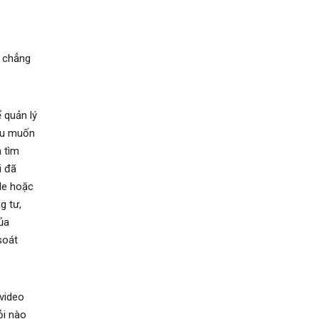
, chẳng
 quản lý
nếu muốn
 tìm
i đã
le hoặc
g tư,
ủa
soát
 video
ỏi nào