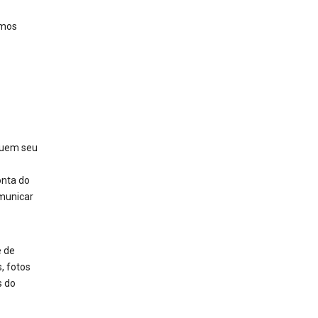
amos
luem seu
onta do
omunicar
e de
, fotos
s do