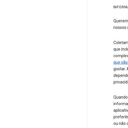
INFORM
Queremo
nossos 
Coletam
que incl
comple
que são
gostar.
depende
privacid
Quando 
informa
aplicati
preferê
ou não 