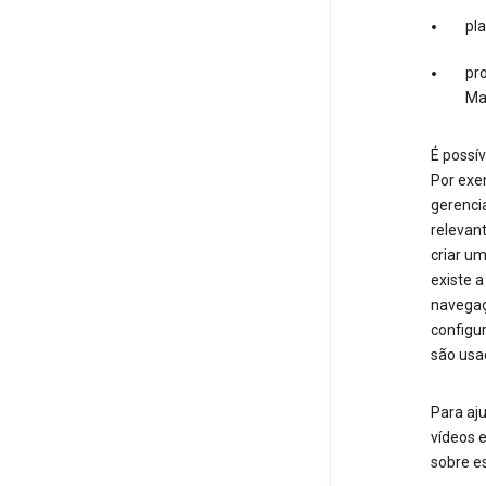
pl
pro
Ma
É possív
Por exe
gerenci
relevan
criar u
existe 
navegaç
configu
são usa
Para aju
vídeos e
sobre es