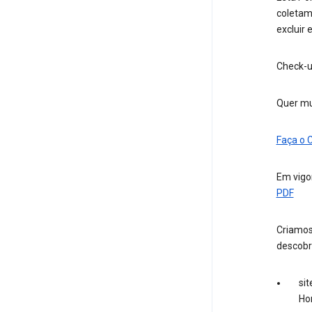
coletamo
excluir
Check-u
Quer mu
Faça o 
Em vigor
PDF
Criamos
descobr
sit
Ho