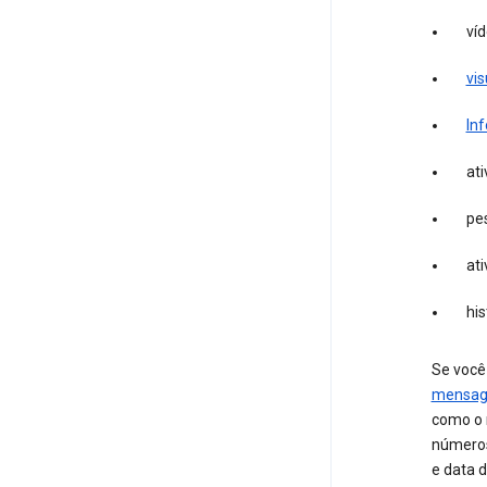
víd
vi
In
at
pe
ati
hi
Se você
mensag
como o 
números
e data 