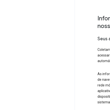
Info
noss
Seus 
Coletam
acessar
automáti
As info
de naveg
rede mó
aplicat
disposit
sistema,