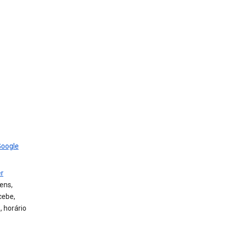
Google
r
ens,
cebe,
 horário