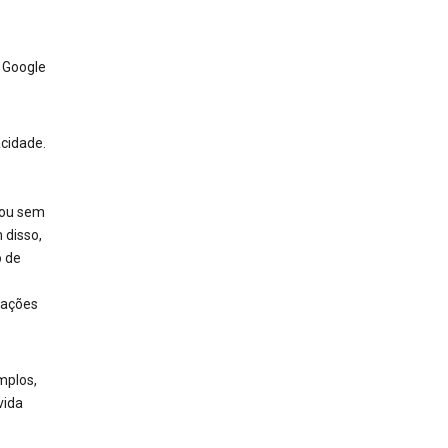
e Google
acidade.
 ou sem
 disso,
 de
mações
mplos,
vida