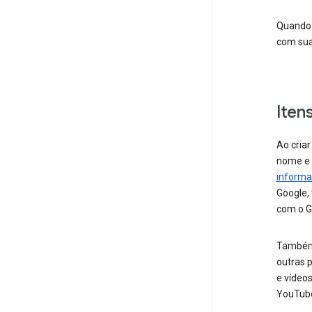
Quando 
com sua
Iten
Ao cria
nome e 
inform
Google,
com o G
Também 
outras p
e vídeos
YouTub