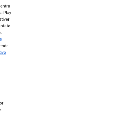
 entra
a Play
stiver
ontato
 o
de
dendo
tivo
or
: