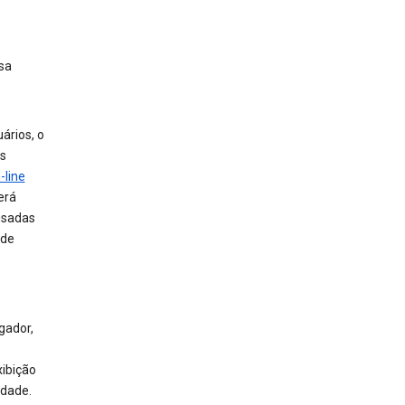
sa
ários, o
is
-line
erá
usadas
 de
gador,
xibição
idade.