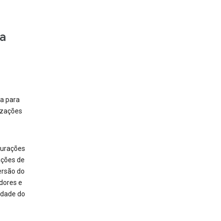
a
a para
izações
igurações
ações de
ersão do
dores e
vidade do