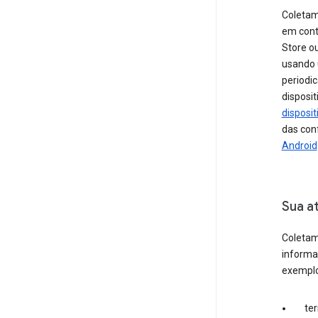
Coletam
em cont
Store ou
usando
periodi
disposi
disposi
das con
Android
Sua a
Coletam
informa
exemplo
te