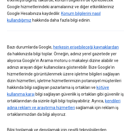
etkinleştirdiğiniz takdirde, konum bilgilerini de içerebilecek
Google hizmetlerindeki aramalarınız ve diğer etkinlikleriniz
Google Hesabınıza kaydedilir.
Konum bilgilerini nasıl
kullandığımız
hakkında daha fazla bilgi edinin.
Bazı durumlarda Google,
herkesin erişebileceği kaynaklardan
da hakkınızda bilgi toplar. Örneğin, adınız yerel gazetede yer
alıyorsa Google'ın Arama motoru o makaleyi dizine alabilir ve
adınızı arayan diğer kullanıcılara gösterebilir. Bize Google'ın
hizmetlerinde görüntülenmek üzere işletme bilgileri sağlayan
dizin hizmetleri, işletme hizmetlerimizin potansiyel müşterileri
hakkında bilgi sağlayan pazarlama iş ortakları ve
kötüye
kullanıma karşı
bilgi sağlayan güvenlik iş ortakları gibi güvenilir iş
ortaklarından da sizinle ilgili bilgi toplayabiliriz. Ayrıca,
kendileri
adına reklam ve araştırma hizmetleri
sağlamak için reklam iş
ortaklarımızdan da bilgi alıyoruz.
Bilgi toplamak ve depolamak için çeşitli teknolojilerden