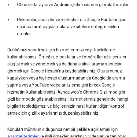
Chrome tarayıcı ve Android işletim sistemi gibi platformlar
Reklamlar, analizler ve yerleştirilmiş Google Haritalar gibi
üçüncü taraf uygulamalara ve sitelere entegre edilen
ürünler
Gizliliğinizi yönetmek için hizmetlerimizi çeşitli şekillerde
kullanabilirsiniz. Örneğin, e-postalar ve fotoğraflar gibi içerikler
oluşturmak ve yönetmek ya da daha alakalı arama sonuçları
görmek için Google Hesabı'na kaydolabilirsiniz. Oturumunuz
kapalıyken veya hiç hesap oluşturmadan da Google'da arama
yapma veya YouTube videoları izleme gibi birçok Google
hizmetini kullanabilirsiniz. Ayrıca web'e Chrome Gizli mod gibi
gizli bir modda göz atabilirsiniz. Hizmetlerimiz genelinde, hangi
bilgileri topladığımızı ve bilgilerinizin nasıl kullanıldığını kontrol
etmek için gizlilik ayarlarınızı düzenleyebilirsiniz.
Konuları mümkün olduğunca net bir şekilde açıklamak için
anahtar terimler
ile ilgili örnekler, açıklayıcı videolar ve tanımlar