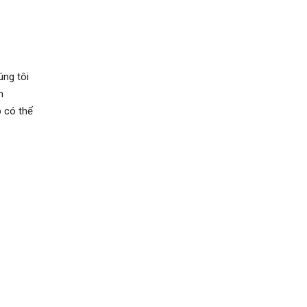
úng tôi
n
 có thể