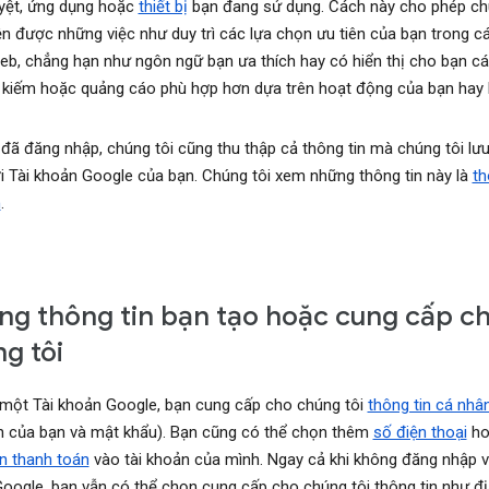
uyệt, ứng dụng hoặc
thiết bị
bạn đang sử dụng. Cách này cho phép ch
ện được những việc như duy trì các lựa chọn ưu tiên của bạn trong c
eb, chẳng hạn như ngôn ngữ bạn ưa thích hay có hiển thị cho bạn cá
 kiếm hoặc quảng cáo phù hợp hơn dựa trên hoạt động của bạn hay 
 đã đăng nhập, chúng tôi cũng thu thập cả thông tin mà chúng tôi lưu
i Tài khoản Google của bạn. Chúng tôi xem những thông tin này là
th
n
.
g thông tin bạn tạo hoặc cung cấp c
g tôi
 một Tài khoản Google, bạn cung cấp cho chúng tôi
thông tin cá nhâ
 của bạn và mật khẩu). Bạn cũng có thể chọn thêm
số điện thoại
ho
in thanh toán
vào tài khoản của mình. Ngay cả khi không đăng nhập v
oogle, bạn vẫn có thể chọn cung cấp cho chúng tôi thông tin như đị