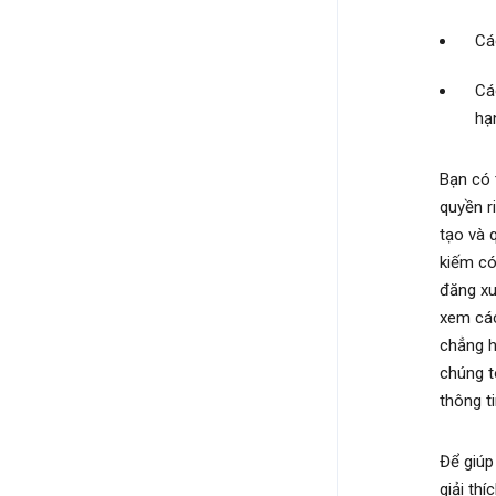
Cá
Cá
hạ
Bạn có 
quyền r
tạo và 
kiếm có
đăng xu
xem các
chẳng h
chúng t
thông t
Để giúp 
giải th