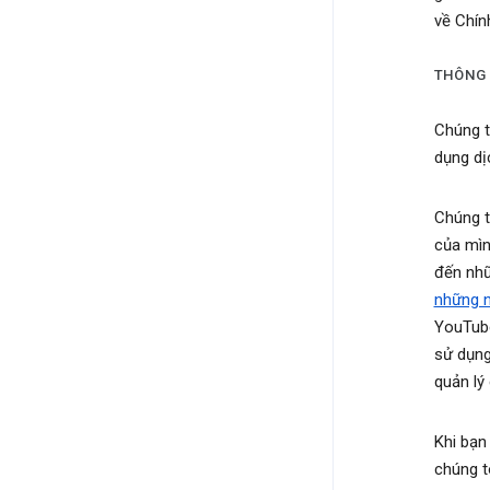
về Chín
THÔNG 
Chúng t
dụng dị
Chúng t
của mìn
đến nhữ
những n
YouTube
sử dụng
quản lý
Khi bạn
chúng t