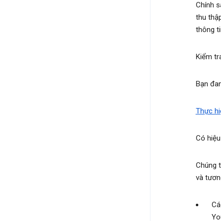
Chính s
thu thập
thông t
Kiểm tr
Bạn đan
Thực hi
Có hiệu
Chúng t
và tươn
Cá
Yo