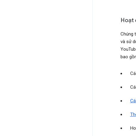
Hoạt 
Chúng t
và sử d
YouTube
bao gồ
Cá
Cá
Cá
Th
Ho