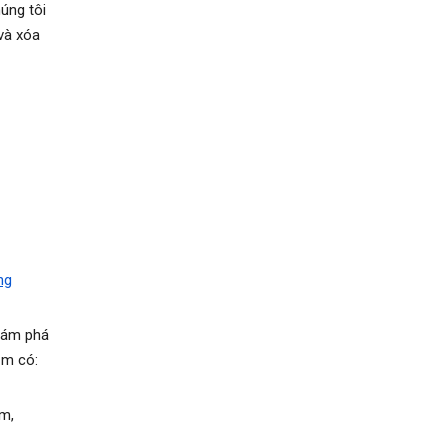
úng tôi
 và xóa
ng
khám phá
ồm có:
m,