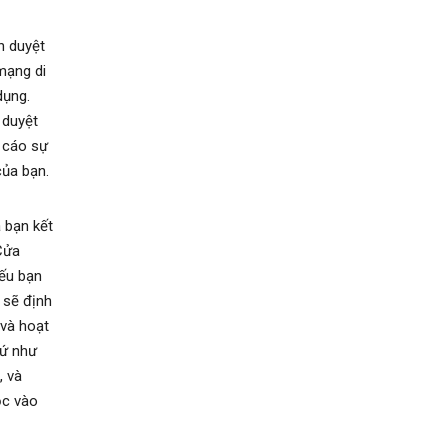
nh duyệt
 mạng di
dụng.
 duyệt
 cáo sự
của bạn.
a bạn kết
Cửa
Nếu bạn
n sẽ định
 và hoạt
hứ như
, và
ộc vào