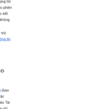
úng tôi
ác phiên
c kết
không.
 trữ
ông tin
ho
n
(bao
ặc
ào Tài
a chỉ