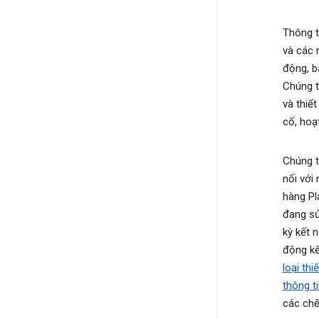
Thông t
và các m
động, b
Chúng t
và thiế
cố, hoạ
Chúng t
nối với
hàng Pl
đang s
kỳ kết 
động kế
loại thi
thông t
các chế 