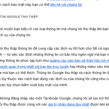
h sách bảo mật này, bạn có thể
liên hệ với chúng tôi
.
TIN GOOGLE THU THẬP
ôi muốn bạn hiểu rõ các loại thông tin mà chúng tôi thu thập khi bạn
ch vụ của chúng tôi
ôi thu thập thông tin để cung cấp các dịch vụ tốt hơn cho tất cả ng
h — từ việc xác định những thông tin cơ bản như ngôn ngữ mà bạn n
ng thông tin phức tạp hơn như
quảng cáo nào bạn sẽ thấy hữu ích n
gười quan trọng nhất với bạn khi trực tuyến
hay những video nào trê
 mà bạn có thể thích. Thông tin Google thu thập và cách thông tin
 tùy thuộc vào cách bạn dùng các dịch vụ của chúng tôi cũng như c
 các tùy chọn kiểm soát bảo mật của mình.
 không đăng nhập vào một Tài khoản Google, chúng tôi sẽ lưu trữ thô
ôi thu thập được cùng với các
giá trị nhận dạng duy nhất
được liên kế