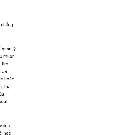
, chẳng
 quản lý
nếu muốn
 tìm
i đã
le hoặc
g tư,
ủa
soát
 video
ỏi nào