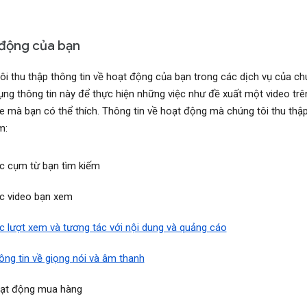
động của bạn
ôi thu thập thông tin về hoạt động của bạn trong các dịch vụ của ch
ụng thông tin này để thực hiện những việc như đề xuất một video trê
 mà bạn có thể thích. Thông tin về hoạt động mà chúng tôi thu thập
m:
c cụm từ bạn tìm kiếm
c video bạn xem
c lượt xem và tương tác với nội dung và quảng cáo
ông tin về giọng nói và âm thanh
ạt động mua hàng