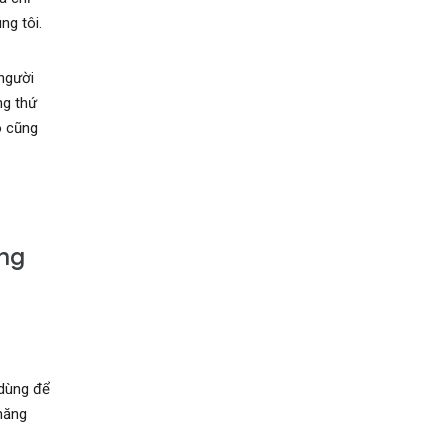
ng tôi.
người
ng thứ
o cũng
ụng
dùng để
năng