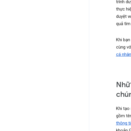
trình d
thực hi
duyệt w
quả tìm
Khi bạn
cùng vớ
cá nhâ
Nhữn
chún
Khi tạo
gồm tên
thông t
khoản G