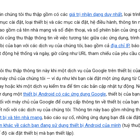
in chúng tôi thu thập gồm có các
giá trị nhận dạng duy nhất
, loại trì
ục cài đặt, loại thiết bị và các mục cài đặt, hệ điều hành, thông tin
ao gồm cả tên nhà mạng và số điện thoại, và số phiên bản của ứng 
ôi cũng thu thập thông tin về việc tương tác giữa các ứng dụng, trình
t bị của bạn với các dịch vụ của chúng tôi, bao gồm cả
địa chỉ IP
, báo
t động hệ thống và ngày, giờ cũng như URL tham chiếu của yêu cầu 
ôi thu thập thông tin này khi một dịch vụ của Google trên thiết bị củ
 máy chủ của chúng tôi — ví dụ như khi bạn cài đặt một ứng dụng từ 
ay hoặc khi một dịch vụ kiểm tra để tìm các bản cập nhật tự động. 
ử dụng một
thiết bị Android có các ứng dụng Google
, thiết bị của bạ
nối với máy chủ của Google để cung cấp thông tin về thiết bị của bạn
t nối với các dịch vụ của chúng tôi. Thông tin này bao gồm những t
ết bị và tên nhà mạng
, báo cáo sự cố, những ứng dụng bạn đã cài đặt
in khác về cách bạn đang sử dụng thiết bị Android của mình
(tuỳ thu
độ cài đặt thiết bị mà bạn thiết lập).