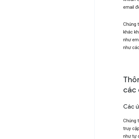
email đ
Chúng t
khác kh
như emai
như các
Thôn
các 
Các ứ
Chúng t
truy cậ
như tự 