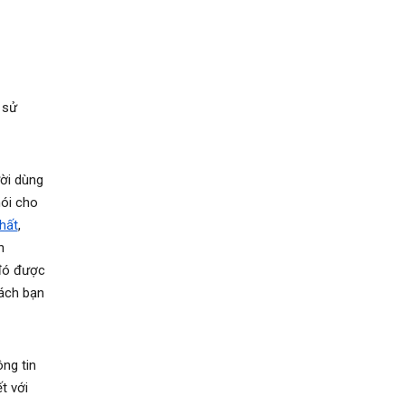
 sử
ười dùng
ói cho
hất
,
n
 đó được
ách bạn
ng tin
t với