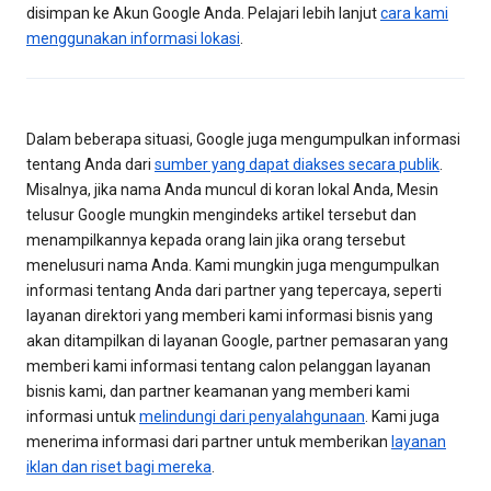
disimpan ke Akun Google Anda. Pelajari lebih lanjut
cara kami
menggunakan informasi lokasi
.
Dalam beberapa situasi, Google juga mengumpulkan informasi
tentang Anda dari
sumber yang dapat diakses secara publik
.
Misalnya, jika nama Anda muncul di koran lokal Anda, Mesin
telusur Google mungkin mengindeks artikel tersebut dan
menampilkannya kepada orang lain jika orang tersebut
menelusuri nama Anda. Kami mungkin juga mengumpulkan
informasi tentang Anda dari partner yang tepercaya, seperti
layanan direktori yang memberi kami informasi bisnis yang
akan ditampilkan di layanan Google, partner pemasaran yang
memberi kami informasi tentang calon pelanggan layanan
bisnis kami, dan partner keamanan yang memberi kami
informasi untuk
melindungi dari penyalahgunaan
. Kami juga
menerima informasi dari partner untuk memberikan
layanan
iklan dan riset bagi mereka
.