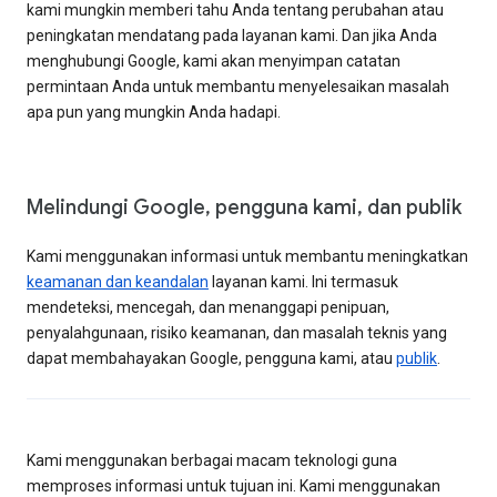
kami mungkin memberi tahu Anda tentang perubahan atau
peningkatan mendatang pada layanan kami. Dan jika Anda
menghubungi Google, kami akan menyimpan catatan
permintaan Anda untuk membantu menyelesaikan masalah
apa pun yang mungkin Anda hadapi.
Melindungi Google, pengguna kami, dan publik
Kami menggunakan informasi untuk membantu meningkatkan
keamanan dan keandalan
layanan kami. Ini termasuk
mendeteksi, mencegah, dan menanggapi penipuan,
penyalahgunaan, risiko keamanan, dan masalah teknis yang
dapat membahayakan Google, pengguna kami, atau
publik
.
Kami menggunakan berbagai macam teknologi guna
memproses informasi untuk tujuan ini. Kami menggunakan