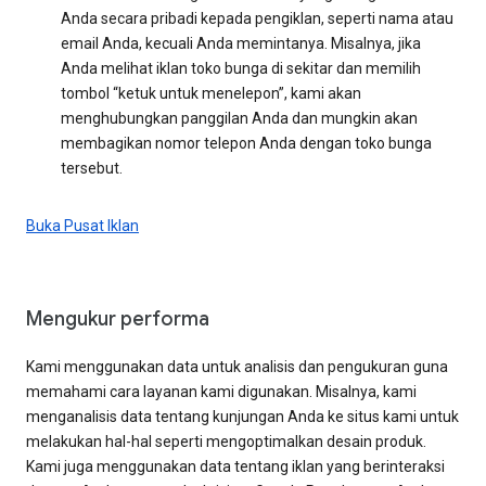
Anda secara pribadi kepada pengiklan, seperti nama atau
email Anda, kecuali Anda memintanya. Misalnya, jika
Anda melihat iklan toko bunga di sekitar dan memilih
tombol “ketuk untuk menelepon”, kami akan
menghubungkan panggilan Anda dan mungkin akan
membagikan nomor telepon Anda dengan toko bunga
tersebut.
Buka Pusat Iklan
Mengukur performa
Kami menggunakan data untuk analisis dan pengukuran guna
memahami cara layanan kami digunakan. Misalnya, kami
menganalisis data tentang kunjungan Anda ke situs kami untuk
melakukan hal-hal seperti mengoptimalkan desain produk.
Kami juga menggunakan data tentang iklan yang berinteraksi