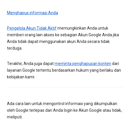
Menghapus informasi Anda
Pengelola Akun Tidak Aktif
memungkinkan Anda untuk
memberi orang lain akses ke sebagian Akun Google Anda jika
Anda tidak dapat menggunakan akun Anda secara tidak
terduga.
Terakhir, Anda juga dapat
meminta penghapusan konten
dari
layanan Google tertentu berdasarkan hukum yang berlaku dan
kebijakan kami.
Ada cara lain untuk mengontrol informasi yang dikumpulkan
oleh Google terlepas dari Anda login ke Akun Google atau tidak,
meliputi: