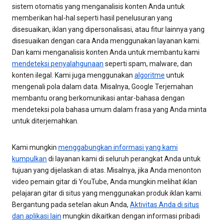
sistem otomatis yang menganalisis konten Anda untuk
memberikan hal-hal seperti hasil penelusuran yang
disesuaikan, iklan yang dipersonalisasi, atau fitur lainnya yang
disesuaikan dengan cara Anda menggunakan layanan kami.
Dan kami menganalisis konten Anda untuk membantu kami
mendeteksi penyalahgunaan
seperti spam, malware, dan
konten ilegal. Kami juga menggunakan
algoritme
untuk
mengenali pola dalam data. Misalnya, Google Terjemahan
membantu orang berkomunikasi antar-bahasa dengan
mendeteksi pola bahasa umum dalam frasa yang Anda minta
untuk diterjemahkan.
Kami mungkin
menggabungkan informasi yang kami
kumpulkan
di layanan kami di seluruh perangkat Anda untuk
tujuan yang dijelaskan di atas. Misalnya, jika Anda menonton
video pemain gitar di YouTube, Anda mungkin melihat iklan
pelajaran gitar di situs yang menggunakan produk iklan kami.
Bergantung pada setelan akun Anda,
Aktivitas Anda di situs
dan aplikasi lain
mungkin dikaitkan dengan informasi pribadi