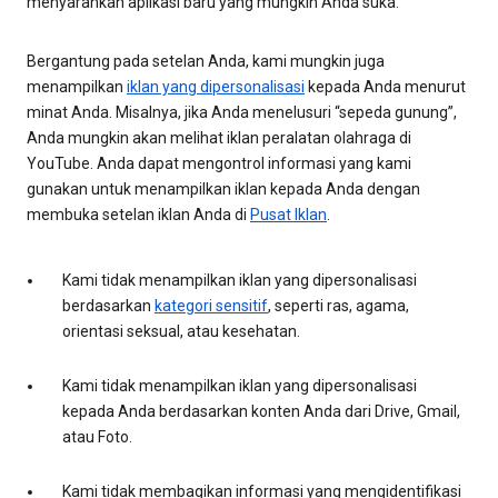
menyarankan aplikasi baru yang mungkin Anda suka.
Bergantung pada setelan Anda, kami mungkin juga
menampilkan
iklan yang dipersonalisasi
kepada Anda menurut
minat Anda. Misalnya, jika Anda menelusuri “sepeda gunung”,
Anda mungkin akan melihat iklan peralatan olahraga di
YouTube. Anda dapat mengontrol informasi yang kami
gunakan untuk menampilkan iklan kepada Anda dengan
membuka setelan iklan Anda di
Pusat Iklan
.
Kami tidak menampilkan iklan yang dipersonalisasi
berdasarkan
kategori sensitif
, seperti ras, agama,
orientasi seksual, atau kesehatan.
Kami tidak menampilkan iklan yang dipersonalisasi
kepada Anda berdasarkan konten Anda dari Drive, Gmail,
atau Foto.
Kami tidak membagikan informasi yang mengidentifikasi