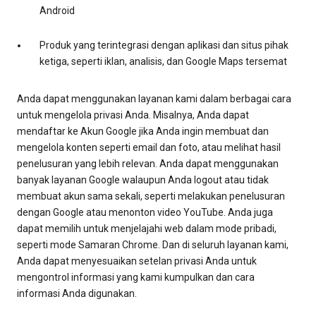
Android
Produk yang terintegrasi dengan aplikasi dan situs pihak
ketiga, seperti iklan, analisis, dan Google Maps tersemat
Anda dapat menggunakan layanan kami dalam berbagai cara
untuk mengelola privasi Anda. Misalnya, Anda dapat
mendaftar ke Akun Google jika Anda ingin membuat dan
mengelola konten seperti email dan foto, atau melihat hasil
penelusuran yang lebih relevan. Anda dapat menggunakan
banyak layanan Google walaupun Anda logout atau tidak
membuat akun sama sekali, seperti melakukan penelusuran
dengan Google atau menonton video YouTube. Anda juga
dapat memilih untuk menjelajahi web dalam mode pribadi,
seperti mode Samaran Chrome. Dan di seluruh layanan kami,
Anda dapat menyesuaikan setelan privasi Anda untuk
mengontrol informasi yang kami kumpulkan dan cara
informasi Anda digunakan.