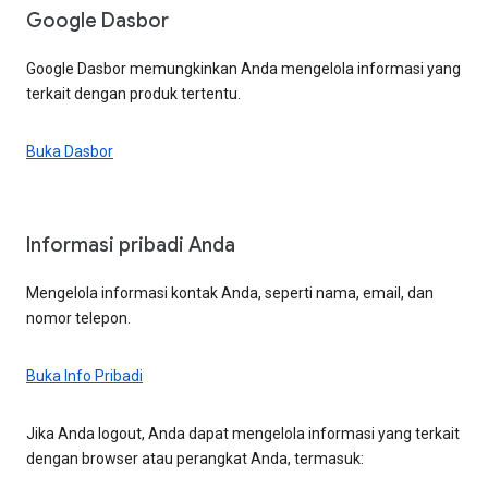
Google Dasbor
Google Dasbor memungkinkan Anda mengelola informasi yang
terkait dengan produk tertentu.
Buka Dasbor
Informasi pribadi Anda
Mengelola informasi kontak Anda, seperti nama, email, dan
nomor telepon.
Buka Info Pribadi
Jika Anda logout, Anda dapat mengelola informasi yang terkait
dengan browser atau perangkat Anda, termasuk: