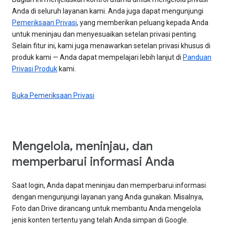
Anda di seluruh layanan kami. Anda juga dapat mengunjungi
Pemeriksaan Privasi
, yang memberikan peluang kepada Anda
untuk meninjau dan menyesuaikan setelan privasi penting.
Selain fitur ini, kami juga menawarkan setelan privasi khusus di
produk kami — Anda dapat mempelajari lebih lanjut di
Panduan
Privasi Produk
kami.
Buka Pemeriksaan Privasi
Mengelola, meninjau, dan
memperbarui informasi Anda
Saat login, Anda dapat meninjau dan memperbarui informasi
dengan mengunjungi layanan yang Anda gunakan. Misalnya,
Foto dan Drive dirancang untuk membantu Anda mengelola
jenis konten tertentu yang telah Anda simpan di Google.