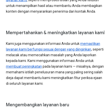
untuk menampilkan hasil atau membantu Anda membagikan
konten dengan menyarankan penerima dari kontak Anda.
Mempertahankan & meningkatkan layanan kami
Kami juga menggunakan informasi Anda untuk
memastikan
layanan kami berfungsi sesuai dengan yang diinginkan
, seperti
melacak atau memecahkan masalah yang Anda laporkan
kepada kami. Kami menggunakan informasi Anda untuk
membuat peningkatan
pada layanan kami — misalnya, dengan
memahami istilah penelusuran mana yang paling sering salah
dieja dapat membantu kami meningkatkan fitur periksa ejaan
di seluruh layanan kami.
Mengembangkan layanan baru