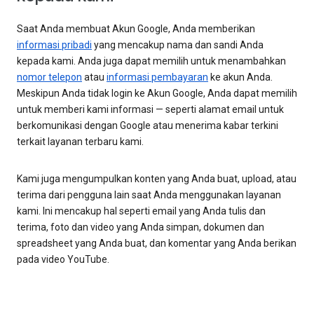
Saat Anda membuat Akun Google, Anda memberikan
informasi pribadi
yang mencakup nama dan sandi Anda
kepada kami. Anda juga dapat memilih untuk menambahkan
nomor telepon
atau
informasi pembayaran
ke akun Anda.
Meskipun Anda tidak login ke Akun Google, Anda dapat memilih
untuk memberi kami informasi — seperti alamat email untuk
berkomunikasi dengan Google atau menerima kabar terkini
terkait layanan terbaru kami.
Kami juga mengumpulkan konten yang Anda buat, upload, atau
terima dari pengguna lain saat Anda menggunakan layanan
kami. Ini mencakup hal seperti email yang Anda tulis dan
terima, foto dan video yang Anda simpan, dokumen dan
spreadsheet yang Anda buat, dan komentar yang Anda berikan
pada video YouTube.