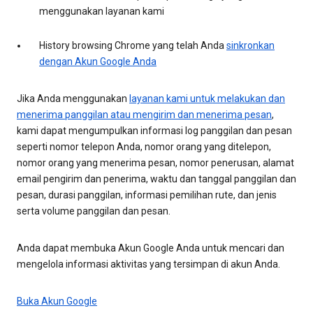
menggunakan layanan kami
History browsing Chrome yang telah Anda
sinkronkan
dengan Akun Google Anda
Jika Anda menggunakan
layanan kami untuk melakukan dan
menerima panggilan atau mengirim dan menerima pesan
,
kami dapat mengumpulkan informasi log panggilan dan pesan
seperti nomor telepon Anda, nomor orang yang ditelepon,
nomor orang yang menerima pesan, nomor penerusan, alamat
email pengirim dan penerima, waktu dan tanggal panggilan dan
pesan, durasi panggilan, informasi pemilihan rute, dan jenis
serta volume panggilan dan pesan.
Anda dapat membuka Akun Google Anda untuk mencari dan
mengelola informasi aktivitas yang tersimpan di akun Anda.
Buka Akun Google