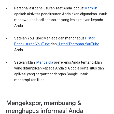
Personaliasi penelusuran saat Anda logout:
Memilih
apakah aktivitas penelusuran Anda akan digunakan untuk
menawarkan hasil dan saran yang lebih relevan kepada
Anda.
Setelan YouTube: Menjeda dan menghapus
Histori
Penelusuran YouTube
dan
Histori Tontonan YouTube
Anda.
Setelan Iklan:
Mengelola
preferensi Anda tentang iklan
yang ditampilkan kepada Anda di Google serta situs dan
aplikasi yang berpartner dengan Google untuk
menampilkan iklan.
Mengekspor, membuang &
menghapus informasi Anda