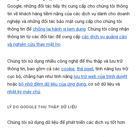
Google, những đối tác tiếp thị cung cấp cho chúng tôi thông
tin về khách hàng tiềm năng của các dịch vụ dành cho doanh
nghiệp và những đối tác bảo mật cung cấp cho chúng tôi
thông tin để
chống lại hành vi lạm dụng
. Chúng tôi cũng nhận
thông tin từ các đối tác để cung cấp
các dịch vụ quảng cáo
và nghiên cứu thay mặt họ
.
Chúng tôi sử dụng nhiều công nghệ để thu thập và lưu trữ
thông tin, bao gồm cả các
cookie
,
thẻ pixel
, tính năng lưu trữ
cục bộ, chẳng hạn như tính năng
lưu trữ web của trình duyệt
hoặc
bộ nhớ đệm dữ liệu của ứng dụng
, cơ sở dữ liệu và
nhật ký máy chủ
.
LÝ DO GOOGLE THU THẬP DỮ LIỆU
Chúng tôi sử dụng dữ liệu để phát triển các dịch vụ tốt hơn