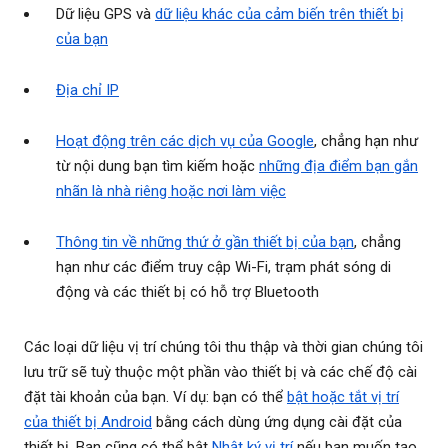
Dữ liệu GPS và
dữ liệu khác của cảm biến trên thiết bị
của bạn
Địa chỉ IP
Hoạt động trên các dịch vụ của Google
, chẳng hạn như
từ nội dung bạn tìm kiếm hoặc
những địa điểm bạn gắn
nhãn là nhà riêng hoặc nơi làm việc
Thông tin về những thứ ở gần thiết bị của bạn
, chẳng
hạn như các điểm truy cập Wi-Fi, trạm phát sóng di
động và các thiết bị có hỗ trợ Bluetooth
Các loại dữ liệu vị trí chúng tôi thu thập và thời gian chúng tôi
lưu trữ sẽ tuỳ thuộc một phần vào thiết bị và các chế độ cài
đặt tài khoản của bạn. Ví dụ: bạn có thể
bật hoặc tắt vị trí
của thiết bị Android
bằng cách dùng ứng dụng cài đặt của
thiết bị. Bạn cũng có thể bật
Nhật ký vị trí
nếu bạn muốn tạo