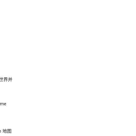
世界并
ome
 地图