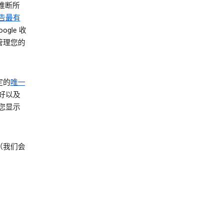
推断所
告最有
gle 收
管理您的
定的
唯一
好以及
您显示
（我们会