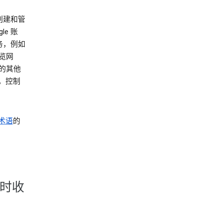
创建和管
e 账
务，例如
浏览网
的其他
，控制
术语
的
务时收