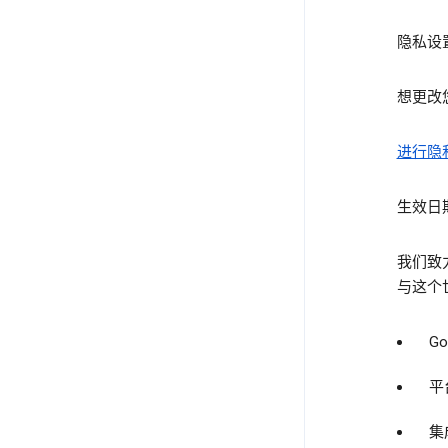
隐私设
想更改
进行隐
生效日期
我们致
与这个世
G
平
集