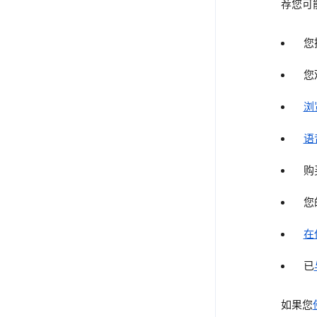
荐您可
您
您
浏
语
购
您
在
已
如果您