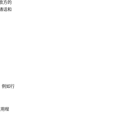
收方的
通话和
，例如行
实用程