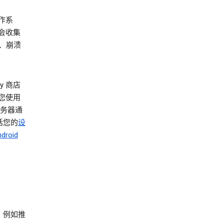
作系
会收集
、崩溃
y 商店
您使用
服务器通
括您的
设
roid
，例如推