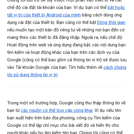
chúng tôi lưu trữ sẽ tuỳ thuộc một phần vào thiết bị và các
chế độ cài đặt tài khoản của bạn. Ví dụ: bạn có thể
bật hoặc
tắt vị trí của thiết bị Android của mình
bằng cách dùng ứng
dụng cài đặt của thiết bị. Bạn cũng có thể bật
Dòng thời gian
nếu muốn tạo một bản đồ riêng tư về những nơi bạn đến có
mang theo các thiết bị đã đăng nhập. Ngoài ra, nếu chế độ
Hoạt động trên web và ứng dụng đang bật, các nội dung bạn
tìm kiếm và hoạt động khác của bạn trên các dịch vụ của
Google (cũng có thể bao gồm cả thông tin vị trí) sẽ được lưu
vào Tài khoản Google của bạn. Tìm hiểu thêm về
cách chúng
tôi sử dụng thông tin vị trí
.
Trong một số trường hợp, Google cũng thu thập thông tin về
bạn từ
các nguồn có thể truy cập công khai
. Ví dụ: nếu tên
bạn xuất hiện trên báo địa phương, công cụ Tìm kiếm của
Google có thể lập chỉ mục cho bài viết đó và hiển thị cho
người khác nếu họ tìm kiếm tên bạn. Chúng tôi cũng có thể