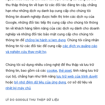
thu thập thông tin về bạn từ các đối tác đáng tin cậy, chẳng
hạn như những dịch vụ danh bạ cung cấp cho chúng tôi
thông tin doanh nghiệp được hiển thị trên các dịch vụ của
Google, những đối tác tiếp thị cung cấp cho chúng tôi thông
tin về khách hàng tiềm năng của các dịch vụ dành cho doanh
nghiệp và những đối tác bảo mật cung cấp cho chúng tôi
thông tin để
chống lại hành vi lạm dụng
. Chúng tôi cũng nhận
thông tin từ các đối tác để cung cấp
các dịch vụ quảng cáo
và nghiên cứu thay mặt họ
.
Chúng tôi sử dụng nhiều công nghệ để thu thập và lưu trữ
thông tin, bao gồm cả các
cookie
,
thẻ pixel
, tính năng lưu trữ
cục bộ, chẳng hạn như tính năng
lưu trữ web của trình duyệt
hoặc
bộ nhớ đệm dữ liệu của ứng dụng
, cơ sở dữ liệu và
nhật ký máy chủ
.
LÝ DO GOOGLE THU THẬP DỮ LIỆU