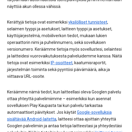
näyttöä akun ollessa vähissä.
Kerättyjä tietoja ovat esimerkiksi
yksilölliset tunnisteet
,
selaimen tyyppi ja asetukset, laitteen tyyppi ja asetukset,
käyttöjärjestelmä, mobiiliverkon tiedot, mukaan lukien
operaattorin nimi ja puhelinnumero, sekä sovelluksen
versionumero. Keräämme tietoja myös sovellustesi, selaintesi
ja laitteidesi vuorovaikutuksesta palveluidemme kanssa. Näitä
tietoja ovat esimerkiksi
IP-osoitteet
, kaatumisraportit,
järjestelmän toiminta sekä pyyntösi päivämäärä, aika ja
viittaava URL-osoite.
Keräämme nämä tiedot, kun laitteellasi oleva Googlen palvelu
ottaa yhteyttä palvelimiimme – esimerkiksi kun asennat
sovelluksen Play Kaupasta tai kun palvelu tarkastaa
automaattiset päivitykset. Jos käytät
Google-sovelluksia
sisältävää Android-laitetta
, laitteesi ottaa ajoittain yhteyttä
Googlen palvelimiin ja antaa tietoja laitteestasi ja yhteydestäsi