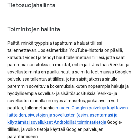
Tietosuojahallinta
Toimintojen hallinta
Päätä, minkä tyyppisiä tapahtumia haluat tilillesi
tallennettavan. Jos esimerkiksi YouTube-historia on päällä,
katsotut videot ja tehdyt haut tallennetaan tilillesi, jotta saat
parempia suosituksia ja muistat, mihin jäit. Jos taas Verkko- ja
sovellustoiminta on päällä, haut ja se mitä teet muissa Googlen
palveluissa tallentuvat tilillesi, jotta saisit jatkossa sinulle
paremmin soveltuvia kokemuksia, kuten nopeampia hakuja ja
hyödyllisempiä sovellus- ja sisältösuosituksia. Verkko- ja
sovellustoiminnalla on myös ala-asetus, jonka avulla voit
päättää, tallennetaanko
muiden Googlen palveluja käyttävien
laitteiden, sivustojen ja sovellusten (esim. asentamasi ja
käyttämäsi sovellukset Androidilla) toimintatietoja
Google-
tilillesi, ja voiko tietoja käyttää Googlen palvelujen
parantamiseen.