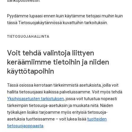
sähköpostiviestin.
Pyydämme lupaasi ennen kuin käytämme tietojasi muihin kuin
tässä Tietosuojakäytännössä kuvattuihin tarkoituksiin.
TIETOSUOJAHALLINTA
Voit tehdä valintoja liittyen
keräämiimme tietoihin ja niiden
käyttötapoihin
Tässä osiossa kerrotaan tärkeimmistä asetuksista, joilla voit
hallita tietosuojaasi kaikissa palveluissamme. Voit myös tehdä
Yksityisasetusten tarkistuksen
, jossa voit tutustua nopeasti
tärkeimpiin tietosuoja-asetuksiin ja muokata niitä. Näiden
työkalujen lisäksi tarjoamme myös erityisiä tietosuoja-
asetuksia tuotteissamme – voit lukea lisää
tuotteiden
tietosuojaoppaasta
.