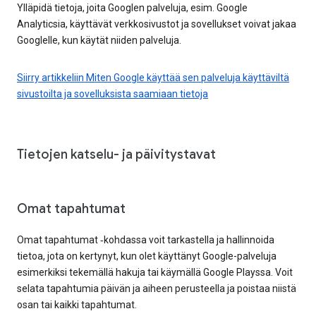
Ylläpidä tietoja, joita Googlen palveluja, esim. Google
Analyticsia, käyttävät verkkosivustot ja sovellukset voivat jakaa
Googlelle, kun käytät niiden palveluja.
Siirry artikkeliin Miten Google käyttää sen palveluja käyttäviltä
sivustoilta ja sovelluksista saamiaan tietoja
Tietojen katselu- ja päivitystavat
Omat tapahtumat
Omat tapahtumat ‑kohdassa voit tarkastella ja hallinnoida
tietoa, jota on kertynyt, kun olet käyttänyt Google-palveluja
esimerkiksi tekemällä hakuja tai käymällä Google Playssa. Voit
selata tapahtumia päivän ja aiheen perusteella ja poistaa niistä
osan tai kaikki tapahtumat.