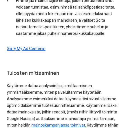
Emme jaa mainostajille tietoja, joiden perusteella sinut
voidaan tunnistaa, esim. nimeä tai sähköpostiosoitetta,
ellet pyydä meitä tekemään niin. Jos esimerkiksi näet
läheisen kukkakaupan mainoksen ja valitset Soita
napauttamalla ‑painikkeen, yhdistämme puhelun ja
saatamme jakaa puhelinnumerosi kukkakaupalle.
Siirry My Ad Centeriin
Tulosten mittaaminen
Käytämme dataa analysointiin ja mittaamiseen
ymmärtääksemme, miten palveluitamme käytetään.
Analysoimme esimerkiksi dataa käynneistäsi sivustoillamme
optimoidaksemme tuotesuunnitteluamme. Käytämme lisäksi
dataa mainoksista, joihin reagoit, (myös niihin liittyvä toiminta
Google Haussa) auttaaksemme mainostajia ymmärtämään,
miten heidän
mainoskampanjansa toimivat
. Käytämme tähän