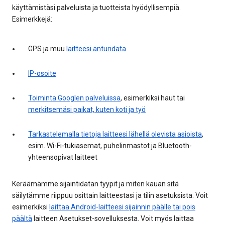
käyttämistäsi palveluista ja tuotteista hyödyllisempiä.
Esimerkkejä:
GPS ja muu
laitteesi anturidata
IP-osoite
Toiminta Googlen palveluissa
, esimerkiksi haut tai
merkitsemäsi paikat, kuten koti ja työ
Tarkastelemalla tietoja laitteesi lähellä olevista asioista
,
esim. Wi-Fi-tukiasemat, puhelinmastot ja Bluetooth-
yhteensopivat laitteet
Keräämämme sijaintidatan tyypit ja miten kauan sitä
säilytämme riippuu osittain laitteestasi ja tilin asetuksista. Voit
esimerkiksi
laittaa Android-laitteesi sijainnin päälle tai pois
päältä
laitteen Asetukset-sovelluksesta. Voit myös laittaa