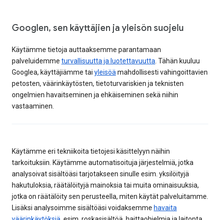
Googlen, sen käyttäjien ja yleisön suojelu
Käytämme tietoja auttaaksemme parantamaan
palveluidemme
turvallisuutta ja luotettavuutta
. Tähän kuuluu
Googlea, käyttäjiämme tai
yleisöä
mahdollisesti vahingoittavien
petosten, väärinkäytösten, tietoturvariskien ja teknisten
ongelmien havaitseminen ja ehkäiseminen sekä niihin
vastaaminen.
Käytämme eri tekniikoita tietojesi käsittelyyn näihin
tarkoituksiin. Käytämme automatisoituja järjestelmiä, jotka
analysoivat sisältöäsi tarjotakseen sinulle esim. yksilöityjä
hakutuloksia, räätälöityjä mainoksia tai muita ominaisuuksia,
jotka on räätälöity sen perusteella, miten käytät palveluitamme.
Lisäksi analysoimme sisältöäsi voidaksemme
havaita
väärinkäytöksiä
, esim. roskasisältöä, haittaohjelmia ja laitonta