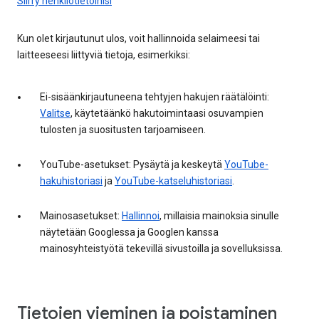
Siirry henkilötietoihisi
Kun olet kirjautunut ulos, voit hallinnoida selaimeesi tai
laitteeseesi liittyviä tietoja, esimerkiksi:
Ei-sisäänkirjautuneena tehtyjen hakujen räätälöinti:
Valitse
, käytetäänkö hakutoimintaasi osuvampien
tulosten ja suositusten tarjoamiseen.
YouTube-asetukset: Pysäytä ja keskeytä
YouTube-
hakuhistoriasi
ja
YouTube-katseluhistoriasi
.
Mainosasetukset:
Hallinnoi
, millaisia mainoksia sinulle
näytetään Googlessa ja Googlen kanssa
mainosyhteistyötä tekevillä sivustoilla ja sovelluksissa.
Tietojen vieminen ja poistaminen