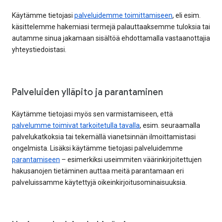
Käytämme tietojasi
palveluidemme toimittamiseen
, eli esim.
käsittelemme hakemiasi termejä palauttaaksemme tuloksia tai
autamme sinua jakamaan sisältöä ehdottamalla vastaanottajia
yhteystiedoistasi.
Palveluiden ylläpito ja parantaminen
Käytämme tietojasi myös sen varmistamiseen, että
palvelumme toimivat tarkoitetulla tavalla
, esim. seuraamalla
palvelukatkoksia tai tekemällä vianetsinnän ilmoittamistasi
ongelmista. Lisäksi käytämme tietojasi palveluidemme
parantamiseen
– esimerkiksi useimmiten väärinkirjoitettujen
hakusanojen tietäminen auttaa meitä parantamaan eri
palveluissamme käytettyjä oikeinkirjoitusominaisuuksia.