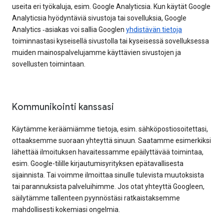
useita eri työkaluja, esim. Google Analyticsia. Kun käytät Google
Analyticsia hyödyntäviä sivustoja tai sovelluksia, Google
Analytics ‑asiakas voi sallia Googlen
yhdistävän tietoja
toiminnastasi kyseisellä sivustolla tai kyseisessä sovelluksessa
muiden mainospalvelujamme käyttävien sivustojen ja
sovellusten toimintaan.
Kommunikointi kanssasi
Käytämme keräämiämme tietoja, esim. sähköpostiosoitettasi,
ottaaksemme suoraan yhteyttä sinuun. Saatamme esimerkiksi
lähettää ilmoituksen havaitessamme epäilyttävää toimintaa,
esim. Google-tilille kirjautumisyrityksen epätavallisesta
sijainnista. Tai voimme ilmoittaa sinulle tulevista muutoksista
tai parannuksista palveluihimme. Jos otat yhteyttä Googleen,
säilytämme tallenteen pyynnöstäsi ratkaistaksemme
mahdollisesti kokemiasi ongelmia.