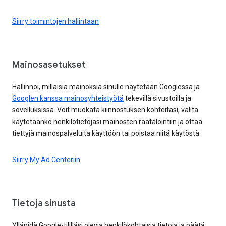
Siirry toimintojen hallintaan
Mainosasetukset
Hallinnoi, millaisia mainoksia sinulle näytetään Googlessa ja
Googlen kanssa mainosyhteistyötä
tekevillä sivustoilla ja
sovelluksissa. Voit muokata kiinnostuksen kohteitasi, valita
käytetäänkö henkilötietojasi mainosten räätälöintiin ja ottaa
tiettyjä mainospalveluita käyttöön tai poistaa niitä käytöstä.
Siirry My Ad Centeriin
Tietoja sinusta
Ylläpidä Google-tililläsi olevia henkilökohtaisia tietoja ja päätä,