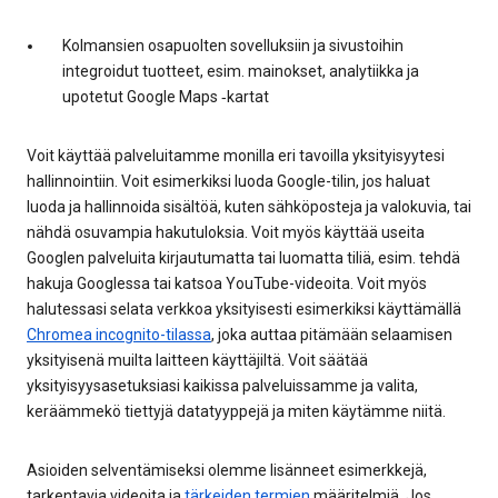
Kolmansien osapuolten sovelluksiin ja sivustoihin
integroidut tuotteet, esim. mainokset, analytiikka ja
upotetut Google Maps ‑kartat
Voit käyttää palveluitamme monilla eri tavoilla yksityisyytesi
hallinnointiin. Voit esimerkiksi luoda Google-tilin, jos haluat
luoda ja hallinnoida sisältöä, kuten sähköposteja ja valokuvia, tai
nähdä osuvampia hakutuloksia. Voit myös käyttää useita
Googlen palveluita kirjautumatta tai luomatta tiliä, esim. tehdä
hakuja Googlessa tai katsoa YouTube-videoita. Voit myös
halutessasi selata verkkoa yksityisesti esimerkiksi käyttämällä
Chromea incognito-tilassa
, joka auttaa pitämään selaamisen
yksityisenä muilta laitteen käyttäjiltä. Voit säätää
yksityisyysasetuksiasi kaikissa palveluissamme ja valita,
keräämmekö tiettyjä datatyyppejä ja miten käytämme niitä.
Asioiden selventämiseksi olemme lisänneet esimerkkejä,
tarkentavia videoita ja
tärkeiden termien
määritelmiä. Jos