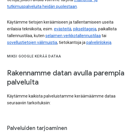
tutkimuspalveluita heidän puolestaan
.
Käytämme tietojen keräämiseen ja tallentamiseen useita
erilaisia tekniikoita, esim.
evästeitä
,
pikselitageja
, paikallista
tallennustilaa, kuten
selaimen verkkotallennustilaa
tai
sovellustietojen välimuistia
, tietokantoja ja
palvelinlokeja
.
MIKSI GOOGLE KERÄÄ DATAA
Rakennamme datan avulla parempia
palveluita
Käytämme kaikista palveluistamme keräämäämme dataa
seuraaviin tarkoituksiin:
Palveluiden tarjoaminen