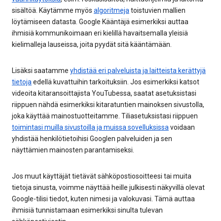
sisältöä. Käytämme myös
algoritmeja
toistuvien mallien
löytämiseen datasta. Google Kääntäjä esimerkiksi auttaa
ihmisiä kommunikoimaan eri kielillä havaitsemalla yleisiä
kielimalleja lauseissa, joita pyydät sitä kääntämään.
Lisäksi saatamme
yhdistää eri palveluista ja laitteista kerättyjä
tietoja
edellä kuvattuihin tarkoituksiin. Jos esimerkiksi katsot
videoita kitaransoittajista YouTubessa, saatat asetuksistasi
riippuen nähdä esimerkiksi kitaratuntien mainoksen sivustolla,
joka käyttää mainostuotteitamme. Tiliasetuksistasi riippuen
toimintasi muilla sivustoilla ja muissa sovelluksissa
voidaan
yhdistää henkilötietoihisi Googlen palveluiden ja sen
näyttämien mainosten parantamiseksi.
Jos muut käyttäjät tietävät sähköpostiosoitteesi tai muita
tietoja sinusta, voimme näyttää heille julkisesti näkyvillä olevat
Google-tilisi tiedot, kuten nimesi ja valokuvasi. Tämä auttaa
ihmisiä tunnistamaan esimerkiksi sinulta tulevan