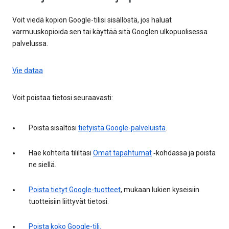
Voit viedä kopion Google-tilisi sisällöstä, jos haluat
varmuuskopioida sen tai käyttää sitä Googlen ulkopuolisessa
palvelussa.
Vie dataa
Voit poistaa tietosi seuraavasti:
Poista sisältösi
tietyistä Google-palveluista
.
Hae kohteita tililtäsi
Omat tapahtumat
‑kohdassa ja poista
ne siellä.
Poista tietyt Google-tuotteet
, mukaan lukien kyseisiin
tuotteisiin liittyvät tietosi.
Poista koko Google-tili.