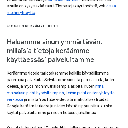
sinulla on kysyttävää tästä Tietosuojakäytännöstä, voit
ottaa
meihin yhteyttä
.
GOOGLEN KERÄÄMÄT TIEDOT
Haluamme sinun ymmärtävän,
millaisia tietoja keräämme
käyttäessäsi palveluitamme
Keräämme tietoja tarjotaksemme kaikille käyttäjillemme
parempia palveluita. Selvitämme sinusta perusasioita, kuten
kielesi, ja myös monimutkaisempia asioita, kuten
mitä
mainoksia pidät hyödyllisimpinä
,
keihin pidät eniten yhteyttä
verkossa
ja mistä YouTube-videoista mahdollisesti pidät.
Google keräämät tiedot ja niiden käyttö riippuu siitä, kuinka
käytät palveluitamme ja niiden tietosuojahallintaa.
Kun et ole kirjautunut Google-tilille, tallennamme keräämämme