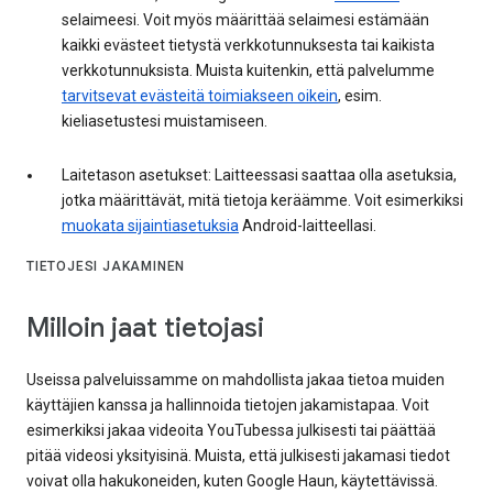
selaimeesi. Voit myös määrittää selaimesi estämään
kaikki evästeet tietystä verkkotunnuksesta tai kaikista
verkkotunnuksista. Muista kuitenkin, että palvelumme
tarvitsevat evästeitä toimiakseen oikein
, esim.
kieliasetustesi muistamiseen.
Laitetason asetukset: Laitteessasi saattaa olla asetuksia,
jotka määrittävät, mitä tietoja keräämme. Voit esimerkiksi
muokata sijaintiasetuksia
Android-laitteellasi.
TIETOJESI JAKAMINEN
Milloin jaat tietojasi
Useissa palveluissamme on mahdollista jakaa tietoa muiden
käyttäjien kanssa ja hallinnoida tietojen jakamistapaa. Voit
esimerkiksi jakaa videoita YouTubessa julkisesti tai päättää
pitää videosi yksityisinä. Muista, että julkisesti jakamasi tiedot
voivat olla hakukoneiden, kuten Google Haun, käytettävissä.