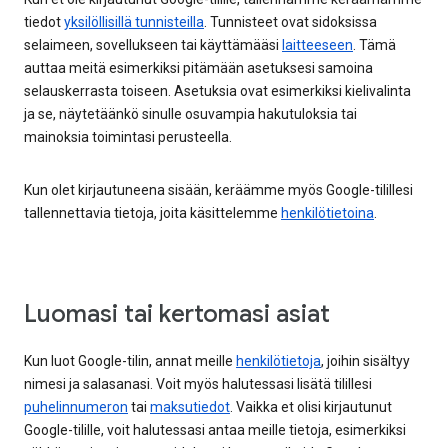
tiedot
yksilöllisillä tunnisteilla
. Tunnisteet ovat sidoksissa
selaimeen, sovellukseen tai käyttämääsi
laitteeseen
. Tämä
auttaa meitä esimerkiksi pitämään asetuksesi samoina
selauskerrasta toiseen. Asetuksia ovat esimerkiksi kielivalinta
ja se, näytetäänkö sinulle osuvampia hakutuloksia tai
mainoksia toimintasi perusteella.
Kun olet kirjautuneena sisään, keräämme myös Google-tilillesi
tallennettavia tietoja, joita käsittelemme
henkilötietoina
.
Luomasi tai kertomasi asiat
Kun luot Google-tilin, annat meille
henkilötietoja
, joihin sisältyy
nimesi ja salasanasi. Voit myös halutessasi lisätä tilillesi
puhelinnumeron
tai
maksutiedot
. Vaikka et olisi kirjautunut
Google-tilille, voit halutessasi antaa meille tietoja, esimerkiksi