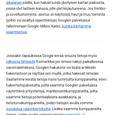
aikajanan
päälle, kun haluat luoda yksityisen kartan paikoista,
joissa olet laitteen kanssa, jolle olet kirjautuneena. Jos Verkko-
ja sovellustoiminta ‑asetus on käytössä, haut ja muu toiminta
(joihin voi sisältyä sijaintitietoja) Googlen palveluissa
tallennetaan Google-tilillesi. Katso,
kuinka käytämme
sijaintitietoja
.
Joissakin tapauksissa Google kerää sinusta tietoja myös
julkisista lähteistä
. Esimerkiksi jos nimesi näkyy paikallisessa
sanomalehdessä, Googlen hakukone voi lisätä artikkelin
hakemistoon ja näyttää sen muille, jotka hakevat nimeäsi.
Saatamme kerätä tietoja myös luotetuilta kumppaneilta, esim.
hakemistopalveluilta, joilta saamme Googlen palveluissa
näytettäviä yritystietoja, markkinointikumppaneilta, joilta
saamme tietoja potentiaalisista asiakkaista, ja
tietoturvakumppaneilta, joiden tietojen avulla voimme
suojautua väärinkäytöksiltä
. Lisäksi saamme kumppaneilta
tietoja, joiden avulla voimme tarjota
mainonta- ja