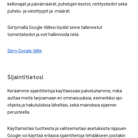
kellonajat ja päivämäärät, puhelujen kestot, reititystiedot sekä
puhelu- ja viestityypit ja ‑määrät.
Siirtymällä Google-tilillesi löydät sinne tallennetut
toimintatiedot ja voit hallinnoida niitä.
Siirry Google-tilille
Sijaintitietosi
Keräämme sijaintitietoja käyttäessäsi palveluitamme, mikä
auttaa meitä tarjoamaan eri ominaisuuksia, esimerkiksi ajo-
ohjeita ja hakutuloksia läheltäsi, sekä mainoksia sijainnin
perusteella.
Käyttämistäsi tuotteista ja valitsemistasi asetuksista riippuen
Google voi käyttää erilaisia sijaintitietoja tehdäkseen joistakin