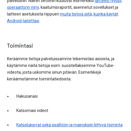
palveluihin. Näihin tietoihin kuuluvat esimerkiksi
laitteesi tyyppi,
operaattorin nimi,
kaatumisraportit, asennetut sovellukset ja
laitteen asetuksista riippuen
muita tietoja siitä, kuinka käytät
Android-laitettasi
.
Toimintasi
Keräämme tietoja palveluissamme tekemistäsi asioista, ja
käytämme näitä tietoja esim. suositellaksemme YouTube-
videota, josta uskomme sinun pitävän. Esimerkkejä
keräämistämme toimintatiedoista:
Hakusanasi
Katsomasi videot
Katselukerrat sekä sisältöön ja mainoksiin liittyvä toiminta