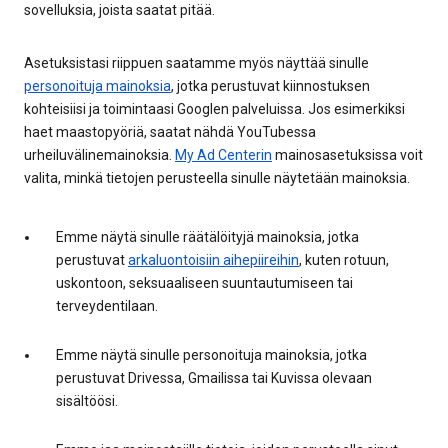
sovelluksia, joista saatat pitää.
Asetuksistasi riippuen saatamme myös näyttää sinulle
personoituja mainoksia
, jotka perustuvat kiinnostuksen
kohteisiisi ja toimintaasi Googlen palveluissa. Jos esimerkiksi
haet maastopyöriä, saatat nähdä YouTubessa
urheiluvälinemainoksia.
My Ad Centerin
mainosasetuksissa voit
valita, minkä tietojen perusteella sinulle näytetään mainoksia.
Emme näytä sinulle räätälöityjä mainoksia, jotka
perustuvat
arkaluontoisiin aihepiireihin
, kuten rotuun,
uskontoon, seksuaaliseen suuntautumiseen tai
terveydentilaan.
Emme näytä sinulle personoituja mainoksia, jotka
perustuvat Drivessa, Gmailissa tai Kuvissa olevaan
sisältöösi.