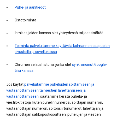
Puhe- ja äänitiedot
Ostotoiminta
Ihmiset, joiden kanssa olet yhteydessä tai jaat sisältöä
Toiminta palveluitamme käyttävillä kolmannen osapuolen
sivustoilla ja sovelluksissa
Chromen selaushistoria, jonka olet
synkronoinut Google-
tilisi kanssa
Jos käytät
palveluitamme puheluiden soittamiseen ja
vastaanottamiseen tai viestien lähettämiseen ja
vastaanottamiseen
, saatamme kerätä puhelu- ja
viestilokitietoja, kuten puhelinnumerosi, soittajan numeron,
vastaanottajan numeron, soitonsiirtonumerot, lähettäjän ja
vastaanottajan sähköpostiosoitteen, puhelujen ja viestien