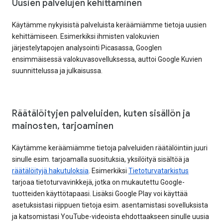
Uusien palvelujen kehittäminen
Käytämme nykyisistä palveluista keräämiämme tietoja uusien
kehittämiseen. Esimerkiksi ihmisten valokuvien
järjestelytapojen analysointi Picasassa, Googlen
ensimmäisessä valokuvasovelluksessa, auttoi Google Kuvien
suunnittelussa ja julkaisussa.
Räätälöityjen palveluiden, kuten sisällön ja
mainosten, tarjoaminen
Käytämme keräämiämme tietoja palveluiden räätälöintiin juuri
sinulle esim. tarjoamalla suosituksia, yksilöityä sisältöä ja
räätälöityjä hakutuloksia
. Esimerkiksi
Tietoturvatarkistus
tarjoaa tietoturvavinkkejä, jotka on mukautettu Google-
tuotteiden käyttötapaasi. Lisäksi Google Play voi käyttää
asetuksistasi riippuen tietoja esim. asentamistasi sovelluksista
ja katsomistasi YouTube-videoista ehdottaakseen sinulle uusia